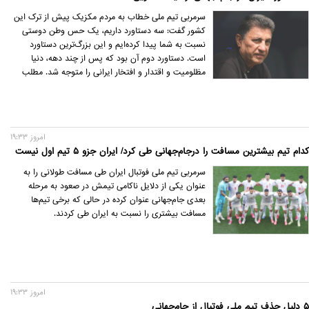
سرمربی تیم ملی خطاب به مردم مکزیک پیش از ترک این
کشور گفت: سه دستاورد داریم، یک حس وطن دوستی
نسبت به شما پیدا کرده‌ایم و این بزرگ‌ترین دستاورد
است. دستاورد دوم آن بود که پس از چند دهه، دنیا
مظلومیت و اقتدار و افتخار ایرانی را متوجه شد. مطلب
سوم آن است که خوشحالم که اسطوره‌های فوتبال دنیا
مانند آقای مورینیو، تیری هانری و زلاتان ابراهیموویچ راجع
به کیفیت فوتبال ایران صحبت کردند.
امروز 19:33
کدام تیم بیشترین مسافت را درجام‌جهانی طی کرد/ ایران جزو ۵ تیم اول نیست
سرمربی تیم ملی فوتبال ایران طی مسافت طولانی را به
عنوان یکی از دلایل ناکامی تیمش در صعود به مرحله
بعدی جام‌جهانی عنوان کرده در حالی که برخی تیم‌ها
مسافت بیشتری را نسبت به ایران طی کردند.
امروز 19:33
۵ دلیل حذف تیم ملی فوتبال از جام‌جهانی