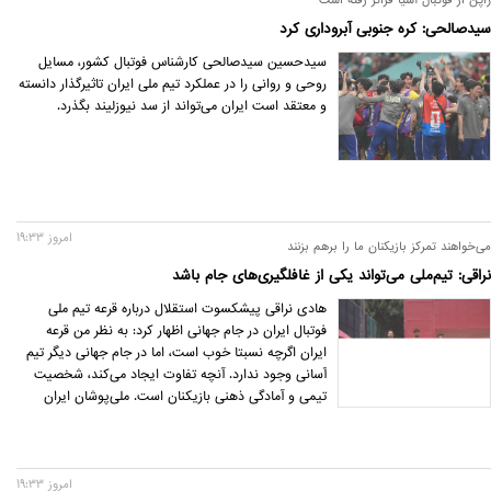
سیدصالحی: کره جنوبی آبروداری کرد
سیدحسین سیدصالحی کارشناس فوتبال کشور، مسایل
روحی و روانی را در عملکرد تیم ملی ایران تاثیرگذار دانسته
و معتقد است ایران می‌تواند از سد نیوزلیند بگذرد.
امروز 19:33
می‌خواهند تمرکز بازیکنان ما را برهم بزنند
نراقی: تیم‌ملی می‌تواند یکی از غافلگیری‌های جام باشد
هادی نراقی پیشکسوت استقلال درباره قرعه تیم ملی
فوتبال ایران در جام جهانی اظهار کرد: به نظر من قرعه
ایران اگرچه نسبتا خوب است، اما در جام جهانی دیگر تیم
آسانی وجود ندارد. آنچه تفاوت ایجاد می‌کند، شخصیت
تیمی و آمادگی ذهنی بازیکنان است. ملی‌پوشان ایران
بارها نشان داده‌اند که مقابل حریفان بزرگ انگیزه بیشتری
دارند و اگر با اعتمادبه‌نفس وارد مسابقات شوند، می‌توانند
معادلات گروه را به هم بزنند.
امروز 19:33