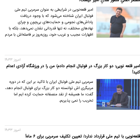
مقصر اصلیِ منفور شدنِ امیر کیست؟
امیر قلعه‌نویی در شرایطی به عنوان سرمربی تیم ملی
فوتبال ایران شناخته می‌شود که با وجود دریافت
پاداش‌های نجومی و حمایت‌های بی‌چون و چرای
نهادهای مختلف، نه تنها قدردانی نشان نمی‌دهد، بلکه با
اظهارات عجیب و غریب خود، روزبه‌روز بر فاصله‌اش با مردم
و خداوند می‌افزاید.
امروز 19:33
امیر قلعه نویی: دو کار بزرگ در فوتبال انجام دادم/ من را در ورزشگاه آزادی اعدام
کنید!
سرمربی تیم ملی فوتبال ایران با تاکید بر این که در دوره
مربیگری اش توانسته دو کار بزرگ برای فوتبال انجام دهد،
گفت: ما همیشه از نقد منصفانه حمایت کرده ایم اما
تخریب را نمی پذیریم.
امروز 19:33
قلعه‌نویی با تیم ملی قرارداد ندارد/ تعیین تکلیف سرمربی برای ۶ ماه!