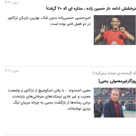
امروز 14:20
درخشش ادامه دار حسین زاده ، ستاره ای که ۲۰ گرفت!
امیرحسین حسین‌زاده بدون شک، بهترین بازیکن تراکتور
در دو فصل اخیر بوده است.
امروز 14:20
آیا گل‌محمدی دوباره برمی‌گردد؟
روزگارغیرمعمولی یحیی!
معین احمدوند - با رفتن اسکوچیچ از تراکتور و وضعیت
عجیب و غیر عادی نیمکت‌های سرخابی‌های پایتخت،
برخی رسانه‌ها از بازگشت یحیی به چرخه مربیان لیگ
برتری نوشته‌اند.