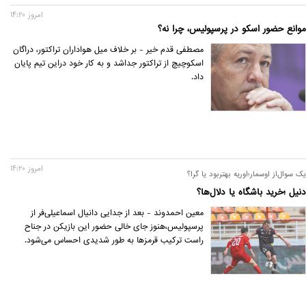
امروز 14:20
موانع حضور اسکو در پرسپولیس، چرا نه؟
مصطفی قدم خیر - بر خلاف میل هواداران تراکتور، دراگان
اسکوچیچ از تراکتور جداشد و به کار خود دراین تیم پایان
داد.
امروز 14:20
یک سوال‌از‌ اوسمار؛اوریه بهتر‌بود یا گرا‌؟
دنیل ؛خرید باشگاه یا دلال‌ها؟
معین احمدوند - بعد از جدایی دانیال اسماعیلی‌فر از
پرسپولیس،هنوز جای خالی حضور این بازیکن در جناح
راست ترکیب قرمزها به طور شدیدی احساس می‌شود.