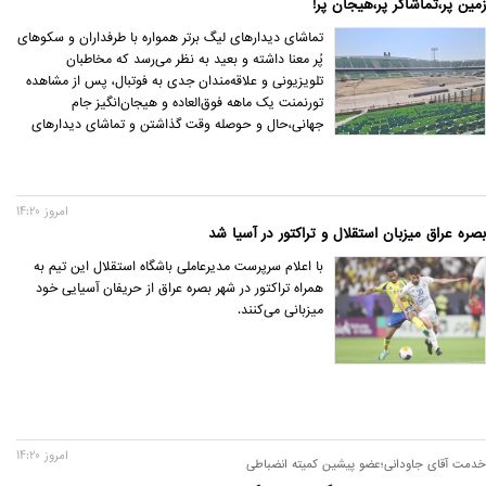
زمین پَر،تماشاگر پَر،هیجان پَر!
تماشای دیدارهای لیگ برتر همواره با طرفداران و سکوهای
پُر معنا داشته و بعید به نظر می‌رسد که مخاطبان
تلویزیونی و علاقه‌مندان جدی به فوتبال، پس از مشاهده
تورنمنت یک ماهه فوق‌العاده و هیجان‌انگیز جام
جهانی،حال و حوصله وقت گذاشتن و تماشای دیدارهای
لیگ برتری بدون حضور هواداران را داشته باشند.
امروز 14:20
بصره عراق میزبان استقلال و تراکتور در آسیا شد
با اعلام سرپرست مدیرعاملی باشگاه استقلال این تیم به
همراه تراکتور در شهر بصره عراق از حریفان آسیایی خود
میزبانی می‌کنند.
امروز 14:20
خدمت آقای جاودانی؛عضو پیشین کمیته انضباطی