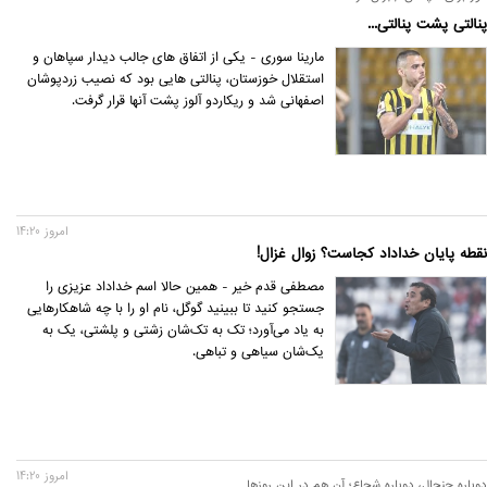
پنالتی پشت پنالتی...
مارینا سوری - یکی از اتفاق های جالب دیدار سپاهان و
استقلال خوزستان، پنالتی هایی بود که نصیب زردپوشان
اصفهانی شد و ریکاردو آلوز پشت آنها قرار گرفت.
امروز 14:20
نقطه پایان خداداد کجاست؟ زوال غزال!
مصطفی قدم خیر - همین حالا اسم خداداد عزیزی را
جستجو کنید تا ببینید گوگل، نام او را با چه شاهکارهایی
به یاد می‌آورد؛ تک به تک‌شان زشتی و پلشتی، یک به
یک‌شان سیاهی و تباهی.
امروز 14:20
دوباره جنجال، دوباره شجاع؛ آن هم در این روزها