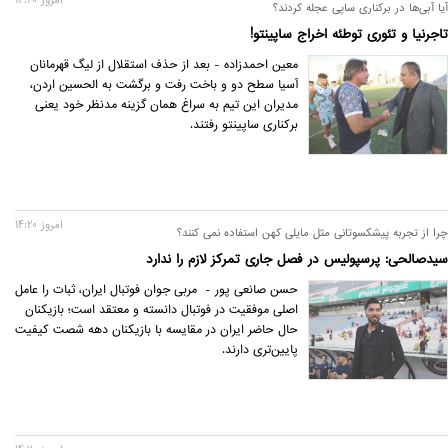
آیا آبی‌ها در برکناری ساپی عجله کردند؟
تاجرنیا و تئوری توطئه اخراج ساپینتو!
معین احمدزاده - بعد از حذف استقلال از لیگ قهرمانان
آسیا سطح دو و باخت رفت و برگشت به الحسین اردن،
مديران این تیم به سراغ همان گزینه مدنظر خود یعنی
برکناری ساپینتو رفتند.
امروز 14:20
چرا از تجربه پیشکسوتانی مثل مایلی کهن استفاده نمی کنند؟
سیدصالحی: پرسپولیس در فصل جاری تمرکز لازم را ندارد
حسن صانعی پور - مربی جوان فوتبال ایران، ثبات را عامل
اصلی موفقیت در فوتبال دانسته و معتقد است؛ بازیکنان
حال حاضر ایران در مقایسه با بازیکنان دهه شصت کیفیت
پایین‌تری دارند.