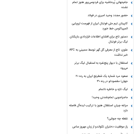
جام‌جهانی پُرحاشیه برای فردوسی‌پور هنوز تمام
نشده
حضور مجدد وحید امیری در فولاد
کاپیتان تیم ملی فوتبال ایران از فهرست اروپایی
المپیاکوس خط خورد
دستور تاج برای افشای اطلاعات قراردادی بازیکنان
لیگ برتر فوتبال
علوی: تاج از معرفی گل گهر توسط ممبینی به AFC
خبر نداشت
استقلال با دیوار پنج‌نفره به استقبال لیگ برتر
می‌رود
صعود مرد شماره یک شطرنج ایران به رده ۲۰
جهان/ مقصودلو در رده ۳۰
لیگ تازه و خاطره ناتمام
ماجراجویی تمام‌نشدنی وحید!
مراغه چیان: استقلال هنوز با ترکیب ایده‌آل فاصله
دارد
نقطه چه جوشی؟
راز موفقیت دختران تکواندو از زبان مهروز ساعی