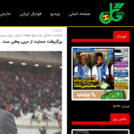
صفحه اصلی
ویدیو
فوتبال ایرانی
خارجی
118595
شکست مقابل چادرملو نقطه تاریکی برای پرسپ
کیوسک
برزگر:وقت حمایت از مربی وطنی ست
شماره 5693
عکس روز