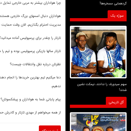
چرا هواداران بیشتر به مربی خارجی تمایل دا
گردهمایی مسخره‌ها!
سوژه یک
هواداران دنبال اسمهای بزرگ خارجی هستند، ا
مدیریت احترام بگذاریم. الان وقت حمایت 
تارتار را چقدر برای پرسپولیس آماده میدانید؟
تارتار سالها بازیکن پرسپولیس بوده و تیم ر
نظرتان درباره نقل وانتقالات چیست؟
دعا میکنیم تیم بهترین خریدها را انجام ده
سهم سیدورف را ندادند، نیمکت نشین
ندهیم
.
شدند!
پیام پایانی شما به هواداران و پیشکسوتان؟
گل تاریخی
از همه میخواهم از مهدی تارتار و کادرش حم