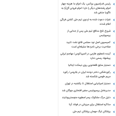
رئیس فدراسیون بوکس: یک اعزام ما هزینه چهار
اعزام رشته‌های دیگر را دارد/ اعزام فروتن گل‌آرا به
ناگویا منتفی شد
نفرات دعوت شده به اردوی تیم ملی کشتی فرنگی
اعلام شدند
شروع تلخ مدافع تیم ملی پس از جدایی از
پرسپولیس
کمیسیون اصل نود مجلس قانع نشد؛ تایید
صلاحیت برخی نامزدها سلیقه‌ای است
آینده نامعلوم طارمی در المپیاکوس/ مهاجم ایرانی
پیشنهاد رسمی ندارد
دستیار سابق قلعه‌نویی روی نیمکت ایتالیا
رکوردشکنی دختر دونده ایران در بلاروس/ رکورد
مریم طوسی شکسته شد
دستیار اسپانیایی استقلال تا یکشنبه در تهران
مدیرعامل پرسپولیس سفیر افتخاری چوگان شد
دلیل مرگ مشکوک پسر اسطوره منچستریونایتد
مذاکره استقلال برای میزبانی در فولاد آرنا
پزشکان لیگ مهمان پزشکان تیم ملی