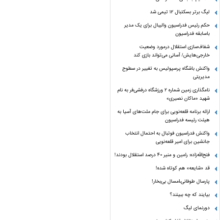
لیگ برتر بسکتبال ۱۲ تیمی شد
حکم رئیس فدراسیون والیبال برای یک مدیر
باسابقه فدراسیون
شفاف‌سازی استقلال درمورد وضعیت
خارجی‌هایش/ آسانی می‌تواند بازی کند
واکنش باشگاه پرسپولیس به تغییر در سطوح
مدیریتی
نامگذاری زمین شماره ۲ ورزشگاه درفشی‌فر به نام
شهید «ماکان نصیری»
ارائه برنامه‌ قلعه‌نویی برای جام ملت‌های آسیا به
هیئت رئیسه فدراسیون
واکنش فدراسیون فوتبال به احتمال انتخاب
جانشین برای امیر قلعه‌نویی
فتح‌الله‌زاده: رامین و منیر 40 درصد استقلال بودند!
قد «شایعه» هم کوتاه شده!
پارسال طوفانی،امسال بی‌بخار!
بیایند که چه ببینند؟
دورنمای لیگ