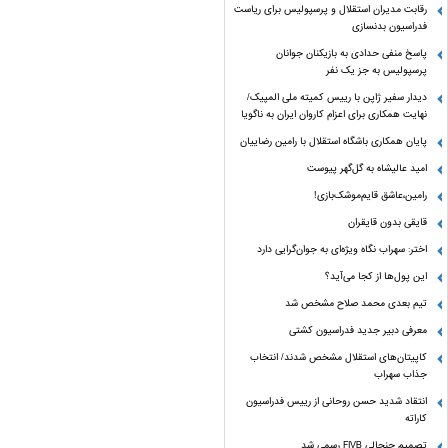
رقابت مدیران استقلال و پرسپولیس برای ریاست
فدراسیون بدنسازی
پاسخ منفی حدادی به بازیکنان جوانان
پرسپولیس به جز یک نفر
دیدار سفیر ژاپن با رییس کمیته ملی المپیک/
نهایت همکاری برای اعزام کاروان ایران به ناگویا
پایان همکاری باشگاه استقلال با رامین رضاییان
امید عالیشاه به گل‌گهر پیوست
رامین،عاشق قایم‌موشک‌بازی!
قایقی بدون قایقران
اختر: سهراب نگاه ویژه‌ای به جوان‌گرایی دارد
این پول‌ها از کجا می‌آید؟
تیم بعدی محمد صلاح مشخص شد
معرفی دبیر جدید فدراسیون کشتی
کاپیتان‌های استقلال مشخص شدند/ انتخاب
جذاب سهراب
انتقاد شدید حسن روحانی از رییس فدراسیون
کاراته
تصمیم جنجالی FIVB رسمی شد