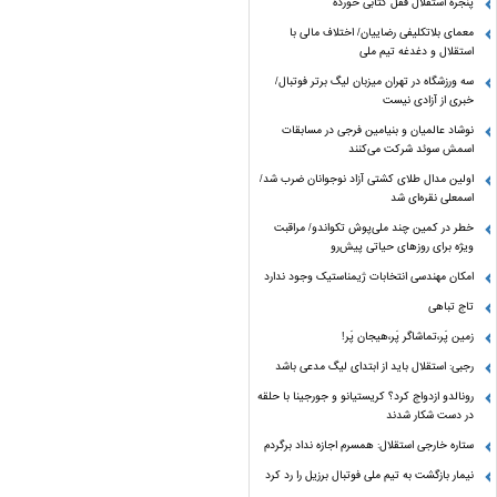
پنجره‌ استقلال قفل کتابی خورده
معمای بلاتکلیفی رضاییان/ اختلاف مالی با
استقلال و دغدغه تیم ملی
سه ورزشگاه در تهران میزبان لیگ برتر فوتبال/
خبری از آزادی نیست
نوشاد عالمیان و بنیامین فرجی در مسابقات
اسمش سوئد شرکت می‌کنند
اولین مدال طلای کشتی آزاد نوجوانان ضرب شد/
اسمعلی نقره‌ای شد
خطر در کمین چند ملی‌پوش تکواندو/ مراقبت
ویژه برای روزهای حیاتی پیش‌رو
امکان مهندسی انتخابات ژیمناستیک وجود ندارد
تاج تباهی
زمین پَر،تماشاگر پَر،هیجان پَر!
رجبی: استقلال باید از ابتدای لیگ مدعی باشد
رونالدو ازدواج کرد؟ کریستیانو و جورجینا با حلقه
در دست شکار شدند
ستاره خارجی استقلال: همسرم اجازه نداد برگردم
نیمار بازگشت به تیم ملی فوتبال برزیل را رد کرد