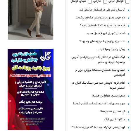
فوتبال ایرانی
خارجی
منهای فوتبال
کاپیتان تیم ملی در استقلال ماندنی شد
دو خرید بعدی پرسپولیس مشخص شدند
تیم جدید جنپو به کمک استقلال آمد؟
احتمال تعویق شروع فصل جدید
علت پرسپولیسی شدن رحمان چه بود؟
برخی را باید رسوا کرد …
لیگ کشتی در انتظار یک تیم پرطرفدار؛ آخرین
وضعیت تیم‌های حاضر
امضای سند همکاری سه‌ساله ورزش ایران و
آذربایجان
اعلام قرعه کاپیتان تیم ملی پینگ‌پنگ ایران در
اسمش سوئد
پنجره بسته، هواداران خسته!
سهم سیدورف را ندادند، نیمکت نشین شدند!
گردهمایی مسخره‌ها!
متفاوت‌ترین لیگ
لیونل مسی چگونه وارد باشگاه میلیاردها شد؟