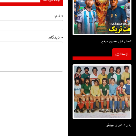
ثبت دیدگاه
* نام:
* دیدگاه:
4سال قبل همین موقع
نوستالژی
به یاد دنیای ورزش