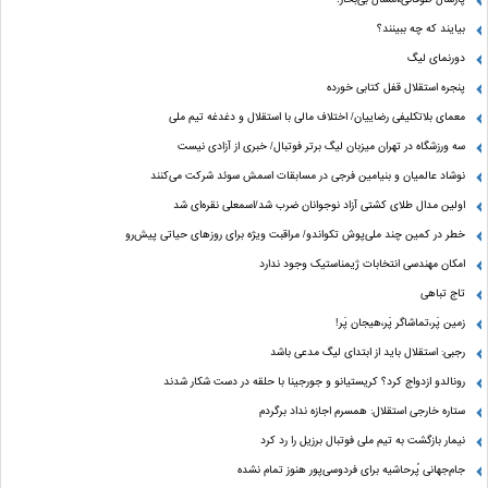
بیایند که چه ببینند؟
دورنمای لیگ
پنجره‌ استقلال قفل کتابی خورده
معمای بلاتکلیفی رضاییان/ اختلاف مالی با استقلال و دغدغه تیم ملی
سه ورزشگاه در تهران میزبان لیگ برتر فوتبال/ خبری از آزادی نیست
نوشاد عالمیان و بنیامین فرجی در مسابقات اسمش سوئد شرکت می‌کنند
اولین مدال طلای کشتی آزاد نوجوانان ضرب شد/اسمعلی نقره‌ای شد
خطر در کمین چند ملی‌پوش تکواندو/ مراقبت ویژه برای روزهای حیاتی پیش‌رو
امکان مهندسی انتخابات ژیمناستیک وجود ندارد
تاج تباهی
زمین پَر،تماشاگر پَر،هیجان پَر!
رجبی: استقلال باید از ابتدای لیگ مدعی باشد
رونالدو ازدواج کرد؟ کریستیانو و جورجینا با حلقه در دست شکار شدند
ستاره خارجی استقلال: همسرم اجازه نداد برگردم
نیمار بازگشت به تیم ملی فوتبال برزیل را رد کرد
جام‌جهانی پُرحاشیه برای فردوسی‌پور هنوز تمام نشده