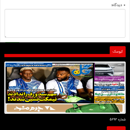
* دیدگاه:
کیوسک
شماره 5693