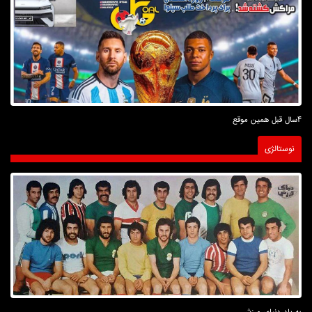
4سال قبل همین موقع
نوستالژی