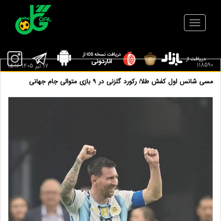
118590
17 تير 1405 15:16
مسی شانس اول کفش طلا/ رکورد گلزنی در ۹ بازی متوالی جام جهانی