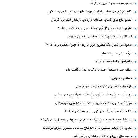
حضور مجدد وحید امیری در فولاد
کاپیتان تیم ملی فوتبال ایران از فهرست اروپایی المپیاکوس خط خورد
دستور تاج برای افشای اطلاعات قراردادی بازیکنان لیگ برتر فوتبال
علوی: تاج از معرفی گل گهر توسط ممبینی به AFC خبر نداشت
استقلال با دیوار پنج‌نفره به استقبال لیگ برتر می‌رود
صعود مرد شماره یک شطرنج ایران به رده ۲۰ جهان/ مقصودلو در رده ۳۰
لیگ تازه و خاطره ناتمام
ماجراجویی تمام‌نشدنی وحید!
مراغه چیان: استقلال هنوز با ترکیب ایده‌آل فاصله دارد
نقطه چه جوشی؟
راز موفقیت دختران تکواندو از زبان مهروز ساعی
مُهر تأیید دیوان عدالت اداری بر انتخابات فدراسیون دوومیدانی
مُهر تأیید دیوان عدالت اداری بر انتخابات فدراسیون دوومیدانی
24 مرداد؛ جدال بزرگ علی‌ اکبری برای فتح کمربند ACA
پاسخ قاطع فیفا به جنجال بزرگ جام جهانی؛ هیچ‌کس فوتبال را نمی‌فروشد
علوی: تاج از نامه ممبینی به AFC اطلاع نداشت/ مقصران معرفی می‌شوند
بصره عراق میزبان استقلال و تراکتور در آسیا شد