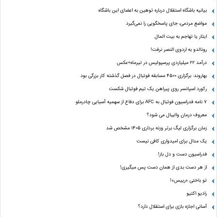
بیانیه باشگاه استقلال درباره توهین به اعضای این باشگاه
مواضع مردمی، جای پاسخگویی را نمی‌گیرد
ایثار یا تهاجم به بیت المال
رونالدو به اردوی النصر نرفت!
درآمد ۲۲ میلیاردی پرسپولیس در تیرماه+عکس
بهاروند: برگزاری ۴۵۰۰ مسابقه فوتبال در فصل گذشته کار بزرگی بود
رکورد اسپانسر روی پیراهن یک تیم فوتبال شکست
۷ نامه فدراسیون فوتبال به AFC برای دفاع از سهمیه آسیایی چادرملو
معروف درمان والیبال می شود؟
زمان برگزاری لیگ برتر وزنه برداری ۱۴۰۵ مشخص شد
یک مدال برای امیدواری کافی نیست
فدراسیون دست‌ و دل باز!
از هر دست بدی از همان دست پس میگیری!
تو باختی «رییس»!
رادیو اکتیو
آسانی اجازه بازی برای استقلال دارد؟