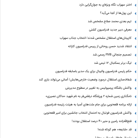
اختر: سهراب نگاه ویژه‌ای به جوان‌گرایی دارد
این پول‌ها از کجا می‌آید؟
تیم بعدی محمد صلاح مشخص شد
معرفی دبیر جدید فدراسیون کشتی
کاپیتان‌های استقلال مشخص شدند/ انتخاب جذاب سهراب
انتقاد شدید حسن روحانی از رییس فدراسیون کاراته
تصمیم جنجالی FIVB رسمی شد
لیگ برتر بسکتبال ۱۲ تیمی شد
حکم رئیس فدراسیون والیبال برای یک مدیر باسابقه فدراسیون
شفاف‌سازی استقلال درمورد وضعیت خارجی‌هایش/ آسانی می‌تواند بازی کند
واکنش باشگاه پرسپولیس به تغییر در سطوح مدیریتی
نامگذاری زمین شماره ۲ ورزشگاه درفشی‌فر به نام شهید «ماکان نصیری»
ارائه برنامه‌ قلعه‌نویی برای جام ملت‌های آسیا به هیئت رئیسه فدراسیون
واکنش فدراسیون فوتبال به احتمال انتخاب جانشین برای امیر قلعه‌نویی
فتح‌الله‌زاده: رامین و منیر 40 درصد استقلال بودند!
قد «شایعه» هم کوتاه شده!
پارسال طوفانی،امسال بی‌بخار!