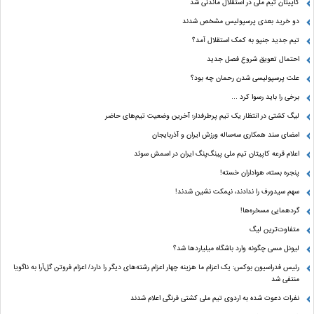
کاپیتان تیم ملی در استقلال ماندنی شد
دو خرید بعدی پرسپولیس مشخص شدند
تیم جدید جنپو به کمک استقلال آمد؟
احتمال تعویق شروع فصل جدید
علت پرسپولیسی شدن رحمان چه بود؟
برخی را باید رسوا کرد …
لیگ کشتی در انتظار یک تیم پرطرفدار؛ آخرین وضعیت تیم‌های حاضر
امضای سند همکاری سه‌ساله ورزش ایران و آذربایجان
اعلام قرعه کاپیتان تیم ملی پینگ‌پنگ ایران در اسمش سوئد
پنجره بسته، هواداران خسته!
سهم سیدورف را ندادند، نیمکت نشین شدند!
گردهمایی مسخره‌ها!
متفاوت‌ترین لیگ
لیونل مسی چگونه وارد باشگاه میلیاردها شد؟
رئیس فدراسیون بوکس: یک اعزام ما هزینه چهار اعزام رشته‌های دیگر را دارد/ اعزام فروتن گل‌آرا به ناگویا
منتفی شد
نفرات دعوت شده به اردوی تیم ملی کشتی فرنگی اعلام شدند