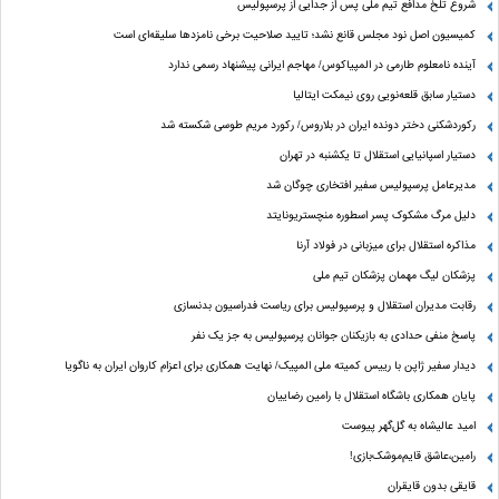
شروع تلخ مدافع تیم ملی پس از جدایی از پرسپولیس
کمیسیون اصل نود مجلس قانع نشد؛ تایید صلاحیت برخی نامزدها سلیقه‌ای است
آینده نامعلوم طارمی در المپیاکوس/ مهاجم ایرانی پیشنهاد رسمی ندارد
دستیار سابق قلعه‌نویی روی نیمکت ایتالیا
رکوردشکنی دختر دونده ایران در بلاروس/ رکورد مریم طوسی شکسته شد
دستیار اسپانیایی استقلال تا یکشنبه در تهران
مدیرعامل پرسپولیس سفیر افتخاری چوگان شد
دلیل مرگ مشکوک پسر اسطوره منچستریونایتد
مذاکره استقلال برای میزبانی در فولاد آرنا
پزشکان لیگ مهمان پزشکان تیم ملی
رقابت مدیران استقلال و پرسپولیس برای ریاست فدراسیون بدنسازی
پاسخ منفی حدادی به بازیکنان جوانان پرسپولیس به جز یک نفر
دیدار سفیر ژاپن با رییس کمیته ملی المپیک/ نهایت همکاری برای اعزام کاروان ایران به ناگویا
پایان همکاری باشگاه استقلال با رامین رضاییان
امید عالیشاه به گل‌گهر پیوست
رامین،عاشق قایم‌موشک‌بازی!
قایقی بدون قایقران