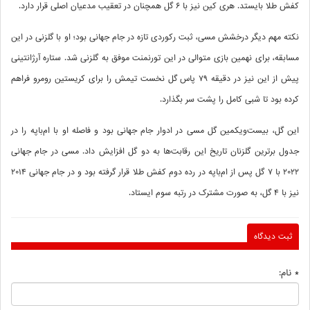
کفش طلا بایستد. هری کین نیز با ۶ گل همچنان در تعقیب مدعیان اصلی قرار دارد.
نکته مهم دیگر درخشش مسی، ثبت رکوردی تازه در جام جهانی بود؛ او با گلزنی در این
مسابقه، برای نهمین بازی متوالی در این تورنمنت موفق به گلزنی شد. ستاره آرژانتینی
پیش از این نیز در دقیقه ۷۹ پاس گل نخست تیمش را برای کریستین رومرو فراهم
کرده بود تا شبی کامل را پشت سر بگذارد.
این گل، بیست‌ویکمین گل مسی در ادوار جام جهانی بود و فاصله او با ام‌باپه را در
جدول برترین گلزنان تاریخ این رقابت‌ها به دو گل افزایش داد. مسی در جام جهانی
۲۰۲۲ با ۷ گل پس از ام‌باپه در رده دوم کفش طلا قرار گرفته بود و در جام جهانی ۲۰۱۴
نیز با ۴ گل، به صورت مشترک در رتبه سوم ایستاد.
ثبت دیدگاه
* نام: