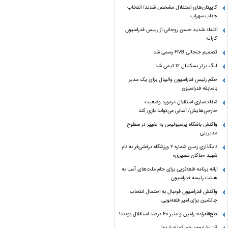
کاپیتان‌های استقلال مشخص شدند/ انتخاب
جذاب سهراب
انتقاد شدید حسن روحانی از رییس فدراسیون
کاراته
تصمیم جنجالی FIVB رسمی شد
لیگ برتر بسکتبال ۱۲ تیمی شد
حکم رئیس فدراسیون والیبال برای یک مدیر
باسابقه فدراسیون
شفاف‌سازی استقلال درمورد وضعیت
خارجی‌هایش/ آسانی می‌تواند بازی کند
واکنش باشگاه پرسپولیس به تغییر در سطوح
مدیریتی
نامگذاری زمین شماره ۲ ورزشگاه درفشی‌فر به نام
شهید «ماکان نصیری»
ارائه برنامه‌ قلعه‌نویی برای جام ملت‌های آسیا به
هیئت رئیسه فدراسیون
واکنش فدراسیون فوتبال به احتمال انتخاب
جانشین برای امیر قلعه‌نویی
فتح‌الله‌زاده: رامین و منیر 40 درصد استقلال بودند!
قد «شایعه» هم کوتاه شده!