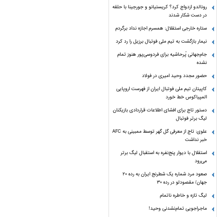
رونالدو ازدواج کرد؟ کریستیانو و جورجینا با حلقه
در دست شکار شدند
ستاره خارجی استقلال: همسرم اجازه نداد برگردم
نیمار بازگشت به تیم ملی فوتبال برزیل را رد کرد
جام‌جهانی پُرحاشیه برای فردوسی‌پور هنوز تمام
نشده
حضور مجدد وحید امیری در فولاد
کاپیتان تیم ملی فوتبال ایران از فهرست اروپایی
المپیاکوس خط خورد
دستور تاج برای افشای اطلاعات قراردادی بازیکنان
لیگ برتر فوتبال
علوی: تاج از معرفی گل گهر توسط ممبینی به AFC
خبر نداشت
استقلال با دیوار پنج‌نفره به استقبال لیگ برتر
می‌رود
صعود مرد شماره یک شطرنج ایران به رده ۲۰
جهان/ مقصودلو در رده ۳۰
لیگ تازه و خاطره ناتمام
ماجراجویی تمام‌نشدنی وحید!