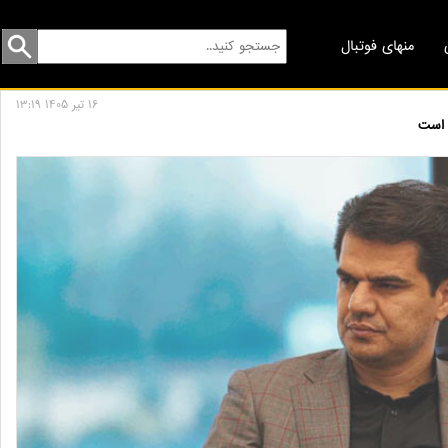
منهای فوتبال
16 تير 1405 13:19
ر است