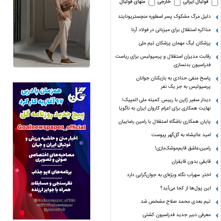
فوتبال ایرانی
خارجی
منهای فوتبال
دلیل مرگ مشکوک پسر اسطوره منچستریونایتد
مذاکره استقلال برای میزبانی در فولاد آرنا
پزشکان لیگ مهمان پزشکان تیم ملی
رقابت مدیران استقلال و پرسپولیس برای ریاست
فدراسیون بدنسازی
پاسخ منفی حدادی به بازیکنان جوانان
پرسپولیس به جز یک نفر
دیدار سفیر ژاپن با رییس کمیته ملی المپیک/
نهایت همکاری برای اعزام کاروان ایران به ناگویا
پایان همکاری باشگاه استقلال با رامین رضاییان
امید عالیشاه به گل‌گهر پیوست
رامین،عاشق قایم‌موشک‌بازی!
قایقی بدون قایقران
اختر: سهراب نگاه ویژه‌ای به جوان‌گرایی دارد
این پول‌ها از کجا می‌آید؟
تیم بعدی محمد صلاح مشخص شد
معرفی دبیر جدید فدراسیون کشتی