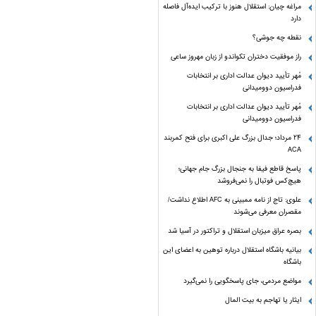
مراغه چیان: استقلال هنوز با ترکیب ایده‌آل فاصله
دارد
نقطه چه جوشی؟
راز موفقیت دختران تکواندو از زبان مهروز ساعی
مُهر تأیید دیوان عدالت اداری بر انتخابات
فدراسیون دوومیدانی
مُهر تأیید دیوان عدالت اداری بر انتخابات
فدراسیون دوومیدانی
24 مرداد؛ جدال بزرگ علی‌ اکبری برای فتح کمربند
ACA
پاسخ قاطع فیفا به جنجال بزرگ جام جهانی؛
هیچ‌کس فوتبال را نمی‌فروشد
علوی: تاج از نامه ممبینی به AFC اطلاع نداشت/
مقصران معرفی می‌شوند
بصره عراق میزبان استقلال و تراکتور در آسیا شد
بیانیه باشگاه استقلال درباره توهین به اعضای این
باشگاه
مواضع مردمی، جای پاسخگویی را نمی‌گیرد
ایثار یا تهاجم به بیت المال