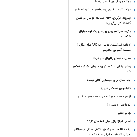
رونالدو به اردوی النصر نرفت!
درآمد ۲۲ میلیاردی پرسپولیس در تیرماه+عکس
بهاروند: برگزاری ۴۵۰۰ مسابقه فوتبال در فصل
گذشته کار بزرگی بود
رکورد اسپانسر روی پیراهن یک تیم فوتبال
شکست
۷ نامه فدراسیون فوتبال به AFC برای دفاع از
سهمیه آسیایی چادرملو
معروف درمان والیبال می شود؟
زمان برگزاری لیگ برتر وزنه برداری ۱۴۰۵ مشخص
شد
یک مدال برای امیدواری کافی نیست
فدراسیون دست‌ و دل باز!
از هر دست بدی از همان دست پس میگیری!
تو باختی «رییس»!
رادیو اکتیو
آسانی اجازه بازی برای استقلال دارد؟
یک فینالیست در ۵ وزن کشتی فرنگی نوجوانان
جهان/ ۳ نماینده ایران حذف شدند