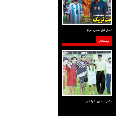
4سال قبل همین موقع
نوستالژی
عکسی به وزن کهکشانی