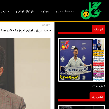
صفحه اصلی
ویدیو
فوتبال ایرانی
خارجی
118563
کیوسک
حمید عزیزی: ایران امروز یک شیر بیدا
شماره 5692
عکس روز