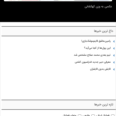
عکسی به وزن کهکشانی
داغ ترین خبرها
رامین،عاشق قایم‌موشک‌بازی!
این پول‌ها از کجا می‌آید؟
تیم بعدی محمد صلاح مشخص شد
معرفی دبیر جدید فدراسیون کشتی
قایقی بدون قایقران
تازه ترین خبرها
فوتبال ایرانی
خارجی
منهای فوتبال