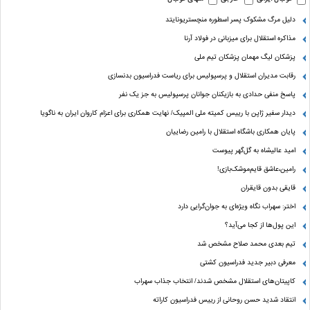
دلیل مرگ مشکوک پسر اسطوره منچستریونایتد
مذاکره استقلال برای میزبانی در فولاد آرنا
پزشکان لیگ مهمان پزشکان تیم ملی
رقابت مدیران استقلال و پرسپولیس برای ریاست فدراسیون بدنسازی
پاسخ منفی حدادی به بازیکنان جوانان پرسپولیس به جز یک نفر
دیدار سفیر ژاپن با رییس کمیته ملی المپیک/ نهایت همکاری برای اعزام کاروان ایران به ناگویا
پایان همکاری باشگاه استقلال با رامین رضاییان
امید عالیشاه به گل‌گهر پیوست
رامین،عاشق قایم‌موشک‌بازی!
قایقی بدون قایقران
اختر: سهراب نگاه ویژه‌ای به جوان‌گرایی دارد
این پول‌ها از کجا می‌آید؟
تیم بعدی محمد صلاح مشخص شد
معرفی دبیر جدید فدراسیون کشتی
کاپیتان‌های استقلال مشخص شدند/ انتخاب جذاب سهراب
انتقاد شدید حسن روحانی از رییس فدراسیون کاراته