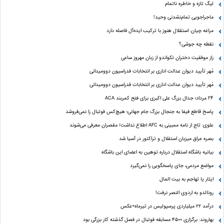
لیگ تازه و خاطره ناتمام
ماجراجویی تمام‌نشدنی وحید!
مراغه چیان: استقلال هنوز با ترکیب ایده‌آل فاصله دارد
نقطه چه جوشی؟
راز موفقیت دختران تکواندو از زبان مهروز ساعی
مُهر تأیید دیوان عدالت اداری بر انتخابات فدراسیون دوومیدانی
مُهر تأیید دیوان عدالت اداری بر انتخابات فدراسیون دوومیدانی
24 مرداد؛ جدال بزرگ علی‌ اکبری برای فتح کمربند ACA
پاسخ قاطع فیفا به جنجال بزرگ جام جهانی؛ هیچ‌کس فوتبال را نمی‌فروشد
علوی: تاج از نامه ممبینی به AFC اطلاع نداشت/ مقصران معرفی می‌شوند
بصره عراق میزبان استقلال و تراکتور در آسیا شد
بیانیه باشگاه استقلال درباره توهین به اعضای این باشگاه
مواضع مردمی، جای پاسخگویی را نمی‌گیرد
ایثار یا تهاجم به بیت المال
رونالدو به اردوی النصر نرفت!
درآمد ۲۲ میلیاردی پرسپولیس در تیرماه+عکس
بهاروند: برگزاری ۴۵۰۰ مسابقه فوتبال در فصل گذشته کار بزرگی بود