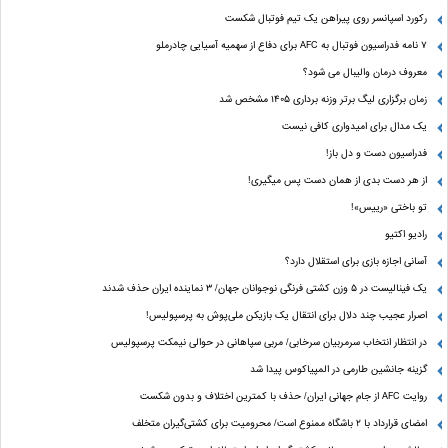
رکورد اسپانسر روی پیراهن یک تیم فوتبال شکست
۷ نامه فدراسیون فوتبال به AFC برای دفاع از سهمیه آسیایی چادرملو
معروف درمان والیبال می شود؟
زمان برگزاری لیگ برتر وزنه برداری ۱۴۰۵ مشخص شد
یک مدال برای امیدواری کافی نیست
فدراسیون دست‌ و دل باز!
از هر دست بدی از همان دست پس میگیری!
تو باختی «رییس»!
رادیو اکتیو
آسانی اجازه بازی برای استقلال دارد؟
یک فینالیست در ۵ وزن کشتی فرنگی نوجوانان جهان/ ۳ نماینده ایران حذف شدند
اصرار عجیب چند دلال برای انتقال یک بازیکن ملی‌پوش به پرسپولیس!
در انتظار انتخاب سرمربیان سرخابی/ مربی سپاهانی در حوالی نیمکت پرسپولیس
گزینه جانشین طارمی در المپیاکوس پیدا شد
روایت AFC از جام جهانی ایران/ حذف با کمترین اختلاف و بدون شکست
امضای قرارداد با ۲ باشگاه ممنوع است/ محرومیت برای کشتی‌گیران متخلف