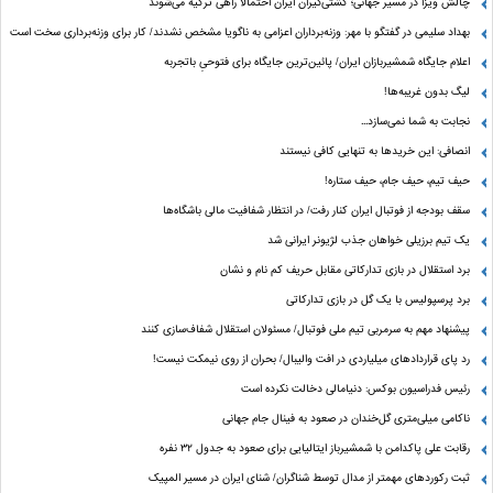
چالش ویزا در مسیر جهانی؛ کشتی‌گیران ایران احتمالا راهی ترکیه می‌شوند
بهداد سلیمی در گفتگو با مهر: وزنه‌برداران اعزامی به ناگویا مشخص نشدند/ کار برای وزنه‌برداری سخت است
اعلام جایگاه شمشیربازان ایران/ پائین‌ترین جایگاه برای فتوحیِ باتجربه
لیگ بدون غریبه‌ها!
نجابت به شما نمی‌سازد...
انصافی: این خریدها به تنهایی کافی نیستند
حیف تیم، حیف جام، حیف ستاره‌!
سقف بودجه از فوتبال ایران کنار رفت/ در انتظار شفافیت مالی باشگاه‌ها
یک تیم برزیلی خواهان جذب لژیونر ایرانی شد
برد استقلال در بازی تدارکاتی مقابل حریف کم نام و نشان
برد پرسپولیس با یک گل در بازی تدارکاتی
پیشنهاد مهم به سرمربی تیم ملی فوتبال/ مسئولان استقلال شفاف‌سازی کنند
رد پای قراردادهای میلیاردی در افت والیبال/ بحران از روی نیمکت نیست!
رئیس فدراسیون بوکس: دنیامالی دخالت نکرده است
ناکامی میلی‌متری گل‌خندان در صعود به فینال جام جهانی
رقابت علی پاکدامن با شمشیرباز ایتالیایی برای صعود به جدول ۳۲ نفره
ثبت رکوردهای مهمتر از مدال توسط شناگران/ شنای ایران در مسیر المپیک