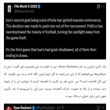
یک کاربر ایکس به نام «Ryan Rozbiani» نیز با اشاره به این تصمیم داور گفت: «من از
حرفه‌ای‌ها می‌خواهم که از این دو زاویه به گل دوم ایران نگاه کنند و به من بگویند که
این گل آفساید است؟ من حتی هر دو کلیپ را آهسته کردم تا بتوانید آن را از زاویه
دید بیننده و از بالا به صورت حرکت آهسته ببینید. من این را می‌پرسم تا یاد بگیرم،
چون این یکی خیلی دردناک بود.»