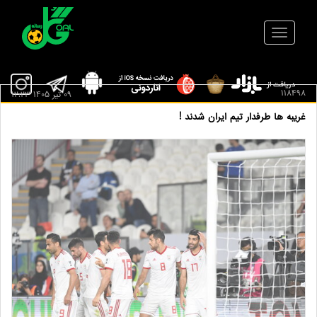
118498
09 تير 1405 12:23
غریبه ها طرفدار تیم ایران شدند !