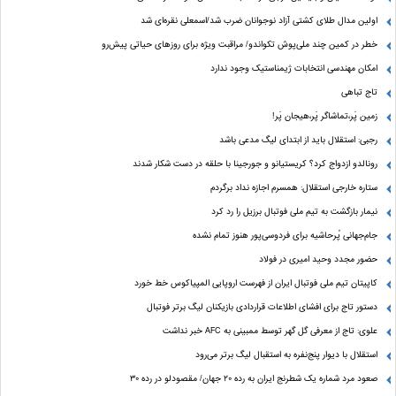
اولین مدال طلای کشتی آزاد نوجوانان ضرب شد/اسمعلی نقره‌ای شد
خطر در کمین چند ملی‌پوش تکواندو/ مراقبت ویژه برای روزهای حیاتی پیش‌رو
امکان مهندسی انتخابات ژیمناستیک وجود ندارد
تاج تباهی
زمین پَر،تماشاگر پَر،هیجان پَر!
رجبی: استقلال باید از ابتدای لیگ مدعی باشد
رونالدو ازدواج کرد؟ کریستیانو و جورجینا با حلقه در دست شکار شدند
ستاره خارجی استقلال: همسرم اجازه نداد برگردم
نیمار بازگشت به تیم ملی فوتبال برزیل را رد کرد
جام‌جهانی پُرحاشیه برای فردوسی‌پور هنوز تمام نشده
حضور مجدد وحید امیری در فولاد
کاپیتان تیم ملی فوتبال ایران از فهرست اروپایی المپیاکوس خط خورد
دستور تاج برای افشای اطلاعات قراردادی بازیکنان لیگ برتر فوتبال
علوی: تاج از معرفی گل گهر توسط ممبینی به AFC خبر نداشت
استقلال با دیوار پنج‌نفره به استقبال لیگ برتر می‌رود
صعود مرد شماره یک شطرنج ایران به رده ۲۰ جهان/ مقصودلو در رده ۳۰