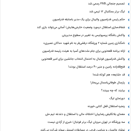
تصمیم جنجالی FIVB رسمی شد
لیگ برتر بسکتبال ۱۲ تیمی شد
حکم رئیس فدراسیون والیبال برای یک مدیر باسابقه فدراسیون
شفاف‌سازی استقلال درمورد وضعیت خارجی‌هایش/ آسانی می‌تواند بازی کند
واکنش باشگاه پرسپولیس به تغییر در سطوح مدیریتی
نامگذاری زمین شماره ۲ ورزشگاه درفشی‌فر به نام شهید «ماکان نصیری»
ارائه برنامه‌ قلعه‌نویی برای جام ملت‌های آسیا به هیئت رئیسه فدراسیون
واکنش فدراسیون فوتبال به احتمال انتخاب جانشین برای امیر قلعه‌نویی
فتح‌الله‌زاده: رامین و منیر 40 درصد استقلال بودند!
قد «شایعه» هم کوتاه شده!
پارسال طوفانی،امسال بی‌بخار!
بیایند که چه ببینند؟
دورنمای لیگ
پنجره‌ استقلال قفل کتابی خورده
معمای بلاتکلیفی رضاییان/ اختلاف مالی با استقلال و دغدغه تیم ملی
سه ورزشگاه در تهران میزبان لیگ برتر فوتبال/ خبری از آزادی نیست
نوشاد عالمیان و بنیامین فرجی در مسابقات اسمش سوئد شرکت می‌کنند