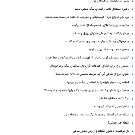
زمین پَر،تماشاگر پَر،هیجان پَر!
رجبی: استقلال باید از ابتدای لیگ مدعی باشد
رونالدو ازدواج کرد؟ کریستیانو و جورجینا با حلقه در دست شکار شدند
ستاره خارجی استقلال: همسرم اجازه نداد برگردم
نیمار بازگشت به تیم ملی فوتبال برزیل را رد کرد
جام‌جهانی پُرحاشیه برای فردوسی‌پور هنوز تمام نشده
حضور مجدد وحید امیری در فولاد
کاپیتان تیم ملی فوتبال ایران از فهرست اروپایی المپیاکوس خط خورد
دستور تاج برای افشای اطلاعات قراردادی بازیکنان لیگ برتر فوتبال
علوی: تاج از معرفی گل گهر توسط ممبینی به AFC خبر نداشت
استقلال با دیوار پنج‌نفره به استقبال لیگ برتر می‌رود
صعود مرد شماره یک شطرنج ایران به رده ۲۰ جهان/ مقصودلو در رده ۳۰
لیگ تازه و خاطره ناتمام
ماجراجویی تمام‌نشدنی وحید!
مراغه چیان: استقلال هنوز با ترکیب ایده‌آل فاصله دارد
نقطه چه جوشی؟
راز موفقیت دختران تکواندو از زبان مهروز ساعی