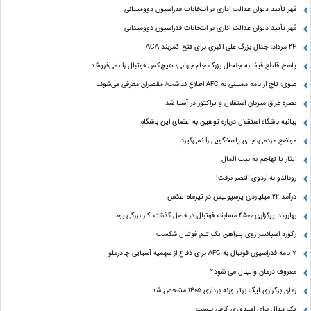
مُهر تأیید دیوان عدالت اداری بر انتخابات فدراسیون دوومیدانی
مُهر تأیید دیوان عدالت اداری بر انتخابات فدراسیون دوومیدانی
24 مرداد؛ جدال بزرگ علی‌ اکبری برای فتح کمربند ACA
پاسخ قاطع فیفا به جنجال بزرگ جام جهانی؛ هیچ‌کس فوتبال را نمی‌فروشد
علوی: تاج از نامه ممبینی به AFC اطلاع نداشت/ مقصران معرفی می‌شوند
بصره عراق میزبان استقلال و تراکتور در آسیا شد
بیانیه باشگاه استقلال درباره توهین به اعضای این باشگاه
مواضع مردمی، جای پاسخگویی را نمی‌گیرد
ایثار یا تهاجم به بیت المال
رونالدو به اردوی النصر نرفت!
درآمد ۲۲ میلیاردی پرسپولیس در تیرماه+عکس
بهاروند: برگزاری ۴۵۰۰ مسابقه فوتبال در فصل گذشته کار بزرگی بود
رکورد اسپانسر روی پیراهن یک تیم فوتبال شکست
۷ نامه فدراسیون فوتبال به AFC برای دفاع از سهمیه آسیایی چادرملو
معروف درمان والیبال می شود؟
زمان برگزاری لیگ برتر وزنه برداری ۱۴۰۵ مشخص شد
یک مدال برای امیدواری کافی نیست