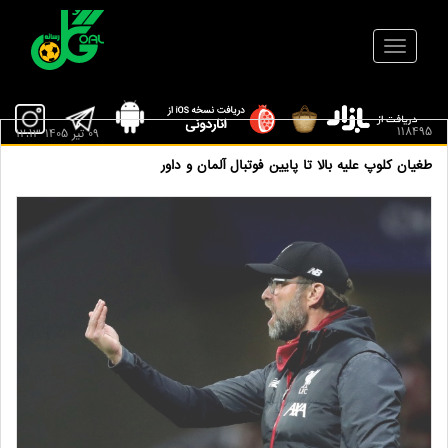
118495
09 تير 1405 12:13
طغیان کلوپ علیه بالا تا پایین فوتبال آلمان و داور