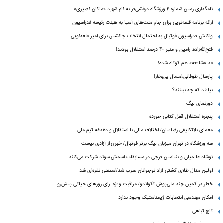
نامگذاری زمین شماره ۲ ورزشگاه درفشی‌فر به نام شهید «ماکان نصیری»
ارائه برنامه‌ قلعه‌نویی برای جام ملت‌های آسیا به هیئت رئیسه فدراسیون
واکنش فدراسیون فوتبال به احتمال انتخاب جانشین برای امیر قلعه‌نویی
فتح‌الله‌زاده: رامین و منیر 40 درصد استقلال بودند!
قد «شایعه» هم کوتاه شده!
پارسال طوفانی،امسال بی‌بخار!
بیایند که چه ببینند؟
دورنمای لیگ
پنجره‌ استقلال قفل کتابی خورده
معمای بلاتکلیفی رضاییان/ اختلاف مالی با استقلال و دغدغه تیم ملی
سه ورزشگاه در تهران میزبان لیگ برتر فوتبال/ خبری از آزادی نیست
نوشاد عالمیان و بنیامین فرجی در مسابقات اسمش سوئد شرکت می‌کنند
اولین مدال طلای کشتی آزاد نوجوانان ضرب شد/اسمعلی نقره‌ای شد
خطر در کمین چند ملی‌پوش تکواندو/ مراقبت ویژه برای روزهای حیاتی پیش‌رو
امکان مهندسی انتخابات ژیمناستیک وجود ندارد
تاج تباهی