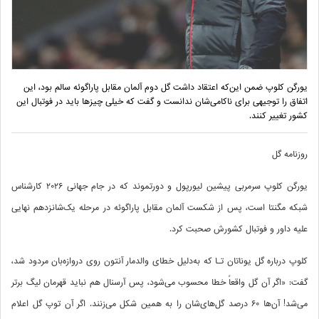
یورگن کلوپ ضمن این‌که اعتقاد داشت گل دوم آلمان مقابل پاراگوئه سالم بود، این
اتفاق را توجیهی برای ناکامی‌شان ندانست و گفت که خیلی چیزها باید در فوتبال این
کشور تغییر کنند.
روزنامه گل
یورگن کلوپ سرمربی پیشین لیورپول و دورتموند که در جام جهانی ۲۰۲۶ کارشناس
شبکه مگنتا است، پس از شکست آلمان مقابل پاراگوئه در مرحله یک‌شانزدهم نهایی
علیه داور و فوتبال کشورش صحبت کرد.
کلوپ درباره گل یوناتان تـا که به‌دلیل خطای والدمار آنتون روی دروازه‌بان مردود شد،
گفت: «اگر آن گل واقعاً خطا محسوب می‌شود، پس آرسنال هم نباید قهرمان لیگ برتر
می‌شد! آن‌ها ۶۰ درصد گل‌های‌شان را به همین شکل می‌زنند. اگر آن توپ گل اعلام