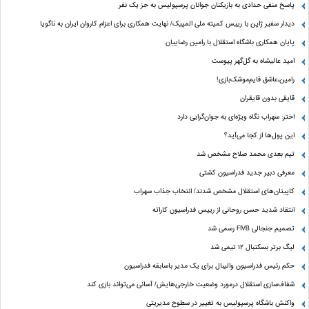
پاسخ منفی حدادی به بازیکنان جوانان پرسپولیس به جز یک نفر
دیدار سفیر ژاپن با رییس کمیته ملی المپیک/ نهایت همکاری برای اعزام کاروان ایران به ناگویا
پایان همکاری باشگاه استقلال با رامین رضاییان
امید عالیشاه به گل‌گهر پیوست
رامین،عاشق قایم‌موشک‌بازی!
قایقی بدون قایقران
اختر: سهراب نگاه ویژه‌ای به جوان‌گرایی دارد
این پول‌ها از کجا می‌آید؟
تیم بعدی محمد صلاح مشخص شد
معرفی دبیر جدید فدراسیون کشتی
کاپیتان‌های استقلال مشخص شدند/ انتخاب جذاب سهراب
انتقاد شدید حسن روحانی از رییس فدراسیون کاراته
تصمیم جنجالی FIVB رسمی شد
لیگ برتر بسکتبال ۱۲ تیمی شد
حکم رئیس فدراسیون والیبال برای یک مدیر باسابقه فدراسیون
شفاف‌سازی استقلال درمورد وضعیت خارجی‌هایش/ آسانی می‌تواند بازی کند
واکنش باشگاه پرسپولیس به تغییر در سطوح مدیریتی