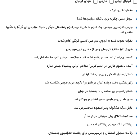
فوتبال ایرانی
خارجی
منهای فوتبال
متفاوت‌ترین لیگ
لیونل مسی چگونه وارد باشگاه میلیاردها شد؟
رئیس فدراسیون بوکس: یک اعزام ما هزینه چهار اعزام رشته‌های دیگر را دارد/ اعزام فروتن گل‌آرا به ناگویا
منتفی شد
نفرات دعوت شده به اردوی تیم ملی کشتی فرنگی اعلام شدند
شروع تلخ مدافع تیم ملی پس از جدایی از پرسپولیس
کمیسیون اصل نود مجلس قانع نشد؛ تایید صلاحیت برخی نامزدها سلیقه‌ای است
آینده نامعلوم طارمی در المپیاکوس/ مهاجم ایرانی پیشنهاد رسمی ندارد
دستیار سابق قلعه‌نویی روی نیمکت ایتالیا
رکوردشکنی دختر دونده ایران در بلاروس/ رکورد مریم طوسی شکسته شد
دستیار اسپانیایی استقلال تا یکشنبه در تهران
مدیرعامل پرسپولیس سفیر افتخاری چوگان شد
دلیل مرگ مشکوک پسر اسطوره منچستریونایتد
مذاکره استقلال برای میزبانی در فولاد آرنا
پزشکان لیگ مهمان پزشکان تیم ملی
رقابت مدیران استقلال و پرسپولیس برای ریاست فدراسیون بدنسازی