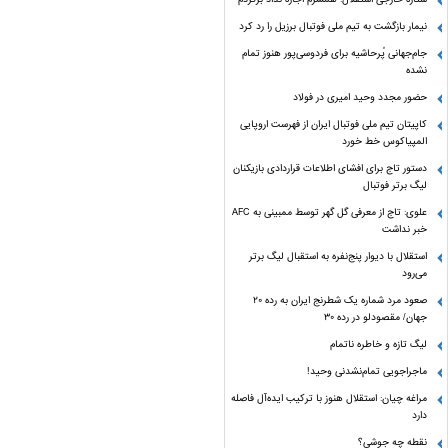
نیمار بازگشت به تیم ملی فوتبال برزیل را رد کرد
جام‌جهانی پُرحاشیه برای فردوسی‌پور هنوز تمام
نشده
حضور مجدد وحید امیری در فولاد
کاپیتان تیم ملی فوتبال ایران از فهرست اروپایی
المپیاکوس خط خورد
دستور تاج برای افشای اطلاعات قراردادی بازیکنان
لیگ برتر فوتبال
علوی: تاج از معرفی گل گهر توسط ممبینی به AFC
خبر نداشت
استقلال با دیوار پنج‌نفره به استقبال لیگ برتر
می‌رود
صعود مرد شماره یک شطرنج ایران به رده ۲۰
جهان/ مقصودلو در رده ۳۰
لیگ تازه و خاطره ناتمام
ماجراجویی تمام‌نشدنی وحید!
مراغه چیان: استقلال هنوز با ترکیب ایده‌آل فاصله
دارد
نقطه چه جوشی؟