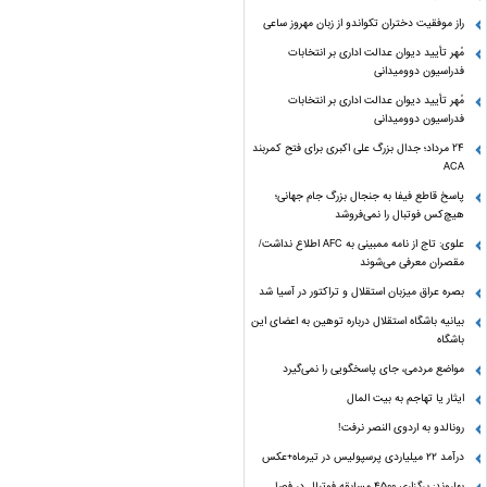
راز موفقیت دختران تکواندو از زبان مهروز ساعی
مُهر تأیید دیوان عدالت اداری بر انتخابات
فدراسیون دوومیدانی
مُهر تأیید دیوان عدالت اداری بر انتخابات
فدراسیون دوومیدانی
24 مرداد؛ جدال بزرگ علی‌ اکبری برای فتح کمربند
ACA
پاسخ قاطع فیفا به جنجال بزرگ جام جهانی؛
هیچ‌کس فوتبال را نمی‌فروشد
علوی: تاج از نامه ممبینی به AFC اطلاع نداشت/
مقصران معرفی می‌شوند
بصره عراق میزبان استقلال و تراکتور در آسیا شد
بیانیه باشگاه استقلال درباره توهین به اعضای این
باشگاه
مواضع مردمی، جای پاسخگویی را نمی‌گیرد
ایثار یا تهاجم به بیت المال
رونالدو به اردوی النصر نرفت!
درآمد ۲۲ میلیاردی پرسپولیس در تیرماه+عکس
بهاروند: برگزاری ۴۵۰۰ مسابقه فوتبال در فصل