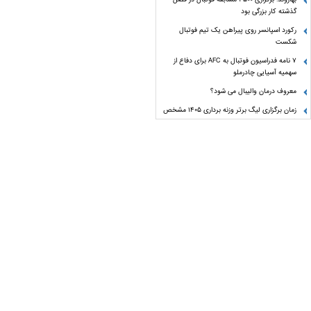
گذشته کار بزرگی بود
رکورد اسپانسر روی پیراهن یک تیم فوتبال
شکست
۷ نامه فدراسیون فوتبال به AFC برای دفاع از
سهمیه آسیایی چادرملو
معروف درمان والیبال می شود؟
زمان برگزاری لیگ برتر وزنه برداری ۱۴۰۵ مشخص
شد
یک مدال برای امیدواری کافی نیست
فدراسیون دست‌ و دل باز!
از هر دست بدی از همان دست پس میگیری!
تو باختی «رییس»!
رادیو اکتیو
آسانی اجازه بازی برای استقلال دارد؟
یک فینالیست در ۵ وزن کشتی فرنگی نوجوانان
جهان/ ۳ نماینده ایران حذف شدند
اصرار عجیب چند دلال برای انتقال یک بازیکن
ملی‌پوش به پرسپولیس!