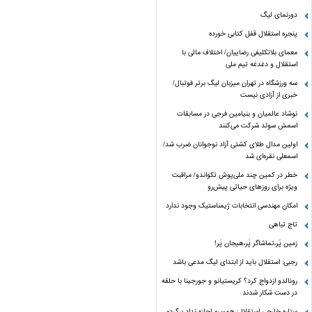
دورنمای لیگ
پنجره‌ استقلال قفل کتابی خورده
معمای بلاتکلیفی رضاییان/ اختلاف مالی با
استقلال و دغدغه تیم ملی
سه ورزشگاه در تهران میزبان لیگ برتر فوتبال/
خبری از آزادی نیست
نوشاد عالمیان و بنیامین فرجی در مسابقات
اسمش سوئد شرکت می‌کنند
اولین مدال طلای کشتی آزاد نوجوانان ضرب شد/
اسمعلی نقره‌ای شد
خطر در کمین چند ملی‌پوش تکواندو/ مراقبت
ویژه برای روزهای حیاتی پیش‌رو
امکان مهندسی انتخابات ژیمناستیک وجود ندارد
تاج تباهی
زمین پَر،تماشاگر پَر،هیجان پَر!
رجبی: استقلال باید از ابتدای لیگ مدعی باشد
رونالدو ازدواج کرد؟ کریستیانو و جورجینا با حلقه
در دست شکار شدند
ستاره خارجی استقلال: همسرم اجازه نداد برگردم