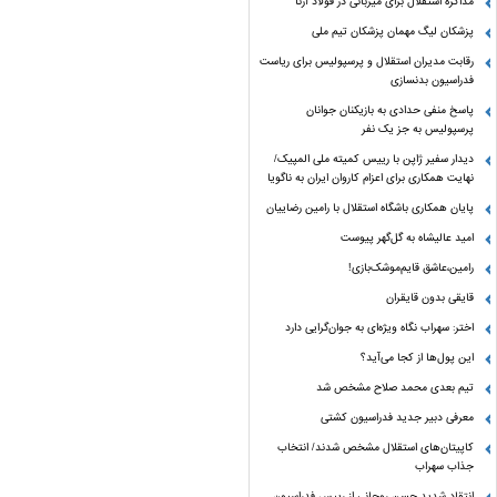
مذاکره استقلال برای میزبانی در فولاد آرنا
پزشکان لیگ مهمان پزشکان تیم ملی
رقابت مدیران استقلال و پرسپولیس برای ریاست
فدراسیون بدنسازی
پاسخ منفی حدادی به بازیکنان جوانان
پرسپولیس به جز یک نفر
دیدار سفیر ژاپن با رییس کمیته ملی المپیک/
نهایت همکاری برای اعزام کاروان ایران به ناگویا
پایان همکاری باشگاه استقلال با رامین رضاییان
امید عالیشاه به گل‌گهر پیوست
رامین،عاشق قایم‌موشک‌بازی!
قایقی بدون قایقران
اختر: سهراب نگاه ویژه‌ای به جوان‌گرایی دارد
این پول‌ها از کجا می‌آید؟
تیم بعدی محمد صلاح مشخص شد
معرفی دبیر جدید فدراسیون کشتی
کاپیتان‌های استقلال مشخص شدند/ انتخاب
جذاب سهراب
انتقاد شدید حسن روحانی از رییس فدراسیون