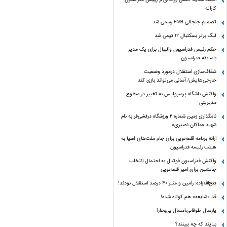
کاراته
تصمیم جنجالی FIVB رسمی شد
لیگ برتر بسکتبال ۱۲ تیمی شد
حکم رئیس فدراسیون والیبال برای یک مدیر
باسابقه فدراسیون
شفاف‌سازی استقلال درمورد وضعیت
خارجی‌هایش/ آسانی می‌تواند بازی کند
واکنش باشگاه پرسپولیس به تغییر در سطوح
مدیریتی
نامگذاری زمین شماره ۲ ورزشگاه درفشی‌فر به نام
شهید «ماکان نصیری»
ارائه برنامه‌ قلعه‌نویی برای جام ملت‌های آسیا به
هیئت رئیسه فدراسیون
واکنش فدراسیون فوتبال به احتمال انتخاب
جانشین برای امیر قلعه‌نویی
فتح‌الله‌زاده: رامین و منیر 40 درصد استقلال بودند!
قد «شایعه» هم کوتاه شده!
پارسال طوفانی،امسال بی‌بخار!
بیایند که چه ببینند؟