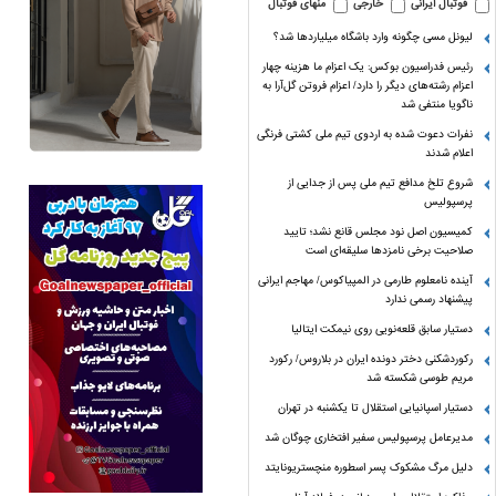
فوتبال ایرانی
خارجی
منهای فوتبال
لیونل مسی چگونه وارد باشگاه میلیاردها شد؟
رئیس فدراسیون بوکس: یک اعزام ما هزینه چهار
اعزام رشته‌های دیگر را دارد/ اعزام فروتن گل‌آرا به
ناگویا منتفی شد
نفرات دعوت شده به اردوی تیم ملی کشتی فرنگی
اعلام شدند
شروع تلخ مدافع تیم ملی پس از جدایی از
پرسپولیس
کمیسیون اصل نود مجلس قانع نشد؛ تایید
صلاحیت برخی نامزدها سلیقه‌ای است
آینده نامعلوم طارمی در المپیاکوس/ مهاجم ایرانی
پیشنهاد رسمی ندارد
دستیار سابق قلعه‌نویی روی نیمکت ایتالیا
رکوردشکنی دختر دونده ایران در بلاروس/ رکورد
مریم طوسی شکسته شد
دستیار اسپانیایی استقلال تا یکشنبه در تهران
مدیرعامل پرسپولیس سفیر افتخاری چوگان شد
دلیل مرگ مشکوک پسر اسطوره منچستریونایتد