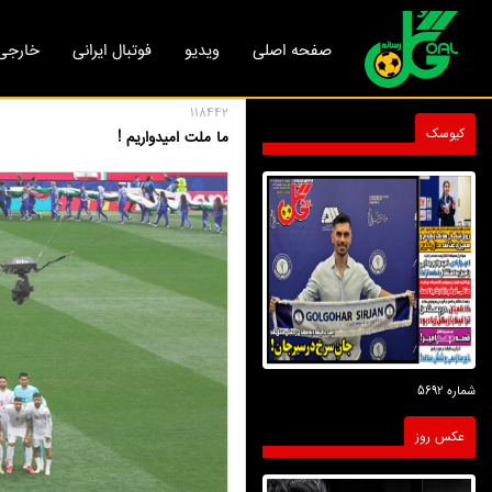
صفحه اصلی
ویدیو
فوتبال ایرانی
خارجی
118442
کیوسک
ما ملت امیدواریم !
شماره 5692
عکس روز