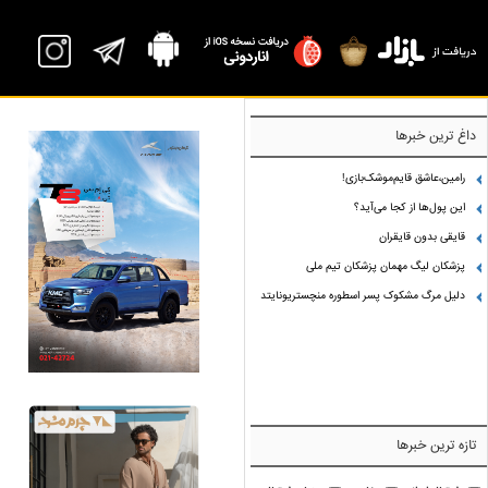
داغ ترین خبرها
رامین،عاشق قایم‌موشک‌بازی!
این پول‌ها از کجا می‌آید؟
قایقی بدون قایقران
پزشکان لیگ مهمان پزشکان تیم ملی
دلیل مرگ مشکوک پسر اسطوره منچستریونایتد
تازه ترین خبرها