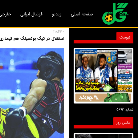
صفحه اصلی
ویدیو
فوتبال ایرانی
خارجی
118430
کیوسک
استقلال در کیگ بوکسینگ هم تیمداری 
شماره 5693
عکس روز