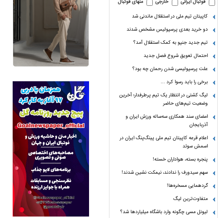
فوتبال ایرانی
خارجی
منهای فوتبال
کاپیتان تیم ملی در استقلال ماندنی شد
دو خرید بعدی پرسپولیس مشخص شدند
تیم جدید جنپو به کمک استقلال آمد؟
احتمال تعویق شروع فصل جدید
علت پرسپولیسی شدن رحمان چه بود؟
برخی را باید رسوا کرد …
لیگ کشتی در انتظار یک تیم پرطرفدار؛ آخرین
وضعیت تیم‌های حاضر
امضای سند همکاری سه‌ساله ورزش ایران و
آذربایجان
اعلام قرعه کاپیتان تیم ملی پینگ‌پنگ ایران در
اسمش سوئد
پنجره بسته، هواداران خسته!
سهم سیدورف را ندادند، نیمکت نشین شدند!
گردهمایی مسخره‌ها!
متفاوت‌ترین لیگ
لیونل مسی چگونه وارد باشگاه میلیاردها شد؟