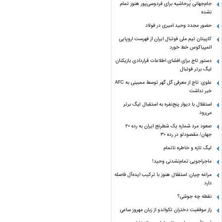
جام‌جهانی پُرحاشیه برای فردوسی‌پور هنوز تمام
نشده
حضور مجدد وحید امیری در فولاد
کاپیتان تیم ملی فوتبال ایران از فهرست اروپایی
المپیاکوس خط خورد
دستور تاج برای افشای اطلاعات قراردادی بازیکنان
لیگ برتر فوتبال
علوی: تاج از معرفی گل گهر توسط ممبینی به AFC
خبر نداشت
استقلال با دیوار پنج‌نفره به استقبال لیگ برتر
می‌رود
صعود مرد شماره یک شطرنج ایران به رده ۲۰
جهان/ مقصودلو در رده ۳۰
لیگ تازه و خاطره ناتمام
ماجراجویی تمام‌نشدنی وحید!
مراغه چیان: استقلال هنوز با ترکیب ایده‌آل فاصله
دارد
نقطه چه جوشی؟
راز موفقیت دختران تکواندو از زبان مهروز ساعی