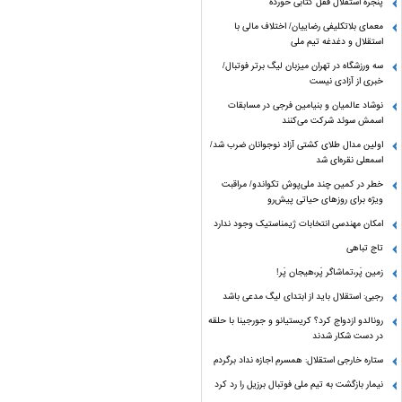
پنجره‌ استقلال قفل کتابی خورده
معمای بلاتکلیفی رضاییان/ اختلاف مالی با
استقلال و دغدغه تیم ملی
سه ورزشگاه در تهران میزبان لیگ برتر فوتبال/
خبری از آزادی نیست
نوشاد عالمیان و بنیامین فرجی در مسابقات
اسمش سوئد شرکت می‌کنند
اولین مدال طلای کشتی آزاد نوجوانان ضرب شد/
اسمعلی نقره‌ای شد
خطر در کمین چند ملی‌پوش تکواندو/ مراقبت
ویژه برای روزهای حیاتی پیش‌رو
امکان مهندسی انتخابات ژیمناستیک وجود ندارد
تاج تباهی
زمین پَر،تماشاگر پَر،هیجان پَر!
رجبی: استقلال باید از ابتدای لیگ مدعی باشد
رونالدو ازدواج کرد؟ کریستیانو و جورجینا با حلقه
در دست شکار شدند
ستاره خارجی استقلال: همسرم اجازه نداد برگردم
نیمار بازگشت به تیم ملی فوتبال برزیل را رد کرد