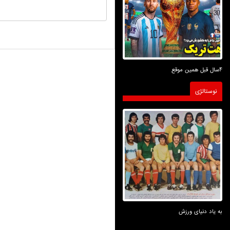
4سال قبل همین موقع
نوستالژی
به یاد دنیای ورزش