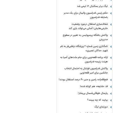
لیگ برتر بسکتبال ۱۲ تیمی شد
حکم رئیس فدراسیون والیبال برای یک مدیر
باسابقه فدراسیون
شفاف‌سازی استقلال درمورد وضعیت
خارجی‌هایش/ آسانی می‌تواند بازی کند
واکنش باشگاه پرسپولیس به تغییر در سطوح
مدیریتی
نامگذاری زمین شماره ۲ ورزشگاه درفشی‌فر به نام
شهید «ماکان نصیری»
ارائه برنامه‌ قلعه‌نویی برای جام ملت‌های آسیا به
هیئت رئیسه فدراسیون
واکنش فدراسیون فوتبال به احتمال انتخاب
جانشین برای امیر قلعه‌نویی
فتح‌الله‌زاده: رامین و منیر 40 درصد استقلال بودند!
قد «شایعه» هم کوتاه شده!
پارسال طوفانی،امسال بی‌بخار!
بیایند که چه ببینند؟
دورنمای لیگ