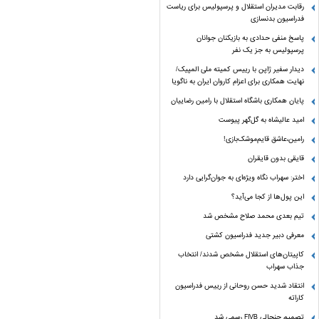
رقابت مدیران استقلال و پرسپولیس برای ریاست
فدراسیون بدنسازی
پاسخ منفی حدادی به بازیکنان جوانان
پرسپولیس به جز یک نفر
دیدار سفیر ژاپن با رییس کمیته ملی المپیک/
نهایت همکاری برای اعزام کاروان ایران به ناگویا
پایان همکاری باشگاه استقلال با رامین رضاییان
امید عالیشاه به گل‌گهر پیوست
رامین،عاشق قایم‌موشک‌بازی!
قایقی بدون قایقران
اختر: سهراب نگاه ویژه‌ای به جوان‌گرایی دارد
این پول‌ها از کجا می‌آید؟
تیم بعدی محمد صلاح مشخص شد
معرفی دبیر جدید فدراسیون کشتی
کاپیتان‌های استقلال مشخص شدند/ انتخاب
جذاب سهراب
انتقاد شدید حسن روحانی از رییس فدراسیون
کاراته
تصمیم جنجالی FIVB رسمی شد