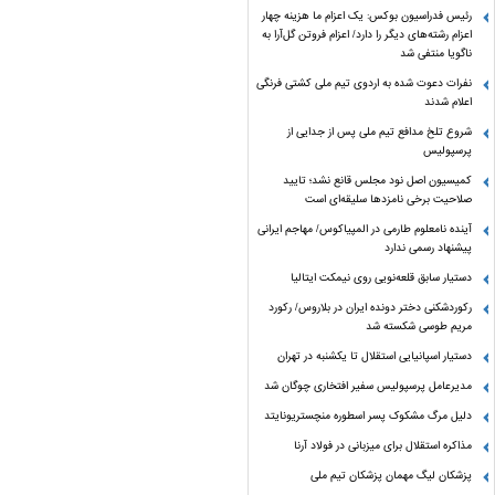
رئیس فدراسیون بوکس: یک اعزام ما هزینه چهار
اعزام رشته‌های دیگر را دارد/ اعزام فروتن گل‌آرا به
ناگویا منتفی شد
نفرات دعوت شده به اردوی تیم ملی کشتی فرنگی
اعلام شدند
شروع تلخ مدافع تیم ملی پس از جدایی از
پرسپولیس
کمیسیون اصل نود مجلس قانع نشد؛ تایید
صلاحیت برخی نامزدها سلیقه‌ای است
آینده نامعلوم طارمی در المپیاکوس/ مهاجم ایرانی
پیشنهاد رسمی ندارد
دستیار سابق قلعه‌نویی روی نیمکت ایتالیا
رکوردشکنی دختر دونده ایران در بلاروس/ رکورد
مریم طوسی شکسته شد
دستیار اسپانیایی استقلال تا یکشنبه در تهران
مدیرعامل پرسپولیس سفیر افتخاری چوگان شد
دلیل مرگ مشکوک پسر اسطوره منچستریونایتد
مذاکره استقلال برای میزبانی در فولاد آرنا
پزشکان لیگ مهمان پزشکان تیم ملی