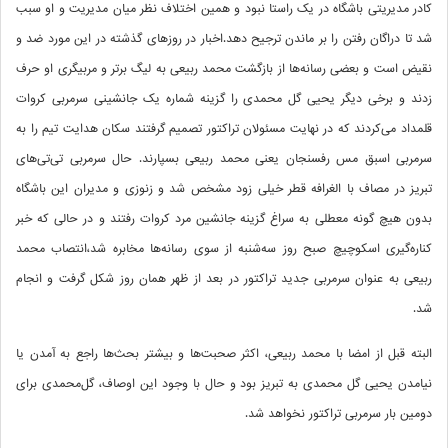
کادر مدیریتی باشگاه در یک راستا نبود و همین اختلاف نظر میان مدیریت و او سبب
شد تا دراگان رفتن را بر ماندن ترجیح دهد.اخبار در روزهای گذشته در این مورد ضد و
نقیض است و بعضی رسانه‌ها از بازگشت محمد ربیعی به لیگ برتر و مربیگری او حرف
زدند و برخی دیگر یحیی گل محمدی را گزینه شماره یک جانشینی سرمربی کروات
قلمداد می‌کردند که در نهایت مسئولان تراکتور تصمیم گرفتند سکان هدایت تیم را به
سرمربی اسبق مس رفسنجان یعنی محمد ربیعی بسپارند. حال سرمربی تی‌تی‌های
تبریز در مصاف با الغرافه قطر خیلی زود مشخص شد و زنوزی و مدیران این باشگاه
بدون هیچ گونه معطلی به سراغ گزینه جانشین مرد کروات رفتند و در حالی که خبر
کناره‌گیری اسکوچیچ صبح روز سه‌شنبه از سوی رسانه‌ها مخابره شد،انتصاب محمد
ربیعی به عنوان سرمربی جدید تراکتور در بعد از ظهر همان روز شکل گرفت و انجام
شد.
البته قبل از امضا با محمد ربیعی، اکثر صحبت‌ها و بیشتر بحث‌ها راجع به آمدن یا
نیامدن یحیی گل محمدی به تبریز بود و حال با وجود این اوصاف، گل‌محمدی برای
دومین بار سرمربی تراکتور نخواهد شد.