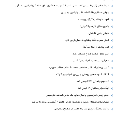
دیدار سفیر ژاپن با رییس کمیته ملی المپیک/ نهایت همکاری برای اعزام کاروان ایران به ناگویا
پایان همکاری باشگاه استقلال با رامین رضاییان
امید عالیشاه به گل‌گهر پیوست
رامین،عاشق قایم‌موشک‌بازی!
قایقی بدون قایقران
اختر: سهراب نگاه ویژه‌ای به جوان‌گرایی دارد
این پول‌ها از کجا می‌آید؟
تیم بعدی محمد صلاح مشخص شد
معرفی دبیر جدید فدراسیون کشتی
کاپیتان‌های استقلال مشخص شدند/ انتخاب جذاب سهراب
انتقاد شدید حسن روحانی از رییس فدراسیون کاراته
تصمیم جنجالی FIVB رسمی شد
لیگ برتر بسکتبال ۱۲ تیمی شد
حکم رئیس فدراسیون والیبال برای یک مدیر باسابقه فدراسیون
شفاف‌سازی استقلال درمورد وضعیت خارجی‌هایش/ آسانی می‌تواند بازی کند
واکنش باشگاه پرسپولیس به تغییر در سطوح مدیریتی