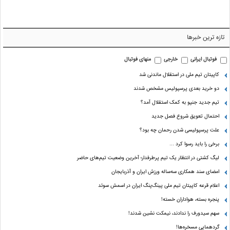
تازه ترین خبرها
فوتبال ایرانی
خارجی
منهای فوتبال
کاپیتان تیم ملی در استقلال ماندنی شد
دو خرید بعدی پرسپولیس مشخص شدند
تیم جدید جنپو به کمک استقلال آمد؟
احتمال تعویق شروع فصل جدید
علت پرسپولیسی شدن رحمان چه بود؟
برخی را باید رسوا کرد …
لیگ کشتی در انتظار یک تیم پرطرفدار؛ آخرین وضعیت تیم‌های حاضر
امضای سند همکاری سه‌ساله ورزش ایران و آذربایجان
اعلام قرعه کاپیتان تیم ملی پینگ‌پنگ ایران در اسمش سوئد
پنجره بسته، هواداران خسته!
سهم سیدورف را ندادند، نیمکت نشین شدند!
گردهمایی مسخره‌ها!