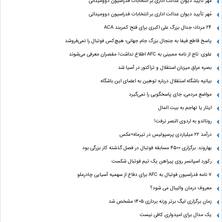
مُهر تأیید دیوان عدالت اداری بر انتخابات فدراسیون دوومیدانی
مُهر تأیید دیوان عدالت اداری بر انتخابات فدراسیون دوومیدانی
24 مرداد؛ جدال بزرگ علی‌ اکبری برای فتح کمربند ACA
پاسخ قاطع فیفا به جنجال بزرگ جام جهانی؛ هیچ‌کس فوتبال را نمی‌فروشد
علوی: تاج از نامه ممبینی به AFC اطلاع نداشت/ مقصران معرفی می‌شوند
بصره عراق میزبان استقلال و تراکتور در آسیا شد
بیانیه باشگاه استقلال درباره توهین به اعضای این باشگاه
مواضع مردمی، جای پاسخگویی را نمی‌گیرد
ایثار یا تهاجم به بیت المال
رونالدو به اردوی النصر نرفت!
درآمد ۲۲ میلیاردی پرسپولیس در تیرماه+عکس
بهاروند: برگزاری ۴۵۰۰ مسابقه فوتبال در فصل گذشته کار بزرگی بود
رکورد اسپانسر روی پیراهن یک تیم فوتبال شکست
۷ نامه فدراسیون فوتبال به AFC برای دفاع از سهمیه آسیایی چادرملو
معروف درمان والیبال می شود؟
زمان برگزاری لیگ برتر وزنه برداری ۱۴۰۵ مشخص شد
یک مدال برای امیدواری کافی نیست