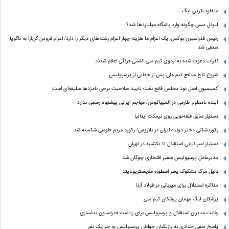
متفاوت‌ترین لیگ
لیونل مسی چگونه وارد باشگاه میلیاردها شد؟
رئیس فدراسیون بوکس: یک اعزام ما هزینه چهار اعزام رشته‌های دیگر را دارد/ اعزام فروتن گل‌آرا به ناگویا
منتفی شد
نفرات دعوت شده به اردوی تیم ملی کشتی فرنگی اعلام شدند
شروع تلخ مدافع تیم ملی پس از جدایی از پرسپولیس
کمیسیون اصل نود مجلس قانع نشد؛ تایید صلاحیت برخی نامزدها سلیقه‌ای است
آینده نامعلوم طارمی در المپیاکوس/ مهاجم ایرانی پیشنهاد رسمی ندارد
دستیار سابق قلعه‌نویی روی نیمکت ایتالیا
رکوردشکنی دختر دونده ایران در بلاروس/ رکورد مریم طوسی شکسته شد
دستیار اسپانیایی استقلال تا یکشنبه در تهران
مدیرعامل پرسپولیس سفیر افتخاری چوگان شد
دلیل مرگ مشکوک پسر اسطوره منچستریونایتد
مذاکره استقلال برای میزبانی در فولاد آرنا
پزشکان لیگ مهمان پزشکان تیم ملی
رقابت مدیران استقلال و پرسپولیس برای ریاست فدراسیون بدنسازی
پاسخ منفی حدادی به بازیکنان جوانان پرسپولیس به جز یک نفر