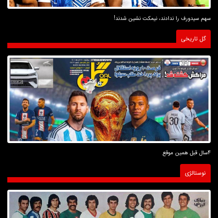
سهم سیدورف را ندادند، نیمکت نشین شدند!
گل تاریخی
4سال قبل همین موقع
نوستالژی