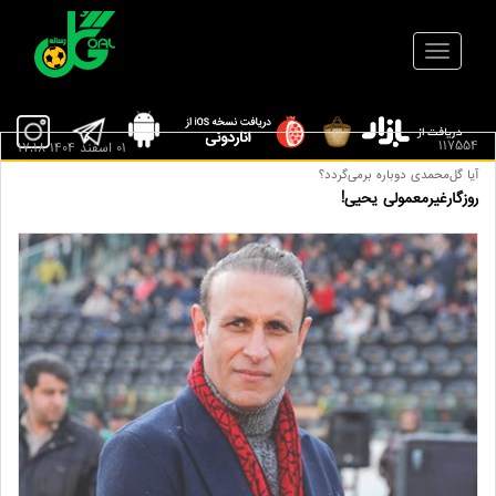
117554
01 اسفند 1404 17:18
آیا گل‌محمدی دوباره برمی‌گردد؟
روزگارغیرمعمولی یحیی!