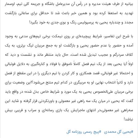
بیانیه از طرف هیئت مدیره و در رأس آن مدیرعامل باشگاه و جریمه کلی تیم، اوسمار
تهدید به استعفا کرده بود و همین خبر باعث شد تا حداقل برای ساعاتی بازگشت
مجدد و چندباره یحیی به پرسپولیس رنگ و بوی جدی به خود بگیرد!
با شرح این تفاسیر، شرایط پیچیده‌ای بر روی نیمکت برخی تیم‌های مدعی به وجود
آمده و حضور یا عدم حضور یحیی و بازگشت او به جمع مربیان لیگ برتری، به یک
کلاف سردرگم و عجیب تبدیل شده است. حال باید منتظر ماند و نشست و دید که
اولاً آیا یحیی بعد از یک نیم فصل کاملاً ناموفق با فولاد و کناره‌گیری به دلایل فوتبالی
و احتمالا غیر فوتبالی، قصد همکاری و کار کردن با تیم دیگری را در این مقطع از فصل
دارد و ثانیاً انتخاب نهایی او به مربیگری در کدام تیم منتج می‌شود؟این وضعیت برای
برخی مربیان علی‌الخصوص یحیی به یک مورد و شرایط خاص بدل شده؛ در واقع باید
گفت که یحیی در میان یک سه راهی غیر معمولی و باورنکردنی قرار گرفته و شاید این
سه‌راهی غیر معمولی،در انتهای ماجرایش یک بازی رسانه‌ای و سراب و فریبی بیش
نباشد!
#یحیی گل محمدی
#پیج رسمی روزنامه گل