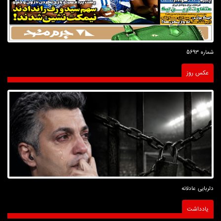
شماره 5693
عکس روز
دلربایی عادلانه
یادداشت