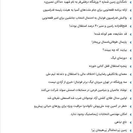
نامگذاری زمین شماره ۲ ورزشگاه درفشی‌فر به نام شهید «ماکان نصیری»
ارائه برنامه‌ قلعه‌نویی برای جام ملت‌های آسیا به هیئت رئیسه فدراسیون
واکنش فدراسیون فوتبال به احتمال انتخاب جانشین برای امیر قلعه‌نویی
فتح‌الله‌زاده: رامین و منیر 40 درصد استقلال بودند!
قد «شایعه» هم کوتاه شده!
پارسال طوفانی،امسال بی‌بخار!
بیایند که چه ببینند؟
دورنمای لیگ
پنجره‌ استقلال قفل کتابی خورده
معمای بلاتکلیفی رضاییان/ اختلاف مالی با استقلال و دغدغه تیم ملی
سه ورزشگاه در تهران میزبان لیگ برتر فوتبال/ خبری از آزادی نیست
نوشاد عالمیان و بنیامین فرجی در مسابقات اسمش سوئد شرکت می‌کنند
اولین مدال طلای کشتی آزاد نوجوانان ضرب شد/اسمعلی نقره‌ای شد
خطر در کمین چند ملی‌پوش تکواندو/ مراقبت ویژه برای روزهای حیاتی پیش‌رو
امکان مهندسی انتخابات ژیمناستیک وجود ندارد
تاج تباهی
زمین پَر،تماشاگر پَر،هیجان پَر!