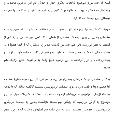
البته که چند روزی می‌شود شایعات دیگری حول و حوش نام این سرمربی محبوب و
پرافتخار به گوش می‌رسد و علاوه بر تراکتور، باید تیم سابقش و استقلال را هم به
تیم‌های این لیست اضافه کرد.
هرچند که شایعه برکناری ساپینتو در صورت عدم موفقیت در بازی با الحسین اردن و
نشستن یحیی بر روی نیمکت استقلال از همان ابتدا کمی غیر منطقی و به دور از
انتظار به نظر می‌رسید ولی طی چند روز گذشته مدیران استقلال که از قضا همواره در
فضای مجازی به شدت فعال هستند، حمایت و پشتیبانی کامل و جامع خود را از مربی
پرتغالی اعلام و ابراز کرده‌اند تا این فرضیه هيچ وقت به واقعیت حتی نزدیک هم
نشود.
بعد از استقلال نوبت حواشی پرسپولیس بود و سوالاتی در این مقوله مطرح شد که
آیا یحیی دوباره قصد دارد بر روی نیمکت پرسپولیس بنشیند؟ناگفته نماند که با توجه
به جنجال‌های روز‌افزون سرخ‌پوشان از جهات موضوعات مختلف، شایعاتی مبنی بر این
موضوع به گوش می‌رسید که بزرگان تیم مسئله بازگشت یحیی به نیمکت مربیگری
پرسپولیس را خواستار هستند! باید به این نکته هم اشاره‌ای داشت که در پی اعلام