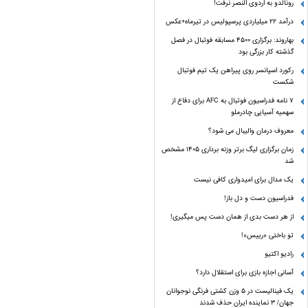
رونالدو به اردوی النصر نرفت!
درآمد ۲۲ میلیاردی پرسپولیس در تیرماه+عکس
بهاروند: برگزاری ۴۵۰۰ مسابقه فوتبال در فصل
گذشته کار بزرگی بود
رکورد اسپانسر روی پیراهن یک تیم فوتبال
شکست
۷ نامه فدراسیون فوتبال به AFC برای دفاع از
سهمیه آسیایی چادرملو
معروف درمان والیبال می شود؟
زمان برگزاری لیگ برتر وزنه برداری ۱۴۰۵ مشخص
شد
یک مدال برای امیدواری کافی نیست
فدراسیون دست‌ و دل باز!
از هر دست بدی از همان دست پس میگیری!
تو باختی «رییس»!
رادیو اکتیو
آسانی اجازه بازی برای استقلال دارد؟
یک فینالیست در ۵ وزن کشتی فرنگی نوجوانان
جهان/ ۳ نماینده ایران حذف شدند