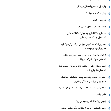
پارسال طوفانی،امسال بی‌بخار!
بیایند که چه ببینند؟
دورنمای لیگ
پنجره‌ استقلال قفل کتابی خورده
معمای بلاتکلیفی رضاییان/ اختلاف مالی با
استقلال و دغدغه تیم ملی
سه ورزشگاه در تهران میزبان لیگ برتر فوتبال/
خبری از آزادی نیست
نوشاد عالمیان و بنیامین فرجی در مسابقات
اسمش سوئد شرکت می‌کنند
اولین مدال طلای کشتی آزاد نوجوانان ضرب شد/
اسمعلی نقره‌ای شد
خطر در کمین چند ملی‌پوش تکواندو/ مراقبت
ویژه برای روزهای حیاتی پیش‌رو
امکان مهندسی انتخابات ژیمناستیک وجود ندارد
تاج تباهی
زمین پَر،تماشاگر پَر،هیجان پَر!
رجبی: استقلال باید از ابتدای لیگ مدعی باشد