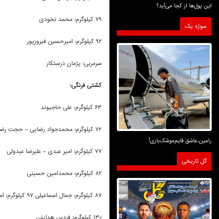
این پول‌ها از کجا می‌آید؟
۷۹ کیلوگرم: محمد نخودی
سوژه یک
۹۲ کیلوگرم: امیرحسین فیروزپور
سرمربی: پژمان درستکار
کشتی فرنگی:
۶۳ کیلوگرم: علی حاجیوند
۷۲ کیلوگرم: محمدجواد رضایی – حجت رضایی
رامین،عاشق قایم‌موشک‌بازی!
۷۷ کیلوگرم: امیر عبدی – علیرضا عبدولی
گل تاریخی
۸۲ کیلوگرم: محمدامین حسینی
۸۷ کیلوگرم: جمال اسماعیلی ۹۷ کیلوگرم: امیررضا مرادیان
۱۳۰ کیلوگرم: فردین هدایتی