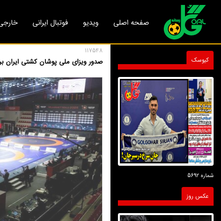
صفحه اصلی
ویدیو
فوتبال ایرانی
خارجی
117548
کیوسک
صدور ویزای ملی پوشان کشتی ایران برا
شماره 5692
عکس روز