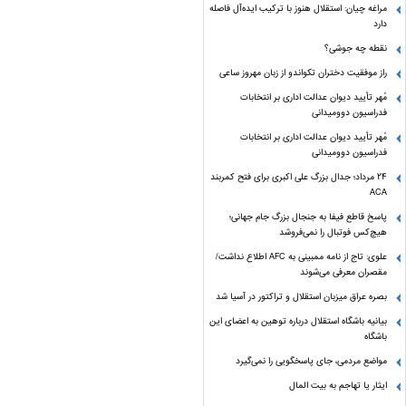
مراغه چیان: استقلال هنوز با ترکیب ایده‌آل فاصله
دارد
نقطه چه جوشی؟
راز موفقیت دختران تکواندو از زبان مهروز ساعی
مُهر تأیید دیوان عدالت اداری بر انتخابات
فدراسیون دوومیدانی
مُهر تأیید دیوان عدالت اداری بر انتخابات
فدراسیون دوومیدانی
24 مرداد؛ جدال بزرگ علی‌ اکبری برای فتح کمربند
ACA
پاسخ قاطع فیفا به جنجال بزرگ جام جهانی؛
هیچ‌کس فوتبال را نمی‌فروشد
علوی: تاج از نامه ممبینی به AFC اطلاع نداشت/
مقصران معرفی می‌شوند
بصره عراق میزبان استقلال و تراکتور در آسیا شد
بیانیه باشگاه استقلال درباره توهین به اعضای این
باشگاه
مواضع مردمی، جای پاسخگویی را نمی‌گیرد
ایثار یا تهاجم به بیت المال