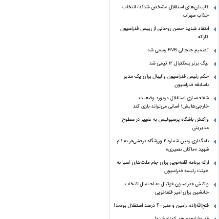
کاپیتان‌های استقلال مشخص شدند/ انتخاب
جذاب سهراب
انتقاد شدید حسن روحانی از رییس فدراسیون
کاراته
تصمیم جنجالی FIVB رسمی شد
لیگ برتر بسکتبال ۱۲ تیمی شد
حکم رئیس فدراسیون والیبال برای یک مدیر
باسابقه فدراسیون
شفاف‌سازی استقلال درمورد وضعیت
خارجی‌هایش/ آسانی می‌تواند بازی کند
واکنش باشگاه پرسپولیس به تغییر در سطوح
مدیریتی
نامگذاری زمین شماره ۲ ورزشگاه درفشی‌فر به نام
شهید «ماکان نصیری»
ارائه برنامه‌ قلعه‌نویی برای جام ملت‌های آسیا به
هیئت رئیسه فدراسیون
واکنش فدراسیون فوتبال به احتمال انتخاب
جانشین برای امیر قلعه‌نویی
فتح‌الله‌زاده: رامین و منیر 40 درصد استقلال بودند!
قد «شایعه» هم کوتاه شده!