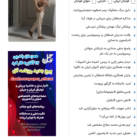
فوتبال ایرانی
خارجی
منهای فوتبال
دلیل مرگ مشکوک پسر اسطوره منچستریونایتد
مذاکره استقلال برای میزبانی در فولاد آرنا
پزشکان لیگ مهمان پزشکان تیم ملی
رقابت مدیران استقلال و پرسپولیس برای ریاست
فدراسیون بدنسازی
پاسخ منفی حدادی به بازیکنان جوانان
پرسپولیس به جز یک نفر
دیدار سفیر ژاپن با رییس کمیته ملی المپیک/
نهایت همکاری برای اعزام کاروان ایران به ناگویا
پایان همکاری باشگاه استقلال با رامین رضاییان
امید عالیشاه به گل‌گهر پیوست
رامین،عاشق قایم‌موشک‌بازی!
قایقی بدون قایقران
اختر: سهراب نگاه ویژه‌ای به جوان‌گرایی دارد
این پول‌ها از کجا می‌آید؟
تیم بعدی محمد صلاح مشخص شد
معرفی دبیر جدید فدراسیون کشتی