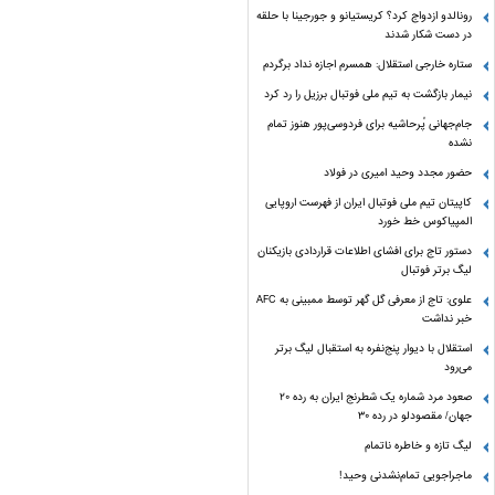
رونالدو ازدواج کرد؟ کریستیانو و جورجینا با حلقه
در دست شکار شدند
ستاره خارجی استقلال: همسرم اجازه نداد برگردم
نیمار بازگشت به تیم ملی فوتبال برزیل را رد کرد
جام‌جهانی پُرحاشیه برای فردوسی‌پور هنوز تمام
نشده
حضور مجدد وحید امیری در فولاد
کاپیتان تیم ملی فوتبال ایران از فهرست اروپایی
المپیاکوس خط خورد
دستور تاج برای افشای اطلاعات قراردادی بازیکنان
لیگ برتر فوتبال
علوی: تاج از معرفی گل گهر توسط ممبینی به AFC
خبر نداشت
استقلال با دیوار پنج‌نفره به استقبال لیگ برتر
می‌رود
صعود مرد شماره یک شطرنج ایران به رده ۲۰
جهان/ مقصودلو در رده ۳۰
لیگ تازه و خاطره ناتمام
ماجراجویی تمام‌نشدنی وحید!