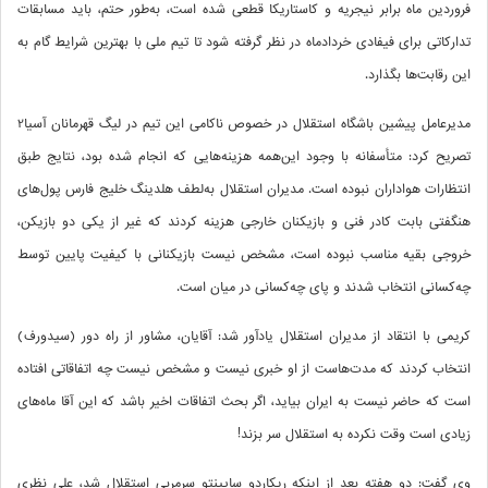
فروردین ماه برابر نیجریه و کاستاریکا قطعی شده است، به‌طور حتم، باید مسابقات
تدارکاتی برای فیفادی خردادماه در نظر گرفته شود تا تیم ملی با بهترین شرایط گام به
این رقابت‌ها بگذارد.
مدیرعامل پیشین باشگاه استقلال در خصوص ناکامی این تیم در لیگ قهرمانان آسیا2
تصریح کرد: متأسفانه با وجود این‌همه هزینه‌هایی که انجام شده بود، نتایج طبق
انتظارات هواداران نبوده است. مدیران استقلال به‌لطف هلدینگ خلیج فارس پول‌های
هنگفتی بابت کادر فنی و بازیکنان خارجی هزینه کردند که غیر از یکی دو بازیکن،
خروجی‌ بقیه مناسب نبوده است، مشخص نیست بازیکنانی با کیفیت پایین توسط
چه‌کسانی انتخاب شدند و پای چه‌کسانی در میان است.
کریمی با انتقاد از مدیران استقلال یادآور شد: آقایان، مشاور از راه دور (سیدورف)
انتخاب کردند که مدت‌هاست از او خبری نیست و مشخص نیست چه اتفاقاتی افتاده
است که حاضر نیست به ایران بیاید، اگر بحث اتفاقات اخیر باشد که این آقا ماه‌های
زیادی است وقت نکرده به استقلال سر بزند!
وی گفت: دو هفته بعد از اینکه ریکاردو ساپینتو سرمربی استقلال شد، علی نظری