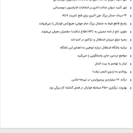
مُهر تأیید دیوان عدالت اداری بر انتخابات فدراسیون دوومیدانی
24 مرداد؛ جدال بزرگ علی‌ اکبری برای فتح کمربند ACA
پاسخ قاطع فیفا به جنجال بزرگ جام جهانی؛ هیچ‌کس فوتبال را نمی‌فروشد
علوی: تاج از نامه ممبینی به AFC اطلاع نداشت/ مقصران معرفی می‌شوند
بصره عراق میزبان استقلال و تراکتور در آسیا شد
بیانیه باشگاه استقلال درباره توهین به اعضای این باشگاه
مواضع مردمی، جای پاسخگویی را نمی‌گیرد
ایثار یا تهاجم به بیت المال
رونالدو به اردوی النصر نرفت!
درآمد ۲۲ میلیاردی پرسپولیس در تیرماه+عکس
بهاروند: برگزاری ۴۵۰۰ مسابقه فوتبال در فصل گذشته کار بزرگی بود