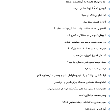
حذف نوشاد عالمیان از گرنداسمش سوئد
گروسی: اصلاً شرایط مطلوبی نیست
استقلال؛ بی‌خانه در آسیا!
آزادی؛ کمدی سیاه سال
قلعه‌نویی منتقد نداشت یا منتقدانش نیمکت ندارند؟
کاپیتان تیم ملی در استقلال ماندنی شد
دو خرید بعدی پرسپولیس مشخص شدند
تیم جدید جنپو به کمک استقلال آمد؟
احتمال تعویق شروع فصل جدید
علت پرسپولیسی شدن رحمان چه بود؟
برخی را باید رسوا کرد …
لیگ کشتی در انتظار یک تیم پرطرفدار؛ آخرین وضعیت تیم‌های حاضر
امضای سند همکاری سه‌ساله ورزش ایران و آذربایجان
اعلام قرعه کاپیتان تیم ملی پینگ‌پنگ ایران در اسمش سوئد
پنجره بسته، هواداران خسته!
سهم سیدورف را ندادند، نیمکت نشین شدند!
گردهمایی مسخره‌ها!