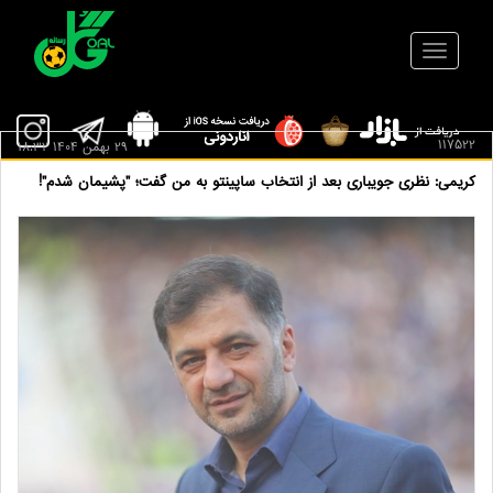
117522
29 بهمن 1404 18:32
کریمی: نظری جویباری بعد از انتخاب ساپینتو به من گفت؛ "پشیمان شدم"!