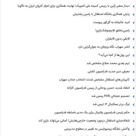
دیدار سفیر ژاپن با رییس کمیته ملی المپیک/ نهایت همکاری برای اعزام کاروان ایران به ناگویا
پایان همکاری باشگاه استقلال با رامین رضاییان
امید عالیشاه به گل‌گهر پیوست
رامین،عاشق قایم‌موشک‌بازی!
قایقی بدون قایقران
اختر: سهراب نگاه ویژه‌ای به جوان‌گرایی دارد
این پول‌ها از کجا می‌آید؟
تیم بعدی محمد صلاح مشخص شد
معرفی دبیر جدید فدراسیون کشتی
کاپیتان‌های استقلال مشخص شدند/ انتخاب جذاب سهراب
انتقاد شدید حسن روحانی از رییس فدراسیون کاراته
تصمیم جنجالی FIVB رسمی شد
لیگ برتر بسکتبال ۱۲ تیمی شد
حکم رئیس فدراسیون والیبال برای یک مدیر باسابقه فدراسیون
شفاف‌سازی استقلال درمورد وضعیت خارجی‌هایش/ آسانی می‌تواند بازی کند
واکنش باشگاه پرسپولیس به تغییر در سطوح مدیریتی