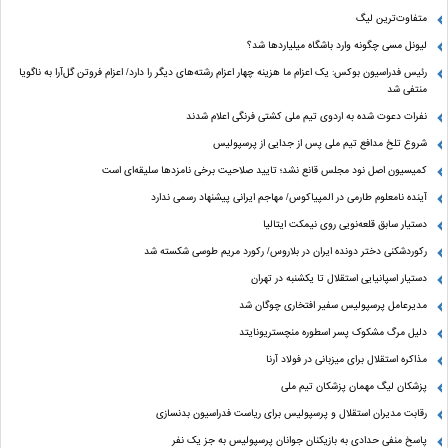
متفاوت‌ترین لیگ
لیونل مسی چگونه وارد باشگاه میلیاردها شد؟
رئیس فدراسیون بوکس: یک اعزام ما هزینه چهار اعزام رشته‌های دیگر را دارد/ اعزام فروتن گل‌آرا به ناگویا
منتفی شد
نفرات دعوت شده به اردوی تیم ملی کشتی فرنگی اعلام شدند
شروع تلخ مدافع تیم ملی پس از جدایی از پرسپولیس
کمیسیون اصل نود مجلس قانع نشد؛ تایید صلاحیت برخی نامزدها سلیقه‌ای است
آینده نامعلوم طارمی در المپیاکوس/ مهاجم ایرانی پیشنهاد رسمی ندارد
دستیار سابق قلعه‌نویی روی نیمکت ایتالیا
رکوردشکنی دختر دونده ایران در بلاروس/ رکورد مریم طوسی شکسته شد
دستیار اسپانیایی استقلال تا یکشنبه در تهران
مدیرعامل پرسپولیس سفیر افتخاری چوگان شد
دلیل مرگ مشکوک پسر اسطوره منچستریونایتد
مذاکره استقلال برای میزبانی در فولاد آرنا
پزشکان لیگ مهمان پزشکان تیم ملی
رقابت مدیران استقلال و پرسپولیس برای ریاست فدراسیون بدنسازی
پاسخ منفی حدادی به بازیکنان جوانان پرسپولیس به جز یک نفر