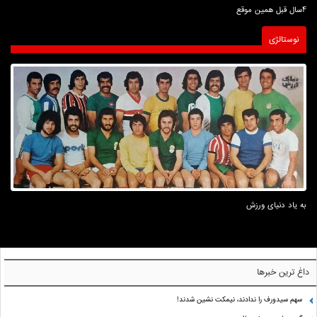
4سال قبل همین موقع
نوستالژی
به یاد دنیای ورزش
داغ ترین خبرها
سهم سیدورف را ندادند، نیمکت نشین شدند!