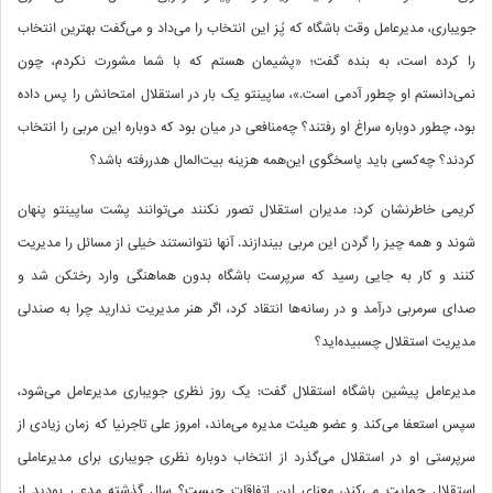
جویباری، مدیرعامل وقت باشگاه که پُز این انتخاب را می‌داد و می‌گفت بهترین انتخاب
را کرده است، به بنده گفت؛ «پشیمان هستم که با شما مشورت نکردم، چون
نمی‌دانستم او چطور آدمی است.»، ساپینتو یک بار در استقلال امتحانش را پس داده
بود، چطور دوباره سراغ او رفتند؟ چه‌منافعی در میان بود که دوباره این مربی را انتخاب
کردند؟ چه‌کسی باید پاسخگوی این‌همه هزینه بیت‌المال هدررفته باشد؟
کریمی خاطرنشان کرد: مدیران استقلال تصور نکنند می‌توانند پشت ساپینتو پنهان
شوند و همه چیز را گردن این مربی بیندازند. آنها نتوانستند خیلی از مسائل را مدیریت
کنند و کار به جایی رسید که سرپرست باشگاه بدون هماهنگی وارد رختکن شد و
صدای سرمربی درآمد و در رسانه‌ها انتقاد کرد، اگر هنر مدیریت ندارید چرا به صندلی
مدیریت استقلال چسبیده‌اید؟
مدیرعامل پیشین باشگاه استقلال گفت: یک روز نظری جویباری مدیرعامل می‌شود،
سپس استعفا می‌کند و عضو هیئت مدیره می‌ماند، امروز علی تاجرنیا که زمان زیادی از
سرپرستی او در استقلال می‌گذرد از انتخاب دوباره نظری جویباری برای مدیرعاملی
استقلال حمایت می‌کند، معنای این اتفاقات چیست؟ سال گذشته مدعی بودید از