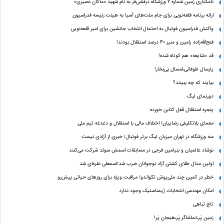
نامگذاری زمین شماره ۲ ورزشگاه درفشی‌فر به نام شهید «ماکان نصیری»
ارائه برنامه‌ قلعه‌نویی برای جام ملت‌های آسیا به هیئت رئیسه فدراسیون
واکنش فدراسیون فوتبال به احتمال انتخاب جانشین برای امیر قلعه‌نویی
فتح‌الله‌زاده: رامین و منیر 40 درصد استقلال بودند!
قد «شایعه» هم کوتاه شده!
پارسال طوفانی،امسال بی‌بخار!
بیایند که چه ببینند؟
دورنمای لیگ
پنجره‌ استقلال قفل کتابی خورده
معمای بلاتکلیفی رضاییان/ اختلاف مالی با استقلال و دغدغه تیم ملی
سه ورزشگاه در تهران میزبان لیگ برتر فوتبال/ خبری از آزادی نیست
نوشاد عالمیان و بنیامین فرجی در مسابقات اسمش سوئد شرکت می‌کنند
اولین مدال طلای کشتی آزاد نوجوانان ضرب شد/اسمعلی نقره‌ای شد
خطر در کمین چند ملی‌پوش تکواندو/ مراقبت ویژه برای روزهای حیاتی پیش‌رو
امکان مهندسی انتخابات ژیمناستیک وجود ندارد
تاج تباهی
زمین پَر،تماشاگر پَر،هیجان پَر!