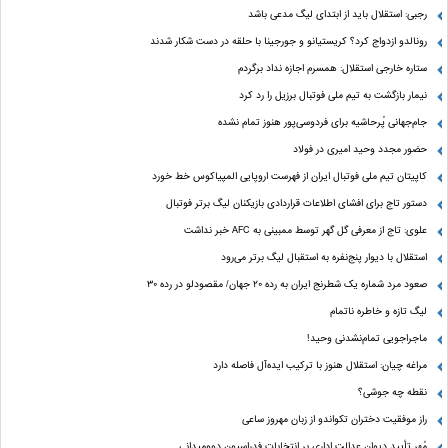
رجبی: استقلال باید از ابتدای لیگ مدعی باشد
رونالدو ازدواج کرد؟ کریستیانو و جورجینا با حلقه در دست شکار شدند
ستاره خارجی استقلال: همسرم اجازه نداد برگردم
نیمار بازگشت به تیم ملی فوتبال برزیل را رد کرد
جام‌جهانی پُرحاشیه برای فردوسی‌پور هنوز تمام نشده
حضور مجدد وحید امیری در فولاد
کاپیتان تیم ملی فوتبال ایران از فهرست اروپایی المپیاکوس خط خورد
دستور تاج برای افشای اطلاعات قراردادی بازیکنان لیگ برتر فوتبال
علوی: تاج از معرفی گل گهر توسط ممبینی به AFC خبر نداشت
استقلال با دیوار پنج‌نفره به استقبال لیگ برتر می‌رود
صعود مرد شماره یک شطرنج ایران به رده ۲۰ جهان/ مقصودلو در رده ۳۰
لیگ تازه و خاطره ناتمام
ماجراجویی تمام‌نشدنی وحید!
مراغه چیان: استقلال هنوز با ترکیب ایده‌آل فاصله دارد
نقطه چه جوشی؟
راز موفقیت دختران تکواندو از زبان مهروز ساعی
مُهر تأیید دیوان عدالت اداری بر انتخابات فدراسیون دوومیدانی