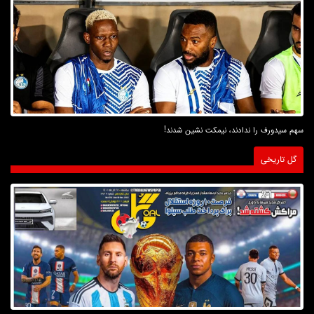
سهم سیدورف را ندادند، نیمکت نشین شدند!
گل تاریخی