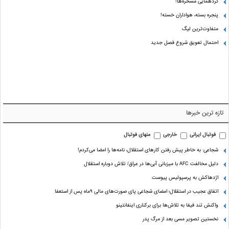
گردهمایی مسخره‌ها!
پنجره بسته، هواداران خسته!
متفاوت‌ترین لیگ
احتمال تعویق شروع فصل جدید
تازه ترین خبرها
فوتبال ایرانی
خارجی
منهای فوتبال
شجاعی: به خاطر پیش رفتن کارهای استقلال، نامه‌ها را امضا می‌کردم!
دلیل مخالفت AFC با میزبانی آبی‌ها در عراق/ تلاش دوباره استقلال
اژدهاکش به پرسپولیس پیوست
اتفاق عجیب در استقلال؛ امضای شجاعی پای صورت‌های مالی ٩ماه پس از استعفا
واکنش تند فیفا به تلاش‌ها برای برکناری اینفانتینو
نخستین تصویر مسی بعد از مرگ پدر