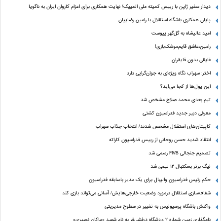
دیدار سفیر ژاپن با رییس کمیته ملی المپیک/ نهایت همکاری برای اعزام کاروان ایران به ناگویا
پایان همکاری باشگاه استقلال با رامین رضاییان
امید عالیشاه به گل‌گهر پیوست
رامین،عاشق قایم‌موشک‌بازی!
قایقی بدون قایقران
اختر: سهراب نگاه ویژه‌ای به جوان‌گرایی دارد
این پول‌ها از کجا می‌آید؟
تیم بعدی محمد صلاح مشخص شد
معرفی دبیر جدید فدراسیون کشتی
کاپیتان‌های استقلال مشخص شدند/ انتخاب جذاب سهراب
انتقاد شدید حسن روحانی از رییس فدراسیون کاراته
تصمیم جنجالی FIVB رسمی شد
لیگ برتر بسکتبال ۱۲ تیمی شد
حکم رئیس فدراسیون والیبال برای یک مدیر باسابقه فدراسیون
شفاف‌سازی استقلال درمورد وضعیت خارجی‌هایش/ آسانی می‌تواند بازی کند
واکنش باشگاه پرسپولیس به تغییر در سطوح مدیریتی
نامگذاری زمین شماره ۲ ورزشگاه درفشی‌فر به نام شهید «ماکان نصیری»