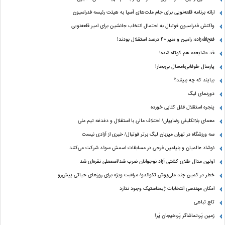
ارائه برنامه‌ قلعه‌نویی برای جام ملت‌های آسیا به هیئت رئیسه فدراسیون
واکنش فدراسیون فوتبال به احتمال انتخاب جانشین برای امیر قلعه‌نویی
فتح‌الله‌زاده: رامین و منیر 40 درصد استقلال بودند!
قد «شایعه» هم کوتاه شده!
پارسال طوفانی،امسال بی‌بخار!
بیایند که چه ببینند؟
دورنمای لیگ
پنجره‌ استقلال قفل کتابی خورده
معمای بلاتکلیفی رضاییان/ اختلاف مالی با استقلال و دغدغه تیم ملی
سه ورزشگاه در تهران میزبان لیگ برتر فوتبال/ خبری از آزادی نیست
نوشاد عالمیان و بنیامین فرجی در مسابقات اسمش سوئد شرکت می‌کنند
اولین مدال طلای کشتی آزاد نوجوانان ضرب شد/اسمعلی نقره‌ای شد
خطر در کمین چند ملی‌پوش تکواندو/ مراقبت ویژه برای روزهای حیاتی پیش‌رو
امکان مهندسی انتخابات ژیمناستیک وجود ندارد
تاج تباهی
زمین پَر،تماشاگر پَر،هیجان پَر!