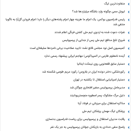
متفاوت‌ترین لیگ
لیونل مسی چگونه وارد باشگاه میلیاردها شد؟
رئیس فدراسیون بوکس: یک اعزام ما هزینه چهار اعزام رشته‌های دیگر را دارد/ اعزام فروتن گل‌آرا به ناگویا
منتفی شد
نفرات دعوت شده به اردوی تیم ملی کشتی فرنگی اعلام شدند
شروع تلخ مدافع تیم ملی پس از جدایی از پرسپولیس
کمیسیون اصل نود مجلس قانع نشد؛ تایید صلاحیت برخی نامزدها سلیقه‌ای است
آینده نامعلوم طارمی در المپیاکوس/ مهاجم ایرانی پیشنهاد رسمی ندارد
دستیار سابق قلعه‌نویی روی نیمکت ایتالیا
رکوردشکنی دختر دونده ایران در بلاروس/ رکورد مریم طوسی شکسته شد
دستیار اسپانیایی استقلال تا یکشنبه در تهران
مدیرعامل پرسپولیس سفیر افتخاری چوگان شد
دلیل مرگ مشکوک پسر اسطوره منچستریونایتد
مذاکره استقلال برای میزبانی در فولاد آرنا
پزشکان لیگ مهمان پزشکان تیم ملی
رقابت مدیران استقلال و پرسپولیس برای ریاست فدراسیون بدنسازی
پاسخ منفی حدادی به بازیکنان جوانان پرسپولیس به جز یک نفر