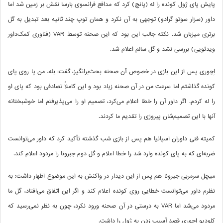
پایش پای ژول کونده را له (پانچ) کرد که مدافع فرانسوی بارسا نقش بر زمین شد اما
داور (سزار سوتو گرادو) توجهی به آن نکرد و همان توپ چند ثانیه بعد تبدیل به گل
برتری میزبان شد. نکته جالب این بود که این صحنه توسط VAR (فناوری کمک‌داور
ویدئویی) بررسی نشد و گل سالم اعلام شد.
اِچوری پس از این بازی در خصوص آن صحنه بحث‌برانگیز، گفت: بله، من پا روی پای
کونده گذاشتم اما سرعت من در آن صحنه زیاد بود و این کاملاً تصادفی بود که پای او
را له کردم. اگر داور آن را خطا اعلام می‌کرد، تصمیم او را می‌پذیرفتم اما خوشبختانه
آنها با این تصمیم‌شان پیروزی را تقدیم ما کردند.
کمیته فنی داوران اسپانیا هم پس از بازی شب گذشته تأکید کرد که داور می‌توانست
ضربه‌ای که به پای کونده وارد شد را خطا اعلام و گل دوم جبرونا را مردود اعلام کند.
میچل سرمربی جیرونا هم پس از این دیدار در واکنش به این موضوع اظهار داشت: به
نظرم داور می‌توانست خطایی روی کونده اعلام کند و اگر این اتفاق می‌افتاد، گل ما
مردود می‌شد اما VAR به درستی در آن صحنه ورود نکرد، چون به نظر نمی‌رسید که
کلودیو اِچوری قصد آسیب زدن به ژول را داشت.