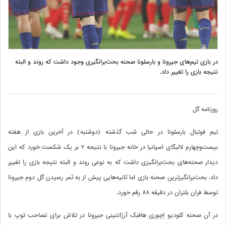
در بازی تیم‌های جیرونا و بارسلونا صحنه بحث‌برانگیری وجود داشت که روند و البته
نتیجه بازی را تغییر داد.
روزنامه گل
تیم فوتبال بارسلونا در حالی شب گذشته (دوشنبه) در آخرین بازی از هفته
بیست‌وچهارم لالیگای اسپانیا در خانه جیرونا با نتیجه 2 بر یک شکست خورد که این
دیدار صحنه‌های بحث‌برانگیزی داشت که به نوعی روند و البته نتیجه بازی را تغییر
داد. بحث‌برانگیزترین صحنه بازی اما ثانیه‌هایی پیش از به ثمر رسیدن گل دوم جیرونا
توسط فران بلتران در دقیقه 88 رقم خورد.
در آن صحنه کلودیو اِچوری هافبک آرژانتینی جیرونا در تلاش برای تصاحب توپ با