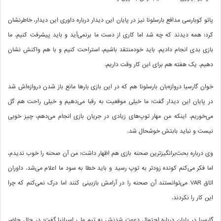
پائو کوبارسی مدافع بارسلونا نیز در پایان این دیدار درباره داوری این دیدار، خاطرنشان
کرد: همه دیدند که چه شد اما کاری از دست ما برنمی‌آید و باید پیشرفت کنیم. ما
بازی بدی انجام دادیم. باید خودمنتقد باشیم، استراحت کنیم و با هم واکنش نشان
دهیم. یک هفته هم برای این کار وقت داریم.
خوان گارسیا دروازه‌بان بارسلونا هم که در این بازی بارها مانع باز شدن دروازه‌اش شد
در پایان این دیدار گفت: ما خیلی موقعیت به رقبا می‌دهیم و خیلی راحت هم گل
می‌خوریم. اینکه من مهار توپ‌های زیادی در جریان بازی انجام می‌دهم، چیز خوبی
نیست و نباید بابتش خوشحال شد.
وی درباره بحث‌برانگیزترین صحنه بازی هم اظهار داشت: من آن صحنه‌ را خوب ندیدم،
اما فکر می‌کنم کونده زودتر به توپ رسید و باید خطا به سود ما اعلام می‌شد. داوران
اتاق VAR می‌توانستند آن صحنه را در آرامش بازبینی کنند اما درک نمی‌کنم که چرا
این کار را نکردند.
گارسیا در پایان درباره احتمال دعوت شدنش به تیم ملی اسپانیا گفت: در حال حاضر