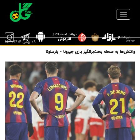
117496
28 بهمن 1404 15:41
واکنش‌ها به صحنه بحث‌برانگیز بازی جیرونا - بارسلونا