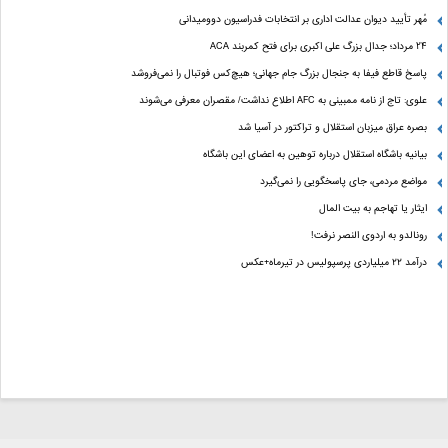
مُهر تأیید دیوان عدالت اداری بر انتخابات فدراسیون دوومیدانی
24 مرداد؛ جدال بزرگ علی‌ اکبری برای فتح کمربند ACA
پاسخ قاطع فیفا به جنجال بزرگ جام جهانی؛ هیچ‌کس فوتبال را نمی‌فروشد
علوی: تاج از نامه ممبینی به AFC اطلاع نداشت/ مقصران معرفی می‌شوند
بصره عراق میزبان استقلال و تراکتور در آسیا شد
بیانیه باشگاه استقلال درباره توهین به اعضای این باشگاه
مواضع مردمی، جای پاسخگویی را نمی‌گیرد
ایثار یا تهاجم به بیت المال
رونالدو به اردوی النصر نرفت!
درآمد ۲۲ میلیاردی پرسپولیس در تیرماه+عکس