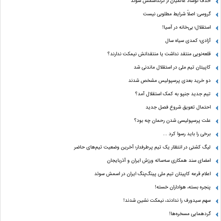
حذف نوشاد عالمیان از گرنداسمش سوئد
گروسی: اصلاً شرایط مطلوبی نیست
استقلال؛ بی‌خانه در آسیا!
آزادی؛ کمدی سیاه سال
قلعه‌نویی منتقد نداشت یا منتقدانش نیمکت ندارند؟
کاپیتان تیم ملی در استقلال ماندنی شد
دو خرید بعدی پرسپولیس مشخص شدند
تیم جدید جنپو به کمک استقلال آمد؟
احتمال تعویق شروع فصل جدید
علت پرسپولیسی شدن رحمان چه بود؟
برخی را باید رسوا کرد …
لیگ کشتی در انتظار یک تیم پرطرفدار؛ آخرین وضعیت تیم‌های حاضر
امضای سند همکاری سه‌ساله ورزش ایران و آذربایجان
اعلام قرعه کاپیتان تیم ملی پینگ‌پنگ ایران در اسمش سوئد
پنجره بسته، هواداران خسته!
سهم سیدورف را ندادند، نیمکت نشین شدند!
گردهمایی مسخره‌ها!