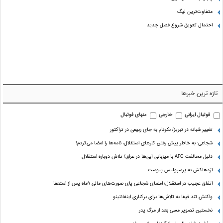
متفاوت‌ترین لیگ
احتمال تعویق شروع فصل جدید
تازه ترین خبرها
فوتبال ایرانی
خارجی
منهای فوتبال
تغییر شبانه در تبریز/ نکونام به جای ربیعی در تراکتور
شجاعی: به خاطر پیش رفتن کارهای استقلال، نامه‌ها را امضا می‌کردم!
دلیل مخالفت AFC با میزبانی آبی‌ها در عراق/ تلاش دوباره استقلال
اژدهاکش به پرسپولیس پیوست
اتفاق عجیب در استقلال؛ امضای شجاعی پای صورت‌های مالی ٩ماه پس از استعفا
واکنش تند فیفا به تلاش‌ها برای برکناری اینفانتینو
نخستین تصویر مسی بعد از مرگ پدر