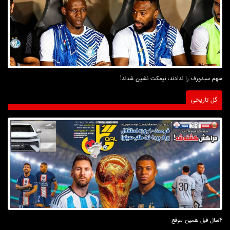
سهم سیدورف را ندادند، نیمکت نشین شدند!
گل تاریخی
4سال قبل همین موقع