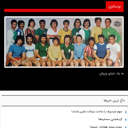
نوستالژی
به یاد دنیای ورزش
داغ ترین خبرها
سهم سیدورف را ندادند، نیمکت نشین شدند!
گردهمایی مسخره‌ها!
پنجره بسته، هواداران خسته!