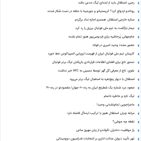
رجبی: استقلال باید از ابتدای لیگ مدعی باشد
رونالدو ازدواج کرد؟ کریستیانو و جورجینا با حلقه در دست شکار شدند
ستاره خارجی استقلال: همسرم اجازه نداد برگردم
نیمار بازگشت به تیم ملی فوتبال برزیل را رد کرد
جام‌جهانی پُرحاشیه برای فردوسی‌پور هنوز تمام نشده
حضور مجدد وحید امیری در فولاد
کاپیتان تیم ملی فوتبال ایران از فهرست اروپایی المپیاکوس خط خورد
دستور تاج برای افشای اطلاعات قراردادی بازیکنان لیگ برتر فوتبال
علوی: تاج از معرفی گل گهر توسط ممبینی به AFC خبر نداشت
استقلال با دیوار پنج‌نفره به استقبال لیگ برتر می‌رود
صعود مرد شماره یک شطرنج ایران به رده ۲۰ جهان/ مقصودلو در رده ۳۰
لیگ تازه و خاطره ناتمام
ماجراجویی تمام‌نشدنی وحید!
مراغه چیان: استقلال هنوز با ترکیب ایده‌آل فاصله دارد
نقطه چه جوشی؟
راز موفقیت دختران تکواندو از زبان مهروز ساعی
مُهر تأیید دیوان عدالت اداری بر انتخابات فدراسیون دوومیدانی