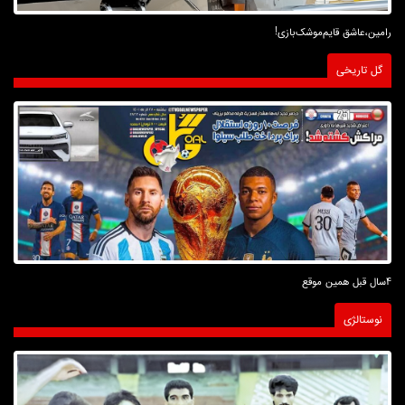
رامین،عاشق قایم‌موشک‌بازی!
گل تاریخی
4سال قبل همین موقع
نوستالژی