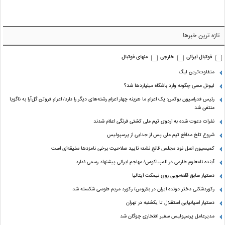
تازه ترین خبرها
فوتبال ایرانی
خارجی
منهای فوتبال
متفاوت‌ترین لیگ
لیونل مسی چگونه وارد باشگاه میلیاردها شد؟
رئیس فدراسیون بوکس: یک اعزام ما هزینه چهار اعزام رشته‌های دیگر را دارد/ اعزام فروتن گل‌آرا به ناگویا
منتفی شد
نفرات دعوت شده به اردوی تیم ملی کشتی فرنگی اعلام شدند
شروع تلخ مدافع تیم ملی پس از جدایی از پرسپولیس
کمیسیون اصل نود مجلس قانع نشد؛ تایید صلاحیت برخی نامزدها سلیقه‌ای است
آینده نامعلوم طارمی در المپیاکوس/ مهاجم ایرانی پیشنهاد رسمی ندارد
دستیار سابق قلعه‌نویی روی نیمکت ایتالیا
رکوردشکنی دختر دونده ایران در بلاروس/ رکورد مریم طوسی شکسته شد
دستیار اسپانیایی استقلال تا یکشنبه در تهران
مدیرعامل پرسپولیس سفیر افتخاری چوگان شد