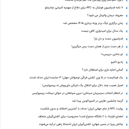
۷ نامه فدراسیون فوتبال به AFC برای دفاع از سهمیه آسیایی چادرملو
معروف درمان والیبال می شود؟
زمان برگزاری لیگ برتر وزنه برداری ۱۴۰۵ مشخص شد
یک مدال برای امیدواری کافی نیست
فدراسیون دست‌ و دل باز!
از هر دست بدی از همان دست پس میگیری!
تو باختی «رییس»!
رادیو اکتیو
آسانی اجازه بازی برای استقلال دارد؟
یک فینالیست در ۵ وزن کشتی فرنگی نوجوانان جهان/ ۳ نماینده ایران حذف شدند
اصرار عجیب چند دلال برای انتقال یک بازیکن ملی‌پوش به پرسپولیس!
در انتظار انتخاب سرمربیان سرخابی/ مربی سپاهانی در حوالی نیمکت پرسپولیس
گزینه جانشین طارمی در المپیاکوس پیدا شد
روایت AFC از جام جهانی ایران/ حذف با کمترین اختلاف و بدون شکست
امضای قرارداد با ۲ باشگاه ممنوع است/ محرومیت برای کشتی‌گیران متخلف
چالش ویزا در مسیر جهانی؛ کشتی‌گیران ایران احتمالا راهی ترکیه می‌شوند