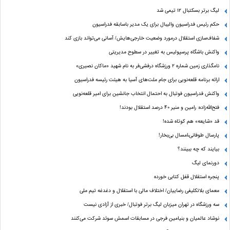
لیگ برتر بسکتبال ۱۲ تیمی شد
حکم رئیس فدراسیون والیبال برای یک مدیر باسابقه فدراسیون
شفاف‌سازی استقلال درمورد وضعیت خارجی‌هایش/ آسانی می‌تواند بازی کند
واکنش باشگاه پرسپولیس به تغییر در سطوح مدیریتی
نامگذاری زمین شماره ۲ ورزشگاه درفشی‌فر به نام شهید «ماکان نصیری»
ارائه برنامه‌ قلعه‌نویی برای جام ملت‌های آسیا به هیئت رئیسه فدراسیون
واکنش فدراسیون فوتبال به احتمال انتخاب جانشین برای امیر قلعه‌نویی
فتح‌الله‌زاده: رامین و منیر 40 درصد استقلال بودند!
قد «شایعه» هم کوتاه شده!
پارسال طوفانی،امسال بی‌بخار!
بیایند که چه ببینند؟
دورنمای لیگ
پنجره‌ استقلال قفل کتابی خورده
معمای بلاتکلیفی رضاییان/ اختلاف مالی با استقلال و دغدغه تیم ملی
سه ورزشگاه در تهران میزبان لیگ برتر فوتبال/ خبری از آزادی نیست
نوشاد عالمیان و بنیامین فرجی در مسابقات اسمش سوئد شرکت می‌کنند