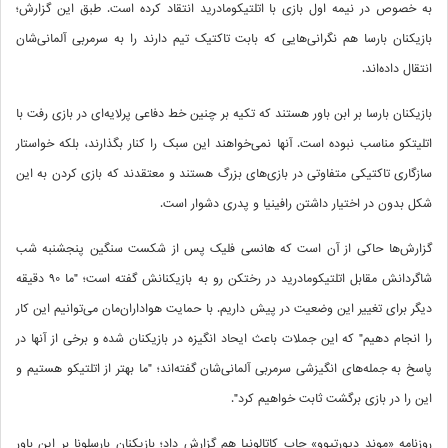
به خصوص در نیمه اول بازی با اتلتیکومادرید انتقاد کرده است. طبق این گزارش؛
بازیکنان بارسا هم نگرانی‌هایی که بابت تاکتیک تیم دارند را به سرمربی آلمانی‌شان
انتقال داده‌اند.
بازیکنان بارسا بر ابن باور هستند که تکیه بر چنین خط دفاعی پرلایه‌ای در بازی رفت با
اتلیتکو مناسب نبوده است. آنها نمی‌خواهند این سبک را کنار بگذارند، بلکه خواستار
سازگاری تاکتیکی متفاوتی در بازی‌های بزرگ هستند و معتقدند که بازی کردن به این
شکل بدون در اختیار داشتن رافینیا و پدری دشوار است.
گزارش‌ها حاکی از آن است که هانسی فلیک پس از شکست سنگین پنجشنبه شب
شاگردانش مقابل اتلتیکومادرید در رختکن رو به بازیکنانش گفته است؛ "ما 90 دقیقه
دیگر برای تغییر این وضعیت در پیش داریم. با حمایت هواداران‌مان می‌توانیم این کار
را انجام دهیم" که این جملات باعث ایحاد انگیزه در بازیکنان شده و برخی از آنها در
پاسخ به جمله‌های انگیزشی سرمربی آلمانی‌شان گفته‌اند؛ "ما بهتر از اتلتیکو هستیم و
این را در بازی برگشت ثابت خواهیم کرد".
روزنامه «موند دپورتیوو» چاپ کاتالونیا هم گزارش داد؛ بازیکنان بارسلونا بر این باور