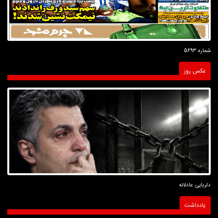
شماره 5693
عکس روز
دلربایی عادلانه
یادداشت