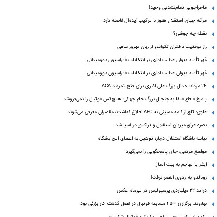
ماجراجویی تمام‌نشدنی وحید!
مراغه چیان: استقلال هنوز با ترکیب ایده‌آل فاصله دارد
نقطه چه جوشی؟
راز موفقیت دختران تکواندو از زبان مهروز ساعی
مُهر تأیید دیوان عدالت اداری بر انتخابات فدراسیون دوومیدانی
مُهر تأیید دیوان عدالت اداری بر انتخابات فدراسیون دوومیدانی
24 مرداد؛ جدال بزرگ علی‌ اکبری برای فتح کمربند ACA
پاسخ قاطع فیفا به جنجال بزرگ جام جهانی؛ هیچ‌کس فوتبال را نمی‌فروشد
علوی: تاج از نامه ممبینی به AFC اطلاع نداشت/ مقصران معرفی می‌شوند
بصره عراق میزبان استقلال و تراکتور در آسیا شد
بیانیه باشگاه استقلال درباره توهین به اعضای این باشگاه
مواضع مردمی، جای پاسخگویی را نمی‌گیرد
ایثار یا تهاجم به بیت المال
رونالدو به اردوی النصر نرفت!
درآمد ۲۲ میلیاردی پرسپولیس در تیرماه+عکس
بهاروند: برگزاری ۴۵۰۰ مسابقه فوتبال در فصل گذشته کار بزرگی بود
رکورد اسپانسر روی پیراهن یک تیم فوتبال شکست