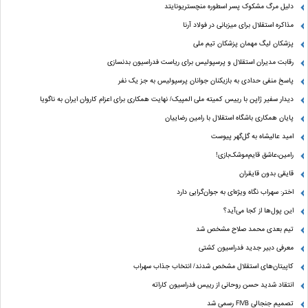
دلیل مرگ مشکوک پسر اسطوره منچستریونایتد
مذاکره استقلال برای میزبانی در فولاد آرنا
پزشکان لیگ مهمان پزشکان تیم ملی
رقابت مدیران استقلال و پرسپولیس برای ریاست فدراسیون بدنسازی
پاسخ منفی حدادی به بازیکنان جوانان پرسپولیس به جز یک نفر
دیدار سفیر ژاپن با رییس کمیته ملی المپیک/ نهایت همکاری برای اعزام کاروان ایران به ناگویا
پایان همکاری باشگاه استقلال با رامین رضاییان
امید عالیشاه به گل‌گهر پیوست
رامین،عاشق قایم‌موشک‌بازی!
قایقی بدون قایقران
اختر: سهراب نگاه ویژه‌ای به جوان‌گرایی دارد
این پول‌ها از کجا می‌آید؟
تیم بعدی محمد صلاح مشخص شد
معرفی دبیر جدید فدراسیون کشتی
کاپیتان‌های استقلال مشخص شدند/ انتخاب جذاب سهراب
انتقاد شدید حسن روحانی از رییس فدراسیون کاراته
تصمیم جنجالی FIVB رسمی شد