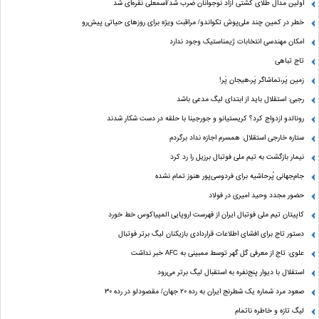
اولین مدال طلای کشتی آزاد نوجوانان ضرب شد/اسمعلی نقره‌ای شد
خطر در کمین چند ملی‌پوش تکواندو/ مراقبت ویژه برای روزهای حیاتی پیش‌رو
امکان مهندسی انتخابات ژیمناستیک وجود ندارد
تاج تباهی
زمین پَر،تماشاگر پَر،هیجان پَر!
رجبی: استقلال باید از ابتدای لیگ مدعی باشد
رونالدو ازدواج کرد؟ کریستیانو و جورجینا با حلقه در دست شکار شدند
ستاره خارجی استقلال: همسرم اجازه نداد برگردم
نیمار بازگشت به تیم ملی فوتبال برزیل را رد کرد
جام‌جهانی پُرحاشیه برای فردوسی‌پور هنوز تمام نشده
حضور مجدد وحید امیری در فولاد
کاپیتان تیم ملی فوتبال ایران از فهرست اروپایی المپیاکوس خط خورد
دستور تاج برای افشای اطلاعات قراردادی بازیکنان لیگ برتر فوتبال
علوی: تاج از معرفی گل گهر توسط ممبینی به AFC خبر نداشت
استقلال با دیوار پنج‌نفره به استقبال لیگ برتر می‌رود
صعود مرد شماره یک شطرنج ایران به رده ۲۰ جهان/ مقصودلو در رده ۳۰
لیگ تازه و خاطره ناتمام