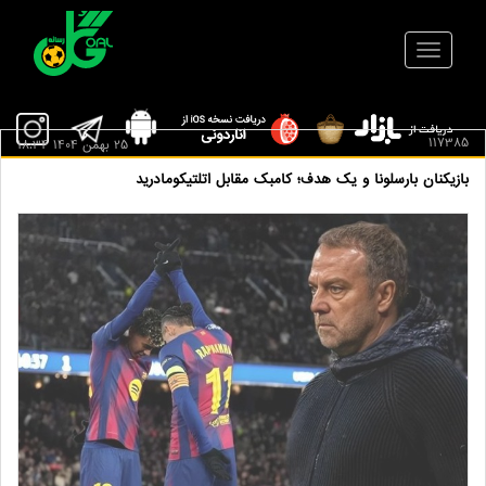
117385
25 بهمن 1404 18:34
بازیکنان بارسلونا و یک هدف؛ کامبک مقابل اتلتیکومادرید