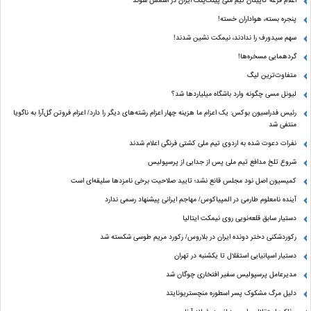
اعلام قرعه کاپیتان تیم ملی پینگ‌پنگ ایران در اسمش سوئد
پنجره بسته، هواداران خسته!
سهم سیدورف را ندادند، نیمکت نشین شدند!
گردهمایی مسخره‌ها!
متفاوت‌ترین لیگ
لیونل مسی چگونه وارد باشگاه میلیاردها شد؟
رئیس فدراسیون بوکس: یک اعزام ما هزینه چهار اعزام رشته‌های دیگر را دارد/ اعزام فروتن گل‌آرا به ناگویا
منتفی شد
نفرات دعوت شده به اردوی تیم ملی کشتی فرنگی اعلام شدند
شروع تلخ مدافع تیم ملی پس از جدایی از پرسپولیس
کمیسیون اصل نود مجلس قانع نشد؛ تایید صلاحیت برخی نامزدها سلیقه‌ای است
آینده نامعلوم طارمی در المپیاکوس/ مهاجم ایرانی پیشنهاد رسمی ندارد
دستیار سابق قلعه‌نویی روی نیمکت ایتالیا
رکوردشکنی دختر دونده ایران در بلاروس/ رکورد مریم طوسی شکسته شد
دستیار اسپانیایی استقلال تا یکشنبه در تهران
مدیرعامل پرسپولیس سفیر افتخاری چوگان شد
دلیل مرگ مشکوک پسر اسطوره منچستریونایتد