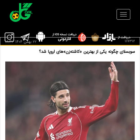
117312
22 بهمن 1404 18:43
سوبسلای چگونه یکی از بهترین «کاشته‌زن»های اروپا شد؟