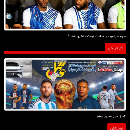
سهم سیدورف را ندادند، نیمکت نشین شدند!
گل تاریخی
4سال قبل همین موقع
نوستالژی