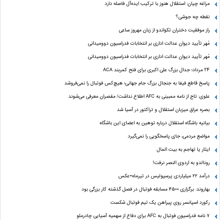
مراغه چیان: استقلال هنوز با ترکیب ایده‌آل فاصله دارد
نقطه چه جوشی؟
راز موفقیت دختران تکواندو از زبان مهروز ساعی
مُهر تأیید دیوان عدالت اداری بر انتخابات فدراسیون دوومیدانی
مُهر تأیید دیوان عدالت اداری بر انتخابات فدراسیون دوومیدانی
24 مرداد؛ جدال بزرگ علی‌ اکبری برای فتح کمربند ACA
پاسخ قاطع فیفا به جنجال بزرگ جام جهانی؛ هیچ‌کس فوتبال را نمی‌فروشد
علوی: تاج از نامه ممبینی به AFC اطلاع نداشت/ مقصران معرفی می‌شوند
بصره عراق میزبان استقلال و تراکتور در آسیا شد
بیانیه باشگاه استقلال درباره توهین به اعضای این باشگاه
مواضع مردمی، جای پاسخگویی را نمی‌گیرد
ایثار یا تهاجم به بیت المال
رونالدو به اردوی النصر نرفت!
درآمد ۲۲ میلیاردی پرسپولیس در تیرماه+عکس
بهاروند: برگزاری ۴۵۰۰ مسابقه فوتبال در فصل گذشته کار بزرگی بود
رکورد اسپانسر روی پیراهن یک تیم فوتبال شکست
۷ نامه فدراسیون فوتبال به AFC برای دفاع از سهمیه آسیایی چادرملو