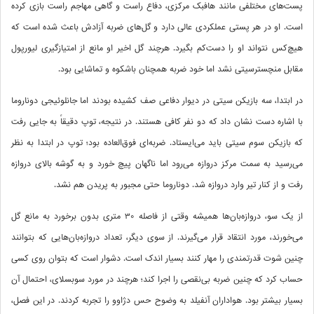
پست‌های مختلفی مانند هافبک مرکزی، دفاع راست و گاهی مهاجم راست بازی کرده
است. او در هر پستی عملکردی عالی دارد و گل‌های ضربه آزادش باعث شده است که
هیچ‌کس نتواند او را دست‌کم بگیرد. هرچند گل اخیر او مانع از امتیازگیری لیورپول
مقابل منچسترسیتی نشد اما خود ضربه همچنان باشکوه و تماشایی بود.
در ابتدا، سه بازیکن سیتی در دیوار دفاعی صف کشیده بودند اما جانلوئیجی دوناروما
با اشاره دست نشان داد که دو نفر کافی هستند. در نتیجه، توپ دقیقاً به جایی رفت
که بازیکن سوم سیتی باید می‌ایستاد. ضربه‌ای فوق‌العاده بود؛ توپ در ابتدا به نظر
می‌رسید به سمت مرکز دروازه می‌رود اما ناگهان پیچ خورد و به گوشه بالای دروازه
رفت و از کنار تیر وارد دروازه شد. دوناروما حتی مجبور به پریدن هم نشد.
از یک سو، دروازه‌بان‌ها همیشه وقتی از فاصله 30 متری بدون برخورد به مانع گل
می‌خورند، مورد انتقاد قرار می‌گیرند. از سوی دیگر، تعداد دروازه‌بان‌هایی که بتوانند
چنین شوت قدرتمندی را مهار کنند بسیار اندک است. دشوار است که بتوان روی کسی
حساب کرد که چنین ضربه بی‌نقصی را اجرا کند؛ هرچند در مورد سوبسلای، احتمال آن
بسیار بیشتر بود. هواداران آنفیلد به‌ وضوح حس دژاوو را تجربه کردند. در این فصل،