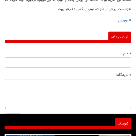
صحنه نیز ضربه او تا آستانه گل پیش رفت و توپ به تیر دروازه برخورد کرد. حیف که
نتوانست پیش از شوت، توپ را کمی عقب‌تر ببرد.
#لیورپول
ثبت دیدگاه
* نام:
* دیدگاه:
کیوسک