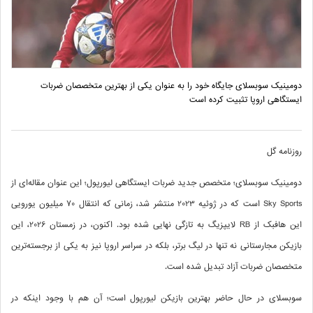
دومینیک سوبسلای جایگاه خود را به‌ عنوان یکی از بهترین متخصصان ضربات
ایستگاهی اروپا تثبیت کرده است
روزنامه گل
دومینیک سوبسلای؛ متخصص جدید ضربات ایستگاهی لیورپول؛ این عنوان مقاله‌ای از
Sky Sports است که در ژوئیه 2023 منتشر شد، زمانی که انتقال 70 میلیون یورویی
این هافبک از RB لایپزیگ به‌ تازگی نهایی شده بود. اکنون، در زمستان 2026، این
بازیکن مجارستانی نه‌ تنها در لیگ برتر، بلکه در سراسر اروپا نیز به یکی از برجسته‌ترین
متخصصان ضربات آزاد تبدیل شده است.
سوبسلای در حال حاضر بهترین بازیکن لیورپول است؛ آن هم با وجود اینکه در