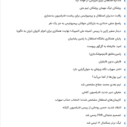
مذاکره استقلال برای میزبانی در فولاد آرنا
پزشکان لیگ مهمان پزشکان تیم ملی
رقابت مدیران استقلال و پرسپولیس برای ریاست فدراسیون بدنسازی
پاسخ منفی حدادی به بازیکنان جوانان پرسپولیس به جز یک نفر
دیدار سفیر ژاپن با رییس کمیته ملی المپیک/ نهایت همکاری برای اعزام کاروان ایران به ناگویا
پایان همکاری باشگاه استقلال با رامین رضاییان
امید عالیشاه به گل‌گهر پیوست
رامین،عاشق قایم‌موشک‌بازی!
قایقی بدون قایقران
اختر: سهراب نگاه ویژه‌ای به جوان‌گرایی دارد
این پول‌ها از کجا می‌آید؟
تیم بعدی محمد صلاح مشخص شد
معرفی دبیر جدید فدراسیون کشتی
کاپیتان‌های استقلال مشخص شدند/ انتخاب جذاب سهراب
انتقاد شدید حسن روحانی از رییس فدراسیون کاراته
تصمیم جنجالی FIVB رسمی شد
لیگ برتر بسکتبال ۱۲ تیمی شد