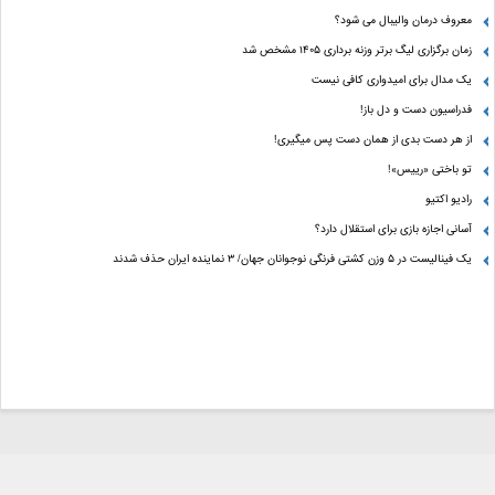
معروف درمان والیبال می شود؟
زمان برگزاری لیگ برتر وزنه برداری ۱۴۰۵ مشخص شد
یک مدال برای امیدواری کافی نیست
فدراسیون دست‌ و دل باز!
از هر دست بدی از همان دست پس میگیری!
تو باختی «رییس»!
رادیو اکتیو
آسانی اجازه بازی برای استقلال دارد؟
یک فینالیست در ۵ وزن کشتی فرنگی نوجوانان جهان/ ۳ نماینده ایران حذف شدند
مالکیت فکری و معنوی سایت برای روزنامه گل محفوظ است