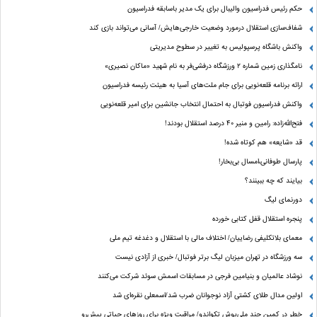
حکم رئیس فدراسیون والیبال برای یک مدیر باسابقه فدراسیون
شفاف‌سازی استقلال درمورد وضعیت خارجی‌هایش/ آسانی می‌تواند بازی کند
واکنش باشگاه پرسپولیس به تغییر در سطوح مدیریتی
نامگذاری زمین شماره ۲ ورزشگاه درفشی‌فر به نام شهید «ماکان نصیری»
ارائه برنامه‌ قلعه‌نویی برای جام ملت‌های آسیا به هیئت رئیسه فدراسیون
واکنش فدراسیون فوتبال به احتمال انتخاب جانشین برای امیر قلعه‌نویی
فتح‌الله‌زاده: رامین و منیر 40 درصد استقلال بودند!
قد «شایعه» هم کوتاه شده!
پارسال طوفانی،امسال بی‌بخار!
بیایند که چه ببینند؟
دورنمای لیگ
پنجره‌ استقلال قفل کتابی خورده
معمای بلاتکلیفی رضاییان/ اختلاف مالی با استقلال و دغدغه تیم ملی
سه ورزشگاه در تهران میزبان لیگ برتر فوتبال/ خبری از آزادی نیست
نوشاد عالمیان و بنیامین فرجی در مسابقات اسمش سوئد شرکت می‌کنند
اولین مدال طلای کشتی آزاد نوجوانان ضرب شد/اسمعلی نقره‌ای شد
خطر در کمین چند ملی‌پوش تکواندو/ مراقبت ویژه برای روزهای حیاتی پیش‌رو