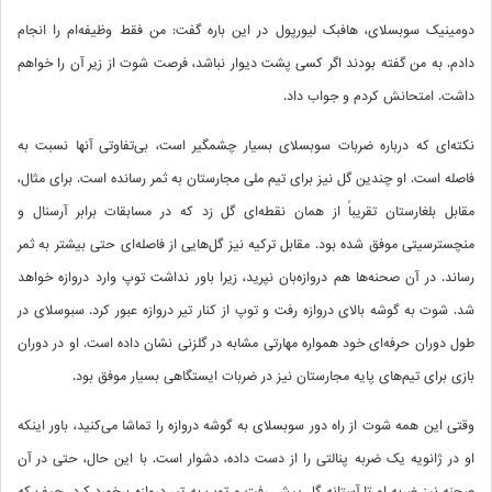
دومینیک سوبسلای، هافبک لیورپول در این‌ باره گفت: من فقط وظیفه‌ام را انجام
دادم. به من گفته بودند اگر کسی پشت دیوار نباشد، فرصت شوت از زیر آن را خواهم
داشت. امتحانش کردم و جواب داد.
نکته‌ای که درباره ضربات سوبسلای بسیار چشمگیر است، بی‌تفاوتی آنها نسبت به
فاصله است. او چندین گل نیز برای تیم ملی مجارستان به ثمر رسانده است. برای مثال،
مقابل بلغارستان تقریباً از همان نقطه‌ای گل زد که در مسابقات برابر آرسنال و
منچسترسیتی موفق شده بود. مقابل ترکیه نیز گل‌هایی از فاصله‌ای حتی بیشتر به ثمر
رساند. در آن صحنه‌ها هم دروازه‌بان نپرید، زیرا باور نداشت توپ وارد دروازه خواهد
شد. شوت به گوشه بالای دروازه رفت و توپ از کنار تیر دروازه عبور کرد. سبوسلای در
طول دوران حرفه‌ای خود همواره مهارتی مشابه در گلزنی نشان داده است. او در دوران
بازی برای تیم‌های پایه مجارستان نیز در ضربات ایستگاهی بسیار موفق بود.
وقتی این همه شوت از راه دور سوبسلای به گوشه دروازه را تماشا می‌کنید، باور اینکه
او در ژانویه یک ضربه پنالتی را از دست داده، دشوار است. با این حال، حتی در آن