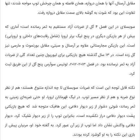
مقابل آرسنال، آنها با همان دروازه، همان فاصله و همان چرخش توپ مواجه شدند؛ تنها
تفاوت این بود که شوت به گوشه بالای سمت مقابل دروازه رفت.
سوبسلای در این فصل 4 گل از ضربات آزاد مستقیم به ثمر رسانده است؛ آماری که
بیش از هر بازیکن دیگری در پنج لیگ برتر اروپا (شامل رقابت‌های داخلی و اروپایی)
است. این بازیکن مجارستانی علاوه بر آرسنال و سیتی، مقابل بورنموث و مارسی نیز
گل زده است. در 13 سال گذشته هیچ بازیکنی برای لیورپول چنین تعداد گلی از ضربات
آزاد به ثمر نرسانده بود. در فصل 2013-2012، لوئیس سوآرس پنج گل از این طریق ثبت
کرد.
نکته قابل توجه این است که ضربات سوبسلای تا چه اندازه متنوع‌ هستند؛ هم از نظر
نوع ضربه و هم از نظر مسیر توپ. در لیگ قهرمانان اروپا، او حتی ضربه‌ای زمینی به
ثمر رساند؛ شوتی دشوار از زیر دیوار دفاعی. این هافبک متوجه شد که هیچ بازیکنی
پشت دیوار دفاعی دراز نکشیده است، بنابراین توپ را از زیر دیوار شلیک کرد. دیوار
دفاعی واکنش نشان داد اما توپ از زیر آن عبور کرد. به گفته خود او، مربیان پیش از
بازی این نکته را به او گوشزد کرده بودند.