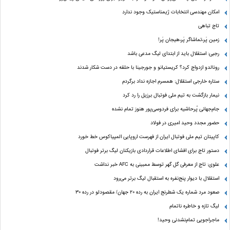
امکان مهندسی انتخابات ژیمناستیک وجود ندارد
تاج تباهی
زمین پَر،تماشاگر پَر،هیجان پَر!
رجبی: استقلال باید از ابتدای لیگ مدعی باشد
رونالدو ازدواج کرد؟ کریستیانو و جورجینا با حلقه در دست شکار شدند
ستاره خارجی استقلال: همسرم اجازه نداد برگردم
نیمار بازگشت به تیم ملی فوتبال برزیل را رد کرد
جام‌جهانی پُرحاشیه برای فردوسی‌پور هنوز تمام نشده
حضور مجدد وحید امیری در فولاد
کاپیتان تیم ملی فوتبال ایران از فهرست اروپایی المپیاکوس خط خورد
دستور تاج برای افشای اطلاعات قراردادی بازیکنان لیگ برتر فوتبال
علوی: تاج از معرفی گل گهر توسط ممبینی به AFC خبر نداشت
استقلال با دیوار پنج‌نفره به استقبال لیگ برتر می‌رود
صعود مرد شماره یک شطرنج ایران به رده ۲۰ جهان/ مقصودلو در رده ۳۰
لیگ تازه و خاطره ناتمام
ماجراجویی تمام‌نشدنی وحید!