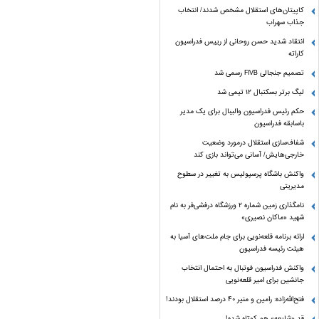
کاپیتان‌های استقلال مشخص شدند/ انتخاب
جذاب سهراب
انتقاد شدید حسن روحانی از رییس فدراسیون
کاراته
تصمیم جنجالی FIVB رسمی شد
لیگ برتر بسکتبال ۱۲ تیمی شد
حکم رئیس فدراسیون والیبال برای یک مدیر
باسابقه فدراسیون
شفاف‌سازی استقلال درمورد وضعیت
خارجی‌هایش/ آسانی می‌تواند بازی کند
واکنش باشگاه پرسپولیس به تغییر در سطوح
مدیریتی
نامگذاری زمین شماره ۲ ورزشگاه درفشی‌فر به نام
شهید «ماکان نصیری»
ارائه برنامه‌ قلعه‌نویی برای جام ملت‌های آسیا به
هیئت رئیسه فدراسیون
واکنش فدراسیون فوتبال به احتمال انتخاب
جانشین برای امیر قلعه‌نویی
فتح‌الله‌زاده: رامین و منیر 40 درصد استقلال بودند!
قد «شایعه» هم کوتاه شده!