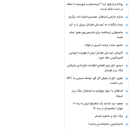
رونالدو ازدواج کرد؟ کریستیانو و جورجینا با حلقه
در دست شکار شدند
ستاره خارجی استقلال: همسرم اجازه نداد برگردم
نیمار بازگشت به تیم ملی فوتبال برزیل را رد کرد
جام‌جهانی پُرحاشیه برای فردوسی‌پور هنوز تمام
نشده
حضور مجدد وحید امیری در فولاد
کاپیتان تیم ملی فوتبال ایران از فهرست اروپایی
المپیاکوس خط خورد
دستور تاج برای افشای اطلاعات قراردادی بازیکنان
لیگ برتر فوتبال
علوی: تاج از معرفی گل گهر توسط ممبینی به AFC
خبر نداشت
استقلال با دیوار پنج‌نفره به استقبال لیگ برتر
می‌رود
صعود مرد شماره یک شطرنج ایران به رده ۲۰
جهان/ مقصودلو در رده ۳۰
لیگ تازه و خاطره ناتمام
ماجراجویی تمام‌نشدنی وحید!