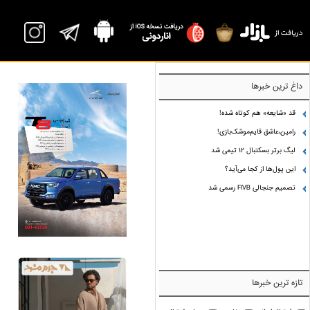
داغ ترین خبرها
قد «شایعه» هم کوتاه شده!
رامین،عاشق قایم‌موشک‌بازی!
لیگ برتر بسکتبال ۱۲ تیمی شد
این پول‌ها از کجا می‌آید؟
تصمیم جنجالی FIVB رسمی شد
تازه ترین خبرها