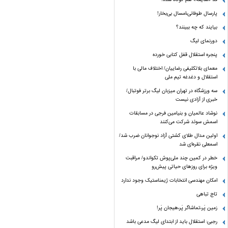
پارسال طوفانی،امسال بی‌بخار!
بیایند که چه ببینند؟
دورنمای لیگ
پنجره‌ استقلال قفل کتابی خورده
معمای بلاتکلیفی رضاییان/ اختلاف مالی با
استقلال و دغدغه تیم ملی
سه ورزشگاه در تهران میزبان لیگ برتر فوتبال/
خبری از آزادی نیست
نوشاد عالمیان و بنیامین فرجی در مسابقات
اسمش سوئد شرکت می‌کنند
اولین مدال طلای کشتی آزاد نوجوانان ضرب شد/
اسمعلی نقره‌ای شد
خطر در کمین چند ملی‌پوش تکواندو/ مراقبت
ویژه برای روزهای حیاتی پیش‌رو
امکان مهندسی انتخابات ژیمناستیک وجود ندارد
تاج تباهی
زمین پَر،تماشاگر پَر،هیجان پَر!
رجبی: استقلال باید از ابتدای لیگ مدعی باشد