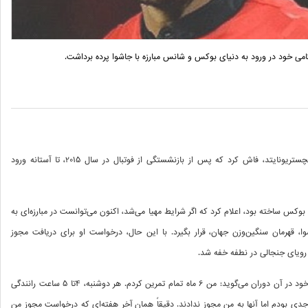
کامی خود در ورود به دنیای بوکس و شانس مبارزه با جاشوا پرده برداشت.
ریو فردیناند، مدافع پیشین تیم فوتبال منچستریونایتد، فاش کرد که پس از بازنشستگی از فوتبال در سال 2015، تا آستانه ورود
وکس ساخته بود، اعلام کرد که اگر شرایط مهیا می‌شد، اکنون می‌توانست در مبارزه‌ای به
ی جاشوا، قهرمان سنگین‌وزن جهان، قرار بگیرد. با این حال، درخواست او برای دریافت مجوز
رویای جنجالی در نطفه خفه شد.
ستاره پیشین شیاطین سرخ درباره جدیت خود در آن دوران می‌گوید: من 6 ماه تمام تمرین کردم. هر دوشنبه، 4تا 5 ساعت رانندگی
ً جدی بودم اما آنها به من مجوز ندادند. دقیقاً همان آخر هفته‌ای که درخواست مجوز من