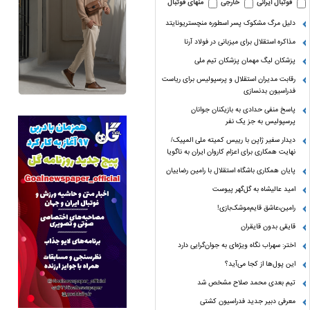
فوتبال ایرانی
خارجی
منهای فوتبال
دلیل مرگ مشکوک پسر اسطوره منچستریونایتد
مذاکره استقلال برای میزبانی در فولاد آرنا
پزشکان لیگ مهمان پزشکان تیم ملی
رقابت مدیران استقلال و پرسپولیس برای ریاست
فدراسیون بدنسازی
پاسخ منفی حدادی به بازیکنان جوانان
پرسپولیس به جز یک نفر
دیدار سفیر ژاپن با رییس کمیته ملی المپیک/
نهایت همکاری برای اعزام کاروان ایران به ناگویا
پایان همکاری باشگاه استقلال با رامین رضاییان
امید عالیشاه به گل‌گهر پیوست
رامین،عاشق قایم‌موشک‌بازی!
قایقی بدون قایقران
اختر: سهراب نگاه ویژه‌ای به جوان‌گرایی دارد
این پول‌ها از کجا می‌آید؟
تیم بعدی محمد صلاح مشخص شد
معرفی دبیر جدید فدراسیون کشتی