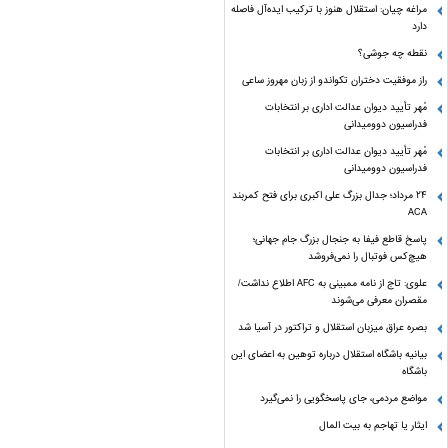
مراغه چیان: استقلال هنوز با ترکیب ایده‌آل فاصله
دارد
نقطه چه جوشی؟
راز موفقیت دختران تکواندو از زبان مهروز ساعی
مُهر تأیید دیوان عدالت اداری بر انتخابات
فدراسیون دوومیدانی
مُهر تأیید دیوان عدالت اداری بر انتخابات
فدراسیون دوومیدانی
24 مرداد؛ جدال بزرگ علی‌ اکبری برای فتح کمربند
ACA
پاسخ قاطع فیفا به جنجال بزرگ جام جهانی؛
هیچ‌کس فوتبال را نمی‌فروشد
علوی: تاج از نامه ممبینی به AFC اطلاع نداشت/
مقصران معرفی می‌شوند
بصره عراق میزبان استقلال و تراکتور در آسیا شد
بیانیه باشگاه استقلال درباره توهین به اعضای این
باشگاه
مواضع مردمی، جای پاسخگویی را نمی‌گیرد
ایثار یا تهاجم به بیت المال