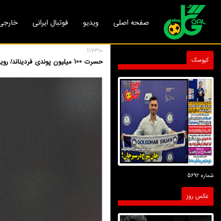
صفحه اصلی
ویدیو
فوتبال ایرانی
خارجی
117310
کیوسک
حسرت 100 میلیون پوندی فردیناند/ رویایی که با مرگ یک بوکسور از بین رفت
شماره 5692
عکس روز