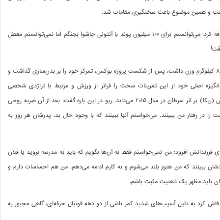
اخت و همین موضوع باعث سختگیری مقامات شد.
او با لحنی آمیخته به شوخی و حسرت اضافه کرد: می‌توانستم برای 100 میلیون پوند با آنتونی جاشوا بجنگم اما نمی‌توانستم معطل
قت!
فردیناند که در دوران اوج فوتبالش حدود 86 کیلوگرم وزن داشت، پس از شکست پروژه بوکس، تمرکز خود را بر بدن‌سازی گذاشت و
کرد. او انگیزه اصلی خود از این تمرینات سخت را فراتر از ورزش و مرتبط با تراژدی شخصی
زندگی‌اش، یعنی از دست دادن همسر اولش (ربکا) بر اثر سرطان در سال 2015 می‌داند. ریو در این باره گفت: بعد از آن ضربه روحی
بت را در رفتار من ببینند. می‌خواستم آنها ببینند که با وجود حال بد، پدرشان هر روز به
ای فرزندانش افزود: من نمی‌خواستم فقط به آن‌ها بگویم که باید به مدرسه بروید یا فلان
شان ببینند که من هنوز بلند می‌شوم و به کارم ادامه می‌دهم. من هم احساسات دارم و
زمان باید مظهر یک ذهنیت مثبت باشم.
فاش کرد به دلیل آسیب‌های شدید کمر ناشی از دو دهه فوتبال حرفه‌ای، گاهی مجبور به