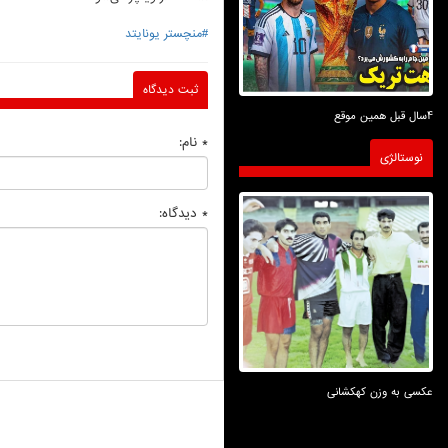
#منچستر یونایتد
ثبت دیدگاه
4سال قبل همین موقع
* نام:
نوستالژی
* دیدگاه:
عکسی به وزن کهکشانی