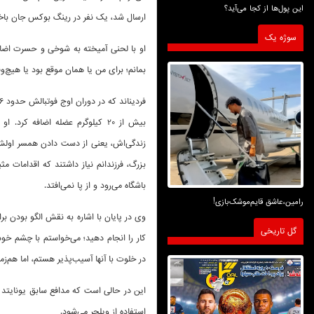
این پول‌ها از کجا می‌آید؟
ارسال شد، یک نفر در رینگ بوکس جان ب
سوژه یک
بمانم؛ برای من یا همان موقع بود یا هیچ‌و
بیش از 20 کیلوگرم عضله اضافه 
بزرگ، فرزندانم نیاز داشتند که اقدامات مث
باشگاه می‌رود و از پا نمی‌افتد.
رامین،عاشق قایم‌موشک‌بازی!
وی در پایان با اشاره به نقش الگو بودن بر
گل تاریخی
کار را انجام دهید؛ می‌خواستم با چشم خود
در خلوت با آنها آسیب‌پذیر هستم، اما هم‌
این در حالی است که مدافع سابق یونایتد 
استفاده از ویلچر می‌شود.