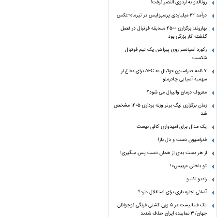
رونالدو به اردوی النصر نرفت!
درآمد ۲۲ میلیاردی پرسپولیس در تیرماه+عکس
بهاروند: برگزاری ۴۵۰۰ مسابقه فوتبال در فصل
گذشته کار بزرگی بود
رکورد اسپانسر روی پیراهن یک تیم فوتبال
شکست
۷ نامه فدراسیون فوتبال به AFC برای دفاع از
سهمیه آسیایی چادرملو
معروف درمان والیبال می شود؟
زمان برگزاری لیگ برتر وزنه برداری ۱۴۰۵ مشخص
شد
یک مدال برای امیدواری کافی نیست
فدراسیون دست‌ و دل باز!
از هر دست بدی از همان دست پس میگیری!
تو باختی «رییس»!
رادیو اکتیو
آسانی اجازه بازی برای استقلال دارد؟
یک فینالیست در ۵ وزن کشتی فرنگی نوجوانان
جهان/ ۳ نماینده ایران حذف شدند