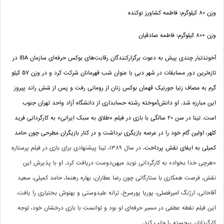
وزن
۸۰
کیلوگرم: فاطمه کشاورز نوکنده
وزن +
۸۰
کیلوگرم: فاطمه صادقیان
آخوندتبار چندی پیش به دعوت برگزارکنندگان رقابت‌های بوکس حرفه‌ای سازمان
IBA
در
تازه‌ترین دور مسابقات در شهر دبی با عنوان شب قهرمانان شرکت کرد و در وزن 57 کیلو
گرم به مصاف زنیا جورنیک قهمان بوکس زنان از رومانی رفت و پس از شش راند پیروز
این مبارزه شد.
او
دانش‌آموخته رشته حسابداری از دانشگاه آزاد واحد تهران جنوب
است.
تینا در سن
۲۰
سالگی با بازی در فیلم «طلاق به سبک ایرانی» به کارگردانی فرید
کلهر، اولین گام خود را در عرصه بازیگری برداشت و در کنار بازیگران مطرحی چون حامد
کمیلی به ایفای نقش پرداخت.
در سال
۱۳۸۹
، تینا پیشنهادی برای بازی در فیلم پرستاره
«هرچی خدا بخواد» به کارگردانی نوید میهن‌دوست دریافت کرد. او با پذیرش این
نقش، فرصت همکاری با ستارگانی چون رضا عطاران، بهاره رهنما، حامد کمیلی، سعید
آقاخانی، ارژنگ امیرفضلی، پوریا پورسرخ، ترانه علیدوستی و بهنوش بختیاری را یافت.
این فیلم نقطه عطفی در مسیر حرفه‌ای او بود و توانست با بازی درخشان خود، توجه
کارگردانان برجسته را جلب کند
.