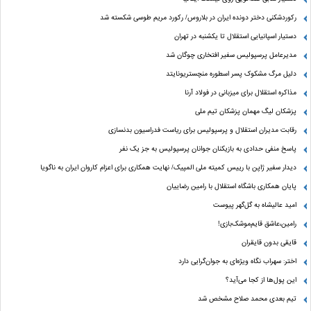
رکوردشکنی دختر دونده ایران در بلاروس/ رکورد مریم طوسی شکسته شد
دستیار اسپانیایی استقلال تا یکشنبه در تهران
مدیرعامل پرسپولیس سفیر افتخاری چوگان شد
دلیل مرگ مشکوک پسر اسطوره منچستریونایتد
مذاکره استقلال برای میزبانی در فولاد آرنا
پزشکان لیگ مهمان پزشکان تیم ملی
رقابت مدیران استقلال و پرسپولیس برای ریاست فدراسیون بدنسازی
پاسخ منفی حدادی به بازیکنان جوانان پرسپولیس به جز یک نفر
دیدار سفیر ژاپن با رییس کمیته ملی المپیک/ نهایت همکاری برای اعزام کاروان ایران به ناگویا
پایان همکاری باشگاه استقلال با رامین رضاییان
امید عالیشاه به گل‌گهر پیوست
رامین،عاشق قایم‌موشک‌بازی!
قایقی بدون قایقران
اختر: سهراب نگاه ویژه‌ای به جوان‌گرایی دارد
این پول‌ها از کجا می‌آید؟
تیم بعدی محمد صلاح مشخص شد