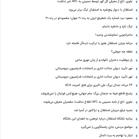
علوی: تاج از معرفی گل گهر توسط ممبینی به AFC خبر نداشت
استقلال با دیوار پنج‌نفره به استقبال لیگ برتر می‌رود
صعود مرد شماره یک شطرنج ایران به رده ۲۰ جهان/ مقصودلو در رده ۳۰
لیگ تازه و خاطره ناتمام
ماجراجویی تمام‌نشدنی وحید!
مراغه چیان: استقلال هنوز با ترکیب ایده‌آل فاصله دارد
نقطه چه جوشی؟
راز موفقیت دختران تکواندو از زبان مهروز ساعی
مُهر تأیید دیوان عدالت اداری بر انتخابات فدراسیون دوومیدانی
مُهر تأیید دیوان عدالت اداری بر انتخابات فدراسیون دوومیدانی
24 مرداد؛ جدال بزرگ علی‌ اکبری برای فتح کمربند ACA
پاسخ قاطع فیفا به جنجال بزرگ جام جهانی؛ هیچ‌کس فوتبال را نمی‌فروشد
علوی: تاج از نامه ممبینی به AFC اطلاع نداشت/ مقصران معرفی می‌شوند
بصره عراق میزبان استقلال و تراکتور در آسیا شد
بیانیه باشگاه استقلال درباره توهین به اعضای این باشگاه
مواضع مردمی، جای پاسخگویی را نمی‌گیرد
ایثار یا تهاجم به بیت المال