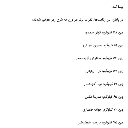
پیدا کند
.
در پایان این رقابت‌ها، نفرات برتر هر وزن به شرح زیر معرفی شدند
:
وزن
۴۸
کیلوگرم: کوثر احمدی
وزن
۵۱
کیلوگرم: سوزان جونکی
وزن
۵۴
کیلوگرم: ستایش گل‌محمدی
وزن
۵۷
کیلوگرم: کیانا بیابانی
وزن
۶۰
کیلوگرم: تینا آخوندتبار
وزن
۶۵
کیلوگرم: سارینا نقش
وزن
۷۰
کیلوگرم: جوانه صفیاری
وزن
۷۵
کیلوگرم: پارمیدا خوش‌خبر