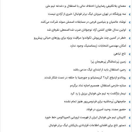
معمای بلاتکلیفی رضاییان/ اختلاف مالی با استقلال و دغدغه تیم ملی
سه ورزشگاه در تهران میزبان لیگ برتر فوتبال/ خبری از آزادی نیست
نوشاد عالمیان و بنیامین فرجی در مسابقات اسمش سوئد شرکت می‌کنند
اولین مدال طلای کشتی آزاد نوجوانان ضرب شد/اسمعلی نقره‌ای شد
خطر در کمین چند ملی‌پوش تکواندو/ مراقبت ویژه برای روزهای حیاتی پیش‌رو
امکان مهندسی انتخابات ژیمناستیک وجود ندارد
تاج تباهی
زمین پَر،تماشاگر پَر،هیجان پَر!
رجبی: استقلال باید از ابتدای لیگ مدعی باشد
رونالدو ازدواج کرد؟ کریستیانو و جورجینا با حلقه در دست شکار شدند
ستاره خارجی استقلال: همسرم اجازه نداد برگردم
نیمار بازگشت به تیم ملی فوتبال برزیل را رد کرد
جام‌جهانی پُرحاشیه برای فردوسی‌پور هنوز تمام نشده
حضور مجدد وحید امیری در فولاد
کاپیتان تیم ملی فوتبال ایران از فهرست اروپایی المپیاکوس خط خورد
دستور تاج برای افشای اطلاعات قراردادی بازیکنان لیگ برتر فوتبال