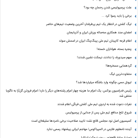
علت پرسپولیسی شدن رحمان چه بود؟
برخی را باید رسوا کرد …
لیگ کشتی در انتظار یک تیم پرطرفدار؛ آخرین وضعیت تیم‌های حاضر
امضای سند همکاری سه‌ساله ورزش ایران و آذربایجان
اعلام قرعه کاپیتان تیم ملی پینگ‌پنگ ایران در اسمش سوئد
پنجره بسته، هواداران خسته!
سهم سیدورف را ندادند، نیمکت نشین شدند!
گردهمایی مسخره‌ها!
متفاوت‌ترین لیگ
لیونل مسی چگونه وارد باشگاه میلیاردها شد؟
رئیس فدراسیون بوکس: یک اعزام ما هزینه چهار اعزام رشته‌های دیگر را دارد/ اعزام فروتن گل‌آرا به ناگویا
منتفی شد
نفرات دعوت شده به اردوی تیم ملی کشتی فرنگی اعلام شدند
شروع تلخ مدافع تیم ملی پس از جدایی از پرسپولیس
کمیسیون اصل نود مجلس قانع نشد؛ تایید صلاحیت برخی نامزدها سلیقه‌ای است
آینده نامعلوم طارمی در المپیاکوس/ مهاجم ایرانی پیشنهاد رسمی ندارد
دستیار سابق قلعه‌نویی روی نیمکت ایتالیا