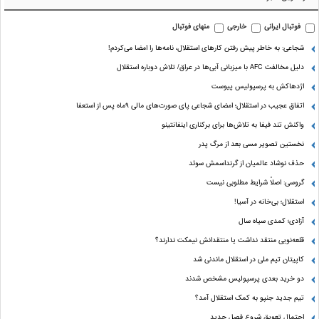
فوتبال ایرانی
خارجی
منهای فوتبال
شجاعی: به خاطر پیش رفتن کارهای استقلال، نامه‌ها را امضا می‌کردم!
دلیل مخالفت AFC با میزبانی آبی‌ها در عراق/ تلاش دوباره استقلال
اژدهاکش به پرسپولیس پیوست
اتفاق عجیب در استقلال؛ امضای شجاعی پای صورت‌های مالی ٩ماه پس از استعفا
واکنش تند فیفا به تلاش‌ها برای برکناری اینفانتینو
نخستین تصویر مسی بعد از مرگ پدر
حذف نوشاد عالمیان از گرنداسمش سوئد
گروسی: اصلاً شرایط مطلوبی نیست
استقلال؛ بی‌خانه در آسیا!
آزادی؛ کمدی سیاه سال
قلعه‌نویی منتقد نداشت یا منتقدانش نیمکت ندارند؟
کاپیتان تیم ملی در استقلال ماندنی شد
دو خرید بعدی پرسپولیس مشخص شدند
تیم جدید جنپو به کمک استقلال آمد؟
احتمال تعویق شروع فصل جدید