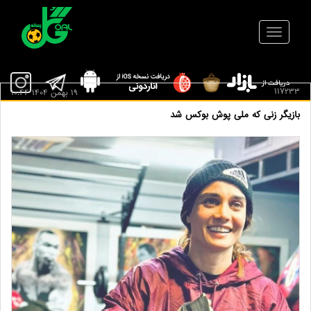
117233
19 بهمن 1404 10:44
بازیگر زنی که ملی پوش بوکس شد