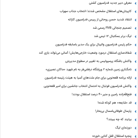
معرفی دبیر جدید فدراسیون کشتی
کاپیتان‌های استقلال مشخص شدند/ انتخاب جذاب سهراب
انتقاد شدید حسن روحانی از رییس فدراسیون کاراته
تصمیم جنجالی FIVB رسمی شد
لیگ برتر بسکتبال ۱۲ تیمی شد
حکم رئیس فدراسیون والیبال برای یک مدیر باسابقه فدراسیون
شفاف‌سازی استقلال درمورد وضعیت خارجی‌هایش/ آسانی می‌تواند بازی کند
واکنش باشگاه پرسپولیس به تغییر در سطوح مدیریتی
نامگذاری زمین شماره ۲ ورزشگاه درفشی‌فر به نام شهید «ماکان نصیری»
ارائه برنامه‌ قلعه‌نویی برای جام ملت‌های آسیا به هیئت رئیسه فدراسیون
واکنش فدراسیون فوتبال به احتمال انتخاب جانشین برای امیر قلعه‌نویی
فتح‌الله‌زاده: رامین و منیر 40 درصد استقلال بودند!
قد «شایعه» هم کوتاه شده!
پارسال طوفانی،امسال بی‌بخار!
بیایند که چه ببینند؟
دورنمای لیگ
پنجره‌ استقلال قفل کتابی خورده