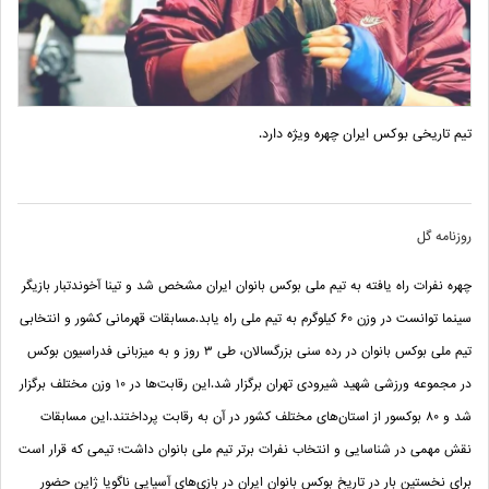
تیم تاریخی بوکس ایران چهره ویژه دارد.
روزنامه گل
چهره نفرات راه یافته به تیم ملی بوکس بانوان ایران مشخص شد و تینا آخوندتبار بازیگر
سینما توانست در وزن 60 کیلوگرم به تیم ملی راه یابد
.
مسابقات قهرمانی کشور و انتخابی
تیم ملی بوکس بانوان در رده سنی بزرگسالان، طی
۳
روز و به میزبانی فدراسیون بوکس
در مجموعه ورزشی شهید شیرودی تهران برگزار شد
.
این رقابت‌ها در
۱۰
وزن مختلف برگزار
شد و
۸۰
بوکسور از استان‌های مختلف کشور در آن به رقابت پرداختند
.
این مسابقات
نقش مهمی در شناسایی و انتخاب نفرات برتر تیم ملی بانوان داشت؛ تیمی که قرار است
برای نخستین بار در تاریخ بوکس بانوان ایران در بازی‌های آسیایی ناگویا ژاپن حضور