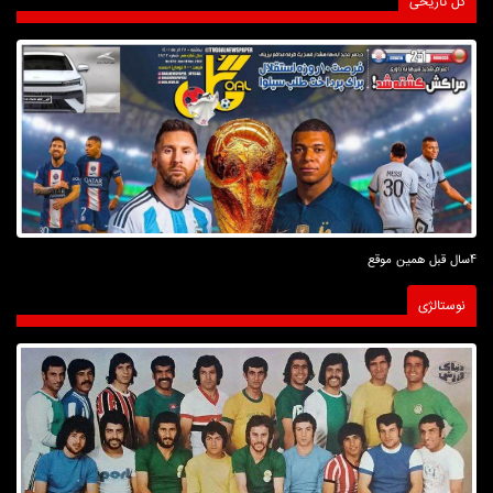
گل تاریخی
4سال قبل همین موقع
نوستالژی