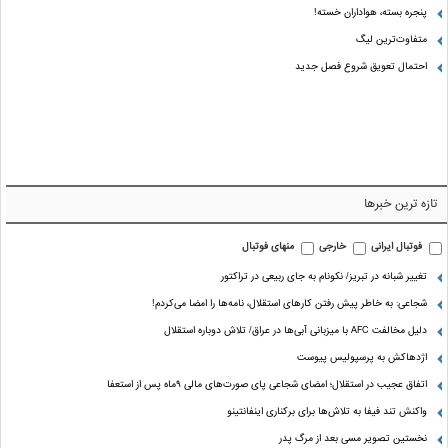
پنجره بسته، هواداران خسته!
متفاوت‌ترین لیگ
احتمال تعویق شروع فصل جدید
تازه ترین خبرها
فوتبال ایرانی
خارجی
منهای فوتبال
تغییر شبانه در تبریز/ نکونام به جای ربیعی در تراکتور
شجاعی: به خاطر پیش رفتن کارهای استقلال، نامه‌ها را امضا می‌کردم!
دلیل مخالفت AFC با میزبانی آبی‌ها در عراق/ تلاش دوباره استقلال
اژدهاکش به پرسپولیس پیوست
اتفاق عجیب در استقلال؛ امضای شجاعی پای صورت‌های مالی ٩ماه پس از استعفا
واکنش تند فیفا به تلاش‌ها برای برکناری اینفانتینو
نخستین تصویر مسی بعد از مرگ پدر