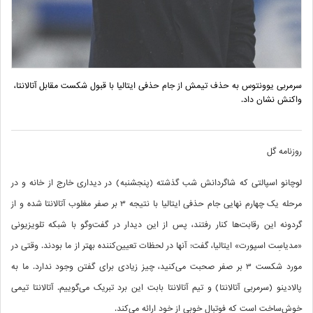
سرمربی یوونتوس به حذف تیمش از جام حذفی ایتالیا با قبول شکست مقابل آتالانتا،
واکنش نشان داد.
روزنامه گل
لوچانو اسپالتی که شاگردانش شب گذشته (پنجشنبه) در دیداری خارج از خانه و در
مرحله یک چهارم نهایی جام حذفی ایتالیا با نتیجه 3 بر صفر مغلوب آتالانتا شده و از
گردونه این رقابت‌ها کنار رفتند، پس از این دیدار در گفت‌وگو با شبکه تلویزیونی
«مدیاسِت اسپورت» ایتالیا، گفت: آنها در لحظات تعیین‌کننده بهتر از ما بودند. وقتی در
مورد شکست 3 بر صفر صحبت می‌کنید، چیز زیادی برای گفتن وجود ندارد. ما به
پالادینو (سرمربی آتالانتا) و تیم آتالانتا بابت این برد تبریک می‌گوییم. آتالانتا تیمی
خوش‌ساخت است که فوتبال خوبی از خود ارائه می‌کند.