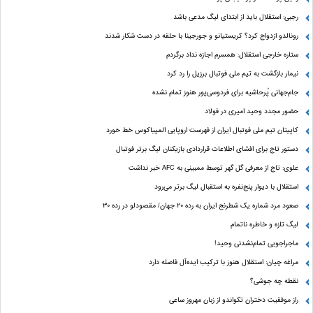
رجبی: استقلال باید از ابتدای لیگ مدعی باشد
رونالدو ازدواج کرد؟ کریستیانو و جورجینا با حلقه در دست شکار شدند
ستاره خارجی استقلال: همسرم اجازه نداد برگردم
نیمار بازگشت به تیم ملی فوتبال برزیل را رد کرد
جام‌جهانی پُرحاشیه برای فردوسی‌پور هنوز تمام نشده
حضور مجدد وحید امیری در فولاد
کاپیتان تیم ملی فوتبال ایران از فهرست اروپایی المپیاکوس خط خورد
دستور تاج برای افشای اطلاعات قراردادی بازیکنان لیگ برتر فوتبال
علوی: تاج از معرفی گل گهر توسط ممبینی به AFC خبر نداشت
استقلال با دیوار پنج‌نفره به استقبال لیگ برتر می‌رود
صعود مرد شماره یک شطرنج ایران به رده ۲۰ جهان/ مقصودلو در رده ۳۰
لیگ تازه و خاطره ناتمام
ماجراجویی تمام‌نشدنی وحید!
مراغه چیان: استقلال هنوز با ترکیب ایده‌آل فاصله دارد
نقطه چه جوشی؟
راز موفقیت دختران تکواندو از زبان مهروز ساعی