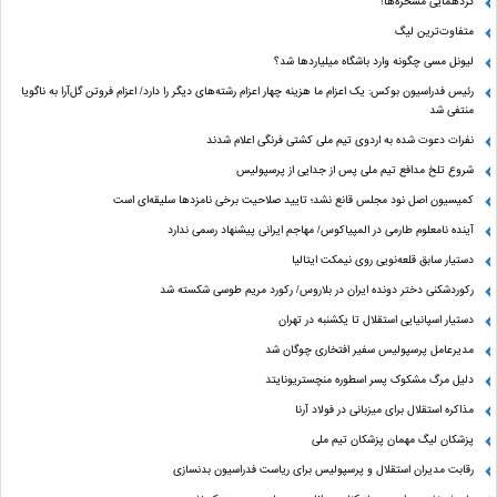
گردهمایی مسخره‌ها!
متفاوت‌ترین لیگ
لیونل مسی چگونه وارد باشگاه میلیاردها شد؟
رئیس فدراسیون بوکس: یک اعزام ما هزینه چهار اعزام رشته‌های دیگر را دارد/ اعزام فروتن گل‌آرا به ناگویا
منتفی شد
نفرات دعوت شده به اردوی تیم ملی کشتی فرنگی اعلام شدند
شروع تلخ مدافع تیم ملی پس از جدایی از پرسپولیس
کمیسیون اصل نود مجلس قانع نشد؛ تایید صلاحیت برخی نامزدها سلیقه‌ای است
آینده نامعلوم طارمی در المپیاکوس/ مهاجم ایرانی پیشنهاد رسمی ندارد
دستیار سابق قلعه‌نویی روی نیمکت ایتالیا
رکوردشکنی دختر دونده ایران در بلاروس/ رکورد مریم طوسی شکسته شد
دستیار اسپانیایی استقلال تا یکشنبه در تهران
مدیرعامل پرسپولیس سفیر افتخاری چوگان شد
دلیل مرگ مشکوک پسر اسطوره منچستریونایتد
مذاکره استقلال برای میزبانی در فولاد آرنا
پزشکان لیگ مهمان پزشکان تیم ملی
رقابت مدیران استقلال و پرسپولیس برای ریاست فدراسیون بدنسازی