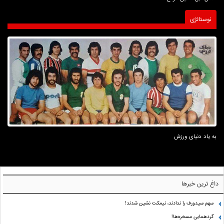
نوستالژی
به یاد دنیای ورزش
داغ ترین خبرها
سهم سیدورف را ندادند، نیمکت نشین شدند!
گردهمایی مسخره‌ها!