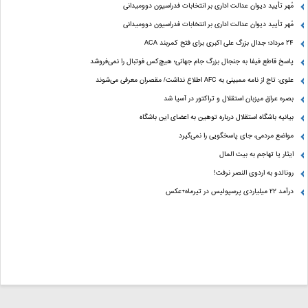
مُهر تأیید دیوان عدالت اداری بر انتخابات فدراسیون دوومیدانی
مُهر تأیید دیوان عدالت اداری بر انتخابات فدراسیون دوومیدانی
24 مرداد؛ جدال بزرگ علی‌ اکبری برای فتح کمربند ACA
پاسخ قاطع فیفا به جنجال بزرگ جام جهانی؛ هیچ‌کس فوتبال را نمی‌فروشد
علوی: تاج از نامه ممبینی به AFC اطلاع نداشت/ مقصران معرفی می‌شوند
بصره عراق میزبان استقلال و تراکتور در آسیا شد
بیانیه باشگاه استقلال درباره توهین به اعضای این باشگاه
مواضع مردمی، جای پاسخگویی را نمی‌گیرد
ایثار یا تهاجم به بیت المال
رونالدو به اردوی النصر نرفت!
درآمد ۲۲ میلیاردی پرسپولیس در تیرماه+عکس