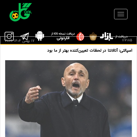
117185
17 بهمن 1404 19:24
اسپالتی: آتالانتا در لحظات تعیین‌کننده بهتر از ما بود