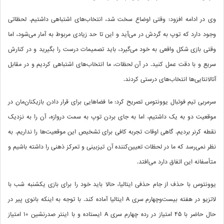
وی در ادامه افزود: وقتی اوضاع سخت شد، انتخاب‌های اشتباهی داشتیم. لحظاتی
وجود دارد که توپ به گردش در می‌آید و این تا حد زیادی مربوط به آمار می‌شود، اما
وقتی بازی شکل واقعی به خود می‌گیرد، باید تصمیمات درست را بگیرید و در کنارش
سریع و با دقت عمل کنید. در آن لحظات، ما انتخاب‌های اشتباهی کردیم و در مقابل
آتالانتایی‌ها انتخاب‌های درستی کردند.
سرمربی تیم فوتبال یوونتوس تصریح کرد: ما فضاهایی برای قرار دادن بازیکنان‌مان در
موقعیت دو به یک داشتیم، اما به جای بردن توپ به سمت دروازه‌، آن را به نزدیک
نقطه کرنر بردیم. گاهی اوقات تجربه کافی برای تشخیص این موقعیت‌ها را نداریم. به
نظر نمی‌رسد که ما در لحظات تعیین‌کننده آن تیزبینی و تمرکز ذهنی را داشته باشیم و
متأسفانه این اتفاق دارد می‌افتد.
یوونتوس با حذف از جام حذفی ایتالیا، حالا باید خود را برای بازی یکشنبه شب با
لاتزیو در هفته بیست‌وچهارم سری A ایتالیا آماده کند. با توجه به اینکه بانوی پیر در
حال حاضر با 45 امتیاز در رده چهارم سری A ایستاده و با اینتر صدرنشین 10 امتیاز