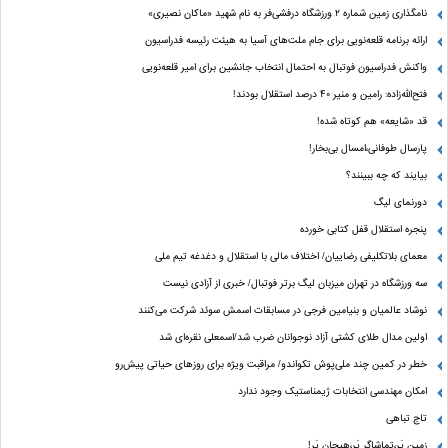
نامگذاری زمین شماره ۲ ورزشگاه درفشی‌فر به نام شهید «ماکان نصیری»
ارائه برنامه‌ قلعه‌نویی برای جام ملت‌های آسیا به هیئت رئیسه فدراسیون
واکنش فدراسیون فوتبال به احتمال انتخاب جانشین برای امیر قلعه‌نویی
فتح‌الله‌زاده: رامین و منیر 40 درصد استقلال بودند!
قد «شایعه» هم کوتاه شده!
پارسال طوفانی،امسال بی‌بخار!
بیایند که چه ببینند؟
دورنمای لیگ
پنجره‌ استقلال قفل کتابی خورده
معمای بلاتکلیفی رضاییان/ اختلاف مالی با استقلال و دغدغه تیم ملی
سه ورزشگاه در تهران میزبان لیگ برتر فوتبال/ خبری از آزادی نیست
نوشاد عالمیان و بنیامین فرجی در مسابقات اسمش سوئد شرکت می‌کنند
اولین مدال طلای کشتی آزاد نوجوانان ضرب شد/اسمعلی نقره‌ای شد
خطر در کمین چند ملی‌پوش تکواندو/ مراقبت ویژه برای روزهای حیاتی پیش‌رو
امکان مهندسی انتخابات ژیمناستیک وجود ندارد
تاج تباهی
زمین پَر،تماشاگر پَر،هیجان پَر!