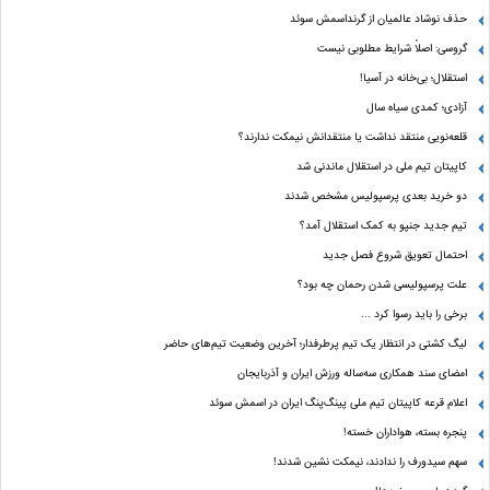
حذف نوشاد عالمیان از گرنداسمش سوئد
گروسی: اصلاً شرایط مطلوبی نیست
استقلال؛ بی‌خانه در آسیا!
آزادی؛ کمدی سیاه سال
قلعه‌نویی منتقد نداشت یا منتقدانش نیمکت ندارند؟
کاپیتان تیم ملی در استقلال ماندنی شد
دو خرید بعدی پرسپولیس مشخص شدند
تیم جدید جنپو به کمک استقلال آمد؟
احتمال تعویق شروع فصل جدید
علت پرسپولیسی شدن رحمان چه بود؟
برخی را باید رسوا کرد …
لیگ کشتی در انتظار یک تیم پرطرفدار؛ آخرین وضعیت تیم‌های حاضر
امضای سند همکاری سه‌ساله ورزش ایران و آذربایجان
اعلام قرعه کاپیتان تیم ملی پینگ‌پنگ ایران در اسمش سوئد
پنجره بسته، هواداران خسته!
سهم سیدورف را ندادند، نیمکت نشین شدند!