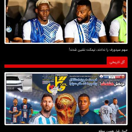
سهم سیدورف را ندادند، نیمکت نشین شدند!
گل تاریخی
4سال قبل همین موقع