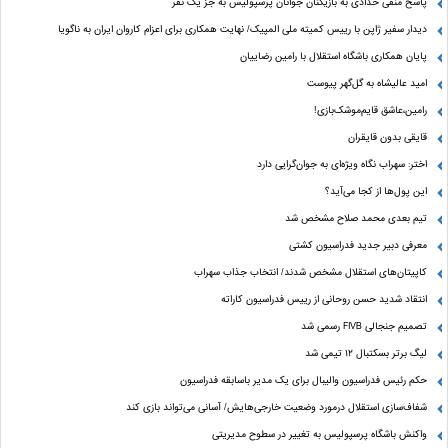
پاسخ منفی حدادی به بازیکنان جوانان پرسپولیس به جز یک نفر
دیدار سفیر ژاپن با رییس کمیته ملی المپیک/ نهایت همکاری برای اعزام کاروان ایران به ناگویا
پایان همکاری باشگاه استقلال با رامین رضاییان
امید عالیشاه به گل‌گهر پیوست
رامین،عاشق قایم‌موشک‌بازی!
قایقی بدون قایقران
اختر: سهراب نگاه ویژه‌ای به جوان‌گرایی دارد
این پول‌ها از کجا می‌آید؟
تیم بعدی محمد صلاح مشخص شد
معرفی دبیر جدید فدراسیون کشتی
کاپیتان‌های استقلال مشخص شدند/ انتخاب جذاب سهراب
انتقاد شدید حسن روحانی از رییس فدراسیون کاراته
تصمیم جنجالی FIVB رسمی شد
لیگ برتر بسکتبال ۱۲ تیمی شد
حکم رئیس فدراسیون والیبال برای یک مدیر باسابقه فدراسیون
شفاف‌سازی استقلال درمورد وضعیت خارجی‌هایش/ آسانی می‌تواند بازی کند
واکنش باشگاه پرسپولیس به تغییر در سطوح مدیریتی