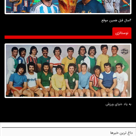
4سال قبل همین موقع
نوستالژی
به یاد دنیای ورزش
داغ ترین خبرها