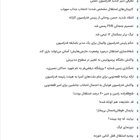
معرفی دبیر جدید فدراسیون کشتی
کاپیتان‌های استقلال مشخص شدند/ انتخاب جذاب سهراب
انتقاد شدید حسن روحانی از رییس فدراسیون کاراته
تصمیم جنجالی FIVB رسمی شد
لیگ برتر بسکتبال ۱۲ تیمی شد
حکم رئیس فدراسیون والیبال برای یک مدیر باسابقه فدراسیون
شفاف‌سازی استقلال درمورد وضعیت خارجی‌هایش/ آسانی می‌تواند بازی کند
واکنش باشگاه پرسپولیس به تغییر در سطوح مدیریتی
نامگذاری زمین شماره ۲ ورزشگاه درفشی‌فر به نام شهید «ماکان نصیری»
ارائه برنامه‌ قلعه‌نویی برای جام ملت‌های آسیا به هیئت رئیسه فدراسیون
واکنش فدراسیون فوتبال به احتمال انتخاب جانشین برای امیر قلعه‌نویی
فتح‌الله‌زاده: رامین و منیر 40 درصد استقلال بودند!
قد «شایعه» هم کوتاه شده!
پارسال طوفانی،امسال بی‌بخار!
بیایند که چه ببینند؟
دورنمای لیگ
پنجره‌ استقلال قفل کتابی خورده