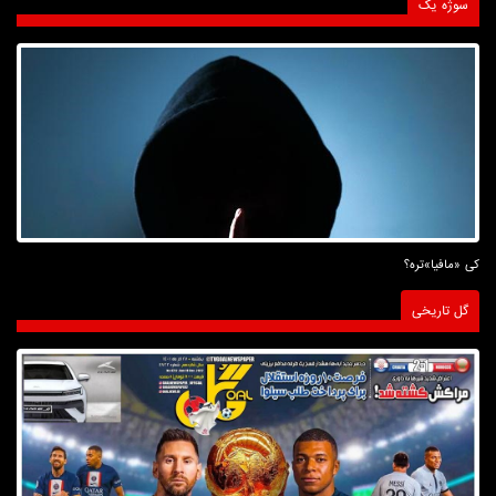
سوژه یک
کی «مافیا»تره؟
گل تاریخی