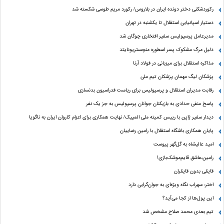
رکوردشکنی دختر دونده ایران در بلاروس/ رکورد مریم طوسی شکسته شد
دستیار اسپانیایی استقلال تا یکشنبه در تهران
مدیرعامل پرسپولیس سفیر افتخاری چوگان شد
دلیل مرگ مشکوک پسر اسطوره منچستریونایتد
مذاکره استقلال برای میزبانی در فولاد آرنا
پزشکان لیگ مهمان پزشکان تیم ملی
رقابت مدیران استقلال و پرسپولیس برای ریاست فدراسیون بدنسازی
پاسخ منفی حدادی به بازیکنان جوانان پرسپولیس به جز یک نفر
دیدار سفیر ژاپن با رییس کمیته ملی المپیک/ نهایت همکاری برای اعزام کاروان ایران به ناگویا
پایان همکاری باشگاه استقلال با رامین رضاییان
امید عالیشاه به گل‌گهر پیوست
رامین،عاشق قایم‌موشک‌بازی!
قایقی بدون قایقران
اختر: سهراب نگاه ویژه‌ای به جوان‌گرایی دارد
این پول‌ها از کجا می‌آید؟
تیم بعدی محمد صلاح مشخص شد