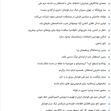
معمای بلاتکلیفی رضاییان/ اختلاف مالی با استقلال و دغدغه تیم ملی
سه ورزشگاه در تهران میزبان لیگ برتر فوتبال/ خبری از آزادی نیست
نوشاد عالمیان و بنیامین فرجی در مسابقات اسمش سوئد شرکت می‌کنند
اولین مدال طلای کشتی آزاد نوجوانان ضرب شد/اسمعلی نقره‌ای شد
خطر در کمین چند ملی‌پوش تکواندو/ مراقبت ویژه برای روزهای حیاتی پیش‌رو
امکان مهندسی انتخابات ژیمناستیک وجود ندارد
تاج تباهی
زمین پَر،تماشاگر پَر،هیجان پَر!
رجبی: استقلال باید از ابتدای لیگ مدعی باشد
رونالدو ازدواج کرد؟ کریستیانو و جورجینا با حلقه در دست شکار شدند
ستاره خارجی استقلال: همسرم اجازه نداد برگردم
نیمار بازگشت به تیم ملی فوتبال برزیل را رد کرد
جام‌جهانی پُرحاشیه برای فردوسی‌پور هنوز تمام نشده
حضور مجدد وحید امیری در فولاد
کاپیتان تیم ملی فوتبال ایران از فهرست اروپایی المپیاکوس خط خورد
دستور تاج برای افشای اطلاعات قراردادی بازیکنان لیگ برتر فوتبال
علوی: تاج از معرفی گل گهر توسط ممبینی به AFC خبر نداشت