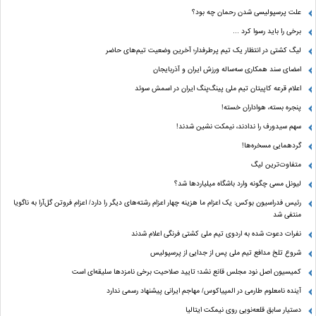
علت پرسپولیسی شدن رحمان چه بود؟
برخی را باید رسوا کرد …
لیگ کشتی در انتظار یک تیم پرطرفدار؛ آخرین وضعیت تیم‌های حاضر
امضای سند همکاری سه‌ساله ورزش ایران و آذربایجان
اعلام قرعه کاپیتان تیم ملی پینگ‌پنگ ایران در اسمش سوئد
پنجره بسته، هواداران خسته!
سهم سیدورف را ندادند، نیمکت نشین شدند!
گردهمایی مسخره‌ها!
متفاوت‌ترین لیگ
لیونل مسی چگونه وارد باشگاه میلیاردها شد؟
رئیس فدراسیون بوکس: یک اعزام ما هزینه چهار اعزام رشته‌های دیگر را دارد/ اعزام فروتن گل‌آرا به ناگویا
منتفی شد
نفرات دعوت شده به اردوی تیم ملی کشتی فرنگی اعلام شدند
شروع تلخ مدافع تیم ملی پس از جدایی از پرسپولیس
کمیسیون اصل نود مجلس قانع نشد؛ تایید صلاحیت برخی نامزدها سلیقه‌ای است
آینده نامعلوم طارمی در المپیاکوس/ مهاجم ایرانی پیشنهاد رسمی ندارد
دستیار سابق قلعه‌نویی روی نیمکت ایتالیا