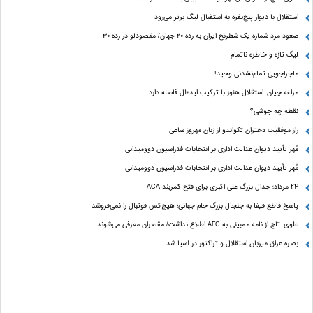
استقلال با دیوار پنج‌نفره به استقبال لیگ برتر می‌رود
صعود مرد شماره یک شطرنج ایران به رده ۲۰ جهان/ مقصودلو در رده ۳۰
لیگ تازه و خاطره ناتمام
ماجراجویی تمام‌نشدنی وحید!
مراغه چیان: استقلال هنوز با ترکیب ایده‌آل فاصله دارد
نقطه چه جوشی؟
راز موفقیت دختران تکواندو از زبان مهروز ساعی
مُهر تأیید دیوان عدالت اداری بر انتخابات فدراسیون دوومیدانی
مُهر تأیید دیوان عدالت اداری بر انتخابات فدراسیون دوومیدانی
24 مرداد؛ جدال بزرگ علی‌ اکبری برای فتح کمربند ACA
پاسخ قاطع فیفا به جنجال بزرگ جام جهانی؛ هیچ‌کس فوتبال را نمی‌فروشد
علوی: تاج از نامه ممبینی به AFC اطلاع نداشت/ مقصران معرفی می‌شوند
بصره عراق میزبان استقلال و تراکتور در آسیا شد