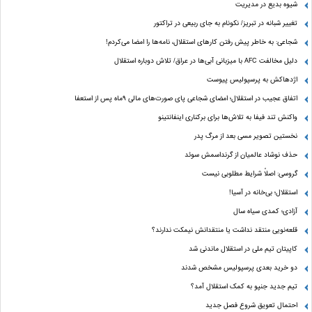
شیوه بدیع در مدیریت
تغییر شبانه در تبریز/ نکونام به جای ربیعی در تراکتور
شجاعی: به خاطر پیش رفتن کارهای استقلال، نامه‌ها را امضا می‌کردم!
دلیل مخالفت AFC با میزبانی آبی‌ها در عراق/ تلاش دوباره استقلال
اژدهاکش به پرسپولیس پیوست
اتفاق عجیب در استقلال؛ امضای شجاعی پای صورت‌های مالی ٩ماه پس از استعفا
واکنش تند فیفا به تلاش‌ها برای برکناری اینفانتینو
نخستین تصویر مسی بعد از مرگ پدر
حذف نوشاد عالمیان از گرنداسمش سوئد
گروسی: اصلاً شرایط مطلوبی نیست
استقلال؛ بی‌خانه در آسیا!
آزادی؛ کمدی سیاه سال
قلعه‌نویی منتقد نداشت یا منتقدانش نیمکت ندارند؟
کاپیتان تیم ملی در استقلال ماندنی شد
دو خرید بعدی پرسپولیس مشخص شدند
تیم جدید جنپو به کمک استقلال آمد؟
احتمال تعویق شروع فصل جدید