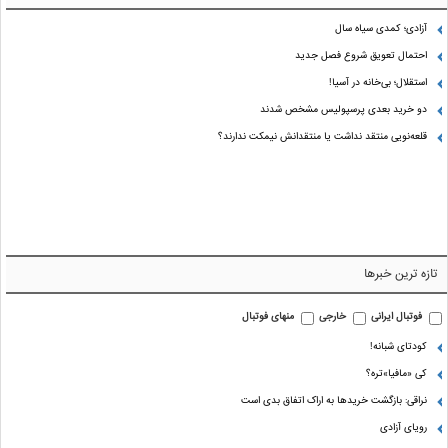
آزادی؛ کمدی سیاه سال
احتمال تعویق شروع فصل جدید
استقلال؛ بی‌خانه در آسیا!
دو خرید بعدی پرسپولیس مشخص شدند
قلعه‌نویی منتقد نداشت یا منتقدانش نیمکت ندارند؟
تازه ترین خبرها
فوتبال ایرانی
خارجی
منهای فوتبال
کودتای شبانه!
کی «مافیا»تره؟
نراقی: بازگشت خریدها به اراک اتفاق بدی است
رویای آزادی