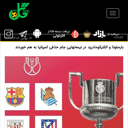
117183
17 بهمن 1404 19:22
بارسلونا و اتلتیکومادرید در نیمه‌نهایی جام حذفی اسپانیا به هم خوردند