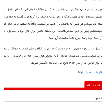
وی در پایان درباره واکنش بازیکنانش به گلزنی هافبک آلمانی‌اش که این فصل با
مصدومیت‌های جدی همسترینگ و زانو دست و پنجه نرم کرده بود، گفت: نه تنها من،
بلکه فکر می‌کنم هر کسی که هاورتس را کمی می‌شناسد، واقعاً به شکلی خاص برای او
خوشحالیم چون او لایق بهترین‌هاست. این لحظه‌ خاصی برای کای بود و امیدوارم از
آن لذت برده باشد چون کاملاً شایسته‌ آن است.
آرسنال در تاریخ 22 مارس (2 فروردین 1405) در ورزشگاه ومبلی لندن به مصاف برنده
بازی منچسترسیتی-نیوکلسل خواهد رفت. توپچی‌های لندن حالا این فرصت را دارند
تا برای اولین بار از سال 1993 فاتح جام اتحادیه انگلیس شوند.
#آرسنال
#میکل آرتتا
ثبت دیدگاه
* نام: