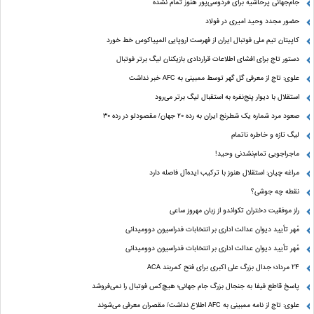
جام‌جهانی پُرحاشیه برای فردوسی‌پور هنوز تمام نشده
حضور مجدد وحید امیری در فولاد
کاپیتان تیم ملی فوتبال ایران از فهرست اروپایی المپیاکوس خط خورد
دستور تاج برای افشای اطلاعات قراردادی بازیکنان لیگ برتر فوتبال
علوی: تاج از معرفی گل گهر توسط ممبینی به AFC خبر نداشت
استقلال با دیوار پنج‌نفره به استقبال لیگ برتر می‌رود
صعود مرد شماره یک شطرنج ایران به رده ۲۰ جهان/ مقصودلو در رده ۳۰
لیگ تازه و خاطره ناتمام
ماجراجویی تمام‌نشدنی وحید!
مراغه چیان: استقلال هنوز با ترکیب ایده‌آل فاصله دارد
نقطه چه جوشی؟
راز موفقیت دختران تکواندو از زبان مهروز ساعی
مُهر تأیید دیوان عدالت اداری بر انتخابات فدراسیون دوومیدانی
مُهر تأیید دیوان عدالت اداری بر انتخابات فدراسیون دوومیدانی
24 مرداد؛ جدال بزرگ علی‌ اکبری برای فتح کمربند ACA
پاسخ قاطع فیفا به جنجال بزرگ جام جهانی؛ هیچ‌کس فوتبال را نمی‌فروشد
علوی: تاج از نامه ممبینی به AFC اطلاع نداشت/ مقصران معرفی می‌شوند