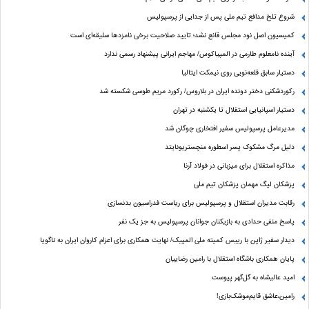
شروع تلخ مدافع تیم ملی پس از جدایی از پرسپولیس
کمیسیون اصل نود مجلس قانع نشد؛ تایید صلاحیت برخی نامزدها سلیقه‌ای است
آینده نامعلوم طارمی در المپیاکوس/ مهاجم ایرانی پیشنهاد رسمی ندارد
دستیار سابق قلعه‌نویی روی نیمکت ایتالیا
رکوردشکنی دختر دونده ایران در بلاروس/ رکورد مریم طوسی شکسته شد
دستیار اسپانیایی استقلال تا یکشنبه در تهران
مدیرعامل پرسپولیس سفیر افتخاری چوگان شد
دلیل مرگ مشکوک پسر اسطوره منچستریونایتد
مذاکره استقلال برای میزبانی در فولاد آرنا
پزشکان لیگ مهمان پزشکان تیم ملی
رقابت مدیران استقلال و پرسپولیس برای ریاست فدراسیون بدنسازی
پاسخ منفی حدادی به بازیکنان جوانان پرسپولیس به جز یک نفر
دیدار سفیر ژاپن با رییس کمیته ملی المپیک/ نهایت همکاری برای اعزام کاروان ایران به ناگویا
پایان همکاری باشگاه استقلال با رامین رضاییان
امید عالیشاه به گل‌گهر پیوست
رامین،عاشق قایم‌موشک‌بازی!