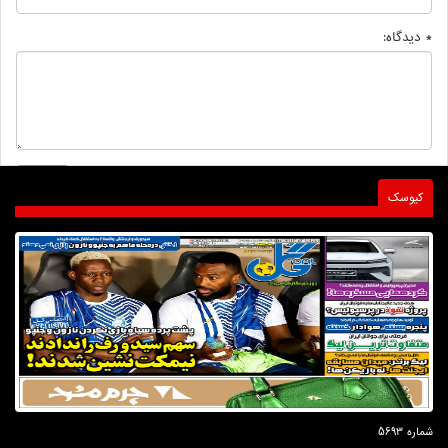
* دیدگاه:
کیوسک
شماره 5693