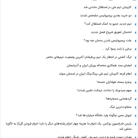
کاپیتان تیم ملی در استقلال ماندنی شد
دو خرید بعدی پرسپولیس مشخص شدند
تیم جدید جنپو به کمک استقلال آمد؟
احتمال تعویق شروع فصل جدید
علت پرسپولیسی شدن رحمان چه بود؟
برخی را باید رسوا کرد …
لیگ کشتی در انتظار یک تیم پرطرفدار؛ آخرین وضعیت تیم‌های حاضر
امضای سند همکاری سه‌ساله ورزش ایران و آذربایجان
اعلام قرعه کاپیتان تیم ملی پینگ‌پنگ ایران در اسمش سوئد
پنجره بسته، هواداران خسته!
سهم سیدورف را ندادند، نیمکت نشین شدند!
گردهمایی مسخره‌ها!
متفاوت‌ترین لیگ
لیونل مسی چگونه وارد باشگاه میلیاردها شد؟
رئیس فدراسیون بوکس: یک اعزام ما هزینه چهار اعزام رشته‌های دیگر را دارد/ اعزام فروتن گل‌آرا به ناگویا
منتفی شد
نفرات دعوت شده به اردوی تیم ملی کشتی فرنگی اعلام شدند