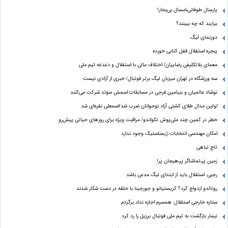
پارسال طوفانی،امسال بی‌بخار!
بیایند که چه ببینند؟
دورنمای لیگ
پنجره‌ استقلال قفل کتابی خورده
معمای بلاتکلیفی رضاییان/ اختلاف مالی با استقلال و دغدغه تیم ملی
سه ورزشگاه در تهران میزبان لیگ برتر فوتبال/ خبری از آزادی نیست
نوشاد عالمیان و بنیامین فرجی در مسابقات اسمش سوئد شرکت می‌کنند
اولین مدال طلای کشتی آزاد نوجوانان ضرب شد/اسمعلی نقره‌ای شد
خطر در کمین چند ملی‌پوش تکواندو/ مراقبت ویژه برای روزهای حیاتی پیش‌رو
امکان مهندسی انتخابات ژیمناستیک وجود ندارد
تاج تباهی
زمین پَر،تماشاگر پَر،هیجان پَر!
رجبی: استقلال باید از ابتدای لیگ مدعی باشد
رونالدو ازدواج کرد؟ کریستیانو و جورجینا با حلقه در دست شکار شدند
ستاره خارجی استقلال: همسرم اجازه نداد برگردم
نیمار بازگشت به تیم ملی فوتبال برزیل را رد کرد