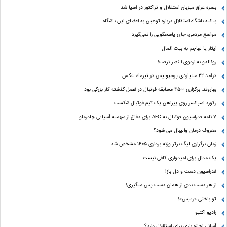
بصره عراق میزبان استقلال و تراکتور در آسیا شد
بیانیه باشگاه استقلال درباره توهین به اعضای این باشگاه
مواضع مردمی، جای پاسخگویی را نمی‌گیرد
ایثار یا تهاجم به بیت المال
رونالدو به اردوی النصر نرفت!
درآمد ۲۲ میلیاردی پرسپولیس در تیرماه+عکس
بهاروند: برگزاری ۴۵۰۰ مسابقه فوتبال در فصل گذشته کار بزرگی بود
رکورد اسپانسر روی پیراهن یک تیم فوتبال شکست
۷ نامه فدراسیون فوتبال به AFC برای دفاع از سهمیه آسیایی چادرملو
معروف درمان والیبال می شود؟
زمان برگزاری لیگ برتر وزنه برداری ۱۴۰۵ مشخص شد
یک مدال برای امیدواری کافی نیست
فدراسیون دست‌ و دل باز!
از هر دست بدی از همان دست پس میگیری!
تو باختی «رییس»!
رادیو اکتیو
آسانی اجازه بازی برای استقلال دارد؟