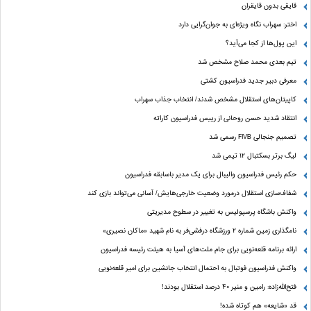
قایقی بدون قایقران
اختر: سهراب نگاه ویژه‌ای به جوان‌گرایی دارد
این پول‌ها از کجا می‌آید؟
تیم بعدی محمد صلاح مشخص شد
معرفی دبیر جدید فدراسیون کشتی
کاپیتان‌های استقلال مشخص شدند/ انتخاب جذاب سهراب
انتقاد شدید حسن روحانی از رییس فدراسیون کاراته
تصمیم جنجالی FIVB رسمی شد
لیگ برتر بسکتبال ۱۲ تیمی شد
حکم رئیس فدراسیون والیبال برای یک مدیر باسابقه فدراسیون
شفاف‌سازی استقلال درمورد وضعیت خارجی‌هایش/ آسانی می‌تواند بازی کند
واکنش باشگاه پرسپولیس به تغییر در سطوح مدیریتی
نامگذاری زمین شماره ۲ ورزشگاه درفشی‌فر به نام شهید «ماکان نصیری»
ارائه برنامه‌ قلعه‌نویی برای جام ملت‌های آسیا به هیئت رئیسه فدراسیون
واکنش فدراسیون فوتبال به احتمال انتخاب جانشین برای امیر قلعه‌نویی
فتح‌الله‌زاده: رامین و منیر 40 درصد استقلال بودند!
قد «شایعه» هم کوتاه شده!