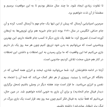
تا تفاوت زیادی ایجاد شود. ما چند سال منتظر بودیم تا به این موقعیت برسیم و
مطمئناً از آن لذت خواهیم برد.
سرمربی اسپانیایی آرسنال که پیش از این تنها یک جام مهم با آرسنال کسب کرده و آن
جام حذفی انگلیس در سال 2020 بوده (دو جام خیریه هم برای توپچی‌ها به ارمغان
آورده است)، تصریح کرد: ما فقط یک بازی دیگر تا کسب جام فاصله داریم. این بهترین
ویتامینی است که می‌توانیم به بدن خود تزریق کنیم چون هر سه روز یک بار داریم
بازی می‌کنیم اما این واقعیت که ما برای رسیدن به این لحظات و داشتن این لحظات
در کنار هم خیلی سخت تلاش کردیم، جادویی است.
آرتتا در ادامه خاطرنشان کرد: شما می‌توانید شادی، لبخند و انرژی همه کسانی که در
باشگاه کار می‌کنند را ببینید. پیروزی از هر نظر کمک می‌کند که شما آن را اعتماد به
نفس و انرژی می‌نامید. ما قرار است چند هفته دیگر در ومبلی باشیم (محل برگزاری
دیدار فینال جام اتحادیه) و برای آن بازی به خوبی آماده خواهیم شد. در عین حال،
می‌دانیم که فعلاً نباید به فینال فکر کنیم چون سه روز بعد قرار است یک بازی بزرگ در
لیگ برتر (مقابل ساندرلند) داشته باشیم.