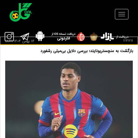
117128
14 بهمن 1404 18:41
بازگشت به منچستریونایتد؛ بررسی دلایل بی‌میلی رشفورد