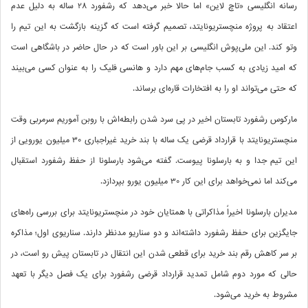
رسانه انگلیسی «تاچ لاین» اما حالا خبر می‌دهد که رشفورد 28 ساله به دلیل عدم
اعتقاد به پروژه منچستریونایتد، تصمیم گرفته است که گزینه بازگشت به این تیم را
وتو کند. این ملی‌پوش انگلیسی بر این باور است که در حال حاضر در باشگاهی است
که امید زیادی به کسب جام‌های مهم دارد و هانسی فلیک را به عنوان کسی می‌بیند
که حتی می‌تواند او را به افتخارات قاره‌ای برساند.
مارکوس رشفورد تابستان اخیر در پی سرد شدن رابطه‌اش با روبن آموریم سرمربی وقت
منچستریونایتد با قرارداد قرضی یک ساله با بند خرید غیراجباری 30 میلیون یورویی از
این تیم جدا و به بارسلونا پیوست. گفته می‌شود بارسلونا از حفظ رشفورد استقبال
می‌کند اما نمی‌خواهد برای این کار 30 میلیون یورو بپردازد.
مدیران بارسلونا اخیراً مذاکراتی با همتایان خود در منچستریونایتد برای بررسی راه‌های
جایگزین برای حفظ رشفورد داشته‌اند و دو سناریو مدنظر دارند. سناریوی اول؛ مذاکره
بر سر کاهش رقم بند خرید برای قطعی شدن این انتقال در تابستان پیش‌‌ رو است، در
حالی که مورد دوم شامل تمدید قرارداد قرضی رشفورد برای یک فصل دیگر با تعهد
مشروط به خرید می‌شود.