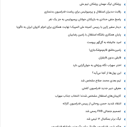
پزشکان لیگ مهمان پزشکان تیم ملی
رقابت مدیران استقلال و پرسپولیس برای ریاست فدراسیون بدنسازی
پاسخ منفی حدادی به بازیکنان جوانان پرسپولیس به جز یک نفر
دیدار سفیر ژاپن با رییس کمیته ملی المپیک/ نهایت همکاری برای اعزام کاروان ایران به ناگویا
پایان همکاری باشگاه استقلال با رامین رضاییان
امید عالیشاه به گل‌گهر پیوست
رامین،عاشق قایم‌موشک‌بازی!
قایقی بدون قایقران
اختر: سهراب نگاه ویژه‌ای به جوان‌گرایی دارد
این پول‌ها از کجا می‌آید؟
تیم بعدی محمد صلاح مشخص شد
معرفی دبیر جدید فدراسیون کشتی
کاپیتان‌های استقلال مشخص شدند/ انتخاب جذاب سهراب
انتقاد شدید حسن روحانی از رییس فدراسیون کاراته
تصمیم جنجالی FIVB رسمی شد
لیگ برتر بسکتبال ۱۲ تیمی شد
حکم رئیس فدراسیون والیبال برای یک مدیر باسابقه فدراسیون