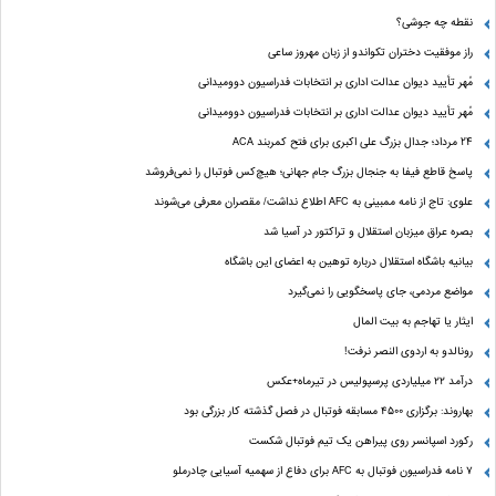
نقطه چه جوشی؟
راز موفقیت دختران تکواندو از زبان مهروز ساعی
مُهر تأیید دیوان عدالت اداری بر انتخابات فدراسیون دوومیدانی
مُهر تأیید دیوان عدالت اداری بر انتخابات فدراسیون دوومیدانی
24 مرداد؛ جدال بزرگ علی‌ اکبری برای فتح کمربند ACA
پاسخ قاطع فیفا به جنجال بزرگ جام جهانی؛ هیچ‌کس فوتبال را نمی‌فروشد
علوی: تاج از نامه ممبینی به AFC اطلاع نداشت/ مقصران معرفی می‌شوند
بصره عراق میزبان استقلال و تراکتور در آسیا شد
بیانیه باشگاه استقلال درباره توهین به اعضای این باشگاه
مواضع مردمی، جای پاسخگویی را نمی‌گیرد
ایثار یا تهاجم به بیت المال
رونالدو به اردوی النصر نرفت!
درآمد ۲۲ میلیاردی پرسپولیس در تیرماه+عکس
بهاروند: برگزاری ۴۵۰۰ مسابقه فوتبال در فصل گذشته کار بزرگی بود
رکورد اسپانسر روی پیراهن یک تیم فوتبال شکست
۷ نامه فدراسیون فوتبال به AFC برای دفاع از سهمیه آسیایی چادرملو