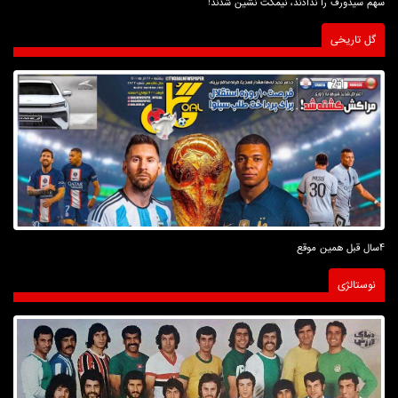
سهم سیدورف را ندادند، نیمکت نشین شدند!
گل تاریخی
4سال قبل همین موقع
نوستالژی