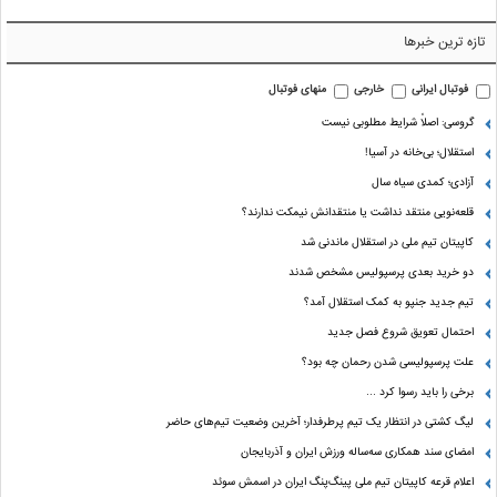
تازه ترین خبرها
فوتبال ایرانی
خارجی
منهای فوتبال
گروسی: اصلاً شرایط مطلوبی نیست
استقلال؛ بی‌خانه در آسیا!
آزادی؛ کمدی سیاه سال
قلعه‌نویی منتقد نداشت یا منتقدانش نیمکت ندارند؟
کاپیتان تیم ملی در استقلال ماندنی شد
دو خرید بعدی پرسپولیس مشخص شدند
تیم جدید جنپو به کمک استقلال آمد؟
احتمال تعویق شروع فصل جدید
علت پرسپولیسی شدن رحمان چه بود؟
برخی را باید رسوا کرد …
لیگ کشتی در انتظار یک تیم پرطرفدار؛ آخرین وضعیت تیم‌های حاضر
امضای سند همکاری سه‌ساله ورزش ایران و آذربایجان
اعلام قرعه کاپیتان تیم ملی پینگ‌پنگ ایران در اسمش سوئد