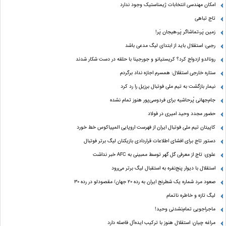
امکان مهندسی انتخابات ژیمناستیک وجود ندارد
تاج تباهی
زمین پَر،تماشاگر پَر،هیجان پَر!
رجبی: استقلال باید از ابتدای لیگ مدعی باشد
رونالدو ازدواج کرد؟ کریستیانو و جورجینا با حلقه در دست شکار شدند
ستاره خارجی استقلال: همسرم اجازه نداد برگردم
نیمار بازگشت به تیم ملی فوتبال برزیل را رد کرد
جام‌جهانی پُرحاشیه برای فردوسی‌پور هنوز تمام نشده
حضور مجدد وحید امیری در فولاد
کاپیتان تیم ملی فوتبال ایران از فهرست اروپایی المپیاکوس خط خورد
دستور تاج برای افشای اطلاعات قراردادی بازیکنان لیگ برتر فوتبال
علوی: تاج از معرفی گل گهر توسط ممبینی به AFC خبر نداشت
استقلال با دیوار پنج‌نفره به استقبال لیگ برتر می‌رود
صعود مرد شماره یک شطرنج ایران به رده ۲۰ جهان/ مقصودلو در رده ۳۰
لیگ تازه و خاطره ناتمام
ماجراجویی تمام‌نشدنی وحید!
مراغه چیان: استقلال هنوز با ترکیب ایده‌آل فاصله دارد