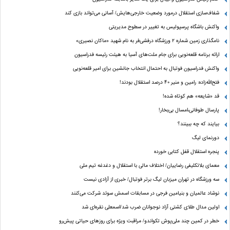
شفاف‌سازی استقلال درمورد وضعیت خارجی‌هایش/ آسانی می‌تواند بازی کند
واکنش باشگاه پرسپولیس به تغییر در سطوح مدیریتی
نامگذاری زمین شماره ۲ ورزشگاه درفشی‌فر به نام شهید «ماکان نصیری»
ارائه برنامه‌ قلعه‌نویی برای جام ملت‌های آسیا به هیئت رئیسه فدراسیون
واکنش فدراسیون فوتبال به احتمال انتخاب جانشین برای امیر قلعه‌نویی
فتح‌الله‌زاده: رامین و منیر 40 درصد استقلال بودند!
قد «شایعه» هم کوتاه شده!
پارسال طوفانی،امسال بی‌بخار!
بیایند که چه ببینند؟
دورنمای لیگ
پنجره‌ استقلال قفل کتابی خورده
معمای بلاتکلیفی رضاییان/ اختلاف مالی با استقلال و دغدغه تیم ملی
سه ورزشگاه در تهران میزبان لیگ برتر فوتبال/ خبری از آزادی نیست
نوشاد عالمیان و بنیامین فرجی در مسابقات اسمش سوئد شرکت می‌کنند
اولین مدال طلای کشتی آزاد نوجوانان ضرب شد/اسمعلی نقره‌ای شد
خطر در کمین چند ملی‌پوش تکواندو/ مراقبت ویژه برای روزهای حیاتی پیش‌رو