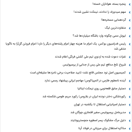
پنجره بسته، هواداران خسته!
سهم سیدورف را ندادند، نیمکت نشین شدند!
گردهمایی مسخره‌ها!
متفاوت‌ترین لیگ
لیونل مسی چگونه وارد باشگاه میلیاردها شد؟
رئیس فدراسیون بوکس: یک اعزام ما هزینه چهار اعزام رشته‌های دیگر را دارد/ اعزام فروتن گل‌آرا به ناگویا
منتفی شد
نفرات دعوت شده به اردوی تیم ملی کشتی فرنگی اعلام شدند
شروع تلخ مدافع تیم ملی پس از جدایی از پرسپولیس
کمیسیون اصل نود مجلس قانع نشد؛ تایید صلاحیت برخی نامزدها سلیقه‌ای است
آینده نامعلوم طارمی در المپیاکوس/ مهاجم ایرانی پیشنهاد رسمی ندارد
دستیار سابق قلعه‌نویی روی نیمکت ایتالیا
رکوردشکنی دختر دونده ایران در بلاروس/ رکورد مریم طوسی شکسته شد
دستیار اسپانیایی استقلال تا یکشنبه در تهران
مدیرعامل پرسپولیس سفیر افتخاری چوگان شد
دلیل مرگ مشکوک پسر اسطوره منچستریونایتد
مذاکره استقلال برای میزبانی در فولاد آرنا