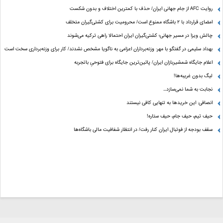
روایت AFC از جام جهانی ایران/ حذف با کمترین اختلاف و بدون شکست
امضای قرارداد با ۲ باشگاه ممنوع است/ محرومیت برای کشتی‌گیران متخلف
چالش ویزا در مسیر جهانی؛ کشتی‌گیران ایران احتمالا راهی ترکیه می‌شوند
بهداد سلیمی در گفتگو با مهر: وزنه‌برداران اعزامی به ناگویا مشخص نشدند/ کار برای وزنه‌برداری سخت است
اعلام جایگاه شمشیربازان ایران/ پائین‌ترین جایگاه برای فتوحیِ باتجربه
لیگ بدون غریبه‌ها!
نجابت به شما نمی‌سازد...
انصافی: این خریدها به تنهایی کافی نیستند
حیف تیم، حیف جام، حیف ستاره‌!
سقف بودجه از فوتبال ایران کنار رفت/ در انتظار شفافیت مالی باشگاه‌ها