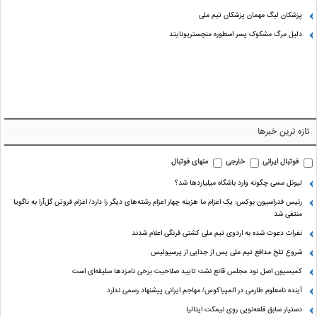
پزشکان لیگ مهمان پزشکان تیم ملی
دلیل مرگ مشکوک پسر اسطوره منچستریونایتد
تازه ترین خبرها
فوتبال ایرانی
خارجی
منهای فوتبال
لیونل مسی چگونه وارد باشگاه میلیاردها شد؟
رئیس فدراسیون بوکس: یک اعزام ما هزینه چهار اعزام رشته‌های دیگر را دارد/ اعزام فروتن گل‌آرا به ناگویا
منتفی شد
نفرات دعوت شده به اردوی تیم ملی کشتی فرنگی اعلام شدند
شروع تلخ مدافع تیم ملی پس از جدایی از پرسپولیس
کمیسیون اصل نود مجلس قانع نشد؛ تایید صلاحیت برخی نامزدها سلیقه‌ای است
آینده نامعلوم طارمی در المپیاکوس/ مهاجم ایرانی پیشنهاد رسمی ندارد
دستیار سابق قلعه‌نویی روی نیمکت ایتالیا