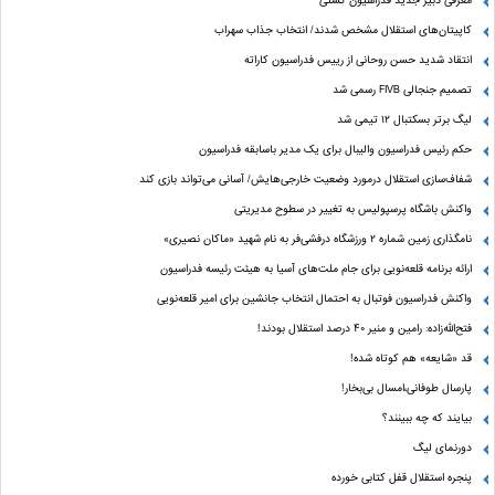
معرفی دبیر جدید فدراسیون کشتی
کاپیتان‌های استقلال مشخص شدند/ انتخاب جذاب سهراب
انتقاد شدید حسن روحانی از رییس فدراسیون کاراته
تصمیم جنجالی FIVB رسمی شد
لیگ برتر بسکتبال ۱۲ تیمی شد
حکم رئیس فدراسیون والیبال برای یک مدیر باسابقه فدراسیون
شفاف‌سازی استقلال درمورد وضعیت خارجی‌هایش/ آسانی می‌تواند بازی کند
واکنش باشگاه پرسپولیس به تغییر در سطوح مدیریتی
نامگذاری زمین شماره ۲ ورزشگاه درفشی‌فر به نام شهید «ماکان نصیری»
ارائه برنامه‌ قلعه‌نویی برای جام ملت‌های آسیا به هیئت رئیسه فدراسیون
واکنش فدراسیون فوتبال به احتمال انتخاب جانشین برای امیر قلعه‌نویی
فتح‌الله‌زاده: رامین و منیر 40 درصد استقلال بودند!
قد «شایعه» هم کوتاه شده!
پارسال طوفانی،امسال بی‌بخار!
بیایند که چه ببینند؟
دورنمای لیگ
پنجره‌ استقلال قفل کتابی خورده