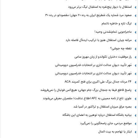
استقلال با دیوار پنج‌نفره به استقبال لیگ برتر می‌رود
صعود مرد شماره یک شطرنج ایران به رده ۲۰ جهان/ مقصودلو در رده ۳۰
لیگ تازه و خاطره ناتمام
ماجراجویی تمام‌نشدنی وحید!
مراغه چیان: استقلال هنوز با ترکیب ایده‌آل فاصله دارد
نقطه چه جوشی؟
راز موفقیت دختران تکواندو از زبان مهروز ساعی
مُهر تأیید دیوان عدالت اداری بر انتخابات فدراسیون دوومیدانی
مُهر تأیید دیوان عدالت اداری بر انتخابات فدراسیون دوومیدانی
24 مرداد؛ جدال بزرگ علی‌ اکبری برای فتح کمربند ACA
پاسخ قاطع فیفا به جنجال بزرگ جام جهانی؛ هیچ‌کس فوتبال را نمی‌فروشد
علوی: تاج از نامه ممبینی به AFC اطلاع نداشت/ مقصران معرفی می‌شوند
بصره عراق میزبان استقلال و تراکتور در آسیا شد
بیانیه باشگاه استقلال درباره توهین به اعضای این باشگاه
مواضع مردمی، جای پاسخگویی را نمی‌گیرد
ایثار یا تهاجم به بیت المال