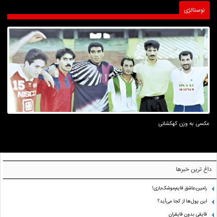
نوستالژی
عکسی به وزن کهکشانی
داغ ترین خبرها
رامین،عاشق قایم‌موشک‌بازی!
این پول‌ها از کجا می‌آید؟
قایقی بدون قایقران