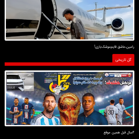
رامین،عاشق قایم‌موشک‌بازی!
گل تاریخی
4سال قبل همین موقع