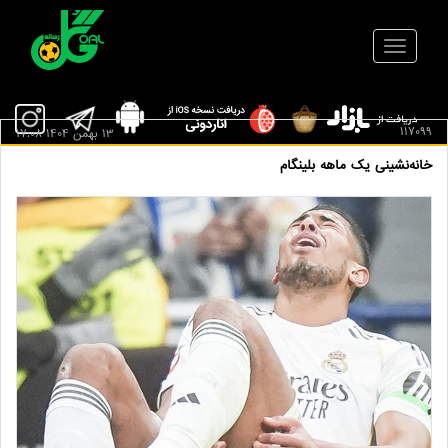
117099
13 بهمن 1404 17:08
خانه‌نشینی یک ماهه بلینگام