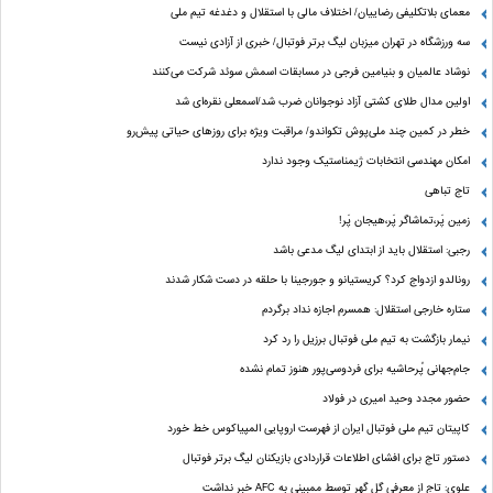
معمای بلاتکلیفی رضاییان/ اختلاف مالی با استقلال و دغدغه تیم ملی
سه ورزشگاه در تهران میزبان لیگ برتر فوتبال/ خبری از آزادی نیست
نوشاد عالمیان و بنیامین فرجی در مسابقات اسمش سوئد شرکت می‌کنند
اولین مدال طلای کشتی آزاد نوجوانان ضرب شد/اسمعلی نقره‌ای شد
خطر در کمین چند ملی‌پوش تکواندو/ مراقبت ویژه برای روزهای حیاتی پیش‌رو
امکان مهندسی انتخابات ژیمناستیک وجود ندارد
تاج تباهی
زمین پَر،تماشاگر پَر،هیجان پَر!
رجبی: استقلال باید از ابتدای لیگ مدعی باشد
رونالدو ازدواج کرد؟ کریستیانو و جورجینا با حلقه در دست شکار شدند
ستاره خارجی استقلال: همسرم اجازه نداد برگردم
نیمار بازگشت به تیم ملی فوتبال برزیل را رد کرد
جام‌جهانی پُرحاشیه برای فردوسی‌پور هنوز تمام نشده
حضور مجدد وحید امیری در فولاد
کاپیتان تیم ملی فوتبال ایران از فهرست اروپایی المپیاکوس خط خورد
دستور تاج برای افشای اطلاعات قراردادی بازیکنان لیگ برتر فوتبال
علوی: تاج از معرفی گل گهر توسط ممبینی به AFC خبر نداشت