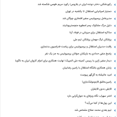
رکوردشکنی دختر دونده ایران در بلاروس/ رکورد مریم طوسی شکسته شد
دستیار اسپانیایی استقلال تا یکشنبه در تهران
مدیرعامل پرسپولیس سفیر افتخاری چوگان شد
دلیل مرگ مشکوک پسر اسطوره منچستریونایتد
مذاکره استقلال برای میزبانی در فولاد آرنا
پزشکان لیگ مهمان پزشکان تیم ملی
رقابت مدیران استقلال و پرسپولیس برای ریاست فدراسیون بدنسازی
پاسخ منفی حدادی به بازیکنان جوانان پرسپولیس به جز یک نفر
دیدار سفیر ژاپن با رییس کمیته ملی المپیک/ نهایت همکاری برای اعزام کاروان ایران به ناگویا
پایان همکاری باشگاه استقلال با رامین رضاییان
امید عالیشاه به گل‌گهر پیوست
رامین،عاشق قایم‌موشک‌بازی!
قایقی بدون قایقران
اختر: سهراب نگاه ویژه‌ای به جوان‌گرایی دارد
این پول‌ها از کجا می‌آید؟
تیم بعدی محمد صلاح مشخص شد