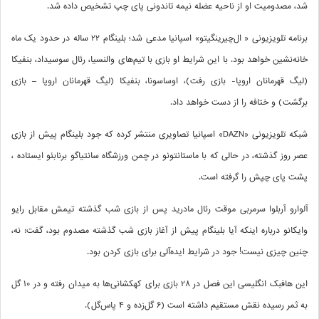
شد، مصدومیت او از ناحیه عضله نیمه تاندونی پای چپ تشخیص داده شد.
برنامه تلویزیونی « ال‌چیرینگیتو» اسپانیا مدعی شد؛ بلینگام 22 ساله در حدود یک ماه
خانه‌نشین خواهد بود. با این شرایط او بازی با تیم‌های والنسیا، رئال سوسیداد، بنفیکا
(لیگ قهرمانان اروپا- بازی رفت)، اوساسونا، بنفیکا (لیگ قهرمانان اروپا – بازی
برگشت) و ختافه را از دست خواهد داد.
شبکه تلویزیونی «DAZN» اسپانیا تصاویری منتشر کرده که جود بلینگام پیش از بازی
عصر روز گذشته، در حالی که با ماستانتونو در چمن ورزشگاه سانتیاگو برنابئو ایستاده ،
پشت پای چپش را گرفته است.
آلوارو آربلوا سرمربی موقت رئال مادرید پس از بازی شب گذشته تیمش مقابل رایو
وایکانو درباره اینکه آیا بلینگام پیش از آغاز بازی شب گذشته مصدوم بود، گفت: نه،
چنین چیزی نیست! جود در شرایط ایده‌آلی برای بازی کردن بود.
این هافبک انگلیسی این فصل در 28 بازی برای کهکشانی‌ها به میدان رفته و در 10 گل
به ثمر رسیده نقش مستقیم داشته است (6 گل‌زده و 4 پاس‌گل).