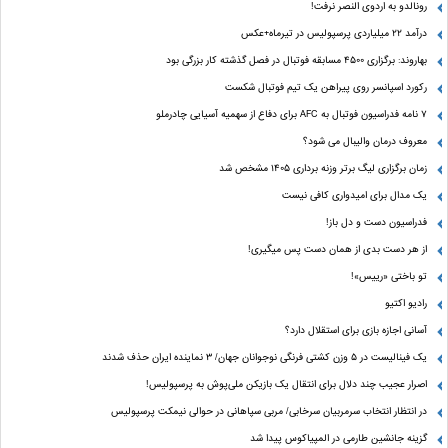
رونالدو به اردوی النصر نرفت!
درآمد ۲۲ میلیاردی پرسپولیس در تیرماه+عکس
بهاروند: برگزاری ۴۵۰۰ مسابقه فوتبال در فصل گذشته کار بزرگی بود
رکورد اسپانسر روی پیراهن یک تیم فوتبال شکست
۷ نامه فدراسیون فوتبال به AFC برای دفاع از سهمیه آسیایی چادرملو
معروف درمان والیبال می شود؟
زمان برگزاری لیگ برتر وزنه برداری ۱۴۰۵ مشخص شد
یک مدال برای امیدواری کافی نیست
فدراسیون دست‌ و دل باز!
از هر دست بدی از همان دست پس میگیری!
تو باختی «رییس»!
رادیو اکتیو
آسانی اجازه بازی برای استقلال دارد؟
یک فینالیست در ۵ وزن کشتی فرنگی نوجوانان جهان/ ۳ نماینده ایران حذف شدند
اصرار عجیب چند دلال برای انتقال یک بازیکن ملی‌پوش به پرسپولیس!
در انتظار انتخاب سرمربیان سرخابی/ مربی سپاهانی در حوالی نیمکت پرسپولیس
گزینه جانشین طارمی در المپیاکوس پیدا شد