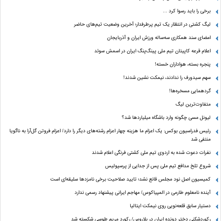
برخی را باید رسوا کرد …
لیگ کشتی در انتظار یک تیم پرطرفدار؛ آخرین وضعیت تیم‌های حاضر
امضای سند همکاری سه‌ساله ورزش ایران و آذربایجان
اعلام قرعه کاپیتان تیم ملی پینگ‌پنگ ایران در اسمش سوئد
پنجره بسته، هواداران خسته!
سهم سیدورف را ندادند، نیمکت نشین شدند!
گردهمایی مسخره‌ها!
متفاوت‌ترین لیگ
لیونل مسی چگونه وارد باشگاه میلیاردها شد؟
رئیس فدراسیون بوکس: یک اعزام ما هزینه چهار اعزام رشته‌های دیگر را دارد/ اعزام فروتن گل‌آرا به ناگویا
منتفی شد
نفرات دعوت شده به اردوی تیم ملی کشتی فرنگی اعلام شدند
شروع تلخ مدافع تیم ملی پس از جدایی از پرسپولیس
کمیسیون اصل نود مجلس قانع نشد؛ تایید صلاحیت برخی نامزدها سلیقه‌ای است
آینده نامعلوم طارمی در المپیاکوس/ مهاجم ایرانی پیشنهاد رسمی ندارد
دستیار سابق قلعه‌نویی روی نیمکت ایتالیا
رکوردشکنی دختر دونده ایران در بلاروس/ رکورد مریم طوسی شکسته شد