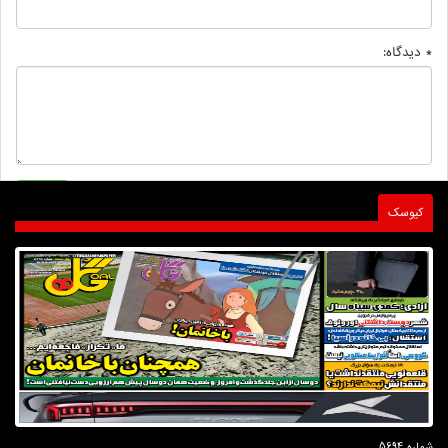
* دیدگاه:
کیوسک
شماره 5694