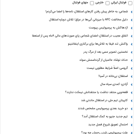
فوتبال ایرانی
خارجی
منهای فوتبال
شجاعی: به خاطر پیش رفتن کارهای استقلال، نامه‌ها را امضا می‌کردم!
دلیل مخالفت AFC با میزبانی آبی‌ها در عراق/ تلاش دوباره استقلال
اژدهاکش به پرسپولیس پیوست
اتفاق عجیب در استقلال؛ امضای شجاعی پای صورت‌های مالی ٩ماه پس از استعفا
واکنش تند فیفا به تلاش‌ها برای برکناری اینفانتینو
نخستین تصویر مسی بعد از مرگ پدر
حذف نوشاد عالمیان از گرنداسمش سوئد
گروسی: اصلاً شرایط مطلوبی نیست
استقلال؛ بی‌خانه در آسیا!
آزادی؛ کمدی سیاه سال
قلعه‌نویی منتقد نداشت یا منتقدانش نیمکت ندارند؟
کاپیتان تیم ملی در استقلال ماندنی شد
دو خرید بعدی پرسپولیس مشخص شدند
تیم جدید جنپو به کمک استقلال آمد؟
احتمال تعویق شروع فصل جدید
علت پرسپولیسی شدن رحمان چه بود؟