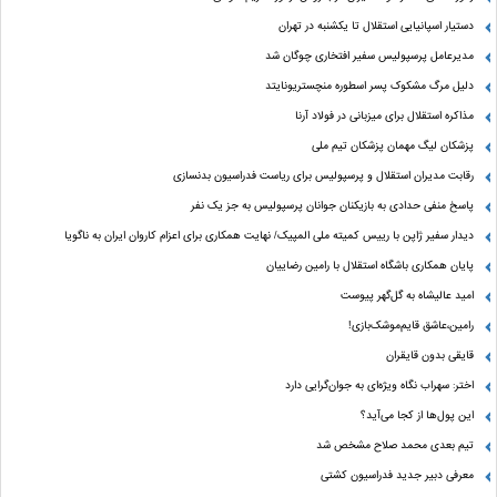
دستیار اسپانیایی استقلال تا یکشنبه در تهران
مدیرعامل پرسپولیس سفیر افتخاری چوگان شد
دلیل مرگ مشکوک پسر اسطوره منچستریونایتد
مذاکره استقلال برای میزبانی در فولاد آرنا
پزشکان لیگ مهمان پزشکان تیم ملی
رقابت مدیران استقلال و پرسپولیس برای ریاست فدراسیون بدنسازی
پاسخ منفی حدادی به بازیکنان جوانان پرسپولیس به جز یک نفر
دیدار سفیر ژاپن با رییس کمیته ملی المپیک/ نهایت همکاری برای اعزام کاروان ایران به ناگویا
پایان همکاری باشگاه استقلال با رامین رضاییان
امید عالیشاه به گل‌گهر پیوست
رامین،عاشق قایم‌موشک‌بازی!
قایقی بدون قایقران
اختر: سهراب نگاه ویژه‌ای به جوان‌گرایی دارد
این پول‌ها از کجا می‌آید؟
تیم بعدی محمد صلاح مشخص شد
معرفی دبیر جدید فدراسیون کشتی