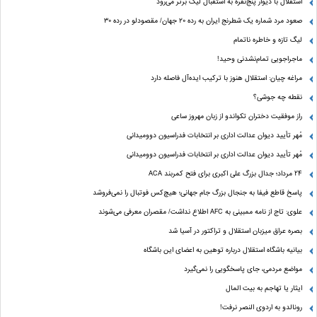
استقلال با دیوار پنج‌نفره به استقبال لیگ برتر می‌رود
صعود مرد شماره یک شطرنج ایران به رده ۲۰ جهان/ مقصودلو در رده ۳۰
لیگ تازه و خاطره ناتمام
ماجراجویی تمام‌نشدنی وحید!
مراغه چیان: استقلال هنوز با ترکیب ایده‌آل فاصله دارد
نقطه چه جوشی؟
راز موفقیت دختران تکواندو از زبان مهروز ساعی
مُهر تأیید دیوان عدالت اداری بر انتخابات فدراسیون دوومیدانی
مُهر تأیید دیوان عدالت اداری بر انتخابات فدراسیون دوومیدانی
24 مرداد؛ جدال بزرگ علی‌ اکبری برای فتح کمربند ACA
پاسخ قاطع فیفا به جنجال بزرگ جام جهانی؛ هیچ‌کس فوتبال را نمی‌فروشد
علوی: تاج از نامه ممبینی به AFC اطلاع نداشت/ مقصران معرفی می‌شوند
بصره عراق میزبان استقلال و تراکتور در آسیا شد
بیانیه باشگاه استقلال درباره توهین به اعضای این باشگاه
مواضع مردمی، جای پاسخگویی را نمی‌گیرد
ایثار یا تهاجم به بیت المال
رونالدو به اردوی النصر نرفت!