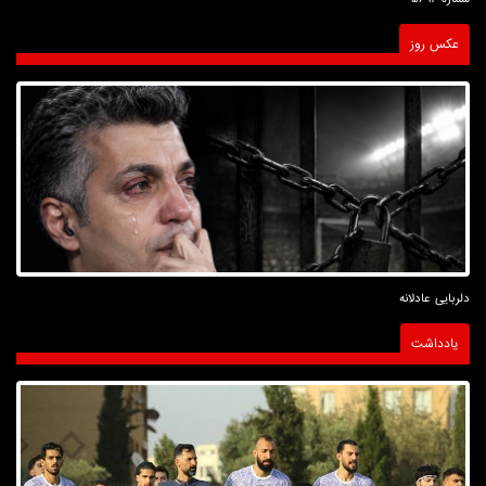
عکس روز
دلربایی عادلانه
یادداشت