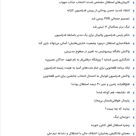
کاپیتان‌های استقلال مشخص شدند/ انتخاب جذاب سهراب
انتقاد شدید حسن روحانی از رییس فدراسیون کاراته
تصمیم جنجالی FIVB رسمی شد
لیگ برتر بسکتبال ۱۲ تیمی شد
حکم رئیس فدراسیون والیبال برای یک مدیر باسابقه فدراسیون
شفاف‌سازی استقلال درمورد وضعیت خارجی‌هایش/ آسانی می‌تواند بازی کند
واکنش باشگاه پرسپولیس به تغییر در سطوح مدیریتی
نامگذاری زمین شماره ۲ ورزشگاه درفشی‌فر به نام شهید «ماکان نصیری»
ارائه برنامه‌ قلعه‌نویی برای جام ملت‌های آسیا به هیئت رئیسه فدراسیون
واکنش فدراسیون فوتبال به احتمال انتخاب جانشین برای امیر قلعه‌نویی
فتح‌الله‌زاده: رامین و منیر 40 درصد استقلال بودند!
قد «شایعه» هم کوتاه شده!
پارسال طوفانی،امسال بی‌بخار!
بیایند که چه ببینند؟
دورنمای لیگ
پنجره‌ استقلال قفل کتابی خورده
معمای بلاتکلیفی رضاییان/ اختلاف مالی با استقلال و دغدغه تیم ملی