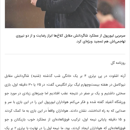
سرمربی لیورپول از عملکرد شاگردانش مقابل کلاغ‌ها ابراز رضایت و از دو نیروی
تهاجمی‌اش هم تمجید ویژه‌ای کرد.
روزنامه گل
آرنه اشلوت در پی برتری 4 بر یک خانگی شب گذشته (شنبه) شاگردانش مقابل
نیوکاسل در هفته بیست‌وچهارم لیگ برتر انگلیس، گفت: در 25 یا 30 دقیقه اول، بازی
سختی داشتیم و یک بر صفر در نتیجه عقب افتادیم اما چیزهای زیادی در مورد جو
ورزشگاه آنفیلد گفته شده و فکر می‌کنم هواداران لیورپول این را در این بازی با سر و
صدایی که به راه انداختند، نشان دادند. هواداران واقعاً در این بازی به ما کمک کردند
و 15 دقیقه پایانی نیمه اول، ترکیب فوق‌العاده‌ای از عملکرد خوب بازیکنان و جو
فوق‌العاده‌‌ای که هواداران ایجاد کردند، بود. ما نیمه اول را در نهایت با برتری 2 بر یک