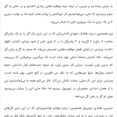
به پایان رساندیم و سپس در نیمه دوم موقعیت‌های زیادی داشتیم و در حالی به گل
سوم رسیدیم که حتی می‌توانستیم کار نیوکاسل را زودتر تمام کنیم اما در نهایت برتری
4 بر یک برای ما یک پیروزی عالی به شمار می‌رود.
وی همچنین درباره هافبک نفوذی آلمانی‌اش که در این بازی یک گل زد و یک پاس‌گل
ساخت تا رکورد 6 گل‌زده و 3 پاس‌گل را در 11 بازی اخیر از خود برجای بگذارد، اظهار
داشت: ویرتس در اوایل فصل موقعیت‌هایی نصیبش می‌شد که منجر به گل و پاس گل
نمی‌شد، حالا آمارش مسلماً خیلی بهتر شده است اما بزرگترین پیشرفتی که می‌بینم،
کار بدون توپ اوست. میزان کار بدون توپ او، نحوه تحت‌فشار قرار دادنش، نحوه
انجام دوئل‌ها، اینها چیزهایی که به نظر من فلورین در آنها خیلی بهتر شده است.
ویرتس برای این کار خیلی سخت تلاش می‌کند. فکر می‌کنم همه ما می‌توانستیم این
را از همان ابتدای حضورش در لیورپول ببینیم اما حالا حتی این را بیشتر می‌بینیم،
چون او گل و پاس گل می‌دهد.
سرمربی هلندی لیورپول همچنین درباره مهاجم فرانسوی‌اش که در این بازی گل‌های
اول و دوم این تیم را به ثمر رساند، خاطرنشان کرد: نه تنها اکیتیکه، بلکه فکر می‌کنم