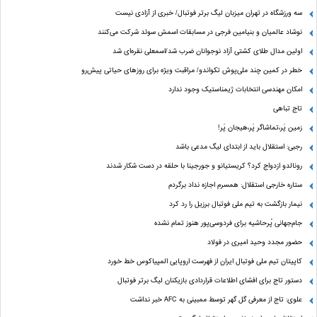
سه ورزشگاه در تهران میزبان لیگ برتر فوتبال/ خبری از آزادی نیست
نوشاد عالمیان و بنیامین فرجی در مسابقات اسمش سوئد شرکت می‌کنند
اولین مدال طلای کشتی آزاد نوجوانان ضرب شد/اسمعلی نقره‌ای شد
خطر در کمین چند ملی‌پوش تکواندو/ مراقبت ویژه برای روزهای حیاتی پیش‌رو
امکان مهندسی انتخابات ژیمناستیک وجود ندارد
تاج تباهی
زمین پَر،تماشاگر پَر،هیجان پَر!
رجبی: استقلال باید از ابتدای لیگ مدعی باشد
رونالدو ازدواج کرد؟ کریستیانو و جورجینا با حلقه در دست شکار شدند
ستاره خارجی استقلال: همسرم اجازه نداد برگردم
نیمار بازگشت به تیم ملی فوتبال برزیل را رد کرد
جام‌جهانی پُرحاشیه برای فردوسی‌پور هنوز تمام نشده
حضور مجدد وحید امیری در فولاد
کاپیتان تیم ملی فوتبال ایران از فهرست اروپایی المپیاکوس خط خورد
دستور تاج برای افشای اطلاعات قراردادی بازیکنان لیگ برتر فوتبال
علوی: تاج از معرفی گل گهر توسط ممبینی به AFC خبر نداشت