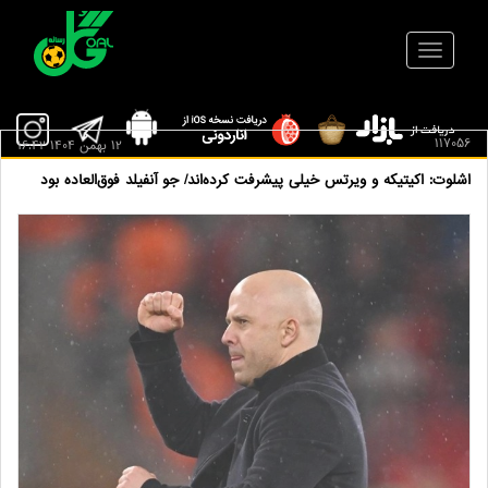
117056
12 بهمن 1404 16:42
اشلوت: اکیتیکه و ویرتس خیلی پیشرفت کرده‌اند/ جو آنفیلد فوق‌العاده بود