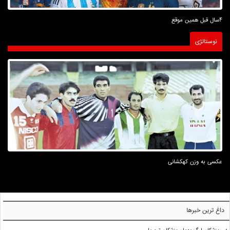
4سال قبل همین موقع
نوستالژی
عکسی به وزن کهکشانی
داغ ترین خبرها