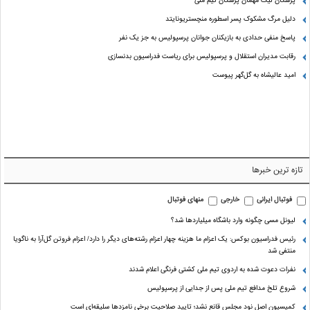
پزشکان لیگ مهمان پزشکان تیم ملی
دلیل مرگ مشکوک پسر اسطوره منچستریونایتد
پاسخ منفی حدادی به بازیکنان جوانان پرسپولیس به جز یک نفر
رقابت مدیران استقلال و پرسپولیس برای ریاست فدراسیون بدنسازی
امید عالیشاه به گل‌گهر پیوست
تازه ترین خبرها
فوتبال ایرانی
خارجی
منهای فوتبال
لیونل مسی چگونه وارد باشگاه میلیاردها شد؟
رئیس فدراسیون بوکس: یک اعزام ما هزینه چهار اعزام رشته‌های دیگر را دارد/ اعزام فروتن گل‌آرا به ناگویا
منتفی شد
نفرات دعوت شده به اردوی تیم ملی کشتی فرنگی اعلام شدند
شروع تلخ مدافع تیم ملی پس از جدایی از پرسپولیس
کمیسیون اصل نود مجلس قانع نشد؛ تایید صلاحیت برخی نامزدها سلیقه‌ای است