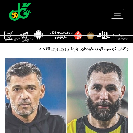
116973
10 بهمن 1404 12:49
واکنش کونسیسائو به خودداری بنزما از بازی برای الاتحاد