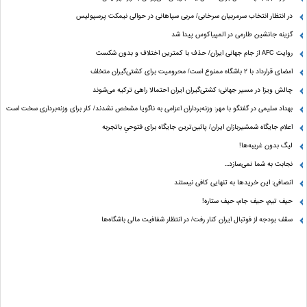
در انتظار انتخاب سرمربیان سرخابی/ مربی سپاهانی در حوالی نیمکت پرسپولیس
گزینه جانشین طارمی در المپیاکوس پیدا شد
روایت AFC از جام جهانی ایران/ حذف با کمترین اختلاف و بدون شکست
امضای قرارداد با ۲ باشگاه ممنوع است/ محرومیت برای کشتی‌گیران متخلف
چالش ویزا در مسیر جهانی؛ کشتی‌گیران ایران احتمالا راهی ترکیه می‌شوند
بهداد سلیمی در گفتگو با مهر: وزنه‌برداران اعزامی به ناگویا مشخص نشدند/ کار برای وزنه‌برداری سخت است
اعلام جایگاه شمشیربازان ایران/ پائین‌ترین جایگاه برای فتوحیِ باتجربه
لیگ بدون غریبه‌ها!
نجابت به شما نمی‌سازد...
انصافی: این خریدها به تنهایی کافی نیستند
حیف تیم، حیف جام، حیف ستاره‌!
سقف بودجه از فوتبال ایران کنار رفت/ در انتظار شفافیت مالی باشگاه‌ها