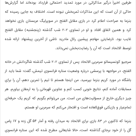
طرفین اخیراً درگیر مذاکراتی در مورد تمدید احتمالی قرارداد بوده‌اند اما گزارش‌ها
حاکی از آن است که این مذاکرات ثمربخش نبوده است. اختلاف به جایی رسیده که
بنزما به صراحت اعلام کرد در بازی مقابل الفتح در سوپرلیگ عربستان بازی نخواهد
کرد و همین اتفاق افتاد و او در تساوی 2-2 شب گذشته (پنجشنبه) مقابل الفتح
غایب بود. نارضایتی مهاجم پیشین رئال مادرید ناشی از آخرین پیشنهاد ارائه شده
توسط الاتحاد است که آن را رضایت‌بخش نمی‌داند.
سرجیو کونسیسائو سرمربی الاتحاد پس از تساوی 2-2 شب گذشته شاگردانش در خانه
الفتح، در مواجهه با پرسشی درباره وضعیت ستاره فرانسوی تیمش، گفت: شما باید از
باشگاه در مورد کریم بنزما بپرسید. من اینجا هستم تا تیم را تمرین دهم، آن را برای
مسابقات آماده کنم، نتایج خوبی کسب کنم و عناوین قهرمانی را به ارمغان بیاورم. هر
چیز دیگری خارج از مسؤلیت‌های من است. من می‌توانم بگویم که کریم یک حرفه‌ای
تمام‌عیار و بازیکنی فوق‌العاده است و افتخار می‌کنم که سرمربی او هستم.
بنزما که تاکنون در 83 بازی برای الاتحاد به میدان رفته و آمار 54 گل‌ زده و 17 پاس‌
گل را از خود برجای گذاشته است، حالا شایعاتی مطرح شده که این ستاره فرانسوی