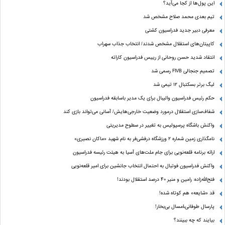
این پول‌ها از کجا می‌آید؟
تیم بعدی محمد صلاح مشخص شد
معرفی دبیر جدید فدراسیون کشتی
کاپیتان‌های استقلال مشخص شدند/ انتخاب جذاب سهراب
انتقاد شدید حسن روحانی از رییس فدراسیون کاراته
تصمیم جنجالی FIVB رسمی شد
لیگ برتر بسکتبال ۱۲ تیمی شد
حکم رئیس فدراسیون والیبال برای یک مدیر باسابقه فدراسیون
شفاف‌سازی استقلال درمورد وضعیت خارجی‌هایش/ آسانی می‌تواند بازی کند
واکنش باشگاه پرسپولیس به تغییر در سطوح مدیریتی
نامگذاری زمین شماره ۲ ورزشگاه درفشی‌فر به نام شهید «ماکان نصیری»
ارائه برنامه‌ قلعه‌نویی برای جام ملت‌های آسیا به هیئت رئیسه فدراسیون
واکنش فدراسیون فوتبال به احتمال انتخاب جانشین برای امیر قلعه‌نویی
فتح‌الله‌زاده: رامین و منیر 40 درصد استقلال بودند!
قد «شایعه» هم کوتاه شده!
پارسال طوفانی،امسال بی‌بخار!
بیایند که چه ببینند؟