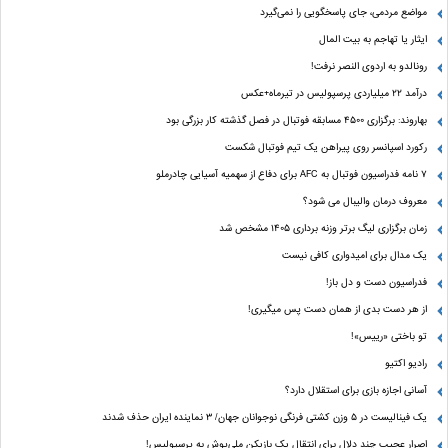
مواضع مردمی، جای پاسخگویی را نمی‌گیرد
ایثار یا تهاجم به بیت المال
رونالدو به اردوی النصر نرفت!
درآمد ۲۲ میلیاردی پرسپولیس در تیرماه+عکس
بهاروند: برگزاری ۴۵۰۰ مسابقه فوتبال در فصل گذشته کار بزرگی بود
رکورد اسپانسر روی پیراهن یک تیم فوتبال شکست
۷ نامه فدراسیون فوتبال به AFC برای دفاع از سهمیه آسیایی چادرملو
معروف درمان والیبال می شود؟
زمان برگزاری لیگ برتر وزنه برداری ۱۴۰۵ مشخص شد
یک مدال برای امیدواری کافی نیست
فدراسیون دست‌ و دل باز!
از هر دست بدی از همان دست پس میگیری!
تو باختی «رییس»!
رادیو اکتیو
آسانی اجازه بازی برای استقلال دارد؟
یک فینالیست در ۵ وزن کشتی فرنگی نوجوانان جهان/ ۳ نماینده ایران حذف شدند
اصرار عجیب چند دلال برای انتقال یک بازیکن ملی‌پوش به پرسپولیس!