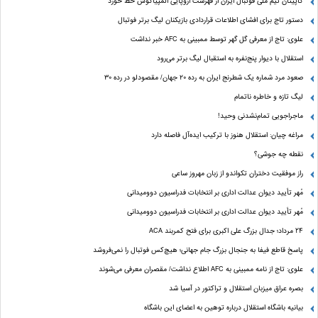
کاپیتان تیم ملی فوتبال ایران از فهرست اروپایی المپیاکوس خط خورد
دستور تاج برای افشای اطلاعات قراردادی بازیکنان لیگ برتر فوتبال
علوی: تاج از معرفی گل گهر توسط ممبینی به AFC خبر نداشت
استقلال با دیوار پنج‌نفره به استقبال لیگ برتر می‌رود
صعود مرد شماره یک شطرنج ایران به رده ۲۰ جهان/ مقصودلو در رده ۳۰
لیگ تازه و خاطره ناتمام
ماجراجویی تمام‌نشدنی وحید!
مراغه چیان: استقلال هنوز با ترکیب ایده‌آل فاصله دارد
نقطه چه جوشی؟
راز موفقیت دختران تکواندو از زبان مهروز ساعی
مُهر تأیید دیوان عدالت اداری بر انتخابات فدراسیون دوومیدانی
مُهر تأیید دیوان عدالت اداری بر انتخابات فدراسیون دوومیدانی
24 مرداد؛ جدال بزرگ علی‌ اکبری برای فتح کمربند ACA
پاسخ قاطع فیفا به جنجال بزرگ جام جهانی؛ هیچ‌کس فوتبال را نمی‌فروشد
علوی: تاج از نامه ممبینی به AFC اطلاع نداشت/ مقصران معرفی می‌شوند
بصره عراق میزبان استقلال و تراکتور در آسیا شد
بیانیه باشگاه استقلال درباره توهین به اعضای این باشگاه