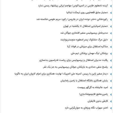
آینده نامعلوم طارمی در المپیاکوس/ مهاجم ایرانی پیشنهاد رسمی ندارد
دستیار سابق قلعه‌نویی روی نیمکت ایتالیا
رکوردشکنی دختر دونده ایران در بلاروس/ رکورد مریم طوسی شکسته شد
دستیار اسپانیایی استقلال تا یکشنبه در تهران
مدیرعامل پرسپولیس سفیر افتخاری چوگان شد
دلیل مرگ مشکوک پسر اسطوره منچستریونایتد
مذاکره استقلال برای میزبانی در فولاد آرنا
پزشکان لیگ مهمان پزشکان تیم ملی
رقابت مدیران استقلال و پرسپولیس برای ریاست فدراسیون بدنسازی
پاسخ منفی حدادی به بازیکنان جوانان پرسپولیس به جز یک نفر
دیدار سفیر ژاپن با رییس کمیته ملی المپیک/ نهایت همکاری برای اعزام کاروان ایران به ناگویا
پایان همکاری باشگاه استقلال با رامین رضاییان
امید عالیشاه به گل‌گهر پیوست
رامین،عاشق قایم‌موشک‌بازی!
قایقی بدون قایقران
اختر: سهراب نگاه ویژه‌ای به جوان‌گرایی دارد