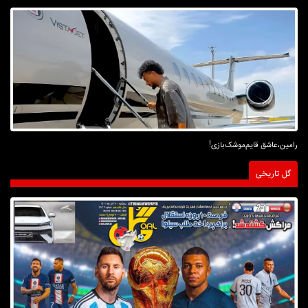
رامین،عاشق قایم‌موشک‌بازی!
گل تاریخی