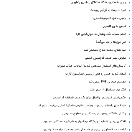
پایان همکاری باشگاه استقلال با رامین رضاییان
امید عالیشاه به گل‌گهر پیوست
رامین،عاشق قایم‌موشک‌بازی!
قایقی بدون قایقران
اختر: سهراب نگاه ویژه‌ای به جوان‌گرایی دارد
این پول‌ها از کجا می‌آید؟
تیم بعدی محمد صلاح مشخص شد
معرفی دبیر جدید فدراسیون کشتی
کاپیتان‌های استقلال مشخص شدند/ انتخاب جذاب سهراب
انتقاد شدید حسن روحانی از رییس فدراسیون کاراته
تصمیم جنجالی FIVB رسمی شد
لیگ برتر بسکتبال ۱۲ تیمی شد
حکم رئیس فدراسیون والیبال برای یک مدیر باسابقه فدراسیون
شفاف‌سازی استقلال درمورد وضعیت خارجی‌هایش/ آسانی می‌تواند بازی کند
واکنش باشگاه پرسپولیس به تغییر در سطوح مدیریتی
نامگذاری زمین شماره ۲ ورزشگاه درفشی‌فر به نام شهید «ماکان نصیری»
ارائه برنامه‌ قلعه‌نویی برای جام ملت‌های آسیا به هیئت رئیسه فدراسیون