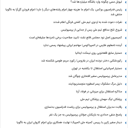
لیونل مسی چگونه وارد باشگاه میلیاردها شد؟
رئیس فدراسیون بوکس: یک اعزام ما هزینه چهار اعزام رشته‌های دیگر را دارد/ اعزام فروتن گل‌آرا به ناگویا
منتفی شد
نفرات دعوت شده به اردوی تیم ملی کشتی فرنگی اعلام شدند
شروع تلخ مدافع تیم ملی پس از جدایی از پرسپولیس
کمیسیون اصل نود مجلس قانع نشد؛ تایید صلاحیت برخی نامزدها سلیقه‌ای است
آینده نامعلوم طارمی در المپیاکوس/ مهاجم ایرانی پیشنهاد رسمی ندارد
دستیار سابق قلعه‌نویی روی نیمکت ایتالیا
رکوردشکنی دختر دونده ایران در بلاروس/ رکورد مریم طوسی شکسته شد
دستیار اسپانیایی استقلال تا یکشنبه در تهران
مدیرعامل پرسپولیس سفیر افتخاری چوگان شد
دلیل مرگ مشکوک پسر اسطوره منچستریونایتد
مذاکره استقلال برای میزبانی در فولاد آرنا
پزشکان لیگ مهمان پزشکان تیم ملی
رقابت مدیران استقلال و پرسپولیس برای ریاست فدراسیون بدنسازی
پاسخ منفی حدادی به بازیکنان جوانان پرسپولیس به جز یک نفر
دیدار سفیر ژاپن با رییس کمیته ملی المپیک/ نهایت همکاری برای اعزام کاروان ایران به ناگویا