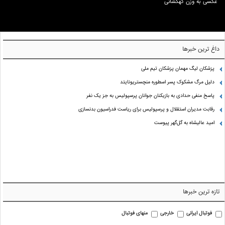
عکسی به وزن کهکشانی
داغ ترین خبرها
پزشکان لیگ مهمان پزشکان تیم ملی
دلیل مرگ مشکوک پسر اسطوره منچستریونایتد
پاسخ منفی حدادی به بازیکنان جوانان پرسپولیس به جز یک نفر
رقابت مدیران استقلال و پرسپولیس برای ریاست فدراسیون بدنسازی
امید عالیشاه به گل‌گهر پیوست
تازه ترین خبرها
فوتبال ایرانی
خارجی
منهای فوتبال