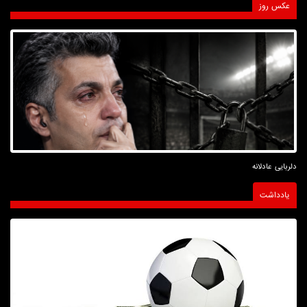
عکس روز
دلربایی عادلانه
یادداشت