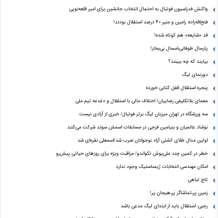
واکنش فدراسیون فوتبال به احتمال انتخاب جانشین برای امیر قلعه‌نویی
فتح‌الله‌زاده: رامین و منیر 40 درصد استقلال بودند!
قد «شایعه» هم کوتاه شده!
پارسال طوفانی،امسال بی‌بخار!
بیایند که چه ببینند؟
دورنمای لیگ
پنجره‌ استقلال قفل کتابی خورده
معمای بلاتکلیفی رضاییان/ اختلاف مالی با استقلال و دغدغه تیم ملی
سه ورزشگاه در تهران میزبان لیگ برتر فوتبال/ خبری از آزادی نیست
نوشاد عالمیان و بنیامین فرجی در مسابقات اسمش سوئد شرکت می‌کنند
اولین مدال طلای کشتی آزاد نوجوانان ضرب شد/اسمعلی نقره‌ای شد
خطر در کمین چند ملی‌پوش تکواندو/ مراقبت ویژه برای روزهای حیاتی پیش‌رو
امکان مهندسی انتخابات ژیمناستیک وجود ندارد
تاج تباهی
زمین پَر،تماشاگر پَر،هیجان پَر!
رجبی: استقلال باید از ابتدای لیگ مدعی باشد