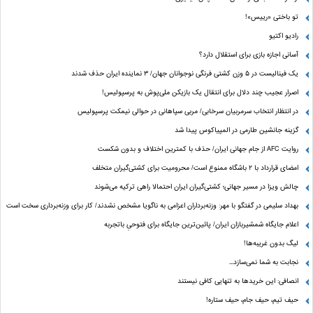
تو باختی «رییس»!
رادیو اکتیو
آسانی اجازه بازی برای استقلال دارد؟
یک فینالیست در ۵ وزن کشتی فرنگی نوجوانان جهان/ ۳ نماینده ایران حذف شدند
اصرار عجیب چند دلال برای انتقال یک بازیکن ملی‌پوش به پرسپولیس!
در انتظار انتخاب سرمربیان سرخابی/ مربی سپاهانی در حوالی نیمکت پرسپولیس
گزینه جانشین طارمی در المپیاکوس پیدا شد
روایت AFC از جام جهانی ایران/ حذف با کمترین اختلاف و بدون شکست
امضای قرارداد با ۲ باشگاه ممنوع است/ محرومیت برای کشتی‌گیران متخلف
چالش ویزا در مسیر جهانی؛ کشتی‌گیران ایران احتمالا راهی ترکیه می‌شوند
بهداد سلیمی در گفتگو با مهر: وزنه‌برداران اعزامی به ناگویا مشخص نشدند/ کار برای وزنه‌برداری سخت است
اعلام جایگاه شمشیربازان ایران/ پائین‌ترین جایگاه برای فتوحیِ باتجربه
لیگ بدون غریبه‌ها!
نجابت به شما نمی‌سازد...
انصافی: این خریدها به تنهایی کافی نیستند
حیف تیم، حیف جام، حیف ستاره‌!