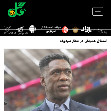
116885
05 بهمن 1404 17:00
استقلال همچنان در انتظار سیدورف