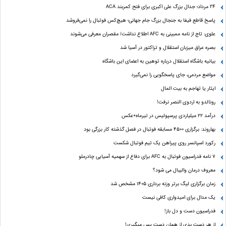
24 مرداد؛ جدال بزرگ علی‌ اکبری برای فتح کمربند ACA
پاسخ قاطع فیفا به جنجال بزرگ جام جهانی؛ هیچ‌کس فوتبال را نمی‌فروشد
علوی: تاج از نامه ممبینی به AFC اطلاع نداشت/ مقصران معرفی می‌شوند
بصره عراق میزبان استقلال و تراکتور در آسیا شد
بیانیه باشگاه استقلال درباره توهین به اعضای این باشگاه
مواضع مردمی، جای پاسخگویی را نمی‌گیرد
ایثار یا تهاجم به بیت المال
رونالدو به اردوی النصر نرفت!
درآمد ۲۲ میلیاردی پرسپولیس در تیرماه+عکس
بهاروند: برگزاری ۴۵۰۰ مسابقه فوتبال در فصل گذشته کار بزرگی بود
رکورد اسپانسر روی پیراهن یک تیم فوتبال شکست
۷ نامه فدراسیون فوتبال به AFC برای دفاع از سهمیه آسیایی چادرملو
معروف درمان والیبال می شود؟
زمان برگزاری لیگ برتر وزنه برداری ۱۴۰۵ مشخص شد
یک مدال برای امیدواری کافی نیست
فدراسیون دست‌ و دل باز!
از هر دست بدی از همان دست پس میگیری!