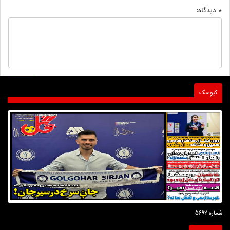
* دیدگاه:
کیوسک
شماره 5692