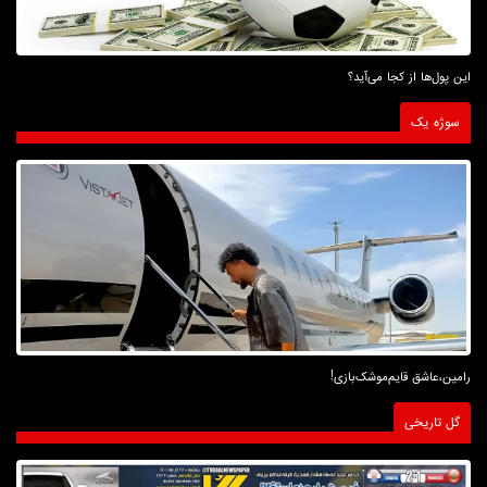
این پول‌ها از کجا می‌آید؟
سوژه یک
رامین،عاشق قایم‌موشک‌بازی!
گل تاریخی