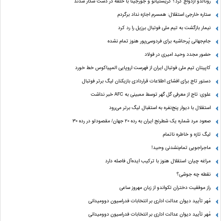
رونالدو ازدواج کرد؟ کریستیانو و جورجینا با حلقه در دست شکار شدند
ستاره خارجی استقلال: همسرم اجازه نداد برگردم
نیمار بازگشت به تیم ملی فوتبال برزیل را رد کرد
جام‌جهانی پُرحاشیه برای فردوسی‌پور هنوز تمام نشده
حضور مجدد وحید امیری در فولاد
کاپیتان تیم ملی فوتبال ایران از فهرست اروپایی المپیاکوس خط خورد
دستور تاج برای افشای اطلاعات قراردادی بازیکنان لیگ برتر فوتبال
علوی: تاج از معرفی گل گهر توسط ممبینی به AFC خبر نداشت
استقلال با دیوار پنج‌نفره به استقبال لیگ برتر می‌رود
صعود مرد شماره یک شطرنج ایران به رده ۲۰ جهان/ مقصودلو در رده ۳۰
لیگ تازه و خاطره ناتمام
ماجراجویی تمام‌نشدنی وحید!
مراغه چیان: استقلال هنوز با ترکیب ایده‌آل فاصله دارد
نقطه چه جوشی؟
راز موفقیت دختران تکواندو از زبان مهروز ساعی
مُهر تأیید دیوان عدالت اداری بر انتخابات فدراسیون دوومیدانی
مُهر تأیید دیوان عدالت اداری بر انتخابات فدراسیون دوومیدانی