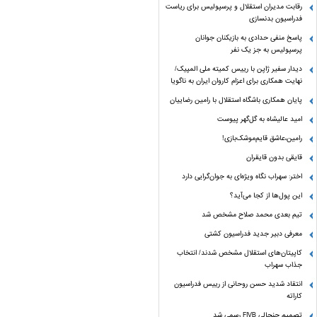
رقابت مدیران استقلال و پرسپولیس برای ریاست
فدراسیون بدنسازی
پاسخ منفی حدادی به بازیکنان جوانان
پرسپولیس به جز یک نفر
دیدار سفیر ژاپن با رییس کمیته ملی المپیک/
نهایت همکاری برای اعزام کاروان ایران به ناگویا
پایان همکاری باشگاه استقلال با رامین رضاییان
امید عالیشاه به گل‌گهر پیوست
رامین،عاشق قایم‌موشک‌بازی!
قایقی بدون قایقران
اختر: سهراب نگاه ویژه‌ای به جوان‌گرایی دارد
این پول‌ها از کجا می‌آید؟
تیم بعدی محمد صلاح مشخص شد
معرفی دبیر جدید فدراسیون کشتی
کاپیتان‌های استقلال مشخص شدند/ انتخاب
جذاب سهراب
انتقاد شدید حسن روحانی از رییس فدراسیون
کاراته
تصمیم جنجالی FIVB رسمی شد