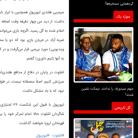
گردهمایی مسخره‌ها!
سرمربی هلندی لیورپول همچنین با ابراز نارض
سوژه یک
داشت: از دید من چهار دقیقه وقت اضافه ک
اعلام شده به گل رسید. اگرچه بازی می‌توا
ویدیویی) مورد بررسی قرار می‌گرفت و در ک
به آنها (تیم داوری) گفتم.
اشلوت در پایان در دفاع از مدافع هلندی‌
سرزنش کنیم، اصلاً منصفانه نیست. در طول 
سهم سیدورف را ندادند، نیمکت نشین
نبود که با باد مشکل داشت.
شدند!
لیورپول با 
گل تاریخی
شاگردان اشلوت حالا تمام تمرکز خود را بر
قهرمانان اروپا خواهند گذاشت.
#اشلوت
#لیورپول