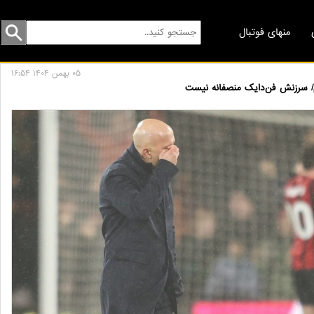
منهای فوتبال
05 بهمن 1404 16:54
کنم/ سرزنش فن‌دایک منصفانه نیست