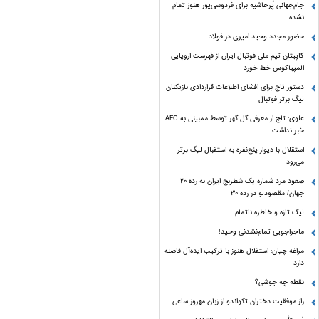
جام‌جهانی پُرحاشیه برای فردوسی‌پور هنوز تمام
نشده
حضور مجدد وحید امیری در فولاد
کاپیتان تیم ملی فوتبال ایران از فهرست اروپایی
المپیاکوس خط خورد
دستور تاج برای افشای اطلاعات قراردادی بازیکنان
لیگ برتر فوتبال
علوی: تاج از معرفی گل گهر توسط ممبینی به AFC
خبر نداشت
استقلال با دیوار پنج‌نفره به استقبال لیگ برتر
می‌رود
صعود مرد شماره یک شطرنج ایران به رده ۲۰
جهان/ مقصودلو در رده ۳۰
لیگ تازه و خاطره ناتمام
ماجراجویی تمام‌نشدنی وحید!
مراغه چیان: استقلال هنوز با ترکیب ایده‌آل فاصله
دارد
نقطه چه جوشی؟
راز موفقیت دختران تکواندو از زبان مهروز ساعی