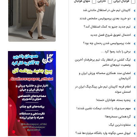
فوتبال ایرانی
خارجی
منهای فوتبال
کاپیتان تیم ملی در استقلال ماندنی شد
دو خرید بعدی پرسپولیس مشخص شدند
تیم جدید جنپو به کمک استقلال آمد؟
احتمال تعویق شروع فصل جدید
علت پرسپولیسی شدن رحمان چه بود؟
برخی را باید رسوا کرد …
لیگ کشتی در انتظار یک تیم پرطرفدار؛ آخرین
وضعیت تیم‌های حاضر
امضای سند همکاری سه‌ساله ورزش ایران و
آذربایجان
اعلام قرعه کاپیتان تیم ملی پینگ‌پنگ ایران در
اسمش سوئد
پنجره بسته، هواداران خسته!
سهم سیدورف را ندادند، نیمکت نشین شدند!
گردهمایی مسخره‌ها!
متفاوت‌ترین لیگ
لیونل مسی چگونه وارد باشگاه میلیاردها شد؟