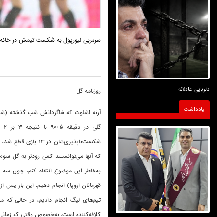
سرمربی لیورپول به شکست تیمش در خانه ب
دلربایی عادلانه
روزنامه گل
یادداشت
آرنه اشلوت که شاگردانش شب گذشته (شنبه
گل
شکست‌ناپذیری‌شان د
که آنها می‌توانستند کمی زودتر به گل سوم 
قهرمانان اروپا) انجام دهیم. این بار پس ا
تیم‌های لیگ انجام دادیم، در حالی که من
کلافه‌کننده است، به‌خصوص وقتی که زمانی ب