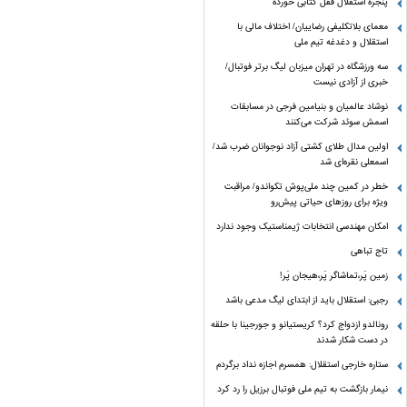
پنجره‌ استقلال قفل کتابی خورده
معمای بلاتکلیفی رضاییان/ اختلاف مالی با
استقلال و دغدغه تیم ملی
سه ورزشگاه در تهران میزبان لیگ برتر فوتبال/
خبری از آزادی نیست
نوشاد عالمیان و بنیامین فرجی در مسابقات
اسمش سوئد شرکت می‌کنند
اولین مدال طلای کشتی آزاد نوجوانان ضرب شد/
اسمعلی نقره‌ای شد
خطر در کمین چند ملی‌پوش تکواندو/ مراقبت
ویژه برای روزهای حیاتی پیش‌رو
امکان مهندسی انتخابات ژیمناستیک وجود ندارد
تاج تباهی
زمین پَر،تماشاگر پَر،هیجان پَر!
رجبی: استقلال باید از ابتدای لیگ مدعی باشد
رونالدو ازدواج کرد؟ کریستیانو و جورجینا با حلقه
در دست شکار شدند
ستاره خارجی استقلال: همسرم اجازه نداد برگردم
نیمار بازگشت به تیم ملی فوتبال برزیل را رد کرد