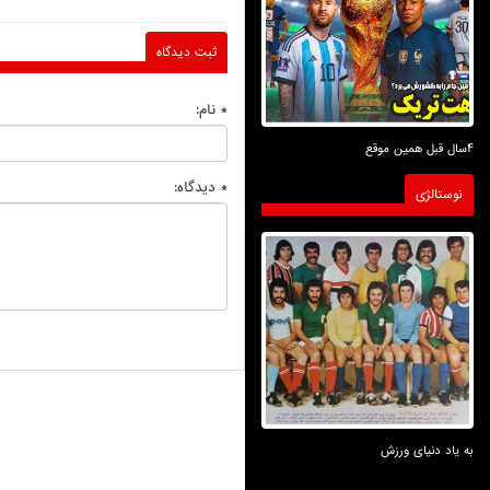
ثبت دیدگاه
* نام:
4سال قبل همین موقع
* دیدگاه:
نوستالژی
به یاد دنیای ورزش