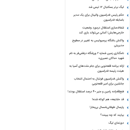
لیگ برتر بسکتبال ۱۲ تیمی شد
حکم رئیس فدراسیون والیبال برای یک مدیر
باسابقه فدراسیون
شفاف‌سازی استقلال درمورد وضعیت
خارجی‌هایش/ آسانی می‌تواند بازی کند
واکنش باشگاه پرسپولیس به تغییر در سطوح
مدیریتی
نامگذاری زمین شماره ۲ ورزشگاه درفشی‌فر به نام
شهید «ماکان نصیری»
ارائه برنامه‌ قلعه‌نویی برای جام ملت‌های آسیا به
هیئت رئیسه فدراسیون
واکنش فدراسیون فوتبال به احتمال انتخاب
جانشین برای امیر قلعه‌نویی
فتح‌الله‌زاده: رامین و منیر 40 درصد استقلال بودند!
قد «شایعه» هم کوتاه شده!
پارسال طوفانی،امسال بی‌بخار!
بیایند که چه ببینند؟
دورنمای لیگ