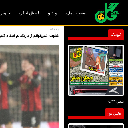
صفحه اصلی
ویدیو
فوتبال ایرانی
خارجی
116882
کیوسک
اشلوت: نمی‌توانم از بازیکنانم انتقاد 
شماره 5694
عکس روز