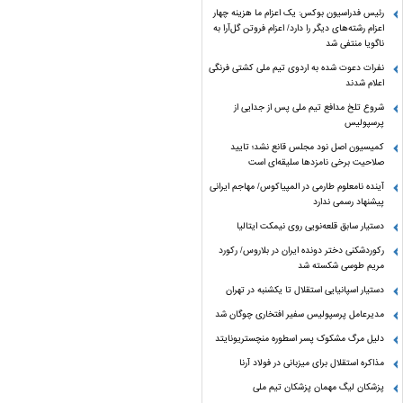
رئیس فدراسیون بوکس: یک اعزام ما هزینه چهار
اعزام رشته‌های دیگر را دارد/ اعزام فروتن گل‌آرا به
ناگویا منتفی شد
نفرات دعوت شده به اردوی تیم ملی کشتی فرنگی
اعلام شدند
شروع تلخ مدافع تیم ملی پس از جدایی از
پرسپولیس
کمیسیون اصل نود مجلس قانع نشد؛ تایید
صلاحیت برخی نامزدها سلیقه‌ای است
آینده نامعلوم طارمی در المپیاکوس/ مهاجم ایرانی
پیشنهاد رسمی ندارد
دستیار سابق قلعه‌نویی روی نیمکت ایتالیا
رکوردشکنی دختر دونده ایران در بلاروس/ رکورد
مریم طوسی شکسته شد
دستیار اسپانیایی استقلال تا یکشنبه در تهران
مدیرعامل پرسپولیس سفیر افتخاری چوگان شد
دلیل مرگ مشکوک پسر اسطوره منچستریونایتد
مذاکره استقلال برای میزبانی در فولاد آرنا
پزشکان لیگ مهمان پزشکان تیم ملی