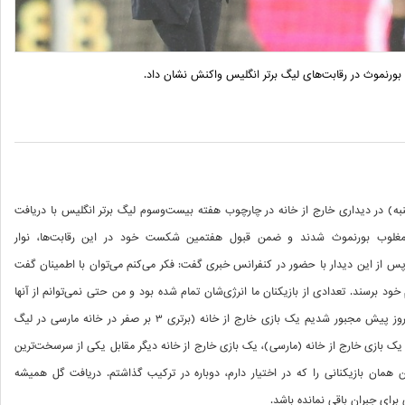
ورنموث در رقابت‌های لیگ برتر انگلیس واکنش نشان داد.
) در دیداری خارج از خانه در چارچوب هفته بیست‌وسوم لیگ برتر انگلیس با دریافت
ی در دقیقه 5+90 با نتیجه 3 بر 2 مغلوب بورنموث شدند و ضمن قبول هفتمین شکست خود در این رقابت‌ها، نوار
ر 13 بازی قطع شد، پس از این دیدار با حضور در کنفرانس خبری گفت: فکر می‌کنم می‌توان با اطمینان گفت
خود برسند. تعدادی از بازیکنان ما انرژی‌شان تمام شده بود و من حتی نمی‌توانم از آنها
به‌خاطر این موضوع انتقاد کنم، چون سه روز پیش مجبور شدیم یک بازی خارج از خانه (برتری 3 بر صفر در خانه مارسی در لیگ
ز یک بازی خارج از خانه (مارسی)، یک بازی خارج از خانه دیگر مقابل یکی از سرسخت‌ترین
 همان بازیکنانی را که در اختیار دارم، دوباره در ترکیب گذاشتم. دریافت گل همیشه
رای جبران باقی نمانده باشد.