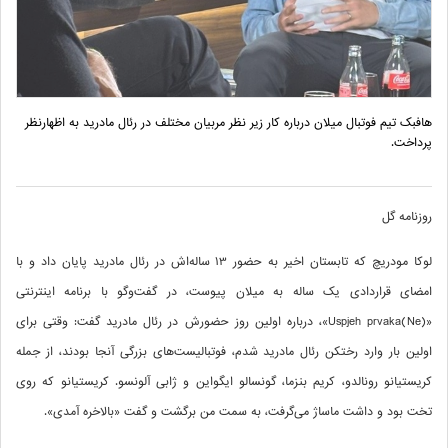
هافبک تیم فوتبال میلان درباره کار زیر نظر مربیان مختلف در رئال مادرید به اظهارنظر
پرداخت.
روزنامه گل
لوکا مودریچ که تابستان اخیر به حضور 13 ساله‌اش در رئال مادرید پایان داد و با
امضای قراردادی یک ساله به میلان پیوست، در گفت‌وگو با برنامه اینترنتی
«(Ne)Uspjeh prvaka»، درباره اولین روز حضورش در رئال مادرید گفت: وقتی برای
اولین بار وارد رختکن رئال مادرید شدم، فوتبالیست‌های بزرگی آنجا بودند، از جمله
کریستیانو رونالدو، کریم بنزما، گونسالو ایگواین و ژابی آلونسو. کریستیانو که روی
تخت بود و داشت ماساژ می‌گرفت، به سمت من برگشت و گفت «بالاخره آمدی».