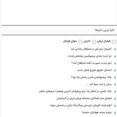
تازه ترین خبرها
فوتبال ایرانی
خارجی
منهای فوتبال
کاپیتان تیم ملی در استقلال ماندنی شد
دو خرید بعدی پرسپولیس مشخص شدند
تیم جدید جنپو به کمک استقلال آمد؟
احتمال تعویق شروع فصل جدید
علت پرسپولیسی شدن رحمان چه بود؟
برخی را باید رسوا کرد …
لیگ کشتی در انتظار یک تیم پرطرفدار؛ آخرین وضعیت تیم‌های حاضر
امضای سند همکاری سه‌ساله ورزش ایران و آذربایجان
اعلام قرعه کاپیتان تیم ملی پینگ‌پنگ ایران در اسمش سوئد
پنجره بسته، هواداران خسته!