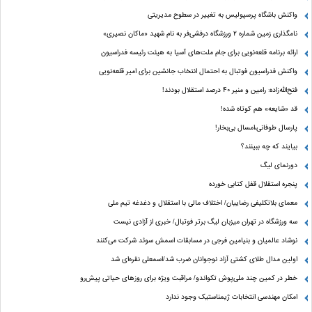
واکنش باشگاه پرسپولیس به تغییر در سطوح مدیریتی
نامگذاری زمین شماره ۲ ورزشگاه درفشی‌فر به نام شهید «ماکان نصیری»
ارائه برنامه‌ قلعه‌نویی برای جام ملت‌های آسیا به هیئت رئیسه فدراسیون
واکنش فدراسیون فوتبال به احتمال انتخاب جانشین برای امیر قلعه‌نویی
فتح‌الله‌زاده: رامین و منیر 40 درصد استقلال بودند!
قد «شایعه» هم کوتاه شده!
پارسال طوفانی،امسال بی‌بخار!
بیایند که چه ببینند؟
دورنمای لیگ
پنجره‌ استقلال قفل کتابی خورده
معمای بلاتکلیفی رضاییان/ اختلاف مالی با استقلال و دغدغه تیم ملی
سه ورزشگاه در تهران میزبان لیگ برتر فوتبال/ خبری از آزادی نیست
نوشاد عالمیان و بنیامین فرجی در مسابقات اسمش سوئد شرکت می‌کنند
اولین مدال طلای کشتی آزاد نوجوانان ضرب شد/اسمعلی نقره‌ای شد
خطر در کمین چند ملی‌پوش تکواندو/ مراقبت ویژه برای روزهای حیاتی پیش‌رو
امکان مهندسی انتخابات ژیمناستیک وجود ندارد