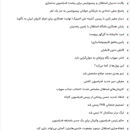
رقابت مدیران استقلال و پرسپولیس برای ریاست فدراسیون بدنسازی
پاسخ منفی حدادی به بازیکنان جوانان پرسپولیس به جز یک نفر
دیدار سفیر ژاپن با رییس کمیته ملی المپیک/ نهایت همکاری برای اعزام کاروان ایران به ناگویا
پایان همکاری باشگاه استقلال با رامین رضاییان
امید عالیشاه به گل‌گهر پیوست
رامین،عاشق قایم‌موشک‌بازی!
قایقی بدون قایقران
اختر: سهراب نگاه ویژه‌ای به جوان‌گرایی دارد
این پول‌ها از کجا می‌آید؟
تیم بعدی محمد صلاح مشخص شد
معرفی دبیر جدید فدراسیون کشتی
کاپیتان‌های استقلال مشخص شدند/ انتخاب جذاب سهراب
انتقاد شدید حسن روحانی از رییس فدراسیون کاراته
تصمیم جنجالی FIVB رسمی شد
لیگ برتر بسکتبال ۱۲ تیمی شد
حکم رئیس فدراسیون والیبال برای یک مدیر باسابقه فدراسیون
شفاف‌سازی استقلال درمورد وضعیت خارجی‌هایش/ آسانی می‌تواند بازی کند