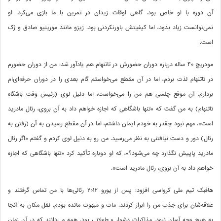
آن دوره با او خاص بود. گاهی اوقات زیدان در تمرین با ما بازی می‌کرد. او
نمی‌توانست زیاد بدود، اما کیفیتش باورنکردنی بود. زیزو مانند مورینیو صادق و رُک
است.
مودریچ 40 ساله درباره دوران حضورش در تاتنهام هم یادآور شد: من از دوران حضورم
در تاتنهام لذت بردم، اما در آن مقطع می‌خواستم گام بعدی را در دوران حرفه‌ای‌ام
بردارم. آن موقع چلسی هم من را می‌خواست، اما دنیل لوی (رئیس وقت باشگاه
تاتنهام) به من گفت که «تنها باشگاهی که اجازه خواهم داد به آن بروی، رئال مادرید
است». مهم نبود چقدر به خودم ایمان داشتم، اما در آن مقطع رسیدن به آن (رفتن به
رئال) دور و دست نیافتنی به نظر می‌رسید. من رو به دنیل لوی کردم و گفتم «اگر رئال
مادرید پاپیش نگذارد چه می‌شود؟»، که او دوباره تأکید کرد «تنها باشگاهی که اجازه
خواهم داد به آن بروی، رئال مادرید است».
هافبک تیم ملی کرواسی افزود: پس از یورو 2012 رئالی‌ها با من تماس گرفتند و
علاقه‌شان برای جذب من را ابراز کردند. مات و مبهوت مانده بودم. نقل مکان به آنجا
به هیچ وجه آسان نبود. مذاکرات دشوار و طولانی بود. همه می‌دانند که در آن زمان