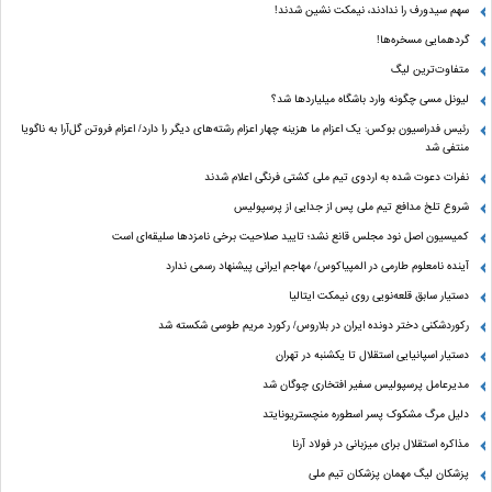
سهم سیدورف را ندادند، نیمکت نشین شدند!
گردهمایی مسخره‌ها!
متفاوت‌ترین لیگ
لیونل مسی چگونه وارد باشگاه میلیاردها شد؟
رئیس فدراسیون بوکس: یک اعزام ما هزینه چهار اعزام رشته‌های دیگر را دارد/ اعزام فروتن گل‌آرا به ناگویا
منتفی شد
نفرات دعوت شده به اردوی تیم ملی کشتی فرنگی اعلام شدند
شروع تلخ مدافع تیم ملی پس از جدایی از پرسپولیس
کمیسیون اصل نود مجلس قانع نشد؛ تایید صلاحیت برخی نامزدها سلیقه‌ای است
آینده نامعلوم طارمی در المپیاکوس/ مهاجم ایرانی پیشنهاد رسمی ندارد
دستیار سابق قلعه‌نویی روی نیمکت ایتالیا
رکوردشکنی دختر دونده ایران در بلاروس/ رکورد مریم طوسی شکسته شد
دستیار اسپانیایی استقلال تا یکشنبه در تهران
مدیرعامل پرسپولیس سفیر افتخاری چوگان شد
دلیل مرگ مشکوک پسر اسطوره منچستریونایتد
مذاکره استقلال برای میزبانی در فولاد آرنا
پزشکان لیگ مهمان پزشکان تیم ملی