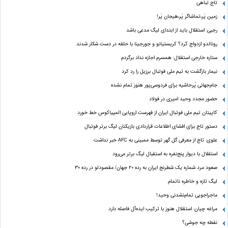
تاج تباهی
زمین پَر،تماشاگر پَر،هیجان پَر!
رجبی: استقلال باید از ابتدای لیگ مدعی باشد
رونالدو ازدواج کرد؟ کریستیانو و جورجینا با حلقه در دست شکار شدند
ستاره خارجی استقلال: همسرم اجازه نداد برگردم
نیمار بازگشت به تیم ملی فوتبال برزیل را رد کرد
جام‌جهانی پُرحاشیه برای فردوسی‌پور هنوز تمام نشده
حضور مجدد وحید امیری در فولاد
کاپیتان تیم ملی فوتبال ایران از فهرست اروپایی المپیاکوس خط خورد
دستور تاج برای افشای اطلاعات قراردادی بازیکنان لیگ برتر فوتبال
علوی: تاج از معرفی گل گهر توسط ممبینی به AFC خبر نداشت
استقلال با دیوار پنج‌نفره به استقبال لیگ برتر می‌رود
صعود مرد شماره یک شطرنج ایران به رده ۲۰ جهان/ مقصودلو در رده ۳۰
لیگ تازه و خاطره ناتمام
ماجراجویی تمام‌نشدنی وحید!
مراغه چیان: استقلال هنوز با ترکیب ایده‌آل فاصله دارد
نقطه چه جوشی؟