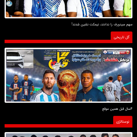
سهم سیدورف را ندادند، نیمکت نشین شدند!
گل تاریخی
4سال قبل همین موقع
نوستالژی