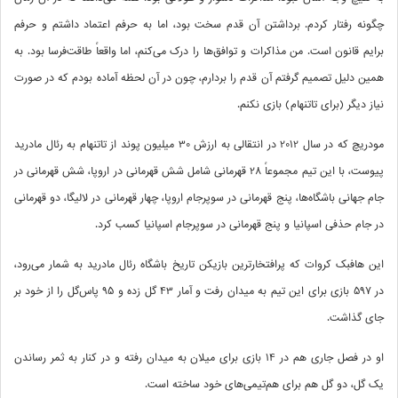
چگونه رفتار کردم. برداشتن آن قدم سخت بود، اما به حرفم اعتماد داشتم و حرفم
برایم قانون است. من مذاکرات و توافق‌ها را درک می‌کنم، اما واقعاً طاقت‌فرسا بود. به
همین دلیل تصمیم گرفتم آن قدم را بردارم، چون در آن لحظه آماده بودم که در صورت
نیاز دیگر (برای تاتنهام) بازی نکنم.
مودریچ که در سال 2012 در انتقالی به ارزش 30 میلیون پوند از تاتنهام به رئال مادرید
پیوست، با این تیم مجموعاً 28 قهرمانی شامل شش قهرمانی در اروپا، شش قهرمانی در
جام جهانی باشگاه‌ها، پنج قهرمانی در سوپرجام اروپا، چهار قهرمانی در لالیگا، دو قهرمانی
در جام حذفی اسپانیا و پنج قهرمانی در سوپرجام اسپانیا کسب کرد.
این هافبک کروات که پرافتخارترین بازیکن تاریخ باشگاه رئال مادرید به شمار می‌رود،
در 597 بازی برای این تیم به میدان رفت و آمار 43 گل‌ زده و 95 پاس‌گل را از خود بر
جای گذاشت.
او در فصل جاری هم در 14 بازی برای میلان به میدان رفته و در کنار به ثمر رساندن
یک گل، دو گل هم برای هم‌تیمی‌های خود ساخته است.