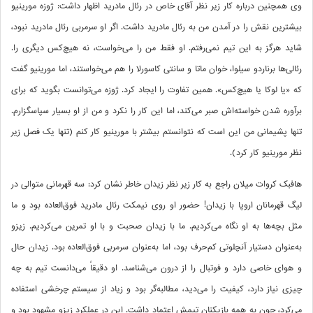
وی همچنین درباره کار زیر نظر آقای خاص در رئال مادرید اظهار داشت: ژوزه مورینیو
بیشترین نقش را در آمدن من به رئال مادرید داشت. اگر او سرمربی رئال مادرید نبود،
شاید هرگز به این تیم نمی‌رفتم. او فقط من را می‌خواست، نه هیچ‌کس دیگری را.
رئالی‌ها برناردو سیلوا، خوان ماتا و سانتی کاسورلا را هم می‌خواستند، اما مورینیو گفت
که «یا لوکا یا هیچ‌کس». همین تفاوت را ایجاد کرد. ژوزه می‌توانست بگوید که برای
برآوره شدن خواسته‌اش صبر می‌کند، اما این کار را نکرد و من از او بسیار سپاسگزارم.
تنها پشیمانی من این است که نتوانستم بیشتر با مورینیو کار کنم (تنها یک فصل زیر
نظر مورینیو کار کرد).
هافبک کروات میلان راجع به کار زیر نظر زیدان خاطر نشان کرد: سه قهرمانی متوالی در
لیگ قهرمانان اروپا با زیدان! حضور او روی نیمکت رئال مادرید فوق‌العاده بود و ما
مثل بچه‌ها به او نگاه می‌کردیم. ما با زیدان صحبت و با او تمرین می‌کردیم. زیزو
به‌عنوان دستیار آنچلوتی کم‌حرف بود، اما به‌عنوان سرمربی فوق‌العاده بود. زیدان حال
و هوای خاصی دارد و فوتبال را از درون می‌شناسد. او دقیقاً می‌دانست تیم به چه
چیزی نیاز دارد، کیفیت را می‌دید، مطالبه‌گر بود و زیاد از سیستم چرخشی استفاده
می‌کرد، چون به همه بازیکنان تیمش اعتماد داشت. این در عملکرد زیزو مشهود بود و