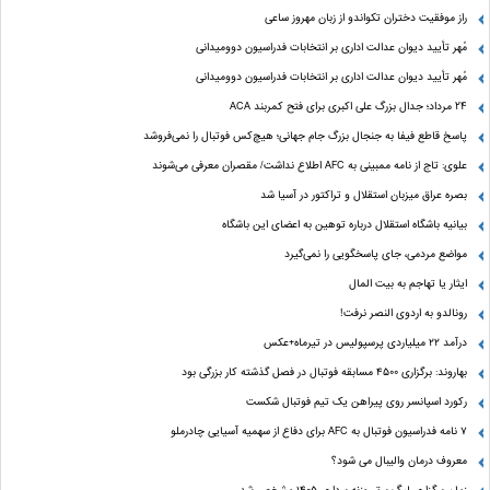
راز موفقیت دختران تکواندو از زبان مهروز ساعی
مُهر تأیید دیوان عدالت اداری بر انتخابات فدراسیون دوومیدانی
مُهر تأیید دیوان عدالت اداری بر انتخابات فدراسیون دوومیدانی
24 مرداد؛ جدال بزرگ علی‌ اکبری برای فتح کمربند ACA
پاسخ قاطع فیفا به جنجال بزرگ جام جهانی؛ هیچ‌کس فوتبال را نمی‌فروشد
علوی: تاج از نامه ممبینی به AFC اطلاع نداشت/ مقصران معرفی می‌شوند
بصره عراق میزبان استقلال و تراکتور در آسیا شد
بیانیه باشگاه استقلال درباره توهین به اعضای این باشگاه
مواضع مردمی، جای پاسخگویی را نمی‌گیرد
ایثار یا تهاجم به بیت المال
رونالدو به اردوی النصر نرفت!
درآمد ۲۲ میلیاردی پرسپولیس در تیرماه+عکس
بهاروند: برگزاری ۴۵۰۰ مسابقه فوتبال در فصل گذشته کار بزرگی بود
رکورد اسپانسر روی پیراهن یک تیم فوتبال شکست
۷ نامه فدراسیون فوتبال به AFC برای دفاع از سهمیه آسیایی چادرملو
معروف درمان والیبال می شود؟