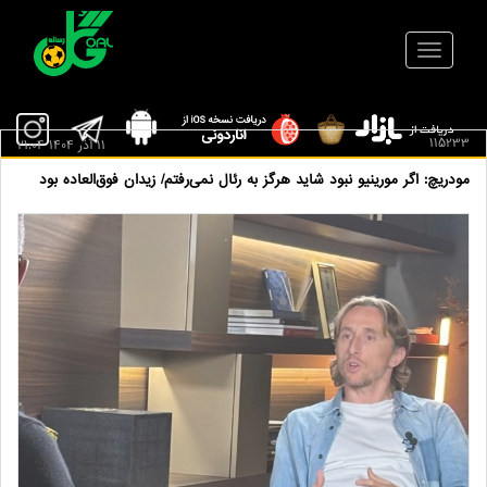
115233
11 آذر 1404 21:04
مودریچ: اگر مورینیو نبود شاید هرگز به رئال نمی‌رفتم/ زیدان فوق‌العاده بود