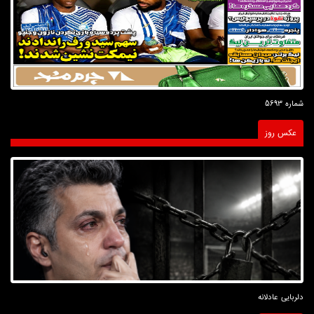
شماره 5693
عکس روز
دلربایی عادلانه