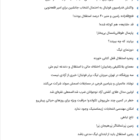
واکنش فدراسیون فوتبال به احتمال انتخاب جانشین برای امیر قلعه‌نویی
فتح‌الله‌زاده: رامین و منیر 40 درصد استقلال بودند!
قد «شایعه» هم کوتاه شده!
پارسال طوفانی،امسال بی‌بخار!
بیایند که چه ببینند؟
دورنمای لیگ
پنجره‌ استقلال قفل کتابی خورده
معمای بلاتکلیفی رضاییان/ اختلاف مالی با استقلال و دغدغه تیم ملی
سه ورزشگاه در تهران میزبان لیگ برتر فوتبال/ خبری از آزادی نیست
نوشاد عالمیان و بنیامین فرجی در مسابقات اسمش سوئد شرکت می‌کنند
اولین مدال طلای کشتی آزاد نوجوانان ضرب شد/اسمعلی نقره‌ای شد
خطر در کمین چند ملی‌پوش تکواندو/ مراقبت ویژه برای روزهای حیاتی پیش‌رو
امکان مهندسی انتخابات ژیمناستیک وجود ندارد
تاج تباهی
زمین پَر،تماشاگر پَر،هیجان پَر!
رجبی: استقلال باید از ابتدای لیگ مدعی باشد