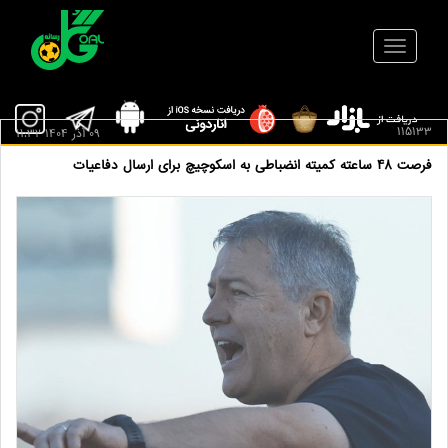
115133
09 آذر 1404 11:32
فرصت 48 ساعته کمیته انضباطی به اسکوچیچ برای ارسال دفاعیات