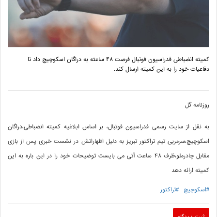
کمیته انضباطی فدراسیون فوتبال فرصت 48 ساعته به دراگان اسکوچیچ داد تا
دفاعیات خود را به این کمیته ارسال کند.
روزنامه گل
به نقل از سایت رسمی فدراسیون فوتبال، بر اساس ابلاغیه کمیته انضباطی،دراگان
اسکوچیچ،سرمربی تیم تراکتور تبریز به دلیل اظهاراتش در نشست خبری پس از بازی
مقابل چادرملو،ظرف 48 ساعت آتی می بایست توضیحات خود را در این باره به این
کمیته ارائه دهد
#اسکوچیچ
#تراکتور