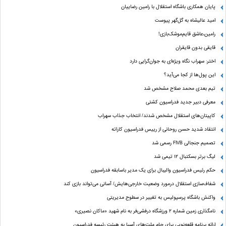
پایان همکاری باشگاه استقلال با رامین رضاییان
امید عالیشاه به گل‌گهر پیوست
رامین،عاشق قایم‌موشک‌بازی!
قایقی بدون قایقران
اختر: سهراب نگاه ویژه‌ای به جوان‌گرایی دارد
این پول‌ها از کجا می‌آید؟
تیم بعدی محمد صلاح مشخص شد
معرفی دبیر جدید فدراسیون کشتی
کاپیتان‌های استقلال مشخص شدند/ انتخاب جذاب سهراب
انتقاد شدید حسن روحانی از رییس فدراسیون کاراته
تصمیم جنجالی FIVB رسمی شد
لیگ برتر بسکتبال ۱۲ تیمی شد
حکم رئیس فدراسیون والیبال برای یک مدیر باسابقه فدراسیون
شفاف‌سازی استقلال درمورد وضعیت خارجی‌هایش/ آسانی می‌تواند بازی کند
واکنش باشگاه پرسپولیس به تغییر در سطوح مدیریتی
نامگذاری زمین شماره ۲ ورزشگاه درفشی‌فر به نام شهید «ماکان نصیری»
ارائه برنامه‌ قلعه‌نویی برای جام ملت‌های آسیا به هیئت رئیسه فدراسیون