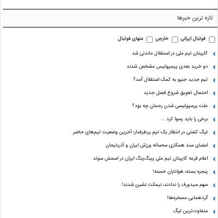
تازه ترین خبرها
فوتبال ایرانی
خارجی
منهای فوتبال
کاپیتان تیم ملی در استقلال ماندنی شد
دو خرید بعدی پرسپولیس مشخص شدند
تیم جدید جنپو به کمک استقلال آمد؟
احتمال تعویق شروع فصل جدید
علت پرسپولیسی شدن رحمان چه بود؟
برخی را باید رسوا کرد …
لیگ کشتی در انتظار یک تیم پرطرفدار؛ آخرین وضعیت تیم‌های حاضر
امضای سند همکاری سه‌ساله ورزش ایران و آذربایجان
اعلام قرعه کاپیتان تیم ملی پینگ‌پنگ ایران در اسمش سوئد
پنجره بسته، هواداران خسته!
سهم سیدورف را ندادند، نیمکت نشین شدند!
گردهمایی مسخره‌ها!
متفاوت‌ترین لیگ