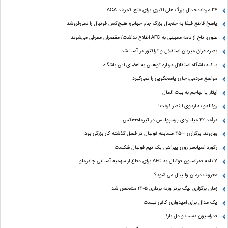
24 مرداد؛ جدال بزرگ علی‌ اکبری برای فتح کمربند ACA
پاسخ قاطع فیفا به جنجال بزرگ جام جهانی؛ هیچ‌کس فوتبال را نمی‌فروشد
علوی: تاج از نامه ممبینی به AFC اطلاع نداشت/ مقصران معرفی می‌شوند
بصره عراق میزبان استقلال و تراکتور در آسیا شد
بیانیه باشگاه استقلال درباره توهین به اعضای این باشگاه
مواضع مردمی، جای پاسخگویی را نمی‌گیرد
ایثار یا تهاجم به بیت المال
رونالدو به اردوی النصر نرفت!
درآمد ۲۲ میلیاردی پرسپولیس در تیرماه+عکس
بهاروند: برگزاری ۴۵۰۰ مسابقه فوتبال در فصل گذشته کار بزرگی بود
رکورد اسپانسر روی پیراهن یک تیم فوتبال شکست
۷ نامه فدراسیون فوتبال به AFC برای دفاع از سهمیه آسیایی چادرملو
معروف درمان والیبال می شود؟
زمان برگزاری لیگ برتر وزنه برداری ۱۴۰۵ مشخص شد
یک مدال برای امیدواری کافی نیست
فدراسیون دست‌ و دل باز!