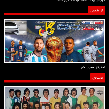
سهم سیدورف را ندادند، نیمکت نشین شدند!
گل تاریخی
4سال قبل همین موقع
نوستالژی