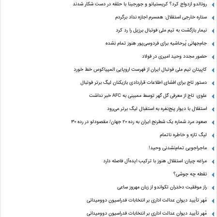
رونالدو ازدواج کرد؟ کریستیانو و جورجینا با حلقه در دست شکار شدند
ستاره خارجی استقلال: همسرم اجازه نداد برگردم
نیمار بازگشت به تیم ملی فوتبال برزیل را رد کرد
جام‌جهانی پُرحاشیه برای فردوسی‌پور هنوز تمام نشده
حضور مجدد وحید امیری در فولاد
کاپیتان تیم ملی فوتبال ایران از فهرست اروپایی المپیاکوس خط خورد
دستور تاج برای افشای اطلاعات قراردادی بازیکنان لیگ برتر فوتبال
علوی: تاج از معرفی گل گهر توسط ممبینی به AFC خبر نداشت
استقلال با دیوار پنج‌نفره به استقبال لیگ برتر می‌رود
صعود مرد شماره یک شطرنج ایران به رده ۲۰ جهان/ مقصودلو در رده ۳۰
لیگ تازه و خاطره ناتمام
ماجراجویی تمام‌نشدنی وحید!
مراغه چیان: استقلال هنوز با ترکیب ایده‌آل فاصله دارد
نقطه چه جوشی؟
راز موفقیت دختران تکواندو از زبان مهروز ساعی
مُهر تأیید دیوان عدالت اداری بر انتخابات فدراسیون دوومیدانی
مُهر تأیید دیوان عدالت اداری بر انتخابات فدراسیون دوومیدانی