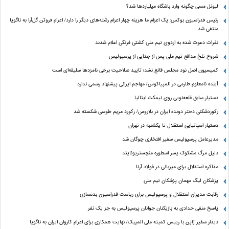
لیونل مسی چگونه وارد باشگاه میلیاردها شد؟
رئیس فدراسیون بوکس: یک اعزام ما هزینه چهار اعزام رشته‌های دیگر را دارد/ اعزام فروتن گل‌آرا به ناگویا
منتفی شد
نفرات دعوت شده به اردوی تیم ملی کشتی فرنگی اعلام شدند
شروع تلخ مدافع تیم ملی پس از جدایی از پرسپولیس
کمیسیون اصل نود مجلس قانع نشد؛ تایید صلاحیت برخی نامزدها سلیقه‌ای است
آینده نامعلوم طارمی در المپیاکوس/ مهاجم ایرانی پیشنهاد رسمی ندارد
دستیار سابق قلعه‌نویی روی نیمکت ایتالیا
رکوردشکنی دختر دونده ایران در بلاروس/ رکورد مریم طوسی شکسته شد
دستیار اسپانیایی استقلال تا یکشنبه در تهران
مدیرعامل پرسپولیس سفیر افتخاری چوگان شد
دلیل مرگ مشکوک پسر اسطوره منچستریونایتد
مذاکره استقلال برای میزبانی در فولاد آرنا
پزشکان لیگ مهمان پزشکان تیم ملی
رقابت مدیران استقلال و پرسپولیس برای ریاست فدراسیون بدنسازی
پاسخ منفی حدادی به بازیکنان جوانان پرسپولیس به جز یک نفر
دیدار سفیر ژاپن با رییس کمیته ملی المپیک/ نهایت همکاری برای اعزام کاروان ایران به ناگویا