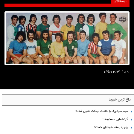
نوستالژی
به یاد دنیای ورزش
داغ ترین خبرها
سهم سیدورف را ندادند، نیمکت نشین شدند!
گردهمایی مسخره‌ها!
پنجره بسته، هواداران خسته!