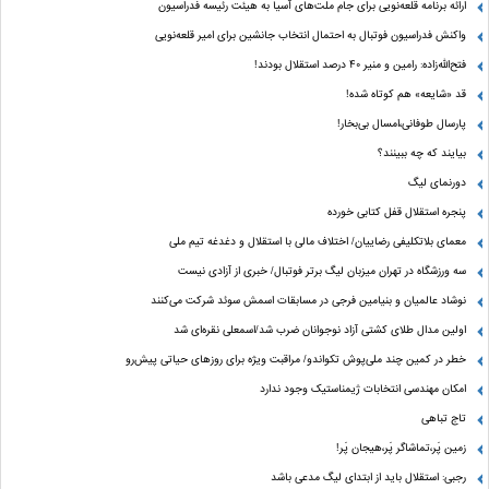
ارائه برنامه‌ قلعه‌نویی برای جام ملت‌های آسیا به هیئت رئیسه فدراسیون
واکنش فدراسیون فوتبال به احتمال انتخاب جانشین برای امیر قلعه‌نویی
فتح‌الله‌زاده: رامین و منیر 40 درصد استقلال بودند!
قد «شایعه» هم کوتاه شده!
پارسال طوفانی،امسال بی‌بخار!
بیایند که چه ببینند؟
دورنمای لیگ
پنجره‌ استقلال قفل کتابی خورده
معمای بلاتکلیفی رضاییان/ اختلاف مالی با استقلال و دغدغه تیم ملی
سه ورزشگاه در تهران میزبان لیگ برتر فوتبال/ خبری از آزادی نیست
نوشاد عالمیان و بنیامین فرجی در مسابقات اسمش سوئد شرکت می‌کنند
اولین مدال طلای کشتی آزاد نوجوانان ضرب شد/اسمعلی نقره‌ای شد
خطر در کمین چند ملی‌پوش تکواندو/ مراقبت ویژه برای روزهای حیاتی پیش‌رو
امکان مهندسی انتخابات ژیمناستیک وجود ندارد
تاج تباهی
زمین پَر،تماشاگر پَر،هیجان پَر!
رجبی: استقلال باید از ابتدای لیگ مدعی باشد