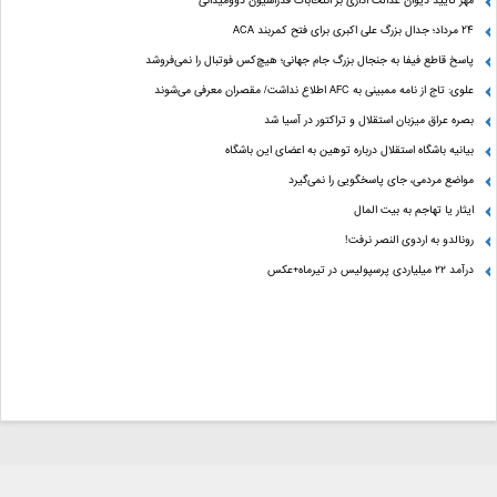
مُهر تأیید دیوان عدالت اداری بر انتخابات فدراسیون دوومیدانی
24 مرداد؛ جدال بزرگ علی‌ اکبری برای فتح کمربند ACA
پاسخ قاطع فیفا به جنجال بزرگ جام جهانی؛ هیچ‌کس فوتبال را نمی‌فروشد
علوی: تاج از نامه ممبینی به AFC اطلاع نداشت/ مقصران معرفی می‌شوند
بصره عراق میزبان استقلال و تراکتور در آسیا شد
بیانیه باشگاه استقلال درباره توهین به اعضای این باشگاه
مواضع مردمی، جای پاسخگویی را نمی‌گیرد
ایثار یا تهاجم به بیت المال
رونالدو به اردوی النصر نرفت!
درآمد ۲۲ میلیاردی پرسپولیس در تیرماه+عکس
مالکیت فکری و معنوی سایت برای روزنامه گل محفوظ است