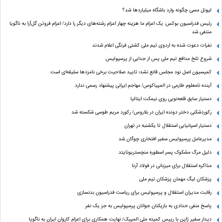
لیونل مسی چگونه وارد باشگاه میلیاردها شد؟
رئیس فدراسیون بوکس: یک اعزام ما هزینه چهار اعزام رشته‌های دیگر را دارد/ اعزام فروتن گل‌آرا به ناگویا
منتفی شد
نفرات دعوت شده به اردوی تیم ملی کشتی فرنگی اعلام شدند
شروع تلخ مدافع تیم ملی پس از جدایی از پرسپولیس
کمیسیون اصل نود مجلس قانع نشد؛ تایید صلاحیت برخی نامزدها سلیقه‌ای است
آینده نامعلوم طارمی در المپیاکوس/ مهاجم ایرانی پیشنهاد رسمی ندارد
دستیار سابق قلعه‌نویی روی نیمکت ایتالیا
رکوردشکنی دختر دونده ایران در بلاروس/ رکورد مریم طوسی شکسته شد
دستیار اسپانیایی استقلال تا یکشنبه در تهران
مدیرعامل پرسپولیس سفیر افتخاری چوگان شد
دلیل مرگ مشکوک پسر اسطوره منچستریونایتد
مذاکره استقلال برای میزبانی در فولاد آرنا
پزشکان لیگ مهمان پزشکان تیم ملی
رقابت مدیران استقلال و پرسپولیس برای ریاست فدراسیون بدنسازی
پاسخ منفی حدادی به بازیکنان جوانان پرسپولیس به جز یک نفر
دیدار سفیر ژاپن با رییس کمیته ملی المپیک/ نهایت همکاری برای اعزام کاروان ایران به ناگویا