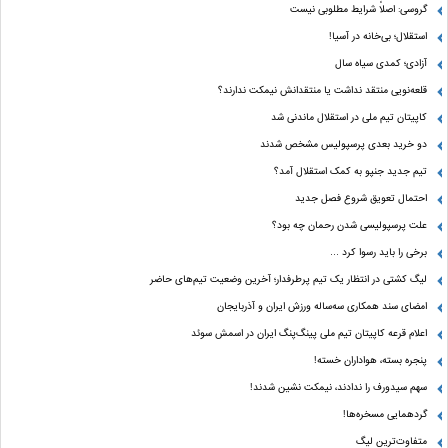
گروسی: اصلاً شرایط مطلوبی نیست
استقلال؛ بی‌خانه در آسیا!
آزادی؛ کمدی سیاه سال
قلعه‌نویی منتقد نداشت یا منتقدانش نیمکت ندارند؟
کاپیتان تیم ملی در استقلال ماندنی شد
دو خرید بعدی پرسپولیس مشخص شدند
تیم جدید جنپو به کمک استقلال آمد؟
احتمال تعویق شروع فصل جدید
علت پرسپولیسی شدن رحمان چه بود؟
برخی را باید رسوا کرد …
لیگ کشتی در انتظار یک تیم پرطرفدار؛ آخرین وضعیت تیم‌های حاضر
امضای سند همکاری سه‌ساله ورزش ایران و آذربایجان
اعلام قرعه کاپیتان تیم ملی پینگ‌پنگ ایران در اسمش سوئد
پنجره بسته، هواداران خسته!
سهم سیدورف را ندادند، نیمکت نشین شدند!
گردهمایی مسخره‌ها!
متفاوت‌ترین لیگ