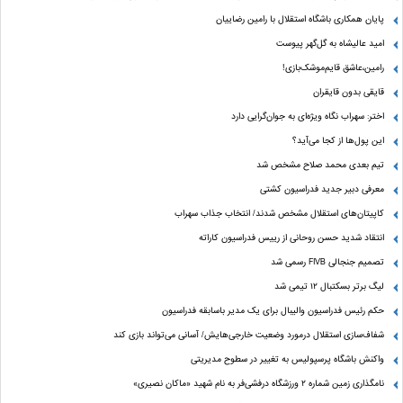
پایان همکاری باشگاه استقلال با رامین رضاییان
امید عالیشاه به گل‌گهر پیوست
رامین،عاشق قایم‌موشک‌بازی!
قایقی بدون قایقران
اختر: سهراب نگاه ویژه‌ای به جوان‌گرایی دارد
این پول‌ها از کجا می‌آید؟
تیم بعدی محمد صلاح مشخص شد
معرفی دبیر جدید فدراسیون کشتی
کاپیتان‌های استقلال مشخص شدند/ انتخاب جذاب سهراب
انتقاد شدید حسن روحانی از رییس فدراسیون کاراته
تصمیم جنجالی FIVB رسمی شد
لیگ برتر بسکتبال ۱۲ تیمی شد
حکم رئیس فدراسیون والیبال برای یک مدیر باسابقه فدراسیون
شفاف‌سازی استقلال درمورد وضعیت خارجی‌هایش/ آسانی می‌تواند بازی کند
واکنش باشگاه پرسپولیس به تغییر در سطوح مدیریتی
نامگذاری زمین شماره ۲ ورزشگاه درفشی‌فر به نام شهید «ماکان نصیری»