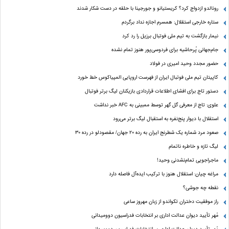
رونالدو ازدواج کرد؟ کریستیانو و جورجینا با حلقه در دست شکار شدند
ستاره خارجی استقلال: همسرم اجازه نداد برگردم
نیمار بازگشت به تیم ملی فوتبال برزیل را رد کرد
جام‌جهانی پُرحاشیه برای فردوسی‌پور هنوز تمام نشده
حضور مجدد وحید امیری در فولاد
کاپیتان تیم ملی فوتبال ایران از فهرست اروپایی المپیاکوس خط خورد
دستور تاج برای افشای اطلاعات قراردادی بازیکنان لیگ برتر فوتبال
علوی: تاج از معرفی گل گهر توسط ممبینی به AFC خبر نداشت
استقلال با دیوار پنج‌نفره به استقبال لیگ برتر می‌رود
صعود مرد شماره یک شطرنج ایران به رده ۲۰ جهان/ مقصودلو در رده ۳۰
لیگ تازه و خاطره ناتمام
ماجراجویی تمام‌نشدنی وحید!
مراغه چیان: استقلال هنوز با ترکیب ایده‌آل فاصله دارد
نقطه چه جوشی؟
راز موفقیت دختران تکواندو از زبان مهروز ساعی
مُهر تأیید دیوان عدالت اداری بر انتخابات فدراسیون دوومیدانی