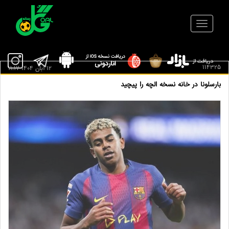
114325
12 آبان 1404 11:17
بارسلونا در خانه نسخه الچه را پیچید