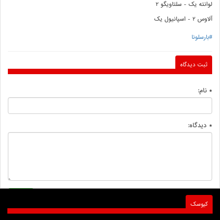
لوانته یک - سلتاویگو 2
آلاوس 2 - اسپانیول یک
#بارسلونا
ثبت دیدگاه
* نام:
* دیدگاه:
کیوسک