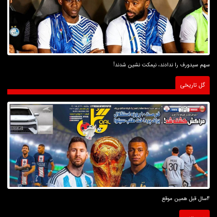
سهم سیدورف را ندادند، نیمکت نشین شدند!
گل تاریخی
4سال قبل همین موقع