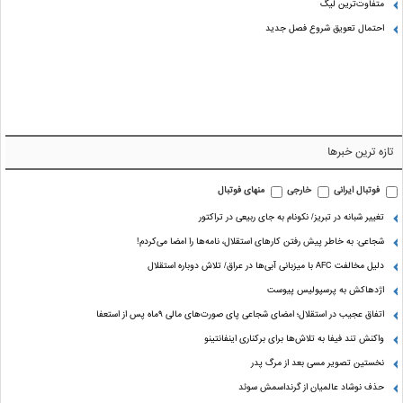
متفاوت‌ترین لیگ
احتمال تعویق شروع فصل جدید
تازه ترین خبرها
فوتبال ایرانی
خارجی
منهای فوتبال
تغییر شبانه در تبریز/ نکونام به جای ربیعی در تراکتور
شجاعی: به خاطر پیش رفتن کارهای استقلال، نامه‌ها را امضا می‌کردم!
دلیل مخالفت AFC با میزبانی آبی‌ها در عراق/ تلاش دوباره استقلال
اژدهاکش به پرسپولیس پیوست
اتفاق عجیب در استقلال؛ امضای شجاعی پای صورت‌های مالی ٩ماه پس از استعفا
واکنش تند فیفا به تلاش‌ها برای برکناری اینفانتینو
نخستین تصویر مسی بعد از مرگ پدر
حذف نوشاد عالمیان از گرنداسمش سوئد