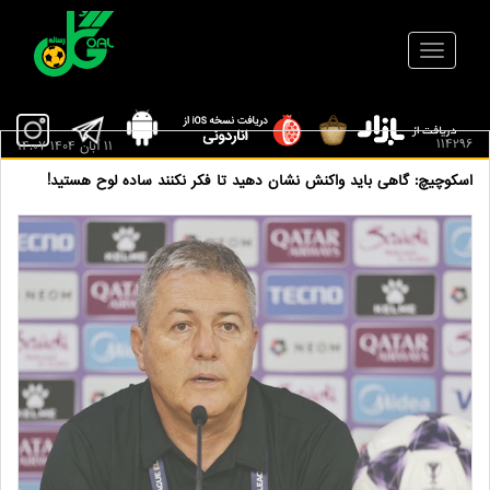
114296
11 آبان 1404 14:07
اسکوچیچ: گاهی باید واکنش نشان دهید تا فکر نکنند ساده لوح هستید!