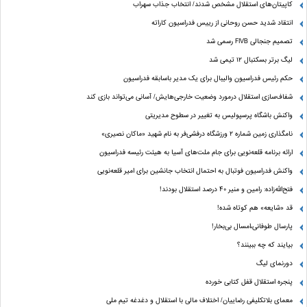
کاپیتان‌های استقلال مشخص شدند/ انتخاب جذاب سهراب
انتقاد شدید حسن روحانی از رییس فدراسیون کاراته
تصمیم جنجالی FIVB رسمی شد
لیگ برتر بسکتبال ۱۲ تیمی شد
حکم رئیس فدراسیون والیبال برای یک مدیر باسابقه فدراسیون
شفاف‌سازی استقلال درمورد وضعیت خارجی‌هایش/ آسانی می‌تواند بازی کند
واکنش باشگاه پرسپولیس به تغییر در سطوح مدیریتی
نامگذاری زمین شماره ۲ ورزشگاه درفشی‌فر به نام شهید «ماکان نصیری»
ارائه برنامه‌ قلعه‌نویی برای جام ملت‌های آسیا به هیئت رئیسه فدراسیون
واکنش فدراسیون فوتبال به احتمال انتخاب جانشین برای امیر قلعه‌نویی
فتح‌الله‌زاده: رامین و منیر 40 درصد استقلال بودند!
قد «شایعه» هم کوتاه شده!
پارسال طوفانی،امسال بی‌بخار!
بیایند که چه ببینند؟
دورنمای لیگ
پنجره‌ استقلال قفل کتابی خورده
معمای بلاتکلیفی رضاییان/ اختلاف مالی با استقلال و دغدغه تیم ملی