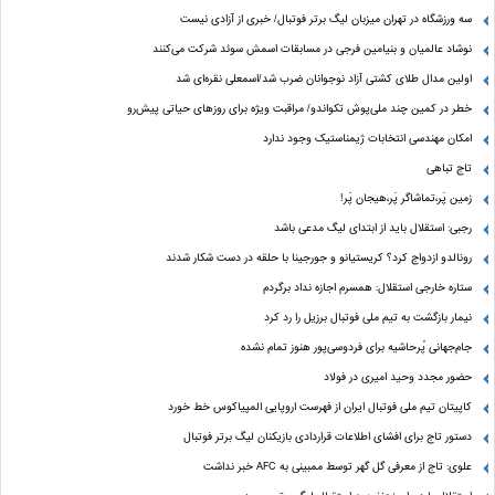
سه ورزشگاه در تهران میزبان لیگ برتر فوتبال/ خبری از آزادی نیست
نوشاد عالمیان و بنیامین فرجی در مسابقات اسمش سوئد شرکت می‌کنند
اولین مدال طلای کشتی آزاد نوجوانان ضرب شد/اسمعلی نقره‌ای شد
خطر در کمین چند ملی‌پوش تکواندو/ مراقبت ویژه برای روزهای حیاتی پیش‌رو
امکان مهندسی انتخابات ژیمناستیک وجود ندارد
تاج تباهی
زمین پَر،تماشاگر پَر،هیجان پَر!
رجبی: استقلال باید از ابتدای لیگ مدعی باشد
رونالدو ازدواج کرد؟ کریستیانو و جورجینا با حلقه در دست شکار شدند
ستاره خارجی استقلال: همسرم اجازه نداد برگردم
نیمار بازگشت به تیم ملی فوتبال برزیل را رد کرد
جام‌جهانی پُرحاشیه برای فردوسی‌پور هنوز تمام نشده
حضور مجدد وحید امیری در فولاد
کاپیتان تیم ملی فوتبال ایران از فهرست اروپایی المپیاکوس خط خورد
دستور تاج برای افشای اطلاعات قراردادی بازیکنان لیگ برتر فوتبال
علوی: تاج از معرفی گل گهر توسط ممبینی به AFC خبر نداشت