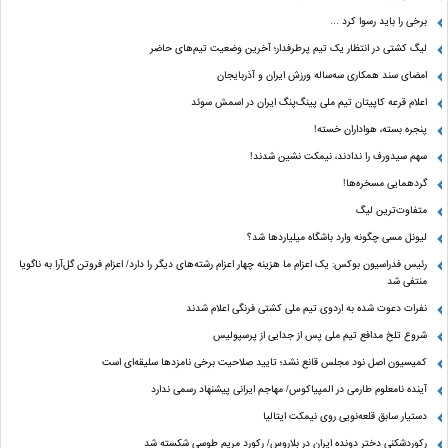
برخی را باید رسوا کرد …
لیگ کشتی در انتظار یک تیم پرطرفدار؛ آخرین وضعیت تیم‌های حاضر
امضای سند همکاری سه‌ساله ورزش ایران و آذربایجان
اعلام قرعه کاپیتان تیم ملی پینگ‌پنگ ایران در اسمش سوئد
پنجره بسته، هواداران خسته!
سهم سیدورف را ندادند، نیمکت نشین شدند!
گردهمایی مسخره‌ها!
متفاوت‌ترین لیگ
لیونل مسی چگونه وارد باشگاه میلیاردها شد؟
رئیس فدراسیون بوکس: یک اعزام ما هزینه چهار اعزام رشته‌های دیگر را دارد/ اعزام فروتن گل‌آرا به ناگویا
منتفی شد
نفرات دعوت شده به اردوی تیم ملی کشتی فرنگی اعلام شدند
شروع تلخ مدافع تیم ملی پس از جدایی از پرسپولیس
کمیسیون اصل نود مجلس قانع نشد؛ تایید صلاحیت برخی نامزدها سلیقه‌ای است
آینده نامعلوم طارمی در المپیاکوس/ مهاجم ایرانی پیشنهاد رسمی ندارد
دستیار سابق قلعه‌نویی روی نیمکت ایتالیا
رکوردشکنی دختر دونده ایران در بلاروس/ رکورد مریم طوسی شکسته شد