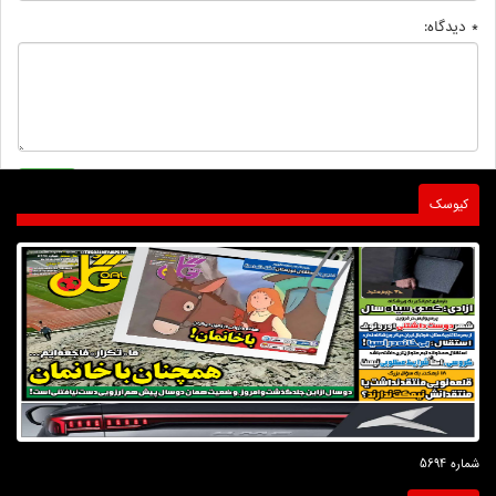
* دیدگاه:
کیوسک
شماره 5694