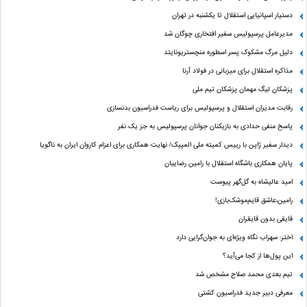
دستیار اسپانیایی استقلال تا یکشنبه در تهران
مدیرعامل پرسپولیس سفیر افتخاری چوگان شد
دلیل مرگ مشکوک پسر اسطوره منچستریونایتد
مذاکره استقلال برای میزبانی در فولاد آرنا
پزشکان لیگ مهمان پزشکان تیم ملی
رقابت مدیران استقلال و پرسپولیس برای ریاست فدراسیون بدنسازی
پاسخ منفی حدادی به بازیکنان جوانان پرسپولیس به جز یک نفر
دیدار سفیر ژاپن با رییس کمیته ملی المپیک/ نهایت همکاری برای اعزام کاروان ایران به ناگویا
پایان همکاری باشگاه استقلال با رامین رضاییان
امید عالیشاه به گل‌گهر پیوست
رامین،عاشق قایم‌موشک‌بازی!
قایقی بدون قایقران
اختر: سهراب نگاه ویژه‌ای به جوان‌گرایی دارد
این پول‌ها از کجا می‌آید؟
تیم بعدی محمد صلاح مشخص شد
معرفی دبیر جدید فدراسیون کشتی