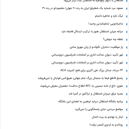
استقلال با دیوار پنج‌نفره به استقبال لیگ برتر می‌رود
صعود مرد شماره یک شطرنج ایران به رده ۲۰ جهان/ مقصودلو در رده ۳۰
لیگ تازه و خاطره ناتمام
ماجراجویی تمام‌نشدنی وحید!
مراغه چیان: استقلال هنوز با ترکیب ایده‌آل فاصله دارد
نقطه چه جوشی؟
راز موفقیت دختران تکواندو از زبان مهروز ساعی
مُهر تأیید دیوان عدالت اداری بر انتخابات فدراسیون دوومیدانی
مُهر تأیید دیوان عدالت اداری بر انتخابات فدراسیون دوومیدانی
24 مرداد؛ جدال بزرگ علی‌ اکبری برای فتح کمربند ACA
پاسخ قاطع فیفا به جنجال بزرگ جام جهانی؛ هیچ‌کس فوتبال را نمی‌فروشد
علوی: تاج از نامه ممبینی به AFC اطلاع نداشت/ مقصران معرفی می‌شوند
بصره عراق میزبان استقلال و تراکتور در آسیا شد
بیانیه باشگاه استقلال درباره توهین به اعضای این باشگاه
مواضع مردمی، جای پاسخگویی را نمی‌گیرد
ایثار یا تهاجم به بیت المال
رونالدو به اردوی النصر نرفت!