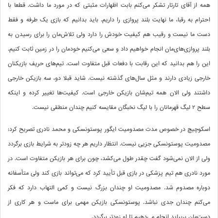
همه از آقای تارتار تشکر می‌کنم بابت اظهارات مثبتی که در مورد ما داشت. قطعا با
احترام به رقبا، ما نهایت بلند پروازی را داریم. باید بدانیم که بازی یک طرفه و فقط
دست ما نیست و رقیب هم کیفیت خودش را دارد ولی تلاش‌مان را برای رسیدن به
بلند پروازی‌های‌مان انجام خواهیم داد و سعی می‌کنیم خودمان را در زمین ثابت کنیم.
این را هم بدانید که این رقابت با دفعات قبل متفاوت است. تیم‌های حریف بازیکنان
خارجی زیادی دارند و مثل سال‌های گذشته نیست. شاید قبلا دو، سه بازیکن خارجی
داشتند ولی الان همه تیم‌شان بازیکن خارجی است. کیفیت‌ها تغییر کرده و اینکه
سطح 2 لیگ قهرمانان را با لیگ نخبگان مقایسه کنیم چندان منطقی نیست.
اسکوچیچ در خصوص مدت مصدومیت ایگور پوستونسکی و محمد نادری تصریح کرد:
مصدومیت پوستونسکی جزیی نیست. انتظار داریم هر چه زودتر به شرایط بازی برگردد
ولی از الان نمی‌شود گفت چقدر طول می‌کشد، چون برای هر بازیکن متفاوت است. در
مورد نادری هم تیم پزشکی در بازی قبل تأیید کرد که می‌تواند بازی کند ولی متأسفانه
دوباره مصدوم شد. مصدومیت او چندان بزرگ نیست و کمی التهاب دارد که فکر
می‌کنم چندان جدی نباشد. پوستونسکی بازیکن مهمی برای ماست و هر کاری از
دست‌مان بربیاید انجام می‌دهیم تا او زودتر برگردد.