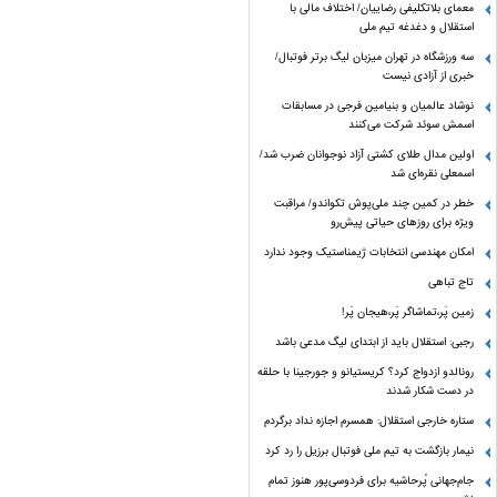
معمای بلاتکلیفی رضاییان/ اختلاف مالی با
استقلال و دغدغه تیم ملی
سه ورزشگاه در تهران میزبان لیگ برتر فوتبال/
خبری از آزادی نیست
نوشاد عالمیان و بنیامین فرجی در مسابقات
اسمش سوئد شرکت می‌کنند
اولین مدال طلای کشتی آزاد نوجوانان ضرب شد/
اسمعلی نقره‌ای شد
خطر در کمین چند ملی‌پوش تکواندو/ مراقبت
ویژه برای روزهای حیاتی پیش‌رو
امکان مهندسی انتخابات ژیمناستیک وجود ندارد
تاج تباهی
زمین پَر،تماشاگر پَر،هیجان پَر!
رجبی: استقلال باید از ابتدای لیگ مدعی باشد
رونالدو ازدواج کرد؟ کریستیانو و جورجینا با حلقه
در دست شکار شدند
ستاره خارجی استقلال: همسرم اجازه نداد برگردم
نیمار بازگشت به تیم ملی فوتبال برزیل را رد کرد
جام‌جهانی پُرحاشیه برای فردوسی‌پور هنوز تمام