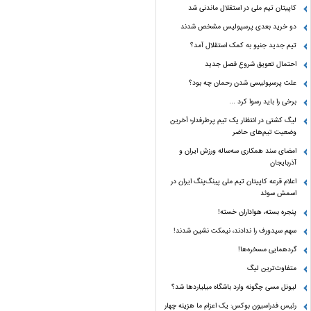
کاپیتان تیم ملی در استقلال ماندنی شد
دو خرید بعدی پرسپولیس مشخص شدند
تیم جدید جنپو به کمک استقلال آمد؟
احتمال تعویق شروع فصل جدید
علت پرسپولیسی شدن رحمان چه بود؟
برخی را باید رسوا کرد …
لیگ کشتی در انتظار یک تیم پرطرفدار؛ آخرین
وضعیت تیم‌های حاضر
امضای سند همکاری سه‌ساله ورزش ایران و
آذربایجان
اعلام قرعه کاپیتان تیم ملی پینگ‌پنگ ایران در
اسمش سوئد
پنجره بسته، هواداران خسته!
سهم سیدورف را ندادند، نیمکت نشین شدند!
گردهمایی مسخره‌ها!
متفاوت‌ترین لیگ
لیونل مسی چگونه وارد باشگاه میلیاردها شد؟
رئیس فدراسیون بوکس: یک اعزام ما هزینه چهار