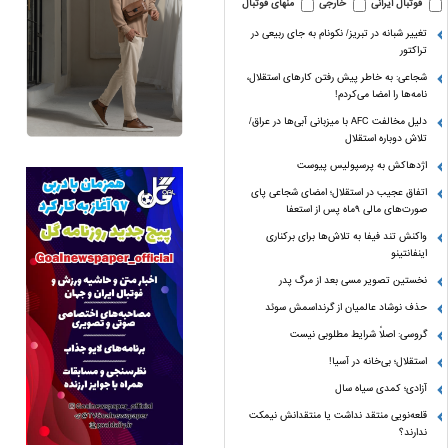
فوتبال ایرانی
خارجی
منهای فوتبال
تغییر شبانه در تبریز/ نکونام به جای ربیعی در
تراکتور
شجاعی: به خاطر پیش رفتن کارهای استقلال،
نامه‌ها را امضا می‌کردم!
دلیل مخالفت AFC با میزبانی آبی‌ها در عراق/
تلاش دوباره استقلال
اژدهاکش به پرسپولیس پیوست
اتفاق عجیب در استقلال؛ امضای شجاعی پای
صورت‌های مالی ٩ماه پس از استعفا
واکنش تند فیفا به تلاش‌ها برای برکناری
اینفانتینو
نخستین تصویر مسی بعد از مرگ پدر
حذف نوشاد عالمیان از گرنداسمش سوئد
گروسی: اصلاً شرایط مطلوبی نیست
استقلال؛ بی‌خانه در آسیا!
آزادی؛ کمدی سیاه سال
قلعه‌نویی منتقد نداشت یا منتقدانش نیمکت
ندارند؟