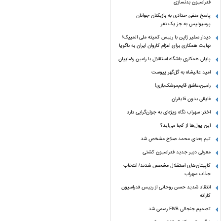
فدراسیون بدنسازی
پاسخ منفی حدادی به بازیکنان جوانان
پرسپولیس به جز یک نفر
دیدار سفیر ژاپن با رییس کمیته ملی المپیک/
نهایت همکاری برای اعزام کاروان ایران به ناگویا
پایان همکاری باشگاه استقلال با رامین رضاییان
امید عالیشاه به گل‌گهر پیوست
رامین،عاشق قایم‌موشک‌بازی!
قایقی بدون قایقران
اختر: سهراب نگاه ویژه‌ای به جوان‌گرایی دارد
این پول‌ها از کجا می‌آید؟
تیم بعدی محمد صلاح مشخص شد
معرفی دبیر جدید فدراسیون کشتی
کاپیتان‌های استقلال مشخص شدند/ انتخاب
جذاب سهراب
انتقاد شدید حسن روحانی از رییس فدراسیون
کاراته
تصمیم جنجالی FIVB رسمی شد