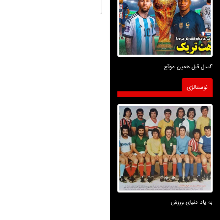
4سال قبل همین موقع
نوستالژی
به یاد دنیای ورزش