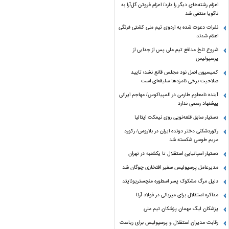
اعزام رشته‌های دیگر را دارد/ اعزام فروتن گل‌آرا به
ناگویا منتفی شد
نفرات دعوت شده به اردوی تیم ملی کشتی فرنگی
اعلام شدند
شروع تلخ مدافع تیم ملی پس از جدایی از
پرسپولیس
کمیسیون اصل نود مجلس قانع نشد؛ تایید
صلاحیت برخی نامزدها سلیقه‌ای است
آینده نامعلوم طارمی در المپیاکوس/ مهاجم ایرانی
پیشنهاد رسمی ندارد
دستیار سابق قلعه‌نویی روی نیمکت ایتالیا
رکوردشکنی دختر دونده ایران در بلاروس/ رکورد
مریم طوسی شکسته شد
دستیار اسپانیایی استقلال تا یکشنبه در تهران
مدیرعامل پرسپولیس سفیر افتخاری چوگان شد
دلیل مرگ مشکوک پسر اسطوره منچستریونایتد
مذاکره استقلال برای میزبانی در فولاد آرنا
پزشکان لیگ مهمان پزشکان تیم ملی
رقابت مدیران استقلال و پرسپولیس برای ریاست