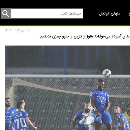
منهای فوتبال
11 آبان 1404 14:04
جدان آسوده می‌خوابند/ هنوز از نازون و جنپو چیزی ندیدیم