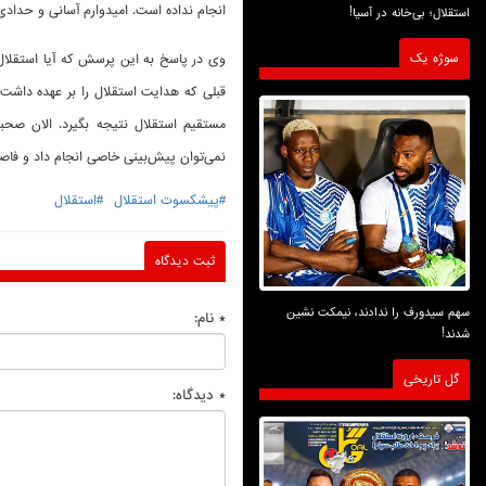
انجام نداده است. امیدوارم آسانی و حدادی 
استقلال؛ بی‌خانه در آسیا!
سوژه یک
وی در پاسخ به این پرسش که آیا استقلال ب
قبلی که هدایت استقلال را بر عهده داشت، 
مستقیم استقلال نتیجه بگیرد. الان صحبت
نمی‌توان پیش‌بینی خاصی انجام داد و فاصل
#پیشکسوت استقلال
#استقلال
ثبت دیدگاه
سهم سیدورف را ندادند، نیمکت نشین
* نام:
شدند!
گل تاریخی
* دیدگاه: