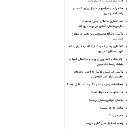
لیگ برتر بسکتبال ۱۲ تیمی شد
حکم رئیس فدراسیون والیبال برای یک مدیر
باسابقه فدراسیون
شفاف‌سازی استقلال درمورد وضعیت
خارجی‌هایش/ آسانی می‌تواند بازی کند
واکنش باشگاه پرسپولیس به تغییر در سطوح
مدیریتی
نامگذاری زمین شماره ۲ ورزشگاه درفشی‌فر به نام
شهید «ماکان نصیری»
ارائه برنامه‌ قلعه‌نویی برای جام ملت‌های آسیا به
هیئت رئیسه فدراسیون
واکنش فدراسیون فوتبال به احتمال انتخاب
جانشین برای امیر قلعه‌نویی
فتح‌الله‌زاده: رامین و منیر 40 درصد استقلال بودند!
قد «شایعه» هم کوتاه شده!
پارسال طوفانی،امسال بی‌بخار!
بیایند که چه ببینند؟
دورنمای لیگ
پنجره‌ استقلال قفل کتابی خورده