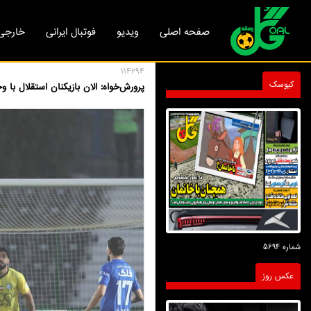
صفحه اصلی
ویدیو
فوتبال ایرانی
خارجی
114294
کیوسک
پرورش‌خواه: الان بازیکنان استقلال با و
شماره 5694
عکس روز