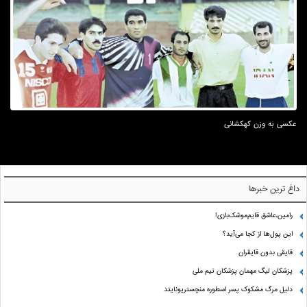
عکسی به وزن کهکشانی
داغ ترین خبرها
رامین،عاشق قایم‌موشک‌بازی!
این پول‌ها از کجا می‌آید؟
قایقی بدون قایقران
پزشکان لیگ مهمان پزشکان تیم ملی
دلیل مرگ مشکوک پسر اسطوره منچستریونایتد