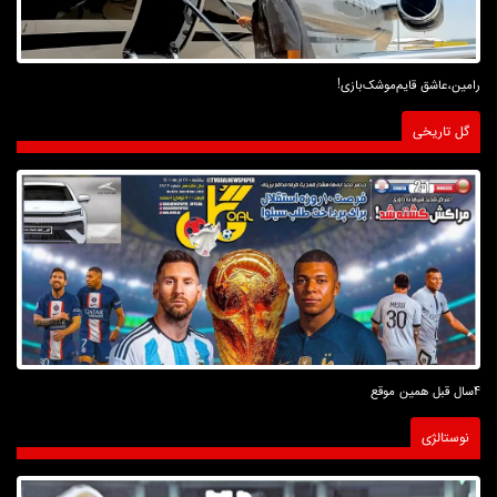
رامین،عاشق قایم‌موشک‌بازی!
گل تاریخی
4سال قبل همین موقع
نوستالژی