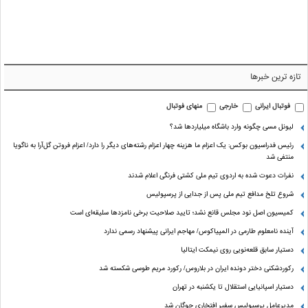
تازه ترین خبرها
فوتبال ایرانی
خارجی
منهای فوتبال
لیونل مسی چگونه وارد باشگاه میلیاردها شد؟
رئیس فدراسیون بوکس: یک اعزام ما هزینه چهار اعزام رشته‌های دیگر را دارد/ اعزام فروتن گل‌آرا به ناگویا
منتفی شد
نفرات دعوت شده به اردوی تیم ملی کشتی فرنگی اعلام شدند
شروع تلخ مدافع تیم ملی پس از جدایی از پرسپولیس
کمیسیون اصل نود مجلس قانع نشد؛ تایید صلاحیت برخی نامزدها سلیقه‌ای است
آینده نامعلوم طارمی در المپیاکوس/ مهاجم ایرانی پیشنهاد رسمی ندارد
دستیار سابق قلعه‌نویی روی نیمکت ایتالیا
رکوردشکنی دختر دونده ایران در بلاروس/ رکورد مریم طوسی شکسته شد
دستیار اسپانیایی استقلال تا یکشنبه در تهران
مدیرعامل پرسپولیس سفیر افتخاری چوگان شد