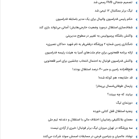
تصمیم جنجالی FIVB رسمی شد
لیگ برتر بسکتبال ۱۲ تیمی شد
حکم رئیس فدراسیون والیبال برای یک مدیر باسابقه فدراسیون
شفاف‌سازی استقلال درمورد وضعیت خارجی‌هایش/ آسانی می‌تواند بازی کند
واکنش باشگاه پرسپولیس به تغییر در سطوح مدیریتی
نامگذاری زمین شماره ۲ ورزشگاه درفشی‌فر به نام شهید «ماکان نصیری»
ارائه برنامه‌ قلعه‌نویی برای جام ملت‌های آسیا به هیئت رئیسه فدراسیون
واکنش فدراسیون فوتبال به احتمال انتخاب جانشین برای امیر قلعه‌نویی
فتح‌الله‌زاده: رامین و منیر 40 درصد استقلال بودند!
قد «شایعه» هم کوتاه شده!
پارسال طوفانی،امسال بی‌بخار!
بیایند که چه ببینند؟
دورنمای لیگ
پنجره‌ استقلال قفل کتابی خورده
معمای بلاتکلیفی رضاییان/ اختلاف مالی با استقلال و دغدغه تیم ملی
سه ورزشگاه در تهران میزبان لیگ برتر فوتبال/ خبری از آزادی نیست
نوشاد عالمیان و بنیامین فرجی در مسابقات اسمش سوئد شرکت می‌کنند