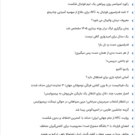
رکورد اسپانسر روی پیراهن یک تیم فوتبال شکست
۷ نامه فدراسیون فوتبال به AFC برای دفاع از سهمیه آسیایی چادرملو
معروف درمان والیبال می شود؟
زمان برگزاری لیگ برتر وزنه برداری ۱۴۰۵ مشخص شد
یک مدال برای امیدواری کافی نیست
فدراسیون دست‌ و دل باز!
از هر دست بدی از همان دست پس میگیری!
تو باختی «رییس»!
رادیو اکتیو
آسانی اجازه بازی برای استقلال دارد؟
یک فینالیست در ۵ وزن کشتی فرنگی نوجوانان جهان/ ۳ نماینده ایران حذف شدند
اصرار عجیب چند دلال برای انتقال یک بازیکن ملی‌پوش به پرسپولیس!
در انتظار انتخاب سرمربیان سرخابی/ مربی سپاهانی در حوالی نیمکت پرسپولیس
گزینه جانشین طارمی در المپیاکوس پیدا شد
روایت AFC از جام جهانی ایران/ حذف با کمترین اختلاف و بدون شکست
امضای قرارداد با ۲ باشگاه ممنوع است/ محرومیت برای کشتی‌گیران متخلف
چالش ویزا در مسیر جهانی؛ کشتی‌گیران ایران احتمالا راهی ترکیه می‌شوند