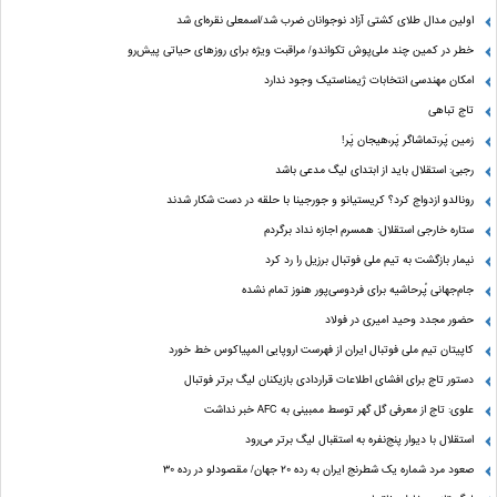
اولین مدال طلای کشتی آزاد نوجوانان ضرب شد/اسمعلی نقره‌ای شد
خطر در کمین چند ملی‌پوش تکواندو/ مراقبت ویژه برای روزهای حیاتی پیش‌رو
امکان مهندسی انتخابات ژیمناستیک وجود ندارد
تاج تباهی
زمین پَر،تماشاگر پَر،هیجان پَر!
رجبی: استقلال باید از ابتدای لیگ مدعی باشد
رونالدو ازدواج کرد؟ کریستیانو و جورجینا با حلقه در دست شکار شدند
ستاره خارجی استقلال: همسرم اجازه نداد برگردم
نیمار بازگشت به تیم ملی فوتبال برزیل را رد کرد
جام‌جهانی پُرحاشیه برای فردوسی‌پور هنوز تمام نشده
حضور مجدد وحید امیری در فولاد
کاپیتان تیم ملی فوتبال ایران از فهرست اروپایی المپیاکوس خط خورد
دستور تاج برای افشای اطلاعات قراردادی بازیکنان لیگ برتر فوتبال
علوی: تاج از معرفی گل گهر توسط ممبینی به AFC خبر نداشت
استقلال با دیوار پنج‌نفره به استقبال لیگ برتر می‌رود
صعود مرد شماره یک شطرنج ایران به رده ۲۰ جهان/ مقصودلو در رده ۳۰