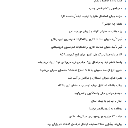
لیگ تازه و خاطره ناتمام
ماجراجویی تمام‌نشدنی وحید!
مراغه چیان: استقلال هنوز با ترکیب ایده‌آل فاصله دارد
نقطه چه جوشی؟
راز موفقیت دختران تکواندو از زبان مهروز ساعی
مُهر تأیید دیوان عدالت اداری بر انتخابات فدراسیون دوومیدانی
مُهر تأیید دیوان عدالت اداری بر انتخابات فدراسیون دوومیدانی
24 مرداد؛ جدال بزرگ علی‌ اکبری برای فتح کمربند ACA
پاسخ قاطع فیفا به جنجال بزرگ جام جهانی؛ هیچ‌کس فوتبال را نمی‌فروشد
علوی: تاج از نامه ممبینی به AFC اطلاع نداشت/ مقصران معرفی می‌شوند
بصره عراق میزبان استقلال و تراکتور در آسیا شد
بیانیه باشگاه استقلال درباره توهین به اعضای این باشگاه
مواضع مردمی، جای پاسخگویی را نمی‌گیرد
ایثار یا تهاجم به بیت المال
رونالدو به اردوی النصر نرفت!
درآمد ۲۲ میلیاردی پرسپولیس در تیرماه+عکس
بهاروند: برگزاری ۴۵۰۰ مسابقه فوتبال در فصل گذشته کار بزرگی بود