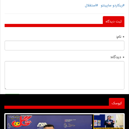
#ریکاردو ساپینتو
#استقلال
ثبت دیدگاه
* نام:
* دیدگاه:
کیوسک