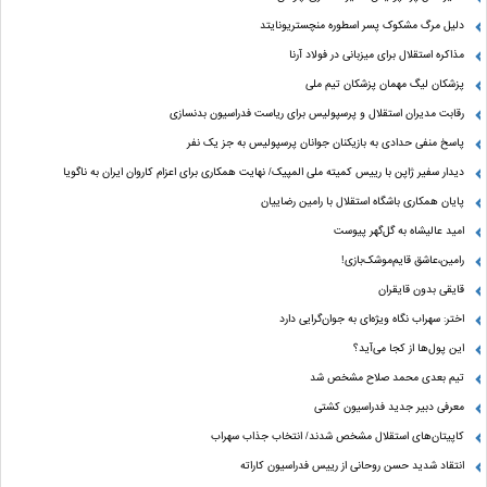
دلیل مرگ مشکوک پسر اسطوره منچستریونایتد
مذاکره استقلال برای میزبانی در فولاد آرنا
پزشکان لیگ مهمان پزشکان تیم ملی
رقابت مدیران استقلال و پرسپولیس برای ریاست فدراسیون بدنسازی
پاسخ منفی حدادی به بازیکنان جوانان پرسپولیس به جز یک نفر
دیدار سفیر ژاپن با رییس کمیته ملی المپیک/ نهایت همکاری برای اعزام کاروان ایران به ناگویا
پایان همکاری باشگاه استقلال با رامین رضاییان
امید عالیشاه به گل‌گهر پیوست
رامین،عاشق قایم‌موشک‌بازی!
قایقی بدون قایقران
اختر: سهراب نگاه ویژه‌ای به جوان‌گرایی دارد
این پول‌ها از کجا می‌آید؟
تیم بعدی محمد صلاح مشخص شد
معرفی دبیر جدید فدراسیون کشتی
کاپیتان‌های استقلال مشخص شدند/ انتخاب جذاب سهراب
انتقاد شدید حسن روحانی از رییس فدراسیون کاراته