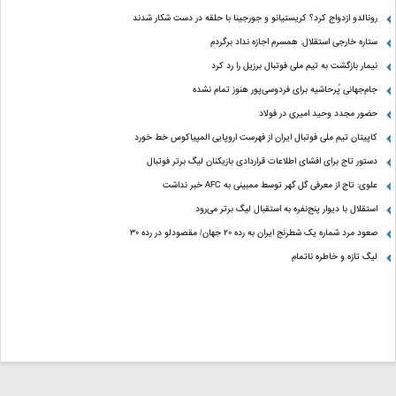
رونالدو ازدواج کرد؟ کریستیانو و جورجینا با حلقه در دست شکار شدند
ستاره خارجی استقلال: همسرم اجازه نداد برگردم
نیمار بازگشت به تیم ملی فوتبال برزیل را رد کرد
جام‌جهانی پُرحاشیه برای فردوسی‌پور هنوز تمام نشده
حضور مجدد وحید امیری در فولاد
کاپیتان تیم ملی فوتبال ایران از فهرست اروپایی المپیاکوس خط خورد
دستور تاج برای افشای اطلاعات قراردادی بازیکنان لیگ برتر فوتبال
علوی: تاج از معرفی گل گهر توسط ممبینی به AFC خبر نداشت
استقلال با دیوار پنج‌نفره به استقبال لیگ برتر می‌رود
صعود مرد شماره یک شطرنج ایران به رده ۲۰ جهان/ مقصودلو در رده ۳۰
لیگ تازه و خاطره ناتمام