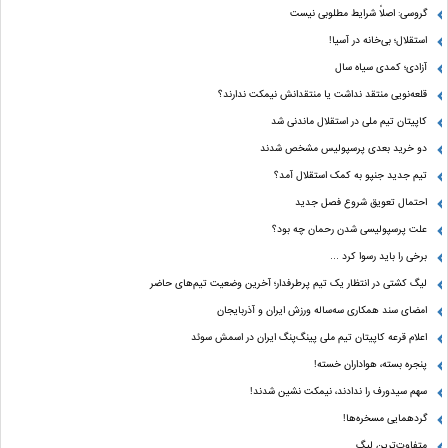
گروسی: اصلاً شرایط مطلوبی نیست
استقلال؛ بی‌خانه در آسیا!
آزادی؛ کمدی سیاه سال
قلعه‌نویی منتقد نداشت یا منتقدانش نیمکت ندارند؟
کاپیتان تیم ملی در استقلال ماندنی شد
دو خرید بعدی پرسپولیس مشخص شدند
تیم جدید جنپو به کمک استقلال آمد؟
احتمال تعویق شروع فصل جدید
علت پرسپولیسی شدن رحمان چه بود؟
برخی را باید رسوا کرد …
لیگ کشتی در انتظار یک تیم پرطرفدار؛ آخرین وضعیت تیم‌های حاضر
امضای سند همکاری سه‌ساله ورزش ایران و آذربایجان
اعلام قرعه کاپیتان تیم ملی پینگ‌پنگ ایران در اسمش سوئد
پنجره بسته، هواداران خسته!
سهم سیدورف را ندادند، نیمکت نشین شدند!
گردهمایی مسخره‌ها!
متفاوت‌ترین لیگ