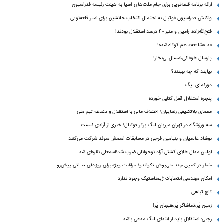
ارائه برنامه‌ قلعه‌نویی برای جام ملت‌های آسیا به هیئت رئیسه فدراسیون
واکنش فدراسیون فوتبال به احتمال انتخاب جانشین برای امیر قلعه‌نویی
فتح‌الله‌زاده: رامین و منیر 40 درصد استقلال بودند!
قد «شایعه» هم کوتاه شده!
پارسال طوفانی،امسال بی‌بخار!
بیایند که چه ببینند؟
دورنمای لیگ
پنجره‌ استقلال قفل کتابی خورده
معمای بلاتکلیفی رضاییان/ اختلاف مالی با استقلال و دغدغه تیم ملی
سه ورزشگاه در تهران میزبان لیگ برتر فوتبال/ خبری از آزادی نیست
نوشاد عالمیان و بنیامین فرجی در مسابقات اسمش سوئد شرکت می‌کنند
اولین مدال طلای کشتی آزاد نوجوانان ضرب شد/اسمعلی نقره‌ای شد
خطر در کمین چند ملی‌پوش تکواندو/ مراقبت ویژه برای روزهای حیاتی پیش‌رو
امکان مهندسی انتخابات ژیمناستیک وجود ندارد
تاج تباهی
زمین پَر،تماشاگر پَر،هیجان پَر!
رجبی: استقلال باید از ابتدای لیگ مدعی باشد