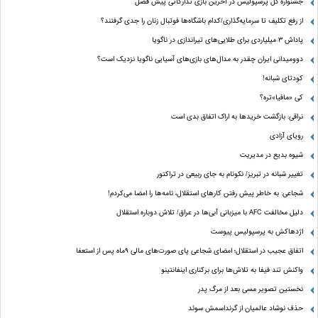
جشنواره گل پرسپولیس در آخرین بازی تدارکاتی پیش فصل
از رفع تکلیف تا سرمایه‌گذاری/کدام باشگاه‌ها فوتبال زنان را جدی گرفتند؟
پاداش ۳ میلیاردی برای طلایی‌های تیراندازی در ناگویا
دوومیدانی ایران چقدر به مدال‌های بازی‌های آسیایی ناگویا نزدیک است؟
کودتای شبانه!
کی «مافیا»تره؟
نراقی: بازگشت خریدها به اراک اتفاق بدی است
رویای آزادی
شیوه بدیع در مدیریت
تغییر شبانه در تبریز/ نکونام به جای ربیعی در تراکتور
شجاعی: به خاطر پیش رفتن کارهای استقلال، نامه‌ها را امضا می‌کردم!
دلیل مخالفت AFC با میزبانی آبی‌ها در عراق/ تلاش دوباره استقلال
اژدهاکش به پرسپولیس پیوست
اتفاق عجیب در استقلال؛ امضای شجاعی پای صورت‌های مالی ٩ماه پس از استعفا
واکنش تند فیفا به تلاش‌ها برای برکناری اینفانتینو
نخستین تصویر مسی بعد از مرگ پدر
حذف نوشاد عالمیان از گرنداسمش سوئد