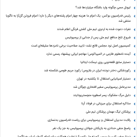
لیونل مسی چگونه وارد باشگاه میلیاردها شد؟
رئیس فدراسیون بوکس: یک اعزام ما هزینه چهار اعزام رشته‌های دیگر را دارد/ اعزام فروتن گل‌آرا به ناگویا
منتفی شد
نفرات دعوت شده به اردوی تیم ملی کشتی فرنگی اعلام شدند
شروع تلخ مدافع تیم ملی پس از جدایی از پرسپولیس
کمیسیون اصل نود مجلس قانع نشد؛ تایید صلاحیت برخی نامزدها سلیقه‌ای است
آینده نامعلوم طارمی در المپیاکوس/ مهاجم ایرانی پیشنهاد رسمی ندارد
دستیار سابق قلعه‌نویی روی نیمکت ایتالیا
رکوردشکنی دختر دونده ایران در بلاروس/ رکورد مریم طوسی شکسته شد
دستیار اسپانیایی استقلال تا یکشنبه در تهران
مدیرعامل پرسپولیس سفیر افتخاری چوگان شد
دلیل مرگ مشکوک پسر اسطوره منچستریونایتد
مذاکره استقلال برای میزبانی در فولاد آرنا
پزشکان لیگ مهمان پزشکان تیم ملی
رقابت مدیران استقلال و پرسپولیس برای ریاست فدراسیون بدنسازی
پاسخ منفی حدادی به بازیکنان جوانان پرسپولیس به جز یک نفر
دیدار سفیر ژاپن با رییس کمیته ملی المپیک/ نهایت همکاری برای اعزام کاروان ایران به ناگویا