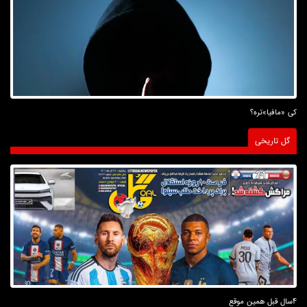
کی «مافیا»تره؟
گل تاریخی
4سال قبل همین موقع