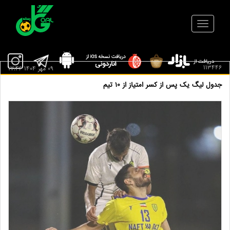
113446
09 مهر 1404 17:46
جدول لیگ یک پس از کسر امتیاز از ۱۰ تیم