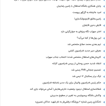
پایان همکاری باشگاه استقلال با رامین رضاییان
امید عالیشاه به گل‌گهر پیوست
رامین،عاشق قایم‌موشک‌بازی!
قایقی بدون قایقران
اختر: سهراب نگاه ویژه‌ای به جوان‌گرایی دارد
این پول‌ها از کجا می‌آید؟
تیم بعدی محمد صلاح مشخص شد
معرفی دبیر جدید فدراسیون کشتی
کاپیتان‌های استقلال مشخص شدند/ انتخاب جذاب سهراب
انتقاد شدید حسن روحانی از رییس فدراسیون کاراته
تصمیم جنجالی FIVB رسمی شد
لیگ برتر بسکتبال ۱۲ تیمی شد
حکم رئیس فدراسیون والیبال برای یک مدیر باسابقه فدراسیون
شفاف‌سازی استقلال درمورد وضعیت خارجی‌هایش/ آسانی می‌تواند بازی کند
واکنش باشگاه پرسپولیس به تغییر در سطوح مدیریتی
نامگذاری زمین شماره ۲ ورزشگاه درفشی‌فر به نام شهید «ماکان نصیری»