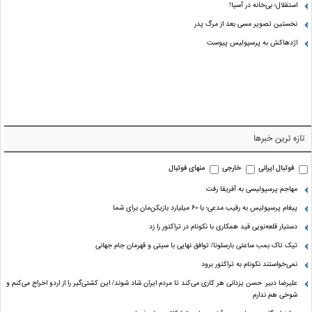
استقلال؛ بی‌خانه در آسیا!
نخستین تصویر مسی بعد از مرگ پدر
اژدهاکش به پرسپولیس پیوست
تازه ترین خبرها
فوتبال ایرانی
خارجی
منهای فوتبال
مهاجم پرسپولیسی به آفریقا رفت
پیغام پرسپولیس به رقیب مدعی؛ با ۶۰ میلیارد بازیکن‌مان برای شما
دستیار قلعه‌نویی قید همکاری با نکونام در تراکتور را زد
تیک تاک بمب ساعتی بارسلونا/ توافق نهایی با سیتی و قهرمان جام جهانی
نمی‌خواستند نکونام به تراکتور برود
علیرضا دبیر: حسن یزدانی هر کاری می‌کند تا مردم ایران شاد شوند/ این کشتی‌گیر را از اردو اخراج می‌کنم و
شوخی هم ندارم