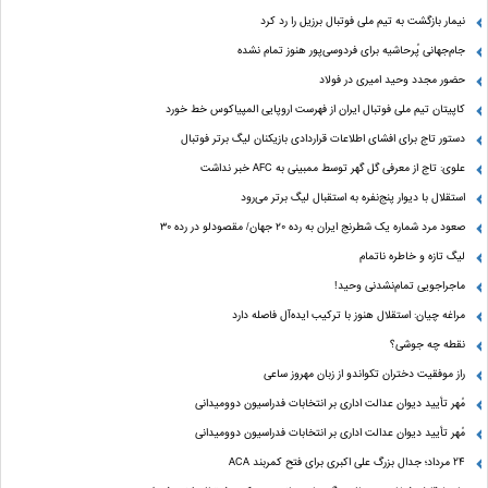
نیمار بازگشت به تیم ملی فوتبال برزیل را رد کرد
جام‌جهانی پُرحاشیه برای فردوسی‌پور هنوز تمام نشده
حضور مجدد وحید امیری در فولاد
کاپیتان تیم ملی فوتبال ایران از فهرست اروپایی المپیاکوس خط خورد
دستور تاج برای افشای اطلاعات قراردادی بازیکنان لیگ برتر فوتبال
علوی: تاج از معرفی گل گهر توسط ممبینی به AFC خبر نداشت
استقلال با دیوار پنج‌نفره به استقبال لیگ برتر می‌رود
صعود مرد شماره یک شطرنج ایران به رده ۲۰ جهان/ مقصودلو در رده ۳۰
لیگ تازه و خاطره ناتمام
ماجراجویی تمام‌نشدنی وحید!
مراغه چیان: استقلال هنوز با ترکیب ایده‌آل فاصله دارد
نقطه چه جوشی؟
راز موفقیت دختران تکواندو از زبان مهروز ساعی
مُهر تأیید دیوان عدالت اداری بر انتخابات فدراسیون دوومیدانی
مُهر تأیید دیوان عدالت اداری بر انتخابات فدراسیون دوومیدانی
24 مرداد؛ جدال بزرگ علی‌ اکبری برای فتح کمربند ACA