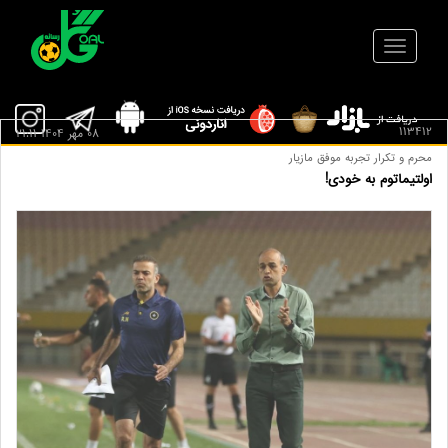
113412
08 مهر 1404 21:11
محرم و تکرار تجربه موفق مازیار
اولتیماتوم به خودی!