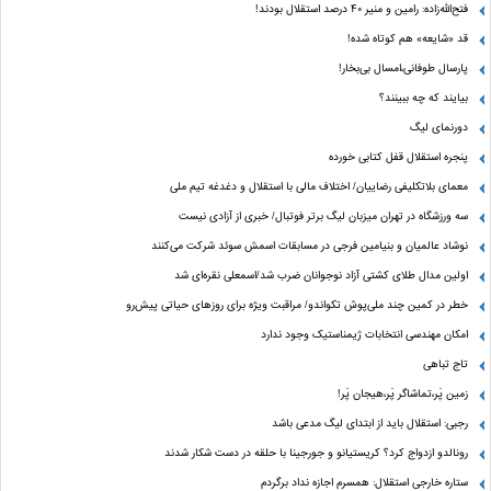
فتح‌الله‌زاده: رامین و منیر 40 درصد استقلال بودند!
قد «شایعه» هم کوتاه شده!
پارسال طوفانی،امسال بی‌بخار!
بیایند که چه ببینند؟
دورنمای لیگ
پنجره‌ استقلال قفل کتابی خورده
معمای بلاتکلیفی رضاییان/ اختلاف مالی با استقلال و دغدغه تیم ملی
سه ورزشگاه در تهران میزبان لیگ برتر فوتبال/ خبری از آزادی نیست
نوشاد عالمیان و بنیامین فرجی در مسابقات اسمش سوئد شرکت می‌کنند
اولین مدال طلای کشتی آزاد نوجوانان ضرب شد/اسمعلی نقره‌ای شد
خطر در کمین چند ملی‌پوش تکواندو/ مراقبت ویژه برای روزهای حیاتی پیش‌رو
امکان مهندسی انتخابات ژیمناستیک وجود ندارد
تاج تباهی
زمین پَر،تماشاگر پَر،هیجان پَر!
رجبی: استقلال باید از ابتدای لیگ مدعی باشد
رونالدو ازدواج کرد؟ کریستیانو و جورجینا با حلقه در دست شکار شدند
ستاره خارجی استقلال: همسرم اجازه نداد برگردم