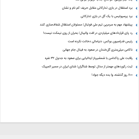
برد استقلال در بازی تدارکاتی مقابل حریف کم نام و نشان
برد پرسپولیس با یک گل در بازی تدارکاتی
پیشنهاد مهم به سرمربی تیم ملی فوتبال/ مسئولان استقلال شفاف‌سازی کنند
رد پای قراردادهای میلیاردی در افت والیبال/ بحران از روی نیمکت نیست!
رئیس فدراسیون بوکس: دنیامالی دخالت نکرده است
ناکامی میلی‌متری گل‌خندان در صعود به فینال جام جهانی
رقابت علی پاکدامن با شمشیرباز ایتالیایی برای صعود به جدول ۳۲ نفره
ثبت رکوردهای مهمتر از مدال توسط شناگران/ شنای ایران در مسیر المپیک
800 روز گذشته، وا بده دیگه جواد!