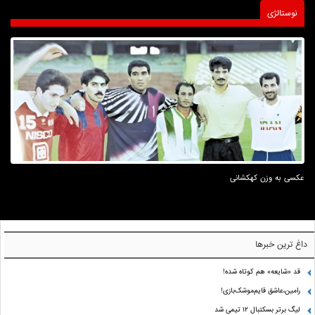
نوستالژی
عکسی به وزن کهکشانی
داغ ترین خبرها
قد «شایعه» هم کوتاه شده!
رامین،عاشق قایم‌موشک‌بازی!
لیگ برتر بسکتبال ۱۲ تیمی شد