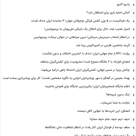
رادیو اکتیو
آسانی اجازه بازی برای استقلال دارد؟
یک فینالیست در ۵ وزن کشتی فرنگی نوجوانان جهان/ ۳ نماینده ایران حذف شدند
اصرار عجیب چند دلال برای انتقال یک بازیکن ملی‌پوش به پرسپولیس!
در انتظار انتخاب سرمربیان سرخابی/ مربی سپاهانی در حوالی نیمکت پرسپولیس
گزینه جانشین طارمی در المپیاکوس پیدا شد
روایت AFC از جام جهانی ایران/ حذف با کمترین اختلاف و بدون شکست
امضای قرارداد با ۲ باشگاه ممنوع است/ محرومیت برای کشتی‌گیران متخلف
چالش ویزا در مسیر جهانی؛ کشتی‌گیران ایران احتمالا راهی ترکیه می‌شوند
بهداد سلیمی در گفتگو با مهر: وزنه‌برداران اعزامی به ناگویا مشخص نشدند/ کار برای وزنه‌برداری سخت است
اعلام جایگاه شمشیربازان ایران/ پائین‌ترین جایگاه برای فتوحیِ باتجربه
لیگ بدون غریبه‌ها!
نجابت به شما نمی‌سازد...
انصافی: این خریدها به تنهایی کافی نیستند
حیف تیم، حیف جام، حیف ستاره‌!
سقف بودجه از فوتبال ایران کنار رفت/ در انتظار شفافیت مالی باشگاه‌ها
یک تیم برزیلی خواهان جذب لژیونر ایرانی شد