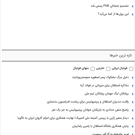
تصمیم جنجالی FIVB رسمی شد
این پول‌ها از کجا می‌آید؟
تازه ترین خبرها
فوتبال ایرانی
خارجی
منهای فوتبال
دلیل مرگ مشکوک پسر اسطوره منچستریونایتد
مذاکره استقلال برای میزبانی در فولاد آرنا
پزشکان لیگ مهمان پزشکان تیم ملی
رقابت مدیران استقلال و پرسپولیس برای ریاست فدراسیون بدنسازی
پاسخ منفی حدادی به بازیکنان جوانان پرسپولیس به جز یک نفر
دیدار سفیر ژاپن با رییس کمیته ملی المپیک/ نهایت همکاری برای اعزام کاروان ایران به ناگویا
پایان همکاری باشگاه استقلال با رامین رضاییان
امید عالیشاه به گل‌گهر پیوست