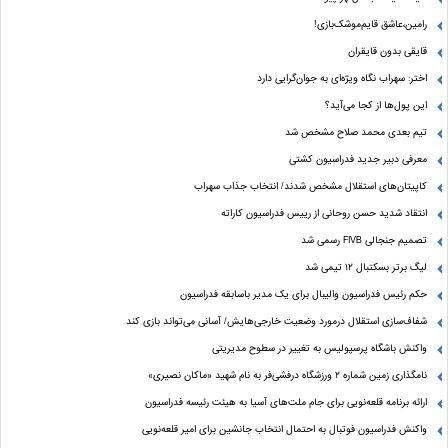
رامین،عاشق قایم‌موشک‌بازی!
قایقی بدون قایقران
اختر: سهراب نگاه ویژه‌ای به جوان‌گرایی دارد
این پول‌ها از کجا می‌آید؟
تیم بعدی محمد صلاح مشخص شد
معرفی دبیر جدید فدراسیون کشتی
کاپیتان‌های استقلال مشخص شدند/ انتخاب جذاب سهراب
انتقاد شدید حسن روحانی از رییس فدراسیون کاراته
تصمیم جنجالی FIVB رسمی شد
لیگ برتر بسکتبال ۱۲ تیمی شد
حکم رئیس فدراسیون والیبال برای یک مدیر باسابقه فدراسیون
شفاف‌سازی استقلال درمورد وضعیت خارجی‌هایش/ آسانی می‌تواند بازی کند
واکنش باشگاه پرسپولیس به تغییر در سطوح مدیریتی
نامگذاری زمین شماره ۲ ورزشگاه درفشی‌فر به نام شهید «ماکان نصیری»
ارائه برنامه‌ قلعه‌نویی برای جام ملت‌های آسیا به هیئت رئیسه فدراسیون
واکنش فدراسیون فوتبال به احتمال انتخاب جانشین برای امیر قلعه‌نویی