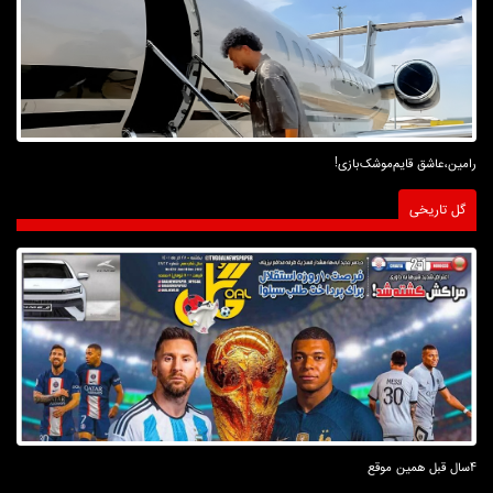
رامین،عاشق قایم‌موشک‌بازی!
گل تاریخی
4سال قبل همین موقع