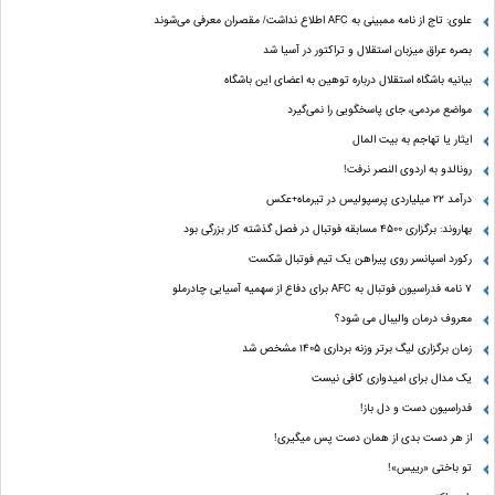
علوی: تاج از نامه ممبینی به AFC اطلاع نداشت/ مقصران معرفی می‌شوند
بصره عراق میزبان استقلال و تراکتور در آسیا شد
بیانیه باشگاه استقلال درباره توهین به اعضای این باشگاه
مواضع مردمی، جای پاسخگویی را نمی‌گیرد
ایثار یا تهاجم به بیت المال
رونالدو به اردوی النصر نرفت!
درآمد ۲۲ میلیاردی پرسپولیس در تیرماه+عکس
بهاروند: برگزاری ۴۵۰۰ مسابقه فوتبال در فصل گذشته کار بزرگی بود
رکورد اسپانسر روی پیراهن یک تیم فوتبال شکست
۷ نامه فدراسیون فوتبال به AFC برای دفاع از سهمیه آسیایی چادرملو
معروف درمان والیبال می شود؟
زمان برگزاری لیگ برتر وزنه برداری ۱۴۰۵ مشخص شد
یک مدال برای امیدواری کافی نیست
فدراسیون دست‌ و دل باز!
از هر دست بدی از همان دست پس میگیری!
تو باختی «رییس»!