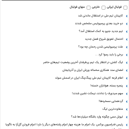
فوتبال ایرانی
خارجی
منهای فوتبال
کاپیتان تیم ملی در استقلال ماندنی شد
دو خرید بعدی پرسپولیس مشخص شدند
تیم جدید جنپو به کمک استقلال آمد؟
احتمال تعویق شروع فصل جدید
علت پرسپولیسی شدن رحمان چه بود؟
برخی را باید رسوا کرد …
لیگ کشتی در انتظار یک تیم پرطرفدار؛ آخرین وضعیت تیم‌های حاضر
امضای سند همکاری سه‌ساله ورزش ایران و آذربایجان
اعلام قرعه کاپیتان تیم ملی پینگ‌پنگ ایران در اسمش سوئد
پنجره بسته، هواداران خسته!
سهم سیدورف را ندادند، نیمکت نشین شدند!
گردهمایی مسخره‌ها!
متفاوت‌ترین لیگ
لیونل مسی چگونه وارد باشگاه میلیاردها شد؟
رئیس فدراسیون بوکس: یک اعزام ما هزینه چهار اعزام رشته‌های دیگر را دارد/ اعزام فروتن گل‌آرا به ناگویا