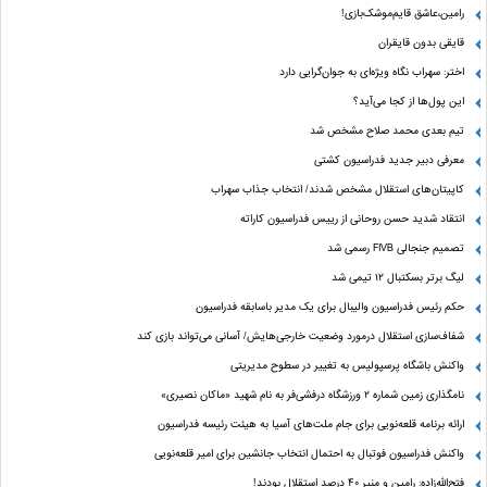
رامین،عاشق قایم‌موشک‌بازی!
قایقی بدون قایقران
اختر: سهراب نگاه ویژه‌ای به جوان‌گرایی دارد
این پول‌ها از کجا می‌آید؟
تیم بعدی محمد صلاح مشخص شد
معرفی دبیر جدید فدراسیون کشتی
کاپیتان‌های استقلال مشخص شدند/ انتخاب جذاب سهراب
انتقاد شدید حسن روحانی از رییس فدراسیون کاراته
تصمیم جنجالی FIVB رسمی شد
لیگ برتر بسکتبال ۱۲ تیمی شد
حکم رئیس فدراسیون والیبال برای یک مدیر باسابقه فدراسیون
شفاف‌سازی استقلال درمورد وضعیت خارجی‌هایش/ آسانی می‌تواند بازی کند
واکنش باشگاه پرسپولیس به تغییر در سطوح مدیریتی
نامگذاری زمین شماره ۲ ورزشگاه درفشی‌فر به نام شهید «ماکان نصیری»
ارائه برنامه‌ قلعه‌نویی برای جام ملت‌های آسیا به هیئت رئیسه فدراسیون
واکنش فدراسیون فوتبال به احتمال انتخاب جانشین برای امیر قلعه‌نویی
فتح‌الله‌زاده: رامین و منیر 40 درصد استقلال بودند!