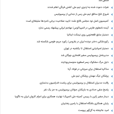
منتفی شد
نفرات دعوت شده به اردوی تیم ملی کشتی فرنگی اعلام شدند
شروع تلخ مدافع تیم ملی پس از جدایی از پرسپولیس
کمیسیون اصل نود مجلس قانع نشد؛ تایید صلاحیت برخی نامزدها سلیقه‌ای است
آینده نامعلوم طارمی در المپیاکوس/ مهاجم ایرانی پیشنهاد رسمی ندارد
دستیار سابق قلعه‌نویی روی نیمکت ایتالیا
رکوردشکنی دختر دونده ایران در بلاروس/ رکورد مریم طوسی شکسته شد
دستیار اسپانیایی استقلال تا یکشنبه در تهران
مدیرعامل پرسپولیس سفیر افتخاری چوگان شد
دلیل مرگ مشکوک پسر اسطوره منچستریونایتد
مذاکره استقلال برای میزبانی در فولاد آرنا
پزشکان لیگ مهمان پزشکان تیم ملی
رقابت مدیران استقلال و پرسپولیس برای ریاست فدراسیون بدنسازی
پاسخ منفی حدادی به بازیکنان جوانان پرسپولیس به جز یک نفر
دیدار سفیر ژاپن با رییس کمیته ملی المپیک/ نهایت همکاری برای اعزام کاروان ایران به ناگویا
پایان همکاری باشگاه استقلال با رامین رضاییان
امید عالیشاه به گل‌گهر پیوست