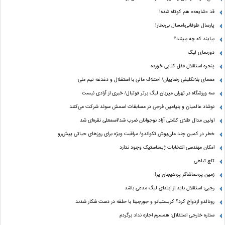
قد «شایعه» هم کوتاه شده!
پارسال طوفانی،امسال بی‌بخار!
بیایند که چه ببینند؟
دورنمای لیگ
پنجره‌ استقلال قفل کتابی خورده
معمای بلاتکلیفی رضاییان/ اختلاف مالی با استقلال و دغدغه تیم ملی
سه ورزشگاه در تهران میزبان لیگ برتر فوتبال/ خبری از آزادی نیست
نوشاد عالمیان و بنیامین فرجی در مسابقات اسمش سوئد شرکت می‌کنند
اولین مدال طلای کشتی آزاد نوجوانان ضرب شد/اسمعلی نقره‌ای شد
خطر در کمین چند ملی‌پوش تکواندو/ مراقبت ویژه برای روزهای حیاتی پیش‌رو
امکان مهندسی انتخابات ژیمناستیک وجود ندارد
تاج تباهی
زمین پَر،تماشاگر پَر،هیجان پَر!
رجبی: استقلال باید از ابتدای لیگ مدعی باشد
رونالدو ازدواج کرد؟ کریستیانو و جورجینا با حلقه در دست شکار شدند
ستاره خارجی استقلال: همسرم اجازه نداد برگردم