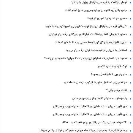
نیمار بازگشت به تیم ملی فوتبال برزیل را رد کرد
جام‌جهانی پُرحاشیه برای فردوسی‌پور هنوز تمام نشده
حضور مجدد وحید امیری در فولاد
کاپیتان تیم ملی فوتبال ایران از فهرست اروپایی المپیاکوس خط خورد
دستور تاج برای افشای اطلاعات قراردادی بازیکنان لیگ برتر فوتبال
علوی: تاج از معرفی گل گهر توسط ممبینی به AFC خبر نداشت
استقلال با دیوار پنج‌نفره به استقبال لیگ برتر می‌رود
صعود مرد شماره یک شطرنج ایران به رده ۲۰ جهان/ مقصودلو در رده ۳۰
لیگ تازه و خاطره ناتمام
ماجراجویی تمام‌نشدنی وحید!
مراغه چیان: استقلال هنوز با ترکیب ایده‌آل فاصله دارد
نقطه چه جوشی؟
راز موفقیت دختران تکواندو از زبان مهروز ساعی
مُهر تأیید دیوان عدالت اداری بر انتخابات فدراسیون دوومیدانی
مُهر تأیید دیوان عدالت اداری بر انتخابات فدراسیون دوومیدانی
24 مرداد؛ جدال بزرگ علی‌ اکبری برای فتح کمربند ACA
پاسخ قاطع فیفا به جنجال بزرگ جام جهانی؛ هیچ‌کس فوتبال را نمی‌فروشد