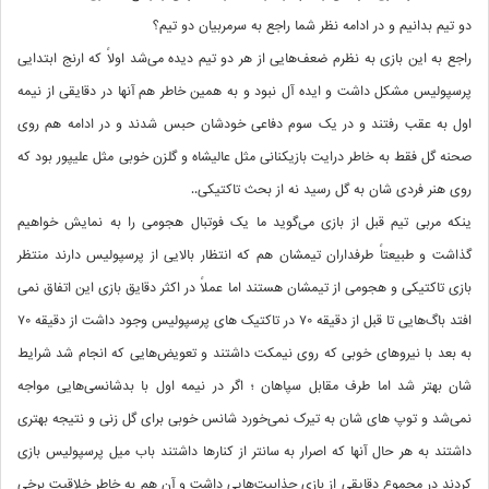
دو تیم بدانیم و در ادامه نظر شما راجع به سرمربیان دو تیم؟
راجع به این بازی به نظرم ضعف‌هایی از هر دو تیم دیده می‌شد اولاً که ارنج ابتدایی
پرسپولیس مشکل داشت و ایده آل نبود و به همین خاطر هم آنها در دقایقی از نیمه
اول به عقب رفتند و در یک سوم دفاعی خودشان حبس شدند و در ادامه هم روی
صحنه گل فقط به خاطر درایت بازیکنانی مثل عالیشاه و گلزن خوبی مثل علیپور بود که
روی هنر فردی شان به گل رسید نه از بحث تاکتیکی..
ینکه مربی تیم قبل از بازی می‌گوید ما یک فوتبال هجومی را به نمایش خواهیم
گذاشت و طبیعتاً طرفداران تیمشان هم که انتظار بالایی از پرسپولیس دارند منتظر
بازی تاکتیکی و هجومی از تیمشان هستند اما عملاً در اکثر دقایق بازی این اتفاق نمی
افتد باگ‌هایی تا قبل از دقیقه ۷۰ در تاکتیک های پرسپولیس وجود داشت از دقیقه ۷۰
به بعد با نیروهای خوبی که روی نیمکت داشتند و تعویض‌هایی که انجام شد شرایط
شان بهتر شد اما طرف مقابل سپاهان ؛ اگر در نیمه اول با بدشانسی‌هایی مواجه
نمی‌شد و ‌توپ های شان به تیرک نمی‌خورد شانس خوبی برای گل زنی و نتیجه بهتری
داشتند به هر حال آنها که اصرار به سانتر از کنارها داشتند باب میل پرسپولیس بازی
کردند در مجموع دقایقی از بازی جذابیت‌هایی داشت و آن هم به خاطر خلاقیت برخی