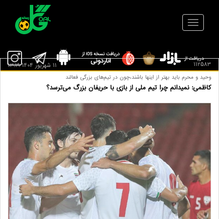
112583
11 شهريور 1404 13:19
وحید و محرم باید بهتر از اینها باشند،چون در تیم‌های بزرگی فعالند
کاظمی: نمیدانم چرا تیم ملی از بازی با حریفان بزرگ می‌ترسد؟