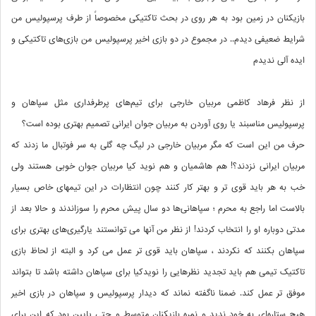
بازیکنان در زمین بود به هر روی در بحث تاکتیکی مخصوصاً از طرف پرسپولیس من
شرایط ضعیفی دیدم.. در مجموع در دو بازی اخیر پرسپولیس من بازی‌های تاکتیکی و
ایده آلی ندیدم
از نظر فرهاد کاظمی مربیان خارجی برای تیم‌های پرطرفداری مثل سپاهان و
پرسپولیس مناسبند یا روی آوردن به مربیان جوان ایرانی تصمیم بهتری بوده است؟
حرف من این است که مگر مربیان خارجی در لیگ چه گلی به سر فوتبال ما زدند که
مربیان ایرانی نزدند؟! هم هاشمیان و هم نوید کیا مربیان جوان خوبی هستند ولی
خب به هر باید قوی تر و بهتر کار کنند چون انتظارات در این تیمهای خاص بسیار
بالاست اما راجع به محرم ؛ سپاهانی‌ها دو سال پیش محرم را سوزاندند و حالا بعد از
مدتی دوباره او را انتخاب کردند! از نظر من آنها می ‌توانستند یارگیری‌های بهتری برای
سپاهان بکنند که نکردند ، سپاهان باید قوی تر عمل می کرد و البته از لحاظ بازی
تاکتیک تیمی هم باید تجدید نظرهایی را نویدکیا برای سپاهان داشته باشد تا بتواند
موفق تر عمل کند. ضمنا ناگفته نماند که دیدار پرسپولیس و سپاهان در بازی اخیر
هیچ ستاره‌ای به خود ندید و نمره بازیکنان متوسط و حتی پایین بود که این برای