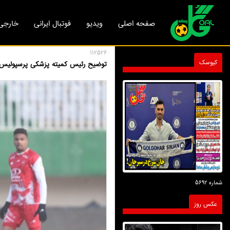
صفحه اصلی
ویدیو
فوتبال ایرانی
خارجی
112526
کیوسک
توضیح رئیس کمیته پزشکی پرسپولیس در
شماره 5692
عکس روز