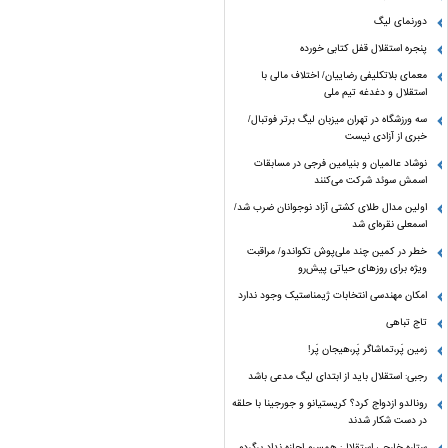
دورنمای لیگ
پنجره‌ استقلال قفل کتابی خورده
معمای بلاتکلیفی رضاییان/ اختلاف مالی با
استقلال و دغدغه تیم ملی
سه ورزشگاه در تهران میزبان لیگ برتر فوتبال/
خبری از آزادی نیست
نوشاد عالمیان و بنیامین فرجی در مسابقات
اسمش سوئد شرکت می‌کنند
اولین مدال طلای کشتی آزاد نوجوانان ضرب شد/
اسمعلی نقره‌ای شد
خطر در کمین چند ملی‌پوش تکواندو/ مراقبت
ویژه برای روزهای حیاتی پیش‌رو
امکان مهندسی انتخابات ژیمناستیک وجود ندارد
تاج تباهی
زمین پَر،تماشاگر پَر،هیجان پَر!
رجبی: استقلال باید از ابتدای لیگ مدعی باشد
رونالدو ازدواج کرد؟ کریستیانو و جورجینا با حلقه
در دست شکار شدند
ستاره خارجی استقلال: همسرم اجازه نداد برگردم