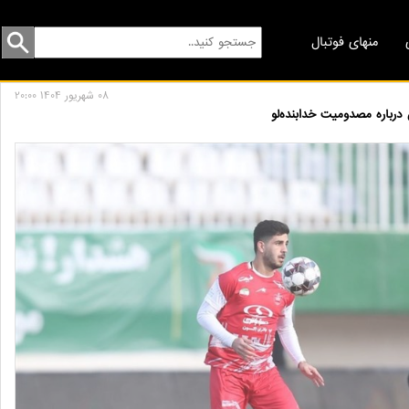
منهای فوتبال
08 شهريور 1404 20:00
باره مصدومیت خدابنده‌لو