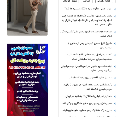
فوتبال ایرانی
خارجی
منهای فوتبال
لیونل مسی چگونه وارد باشگاه میلیاردها شد؟
رئیس فدراسیون بوکس: یک اعزام ما هزینه چهار
اعزام رشته‌های دیگر را دارد/ اعزام فروتن گل‌آرا به
ناگویا منتفی شد
نفرات دعوت شده به اردوی تیم ملی کشتی فرنگی
اعلام شدند
شروع تلخ مدافع تیم ملی پس از جدایی از
پرسپولیس
کمیسیون اصل نود مجلس قانع نشد؛ تایید
صلاحیت برخی نامزدها سلیقه‌ای است
آینده نامعلوم طارمی در المپیاکوس/ مهاجم ایرانی
پیشنهاد رسمی ندارد
دستیار سابق قلعه‌نویی روی نیمکت ایتالیا
رکوردشکنی دختر دونده ایران در بلاروس/ رکورد
مریم طوسی شکسته شد
دستیار اسپانیایی استقلال تا یکشنبه در تهران
مدیرعامل پرسپولیس سفیر افتخاری چوگان شد
دلیل مرگ مشکوک پسر اسطوره منچستریونایتد