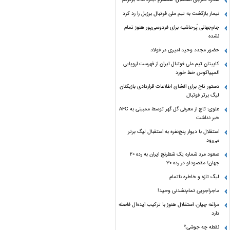
نیمار بازگشت به تیم ملی فوتبال برزیل را رد کرد
جام‌جهانی پُرحاشیه برای فردوسی‌پور هنوز تمام
نشده
حضور مجدد وحید امیری در فولاد
کاپیتان تیم ملی فوتبال ایران از فهرست اروپایی
المپیاکوس خط خورد
دستور تاج برای افشای اطلاعات قراردادی بازیکنان
لیگ برتر فوتبال
علوی: تاج از معرفی گل گهر توسط ممبینی به AFC
خبر نداشت
استقلال با دیوار پنج‌نفره به استقبال لیگ برتر
می‌رود
صعود مرد شماره یک شطرنج ایران به رده ۲۰
جهان/ مقصودلو در رده ۳۰
لیگ تازه و خاطره ناتمام
ماجراجویی تمام‌نشدنی وحید!
مراغه چیان: استقلال هنوز با ترکیب ایده‌آل فاصله
دارد
نقطه چه جوشی؟