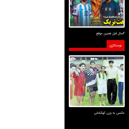
4سال قبل همین موقع
نوستالژی
عکسی به وزن کهکشانی