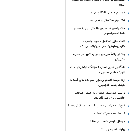
کاراته
تصمیم جنجالی FIVB رسمی شد
لیگ برتر بسکتبال ۱۲ تیمی شد
حکم رئیس فدراسیون والیبال برای یک مدیر
باسابقه فدراسیون
شفاف‌سازی استقلال درمورد وضعیت
خارجی‌هایش/ آسانی می‌تواند بازی کند
واکنش باشگاه پرسپولیس به تغییر در سطوح
مدیریتی
نامگذاری زمین شماره ۲ ورزشگاه درفشی‌فر به نام
شهید «ماکان نصیری»
ارائه برنامه‌ قلعه‌نویی برای جام ملت‌های آسیا به
هیئت رئیسه فدراسیون
واکنش فدراسیون فوتبال به احتمال انتخاب
جانشین برای امیر قلعه‌نویی
فتح‌الله‌زاده: رامین و منیر 40 درصد استقلال بودند!
قد «شایعه» هم کوتاه شده!
پارسال طوفانی،امسال بی‌بخار!
بیایند که چه ببینند؟