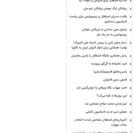
مذاکره استقلال برای میزبانی در فولاد آرنا
پزشکان لیگ مهمان پزشکان تیم ملی
رقابت مدیران استقلال و پرسپولیس برای ریاست
فدراسیون بدنسازی
پاسخ منفی حدادی به بازیکنان جوانان
پرسپولیس به جز یک نفر
دیدار سفیر ژاپن با رییس کمیته ملی المپیک/
نهایت همکاری برای اعزام کاروان ایران به ناگویا
پایان همکاری باشگاه استقلال با رامین رضاییان
امید عالیشاه به گل‌گهر پیوست
رامین،عاشق قایم‌موشک‌بازی!
قایقی بدون قایقران
اختر: سهراب نگاه ویژه‌ای به جوان‌گرایی دارد
این پول‌ها از کجا می‌آید؟
تیم بعدی محمد صلاح مشخص شد
معرفی دبیر جدید فدراسیون کشتی
کاپیتان‌های استقلال مشخص شدند/ انتخاب
جذاب سهراب
انتقاد شدید حسن روحانی از رییس فدراسیون