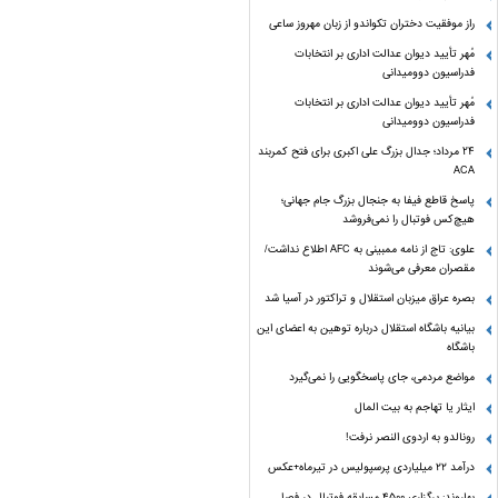
راز موفقیت دختران تکواندو از زبان مهروز ساعی
مُهر تأیید دیوان عدالت اداری بر انتخابات
فدراسیون دوومیدانی
مُهر تأیید دیوان عدالت اداری بر انتخابات
فدراسیون دوومیدانی
24 مرداد؛ جدال بزرگ علی‌ اکبری برای فتح کمربند
ACA
پاسخ قاطع فیفا به جنجال بزرگ جام جهانی؛
هیچ‌کس فوتبال را نمی‌فروشد
علوی: تاج از نامه ممبینی به AFC اطلاع نداشت/
مقصران معرفی می‌شوند
بصره عراق میزبان استقلال و تراکتور در آسیا شد
بیانیه باشگاه استقلال درباره توهین به اعضای این
باشگاه
مواضع مردمی، جای پاسخگویی را نمی‌گیرد
ایثار یا تهاجم به بیت المال
رونالدو به اردوی النصر نرفت!
درآمد ۲۲ میلیاردی پرسپولیس در تیرماه+عکس
بهاروند: برگزاری ۴۵۰۰ مسابقه فوتبال در فصل