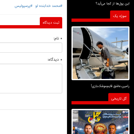
این پول‌ها از کجا می‌آید؟
#محمد خدابنده لو
#پرسپولیس
سوژه یک
ثبت دیدگاه
* نام:
* دیدگاه:
رامین،عاشق قایم‌موشک‌بازی!
گل تاریخی