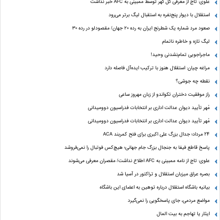
علوی: تاج از معرفی گل گهر توسط ممبینی به AFC خبر نداشت
استقلال با دیوار پنج‌نفره به استقبال لیگ برتر می‌رود
صعود مرد شماره یک شطرنج ایران به رده ۲۰ جهان/ مقصودلو در رده ۳۰
لیگ تازه و خاطره ناتمام
ماجراجویی تمام‌نشدنی وحید!
مراغه چیان: استقلال هنوز با ترکیب ایده‌آل فاصله دارد
نقطه چه جوشی؟
راز موفقیت دختران تکواندو از زبان مهروز ساعی
مُهر تأیید دیوان عدالت اداری بر انتخابات فدراسیون دوومیدانی
مُهر تأیید دیوان عدالت اداری بر انتخابات فدراسیون دوومیدانی
24 مرداد؛ جدال بزرگ علی‌ اکبری برای فتح کمربند ACA
پاسخ قاطع فیفا به جنجال بزرگ جام جهانی؛ هیچ‌کس فوتبال را نمی‌فروشد
علوی: تاج از نامه ممبینی به AFC اطلاع نداشت/ مقصران معرفی می‌شوند
بصره عراق میزبان استقلال و تراکتور در آسیا شد
بیانیه باشگاه استقلال درباره توهین به اعضای این باشگاه
مواضع مردمی، جای پاسخگویی را نمی‌گیرد
ایثار یا تهاجم به بیت المال