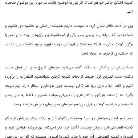
کمیته اخلاق حاضر خواهم شد تا اگر نیاز به توضیح باشد، در مورد این موضوع صحبت
کنم.
وی در ادامه خاطر نشان کرد: ما دوست داریم همیشه از تنش و حاشیه دور باشیم و
شما دیدید که سپاهان و پرسپولیس یکی از کم‌حاشیه‌ترین بازی‌های چند سال اخیر را
برگزار کردند. حتی با اینکه صحنه‌ها و ابهاماتی درباره داوری وجود داشت، ولی دیدید
که حاشیه‌ای از طرف ما ایجاد نشد.
جمشیدیان در واکنش به اینکه گفته می‌شود سپاهان شروع بدی در فصل جدید
داشته است، تصریح کرد: طبیعتاً از لحاظ نتیجه گرفتن نتوانستیم انتظارات را برآورده
کنیم و فقط انجام بازی زیبا هم کافی نیست، چون هواداران انتظار دارند تیم نتیجه
بگیرد. ما از لحاظ بازیکن و کادر فنی با تغییراتی مواجه شدیم و قطعاً به مرور زمان
نتیجه هم خواهیم گرفت و قول می‌دهم سپاهان به روزهای خوبش خواهد رسید.
مدیر تیم فوتبال سپاهان در مورد وضعیت ریکاردو آلوز و اینکه پیش‌بینی‌اش از حکم
کمیته انضباطی این بازیکن چیست، تأکید کرد: فکر نمی‌کنم این پرونده طولانی شود و
امیدوارم کمیته انضباطی رأی خود را صادر کند. ما امیدوار هستیم که آلوز در این فصل