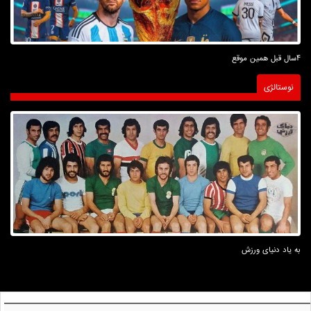
4سال قبل همین موقع
نوستالژی
به یاد دنیای ورزش