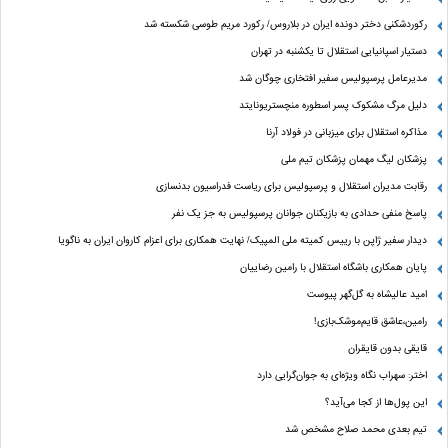
رکوردشکنی دختر دونده ایران در بلاروس/ رکورد مریم طوسی شکسته شد
دستیار اسپانیایی استقلال تا یکشنبه در تهران
مدیرعامل پرسپولیس سفیر افتخاری چوگان شد
دلیل مرگ مشکوک پسر اسطوره منچستریونایتد
مذاکره استقلال برای میزبانی در فولاد آرنا
پزشکان لیگ مهمان پزشکان تیم ملی
رقابت مدیران استقلال و پرسپولیس برای ریاست فدراسیون بدنسازی
پاسخ منفی حدادی به بازیکنان جوانان پرسپولیس به جز یک نفر
دیدار سفیر ژاپن با رییس کمیته ملی المپیک/ نهایت همکاری برای اعزام کاروان ایران به ناگویا
پایان همکاری باشگاه استقلال با رامین رضاییان
امید عالیشاه به گل‌گهر پیوست
رامین،عاشق قایم‌موشک‌بازی!
قایقی بدون قایقران
اختر: سهراب نگاه ویژه‌ای به جوان‌گرایی دارد
این پول‌ها از کجا می‌آید؟
تیم بعدی محمد صلاح مشخص شد