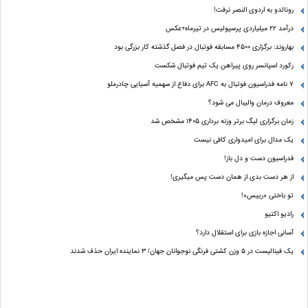
رونالدو به اردوی النصر نرفت!
درآمد ۲۲ میلیاردی پرسپولیس در تیرماه+عکس
بهاروند: برگزاری ۴۵۰۰ مسابقه فوتبال در فصل گذشته کار بزرگی بود
رکورد اسپانسر روی پیراهن یک تیم فوتبال شکست
۷ نامه فدراسیون فوتبال به AFC برای دفاع از سهمیه آسیایی چادرملو
معروف درمان والیبال می شود؟
زمان برگزاری لیگ برتر وزنه برداری ۱۴۰۵ مشخص شد
یک مدال برای امیدواری کافی نیست
فدراسیون دست‌ و دل باز!
از هر دست بدی از همان دست پس میگیری!
تو باختی «رییس»!
رادیو اکتیو
آسانی اجازه بازی برای استقلال دارد؟
یک فینالیست در ۵ وزن کشتی فرنگی نوجوانان جهان/ ۳ نماینده ایران حذف شدند