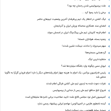
علت پرسپولیسی شدن رحمان چه بود؟
برخی را باید رسوا کرد …
لیگ کشتی در انتظار یک تیم پرطرفدار؛ آخرین وضعیت تیم‌های حاضر
امضای سند همکاری سه‌ساله ورزش ایران و آذربایجان
اعلام قرعه کاپیتان تیم ملی پینگ‌پنگ ایران در اسمش سوئد
پنجره بسته، هواداران خسته!
سهم سیدورف را ندادند، نیمکت نشین شدند!
گردهمایی مسخره‌ها!
متفاوت‌ترین لیگ
لیونل مسی چگونه وارد باشگاه میلیاردها شد؟
رئیس فدراسیون بوکس: یک اعزام ما هزینه چهار اعزام رشته‌های دیگر را دارد/ اعزام فروتن گل‌آرا به ناگویا
منتفی شد
نفرات دعوت شده به اردوی تیم ملی کشتی فرنگی اعلام شدند
شروع تلخ مدافع تیم ملی پس از جدایی از پرسپولیس
کمیسیون اصل نود مجلس قانع نشد؛ تایید صلاحیت برخی نامزدها سلیقه‌ای است
آینده نامعلوم طارمی در المپیاکوس/ مهاجم ایرانی پیشنهاد رسمی ندارد
دستیار سابق قلعه‌نویی روی نیمکت ایتالیا