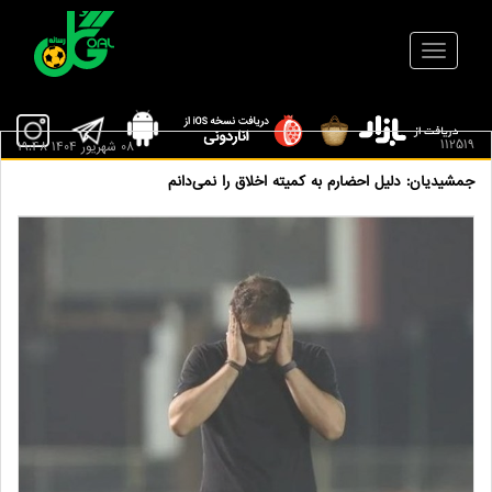
112519
08 شهريور 1404 19:48
جمشیدیان: دلیل احضارم به کمیته اخلاق را نمی‌دانم