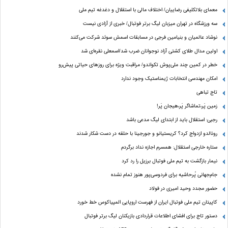
معمای بلاتکلیفی رضاییان/ اختلاف مالی با استقلال و دغدغه تیم ملی
سه ورزشگاه در تهران میزبان لیگ برتر فوتبال/ خبری از آزادی نیست
نوشاد عالمیان و بنیامین فرجی در مسابقات اسمش سوئد شرکت می‌کنند
اولین مدال طلای کشتی آزاد نوجوانان ضرب شد/اسمعلی نقره‌ای شد
خطر در کمین چند ملی‌پوش تکواندو/ مراقبت ویژه برای روزهای حیاتی پیش‌رو
امکان مهندسی انتخابات ژیمناستیک وجود ندارد
تاج تباهی
زمین پَر،تماشاگر پَر،هیجان پَر!
رجبی: استقلال باید از ابتدای لیگ مدعی باشد
رونالدو ازدواج کرد؟ کریستیانو و جورجینا با حلقه در دست شکار شدند
ستاره خارجی استقلال: همسرم اجازه نداد برگردم
نیمار بازگشت به تیم ملی فوتبال برزیل را رد کرد
جام‌جهانی پُرحاشیه برای فردوسی‌پور هنوز تمام نشده
حضور مجدد وحید امیری در فولاد
کاپیتان تیم ملی فوتبال ایران از فهرست اروپایی المپیاکوس خط خورد
دستور تاج برای افشای اطلاعات قراردادی بازیکنان لیگ برتر فوتبال