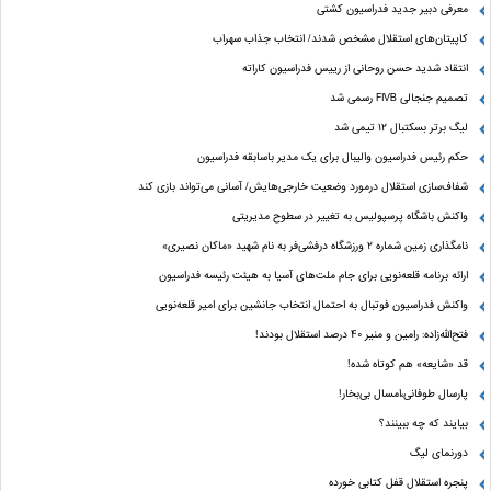
معرفی دبیر جدید فدراسیون کشتی
کاپیتان‌های استقلال مشخص شدند/ انتخاب جذاب سهراب
انتقاد شدید حسن روحانی از رییس فدراسیون کاراته
تصمیم جنجالی FIVB رسمی شد
لیگ برتر بسکتبال ۱۲ تیمی شد
حکم رئیس فدراسیون والیبال برای یک مدیر باسابقه فدراسیون
شفاف‌سازی استقلال درمورد وضعیت خارجی‌هایش/ آسانی می‌تواند بازی کند
واکنش باشگاه پرسپولیس به تغییر در سطوح مدیریتی
نامگذاری زمین شماره ۲ ورزشگاه درفشی‌فر به نام شهید «ماکان نصیری»
ارائه برنامه‌ قلعه‌نویی برای جام ملت‌های آسیا به هیئت رئیسه فدراسیون
واکنش فدراسیون فوتبال به احتمال انتخاب جانشین برای امیر قلعه‌نویی
فتح‌الله‌زاده: رامین و منیر 40 درصد استقلال بودند!
قد «شایعه» هم کوتاه شده!
پارسال طوفانی،امسال بی‌بخار!
بیایند که چه ببینند؟
دورنمای لیگ
پنجره‌ استقلال قفل کتابی خورده