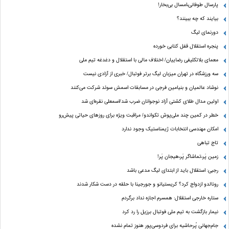
پارسال طوفانی،امسال بی‌بخار!
بیایند که چه ببینند؟
دورنمای لیگ
پنجره‌ استقلال قفل کتابی خورده
معمای بلاتکلیفی رضاییان/ اختلاف مالی با استقلال و دغدغه تیم ملی
سه ورزشگاه در تهران میزبان لیگ برتر فوتبال/ خبری از آزادی نیست
نوشاد عالمیان و بنیامین فرجی در مسابقات اسمش سوئد شرکت می‌کنند
اولین مدال طلای کشتی آزاد نوجوانان ضرب شد/اسمعلی نقره‌ای شد
خطر در کمین چند ملی‌پوش تکواندو/ مراقبت ویژه برای روزهای حیاتی پیش‌رو
امکان مهندسی انتخابات ژیمناستیک وجود ندارد
تاج تباهی
زمین پَر،تماشاگر پَر،هیجان پَر!
رجبی: استقلال باید از ابتدای لیگ مدعی باشد
رونالدو ازدواج کرد؟ کریستیانو و جورجینا با حلقه در دست شکار شدند
ستاره خارجی استقلال: همسرم اجازه نداد برگردم
نیمار بازگشت به تیم ملی فوتبال برزیل را رد کرد
جام‌جهانی پُرحاشیه برای فردوسی‌پور هنوز تمام نشده