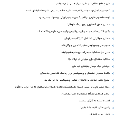
شروع تلخ مدافع تیم ملی پس از جدایی از پرسپولیس
کمیسیون اصل نود مجلس قانع نشد؛ تایید صلاحیت برخی نامزدها سلیقه‌ای است
آینده نامعلوم طارمی در المپیاکوس/ مهاجم ایرانی پیشنهاد رسمی ندارد
دستیار سابق قلعه‌نویی روی نیمکت ایتالیا
رکوردشکنی دختر دونده ایران در بلاروس/ رکورد مریم طوسی شکسته شد
دستیار اسپانیایی استقلال تا یکشنبه در تهران
مدیرعامل پرسپولیس سفیر افتخاری چوگان شد
دلیل مرگ مشکوک پسر اسطوره منچستریونایتد
مذاکره استقلال برای میزبانی در فولاد آرنا
پزشکان لیگ مهمان پزشکان تیم ملی
رقابت مدیران استقلال و پرسپولیس برای ریاست فدراسیون بدنسازی
پاسخ منفی حدادی به بازیکنان جوانان پرسپولیس به جز یک نفر
دیدار سفیر ژاپن با رییس کمیته ملی المپیک/ نهایت همکاری برای اعزام کاروان ایران به ناگویا
پایان همکاری باشگاه استقلال با رامین رضاییان
امید عالیشاه به گل‌گهر پیوست
رامین،عاشق قایم‌موشک‌بازی!
قایقی بدون قایقران