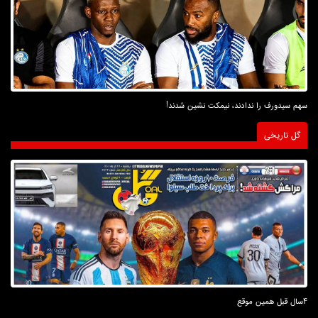
سهم سیدورف را ندادند، نیمکت نشین شدند!
گل تاریخی
4سال قبل همین موقع