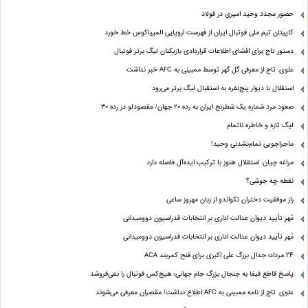
حضور مجدد وحید امیری در فولاد
کاپیتان تیم ملی فوتبال ایران از فهرست اروپایی المپیاکوس خط خورد
دستور تاج برای افشای اطلاعات قراردادی بازیکنان لیگ برتر فوتبال
علوی: تاج از معرفی گل گهر توسط ممبینی به AFC خبر نداشت
استقلال با دیوار پنج‌نفره به استقبال لیگ برتر می‌رود
صعود مرد شماره یک شطرنج ایران به رده ۲۰ جهان/ مقصودلو در رده ۳۰
لیگ تازه و خاطره ناتمام
ماجراجویی تمام‌نشدنی وحید!
مراغه چیان: استقلال هنوز با ترکیب ایده‌آل فاصله دارد
نقطه چه جوشی؟
راز موفقیت دختران تکواندو از زبان مهروز ساعی
مُهر تأیید دیوان عدالت اداری بر انتخابات فدراسیون دوومیدانی
مُهر تأیید دیوان عدالت اداری بر انتخابات فدراسیون دوومیدانی
24 مرداد؛ جدال بزرگ علی‌ اکبری برای فتح کمربند ACA
پاسخ قاطع فیفا به جنجال بزرگ جام جهانی؛ هیچ‌کس فوتبال را نمی‌فروشد
علوی: تاج از نامه ممبینی به AFC اطلاع نداشت/ مقصران معرفی می‌شوند