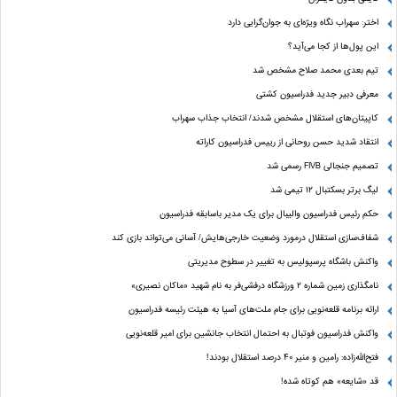
اختر: سهراب نگاه ویژه‌ای به جوان‌گرایی دارد
این پول‌ها از کجا می‌آید؟
تیم بعدی محمد صلاح مشخص شد
معرفی دبیر جدید فدراسیون کشتی
کاپیتان‌های استقلال مشخص شدند/ انتخاب جذاب سهراب
انتقاد شدید حسن روحانی از رییس فدراسیون کاراته
تصمیم جنجالی FIVB رسمی شد
لیگ برتر بسکتبال ۱۲ تیمی شد
حکم رئیس فدراسیون والیبال برای یک مدیر باسابقه فدراسیون
شفاف‌سازی استقلال درمورد وضعیت خارجی‌هایش/ آسانی می‌تواند بازی کند
واکنش باشگاه پرسپولیس به تغییر در سطوح مدیریتی
نامگذاری زمین شماره ۲ ورزشگاه درفشی‌فر به نام شهید «ماکان نصیری»
ارائه برنامه‌ قلعه‌نویی برای جام ملت‌های آسیا به هیئت رئیسه فدراسیون
واکنش فدراسیون فوتبال به احتمال انتخاب جانشین برای امیر قلعه‌نویی
فتح‌الله‌زاده: رامین و منیر 40 درصد استقلال بودند!
قد «شایعه» هم کوتاه شده!