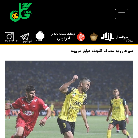
112518
08 شهريور 1404 19:47
سپاهان به مصاف النجف عراق می‌رود