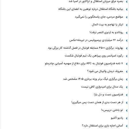
بصره عراق میزبان استقلال و تراکتور در آسیا شد
بیانیه باشگاه استقلال درباره توهین به اعضای این باشگاه
مواضع مردمی، جای پاسخگویی را نمی‌گیرد
ایثار یا تهاجم به بیت المال
رونالدو به اردوی النصر نرفت!
درآمد ۲۲ میلیاردی پرسپولیس در تیرماه+عکس
بهاروند: برگزاری ۴۵۰۰ مسابقه فوتبال در فصل گذشته کار بزرگی بود
رکورد اسپانسر روی پیراهن یک تیم فوتبال شکست
۷ نامه فدراسیون فوتبال به AFC برای دفاع از سهمیه آسیایی چادرملو
معروف درمان والیبال می شود؟
زمان برگزاری لیگ برتر وزنه برداری ۱۴۰۵ مشخص شد
یک مدال برای امیدواری کافی نیست
فدراسیون دست‌ و دل باز!
از هر دست بدی از همان دست پس میگیری!
تو باختی «رییس»!
رادیو اکتیو
آسانی اجازه بازی برای استقلال دارد؟