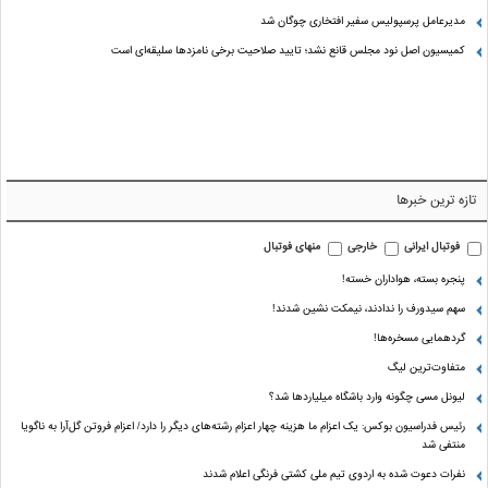
مدیرعامل پرسپولیس سفیر افتخاری چوگان شد
کمیسیون اصل نود مجلس قانع نشد؛ تایید صلاحیت برخی نامزدها سلیقه‌ای است
تازه ترین خبرها
فوتبال ایرانی
خارجی
منهای فوتبال
پنجره بسته، هواداران خسته!
سهم سیدورف را ندادند، نیمکت نشین شدند!
گردهمایی مسخره‌ها!
متفاوت‌ترین لیگ
لیونل مسی چگونه وارد باشگاه میلیاردها شد؟
رئیس فدراسیون بوکس: یک اعزام ما هزینه چهار اعزام رشته‌های دیگر را دارد/ اعزام فروتن گل‌آرا به ناگویا
منتفی شد
نفرات دعوت شده به اردوی تیم ملی کشتی فرنگی اعلام شدند