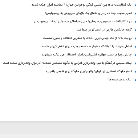
یک فینالیست در ۵ وزن کشتی فرنگی نوجوانان جهان/ ۳ نماینده ایران حذف شدند
اصرار عجیب چند دلال برای انتقال یک بازیکن ملی‌پوش به پرسپولیس!
در انتظار انتخاب سرمربیان سرخابی/ مربی سپاهانی در حوالی نیمکت پرسپولیس
گزینه جانشین طارمی در المپیاکوس پیدا شد
روایت AFC از جام جهانی ایران/ حذف با کمترین اختلاف و بدون شکست
امضای قرارداد با ۲ باشگاه ممنوع است/ محرومیت برای کشتی‌گیران متخلف
چالش ویزا در مسیر جهانی؛ کشتی‌گیران ایران احتمالا راهی ترکیه می‌شوند
بهداد سلیمی در گفتگو با مهر: وزنه‌برداران اعزامی به ناگویا مشخص نشدند/ کار برای وزنه‌برداری سخت است
اعلام جایگاه شمشیربازان ایران/ پائین‌ترین جایگاه برای فتوحیِ باتجربه
لیگ بدون غریبه‌ها!