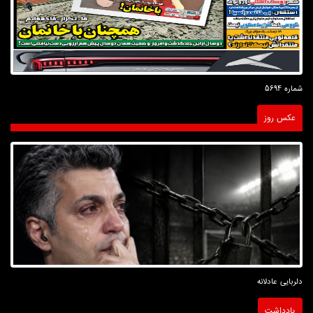
شماره 5694
عکس روز
دلربایی عادلانه
یادداشت