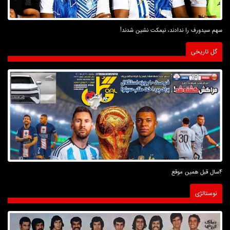
سهم سیدورف را ندادند، نیمکت نشین شدند!
گل تاریخی
4سال قبل همین موقع
نوستالژی