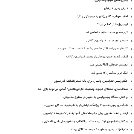
رامین،عاشق قایم‌موشک‌بازی!
قایقی بدون قایقران
اختر: سهراب نگاه ویژه‌ای به جوان‌گرایی دارد
این پول‌ها از کجا می‌آید؟
تیم بعدی محمد صلاح مشخص شد
معرفی دبیر جدید فدراسیون کشتی
کاپیتان‌های استقلال مشخص شدند/ انتخاب جذاب سهراب
انتقاد شدید حسن روحانی از رییس فدراسیون کاراته
تصمیم جنجالی FIVB رسمی شد
لیگ برتر بسکتبال ۱۲ تیمی شد
حکم رئیس فدراسیون والیبال برای یک مدیر باسابقه فدراسیون
شفاف‌سازی استقلال درمورد وضعیت خارجی‌هایش/ آسانی می‌تواند بازی کند
واکنش باشگاه پرسپولیس به تغییر در سطوح مدیریتی
نامگذاری زمین شماره ۲ ورزشگاه درفشی‌فر به نام شهید «ماکان نصیری»
ارائه برنامه‌ قلعه‌نویی برای جام ملت‌های آسیا به هیئت رئیسه فدراسیون
واکنش فدراسیون فوتبال به احتمال انتخاب جانشین برای امیر قلعه‌نویی
فتح‌الله‌زاده: رامین و منیر 40 درصد استقلال بودند!