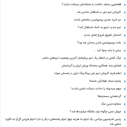
قلعه‌نویی منتقد نداشت یا منتقدانش نیمکت ندارند؟
کاپیتان تیم ملی در استقلال ماندنی شد
دو خرید بعدی پرسپولیس مشخص شدند
تیم جدید جنپو به کمک استقلال آمد؟
احتمال تعویق شروع فصل جدید
علت پرسپولیسی شدن رحمان چه بود؟
برخی را باید رسوا کرد …
لیگ کشتی در انتظار یک تیم پرطرفدار؛ آخرین وضعیت تیم‌های حاضر
امضای سند همکاری سه‌ساله ورزش ایران و آذربایجان
اعلام قرعه کاپیتان تیم ملی پینگ‌پنگ ایران در اسمش سوئد
پنجره بسته، هواداران خسته!
سهم سیدورف را ندادند، نیمکت نشین شدند!
گردهمایی مسخره‌ها!
متفاوت‌ترین لیگ
لیونل مسی چگونه وارد باشگاه میلیاردها شد؟
رئیس فدراسیون بوکس: یک اعزام ما هزینه چهار اعزام رشته‌های دیگر را دارد/ اعزام فروتن گل‌آرا به ناگویا
منتفی شد