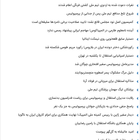
نفرات دعوت شده به اردوی تیم ملی کشتی فرنگی اعلام شدند
شروع تلخ مدافع تیم ملی پس از جدایی از پرسپولیس
کمیسیون اصل نود مجلس قانع نشد؛ تایید صلاحیت برخی نامزدها سلیقه‌ای است
آینده نامعلوم طارمی در المپیاکوس/ مهاجم ایرانی پیشنهاد رسمی ندارد
دستیار سابق قلعه‌نویی روی نیمکت ایتالیا
رکوردشکنی دختر دونده ایران در بلاروس/ رکورد مریم طوسی شکسته شد
دستیار اسپانیایی استقلال تا یکشنبه در تهران
مدیرعامل پرسپولیس سفیر افتخاری چوگان شد
دلیل مرگ مشکوک پسر اسطوره منچستریونایتد
مذاکره استقلال برای میزبانی در فولاد آرنا
پزشکان لیگ مهمان پزشکان تیم ملی
رقابت مدیران استقلال و پرسپولیس برای ریاست فدراسیون بدنسازی
پاسخ منفی حدادی به بازیکنان جوانان پرسپولیس به جز یک نفر
دیدار سفیر ژاپن با رییس کمیته ملی المپیک/ نهایت همکاری برای اعزام کاروان ایران به ناگویا
پایان همکاری باشگاه استقلال با رامین رضاییان
امید عالیشاه به گل‌گهر پیوست