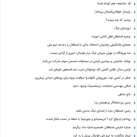
قد «شایعه» هم کوتاه شده!
پارسال طوفانی،امسال بی‌بخار!
بیایند که چه ببینند؟
دورنمای لیگ
پنجره‌ استقلال قفل کتابی خورده
معمای بلاتکلیفی رضاییان/ اختلاف مالی با استقلال و دغدغه تیم ملی
سه ورزشگاه در تهران میزبان لیگ برتر فوتبال/ خبری از آزادی نیست
نوشاد عالمیان و بنیامین فرجی در مسابقات اسمش سوئد شرکت می‌کنند
اولین مدال طلای کشتی آزاد نوجوانان ضرب شد/اسمعلی نقره‌ای شد
خطر در کمین چند ملی‌پوش تکواندو/ مراقبت ویژه برای روزهای حیاتی پیش‌رو
امکان مهندسی انتخابات ژیمناستیک وجود ندارد
تاج تباهی
زمین پَر،تماشاگر پَر،هیجان پَر!
رجبی: استقلال باید از ابتدای لیگ مدعی باشد
رونالدو ازدواج کرد؟ کریستیانو و جورجینا با حلقه در دست شکار شدند
ستاره خارجی استقلال: همسرم اجازه نداد برگردم
نیمار بازگشت به تیم ملی فوتبال برزیل را رد کرد