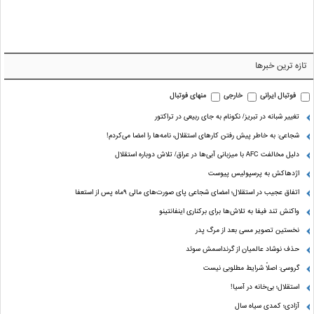
تازه ترین خبرها
فوتبال ایرانی
خارجی
منهای فوتبال
تغییر شبانه در تبریز/ نکونام به جای ربیعی در تراکتور
شجاعی: به خاطر پیش رفتن کارهای استقلال، نامه‌ها را امضا می‌کردم!
دلیل مخالفت AFC با میزبانی آبی‌ها در عراق/ تلاش دوباره استقلال
اژدهاکش به پرسپولیس پیوست
اتفاق عجیب در استقلال؛ امضای شجاعی پای صورت‌های مالی ٩ماه پس از استعفا
واکنش تند فیفا به تلاش‌ها برای برکناری اینفانتینو
نخستین تصویر مسی بعد از مرگ پدر
حذف نوشاد عالمیان از گرنداسمش سوئد
گروسی: اصلاً شرایط مطلوبی نیست
استقلال؛ بی‌خانه در آسیا!
آزادی؛ کمدی سیاه سال