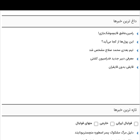
داغ ترین خبرها
رامین،عاشق قایم‌موشک‌بازی!
این پول‌ها از کجا می‌آید؟
تیم بعدی محمد صلاح مشخص شد
معرفی دبیر جدید فدراسیون کشتی
قایقی بدون قایقران
تازه ترین خبرها
فوتبال ایرانی
خارجی
منهای فوتبال
دلیل مرگ مشکوک پسر اسطوره منچستریونایتد