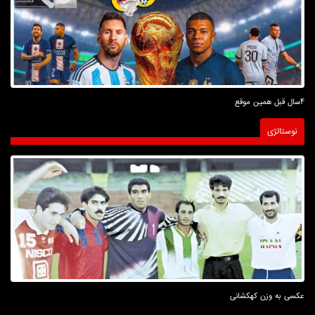
4سال قبل همین موقع
نوستالژی
عکسی به وزن کهکشانی