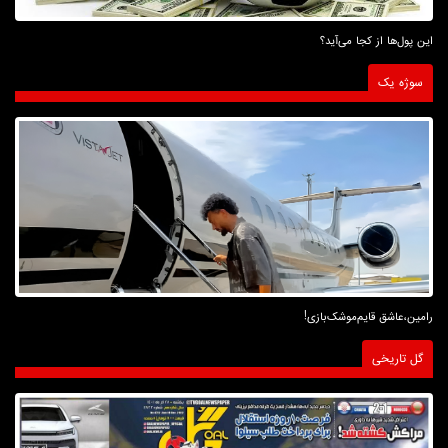
این پول‌ها از کجا می‌آید؟
سوژه یک
رامین،عاشق قایم‌موشک‌بازی!
گل تاریخی