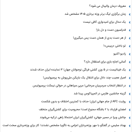
معروف درمان والیبال می شود؟
زمان برگزاری لیگ برتر وزنه برداری ۱۴۰۵ مشخص شد
یک مدال برای امیدواری کافی نیست
فدراسیون دست‌ و دل باز!
از هر دست بدی از همان دست پس میگیری!
تو باختی «رییس»!
رادیو اکتیو
آسانی اجازه بازی برای استقلال دارد؟
یک فینالیست در ۵ وزن کشتی فرنگی نوجوانان جهان/ ۳ نماینده ایران حذف شدند
اصرار عجیب چند دلال برای انتقال یک بازیکن ملی‌پوش به پرسپولیس!
در انتظار انتخاب سرمربیان سرخابی/ مربی سپاهانی در حوالی نیمکت پرسپولیس
گزینه جانشین طارمی در المپیاکوس پیدا شد
روایت AFC از جام جهانی ایران/ حذف با کمترین اختلاف و بدون شکست
امضای قرارداد با ۲ باشگاه ممنوع است/ محرومیت برای کشتی‌گیران متخلف
چالش ویزا در مسیر جهانی؛ کشتی‌گیران ایران احتمالا راهی ترکیه می‌شوند
بهداد سلیمی در گفتگو با مهر: وزنه‌برداران اعزامی به ناگویا مشخص نشدند/ کار برای وزنه‌برداری سخت است