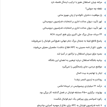
مراغه چیان: استقلال هنوز با ترکیب ایده‌آل فاصله دارد
نقطه چه جوشی؟
راز موفقیت دختران تکواندو از زبان مهروز ساعی
مُهر تأیید دیوان عدالت اداری بر انتخابات فدراسیون دوومیدانی
مُهر تأیید دیوان عدالت اداری بر انتخابات فدراسیون دوومیدانی
24 مرداد؛ جدال بزرگ علی‌ اکبری برای فتح کمربند ACA
پاسخ قاطع فیفا به جنجال بزرگ جام جهانی؛ هیچ‌کس فوتبال را نمی‌فروشد
علوی: تاج از نامه ممبینی به AFC اطلاع نداشت/ مقصران معرفی می‌شوند
بصره عراق میزبان استقلال و تراکتور در آسیا شد
بیانیه باشگاه استقلال درباره توهین به اعضای این باشگاه
مواضع مردمی، جای پاسخگویی را نمی‌گیرد
ایثار یا تهاجم به بیت المال
رونالدو به اردوی النصر نرفت!
درآمد ۲۲ میلیاردی پرسپولیس در تیرماه+عکس
بهاروند: برگزاری ۴۵۰۰ مسابقه فوتبال در فصل گذشته کار بزرگی بود
رکورد اسپانسر روی پیراهن یک تیم فوتبال شکست
۷ نامه فدراسیون فوتبال به AFC برای دفاع از سهمیه آسیایی چادرملو