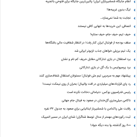
اعلام جایگاه شمشیربازان ایران/ پائین‌ترین جایگاه برای فتوحیِ باتجربه
لیگ بدون غریبه‌ها!
نجابت به شما نمی‌سازد...
انصافی: این خریدها به تنهایی کافی نیستند
حیف تیم، حیف جام، حیف ستاره‌!
سقف بودجه از فوتبال ایران کنار رفت/ در انتظار شفافیت مالی باشگاه‌ها
یک تیم برزیلی خواهان جذب لژیونر ایرانی شد
برد استقلال در بازی تدارکاتی مقابل حریف کم نام و نشان
برد پرسپولیس با یک گل در بازی تدارکاتی
پیشنهاد مهم به سرمربی تیم ملی فوتبال/ مسئولان استقلال شفاف‌سازی کنند
رد پای قراردادهای میلیاردی در افت والیبال/ بحران از روی نیمکت نیست!
رئیس فدراسیون بوکس: دنیامالی دخالت نکرده است
ناکامی میلی‌متری گل‌خندان در صعود به فینال جام جهانی
رقابت علی پاکدامن با شمشیرباز ایتالیایی برای صعود به جدول ۳۲ نفره
ثبت رکوردهای مهمتر از مدال توسط شناگران/ شنای ایران در مسیر المپیک
800 روز گذشته، وا بده دیگه جواد!