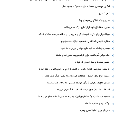
امکان مهندسی انتخابات ژیمناستیک وجود ندارد
تاج تباهی
زمین پَر،تماشاگر پَر،هیجان پَر!
رجبی: استقلال باید از ابتدای لیگ مدعی باشد
رونالدو ازدواج کرد؟ کریستیانو و جورجینا با حلقه در دست شکار شدند
ستاره خارجی استقلال: همسرم اجازه نداد برگردم
نیمار بازگشت به تیم ملی فوتبال برزیل را رد کرد
جام‌جهانی پُرحاشیه برای فردوسی‌پور هنوز تمام نشده
حضور مجدد وحید امیری در فولاد
کاپیتان تیم ملی فوتبال ایران از فهرست اروپایی المپیاکوس خط خورد
دستور تاج برای افشای اطلاعات قراردادی بازیکنان لیگ برتر فوتبال
علوی: تاج از معرفی گل گهر توسط ممبینی به AFC خبر نداشت
استقلال با دیوار پنج‌نفره به استقبال لیگ برتر می‌رود
صعود مرد شماره یک شطرنج ایران به رده ۲۰ جهان/ مقصودلو در رده ۳۰
لیگ تازه و خاطره ناتمام
ماجراجویی تمام‌نشدنی وحید!