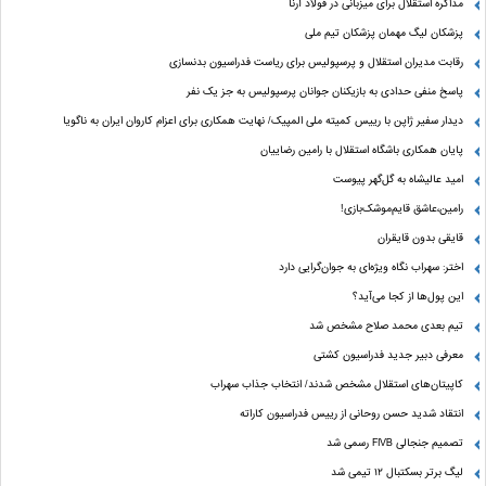
مذاکره استقلال برای میزبانی در فولاد آرنا
پزشکان لیگ مهمان پزشکان تیم ملی
رقابت مدیران استقلال و پرسپولیس برای ریاست فدراسیون بدنسازی
پاسخ منفی حدادی به بازیکنان جوانان پرسپولیس به جز یک نفر
دیدار سفیر ژاپن با رییس کمیته ملی المپیک/ نهایت همکاری برای اعزام کاروان ایران به ناگویا
پایان همکاری باشگاه استقلال با رامین رضاییان
امید عالیشاه به گل‌گهر پیوست
رامین،عاشق قایم‌موشک‌بازی!
قایقی بدون قایقران
اختر: سهراب نگاه ویژه‌ای به جوان‌گرایی دارد
این پول‌ها از کجا می‌آید؟
تیم بعدی محمد صلاح مشخص شد
معرفی دبیر جدید فدراسیون کشتی
کاپیتان‌های استقلال مشخص شدند/ انتخاب جذاب سهراب
انتقاد شدید حسن روحانی از رییس فدراسیون کاراته
تصمیم جنجالی FIVB رسمی شد
لیگ برتر بسکتبال ۱۲ تیمی شد