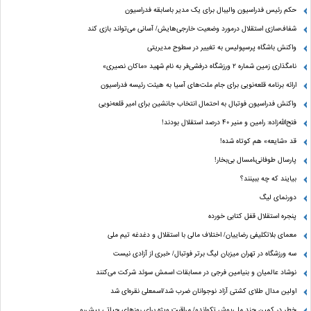
حکم رئیس فدراسیون والیبال برای یک مدیر باسابقه فدراسیون
شفاف‌سازی استقلال درمورد وضعیت خارجی‌هایش/ آسانی می‌تواند بازی کند
واکنش باشگاه پرسپولیس به تغییر در سطوح مدیریتی
نامگذاری زمین شماره ۲ ورزشگاه درفشی‌فر به نام شهید «ماکان نصیری»
ارائه برنامه‌ قلعه‌نویی برای جام ملت‌های آسیا به هیئت رئیسه فدراسیون
واکنش فدراسیون فوتبال به احتمال انتخاب جانشین برای امیر قلعه‌نویی
فتح‌الله‌زاده: رامین و منیر 40 درصد استقلال بودند!
قد «شایعه» هم کوتاه شده!
پارسال طوفانی،امسال بی‌بخار!
بیایند که چه ببینند؟
دورنمای لیگ
پنجره‌ استقلال قفل کتابی خورده
معمای بلاتکلیفی رضاییان/ اختلاف مالی با استقلال و دغدغه تیم ملی
سه ورزشگاه در تهران میزبان لیگ برتر فوتبال/ خبری از آزادی نیست
نوشاد عالمیان و بنیامین فرجی در مسابقات اسمش سوئد شرکت می‌کنند
اولین مدال طلای کشتی آزاد نوجوانان ضرب شد/اسمعلی نقره‌ای شد
خطر در کمین چند ملی‌پوش تکواندو/ مراقبت ویژه برای روزهای حیاتی پیش‌رو