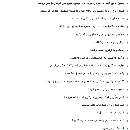
پاسخ قاطع فیفا به جنجال بزرگ جام جهانی؛ هیچ‌کس فوتبال را نمی‌فروشد
علوی: تاج از نامه ممبینی به AFC اطلاع نداشت/ مقصران معرفی می‌شوند
بصره عراق میزبان استقلال و تراکتور در آسیا شد
بیانیه باشگاه استقلال درباره توهین به اعضای این باشگاه
مواضع مردمی، جای پاسخگویی را نمی‌گیرد
ایثار یا تهاجم به بیت المال
رونالدو به اردوی النصر نرفت!
درآمد ۲۲ میلیاردی پرسپولیس در تیرماه+عکس
بهاروند: برگزاری ۴۵۰۰ مسابقه فوتبال در فصل گذشته کار بزرگی بود
رکورد اسپانسر روی پیراهن یک تیم فوتبال شکست
۷ نامه فدراسیون فوتبال به AFC برای دفاع از سهمیه آسیایی چادرملو
معروف درمان والیبال می شود؟
زمان برگزاری لیگ برتر وزنه برداری ۱۴۰۵ مشخص شد
یک مدال برای امیدواری کافی نیست
فدراسیون دست‌ و دل باز!
از هر دست بدی از همان دست پس میگیری!
تو باختی «رییس»!