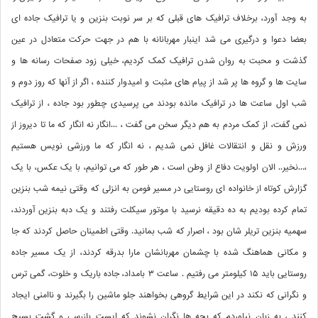
به وجد آورد، برخلاف ترافیک های قبلی که بر سر نوبت بنزین و یا ترافیک جاده ای
بعضا دعوا و درگیری می شد اینبار مهربانانه با هم در جهت حرکت متعادل در عین
گذشت و محبت به روان شدن ترافیک کمک کردیم، خیلی زود صفحات رسانه ها و
سایت ها و گروه ها پر شد از پیام های مثبت و امیدوار کننده ، اگر از آنها که روز دوم و
شب اول ساعت ها در ترافيک مانده بودند می پرسیدی چطور بود جاده ، از ترافیک
نمی گفت، از کمک مردم به هم دیگر سخن می گفت ، ...انگار نه انگار که ما تا دیروز از
ورزش و نقل و انتقالات غافل نمی شدیم ، نه انگار که ما ورزشی نویس هستیم
،...نخیر.. الان اولویت دفاع از وطن است ، هر طور که می توانیم، با یک عکس، با یک
گزارش کوتاه از خانواده ای روستایی در مسیر فومن به انزلی که وقتی نیمه شب بنزین
تمام کرده بودیم به ده دقیقه نرسید با موتور سیکلت رفتند و یک دبه بنزین آوردند،
سهمیه بنزین تریلر شان بود ، اصرار که شب بمانید. وقتی اطمینان حاصل کردند که جا
و مکانی هماهنگ شده با چشمان مهربانشان مارا بدرقه کردند، از یک مسیر جاده
روستایی باید ۱۵ کیلومتر می رفتیم . ساعت ۳ بامداد، جاده باریک و خلوت، گمی ترس
و نگرانی که نکند در این شرایط گروهی بخواهند جلو ماشین را بگیرند و ناامنی ایجاد
کنند ، به زبان نیاوردم که بچه ها نگران نشوند که ایست بازرسی و گشت بسیج