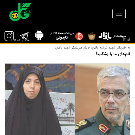
111111
10 تير 1404 10:44
به خبرنگار شهید فرشته باقری فرزند سرلشگر شهید باقری
قلم‌های ما را بشکنید!