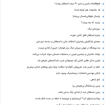
فتح‌الله‌زاده: رامین و منیر 40 درصد استقلال بودند!
قد «شایعه» هم کوتاه شده!
پارسال طوفانی،امسال بی‌بخار!
بیایند که چه ببینند؟
دورنمای لیگ
پنجره‌ استقلال قفل کتابی خورده
معمای بلاتکلیفی رضاییان/ اختلاف مالی با استقلال و دغدغه تیم ملی
سه ورزشگاه در تهران میزبان لیگ برتر فوتبال/ خبری از آزادی نیست
نوشاد عالمیان و بنیامین فرجی در مسابقات اسمش سوئد شرکت می‌کنند
اولین مدال طلای کشتی آزاد نوجوانان ضرب شد/اسمعلی نقره‌ای شد
خطر در کمین چند ملی‌پوش تکواندو/ مراقبت ویژه برای روزهای حیاتی پیش‌رو
امکان مهندسی انتخابات ژیمناستیک وجود ندارد
تاج تباهی
زمین پَر،تماشاگر پَر،هیجان پَر!
رجبی: استقلال باید از ابتدای لیگ مدعی باشد
رونالدو ازدواج کرد؟ کریستیانو و جورجینا با حلقه در دست شکار شدند
ستاره خارجی استقلال: همسرم اجازه نداد برگردم