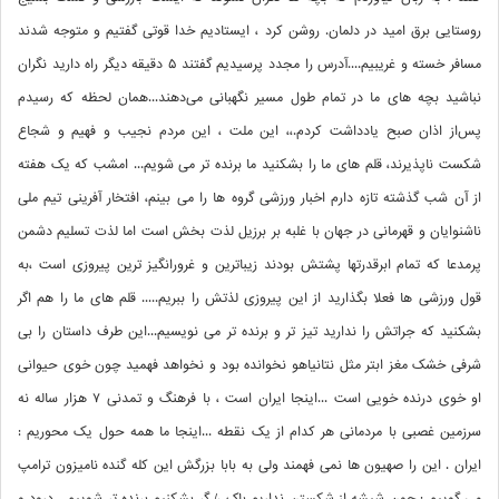
روستایی برق امید در دلمان. روشن کرد ، ایستادیم خدا قوتی گفتیم و متوجه شدند
مسافر خسته و غریبیم....آدرس را مجدد پرسیدیم گفتند ۵ دقیقه دیگر راه دارید نگران
نباشید بچه های ما در تمام طول مسیر نگهبانی می‌دهند...همان لحظه که رسیدم
پس‌از اذان صبح یادداشت کردم.،، این ملت ، این مردم نجیب و فهیم و شجاع
شکست ناپذیرند، قلم های ما را بشکنید ما برنده تر می شویم... امشب که یک هفته
از آن شب گذشته تازه دارم اخبار ورزشی گروه ها را می بینم، افتخار آفرینی تیم ملی
ناشنوایان و قهرمانی در جهان با غلبه بر برزیل لذت بخش است اما لذت تسلیم دشمن
پرمدعا که تمام ابرقدرتها پشتش بودند زیباترین و غرورانگیز ترین پیروزی است ،به
قول ورزشی ها فعلا بگذارید از این پیروزی لذتش را ببریم..... قلم های ما را هم اگر
بشکنید که جراتش را ندارید تیز تر و برنده تر می نویسیم...این طرف داستان را بی
شرفی خشک مغز ابتر مثل نتانیاهو نخوانده بود و نخواهد فهمید چون خوی حیوانی
او خوی درنده خویی است ...اینجا ایران است ، با فرهنگ و تمدنی ۷ هزار ساله نه
سرزمین غصبی با مردمانی هر کدام از یک نقطه ...اینجا ما همه حول یک محوریم :
ایران . این را صهیون ها نمی فهمند ولی به بابا بزرگش این کله گنده نامیزون ترامپ