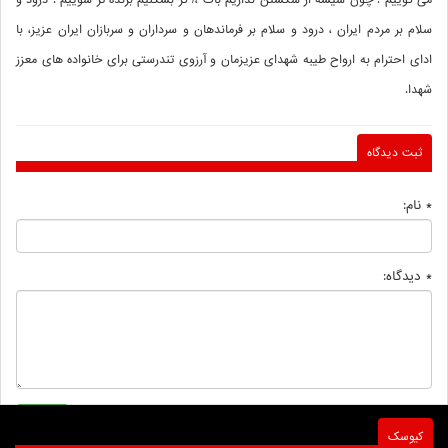
می گوییم : چون شیشه از شکستن نداریم باک ،/ گر بشکنیم برنده تر شوییم . درود و
سلام بر مردم ایران ، درود و سلام بر فرماندهان و سرداران و سربازان ایران عزیز، با
ادای احترام به ارواح طیبه شهدای عزیزمان و آرزوی تندرستی برای خانواده های معزز
شهدا.
ثبت دیدگاه
* نام:
* دیدگاه:
کیوسک