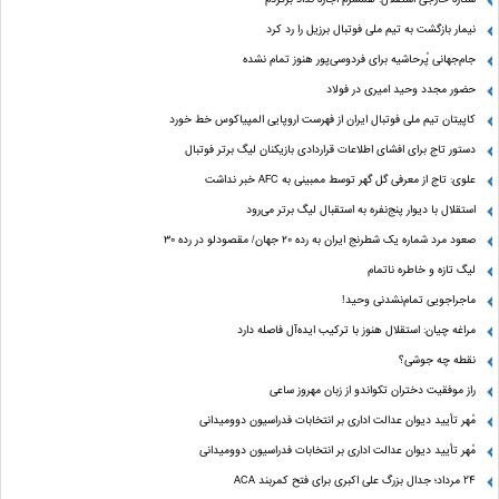
نیمار بازگشت به تیم ملی فوتبال برزیل را رد کرد
جام‌جهانی پُرحاشیه برای فردوسی‌پور هنوز تمام نشده
حضور مجدد وحید امیری در فولاد
کاپیتان تیم ملی فوتبال ایران از فهرست اروپایی المپیاکوس خط خورد
دستور تاج برای افشای اطلاعات قراردادی بازیکنان لیگ برتر فوتبال
علوی: تاج از معرفی گل گهر توسط ممبینی به AFC خبر نداشت
استقلال با دیوار پنج‌نفره به استقبال لیگ برتر می‌رود
صعود مرد شماره یک شطرنج ایران به رده ۲۰ جهان/ مقصودلو در رده ۳۰
لیگ تازه و خاطره ناتمام
ماجراجویی تمام‌نشدنی وحید!
مراغه چیان: استقلال هنوز با ترکیب ایده‌آل فاصله دارد
نقطه چه جوشی؟
راز موفقیت دختران تکواندو از زبان مهروز ساعی
مُهر تأیید دیوان عدالت اداری بر انتخابات فدراسیون دوومیدانی
مُهر تأیید دیوان عدالت اداری بر انتخابات فدراسیون دوومیدانی
24 مرداد؛ جدال بزرگ علی‌ اکبری برای فتح کمربند ACA