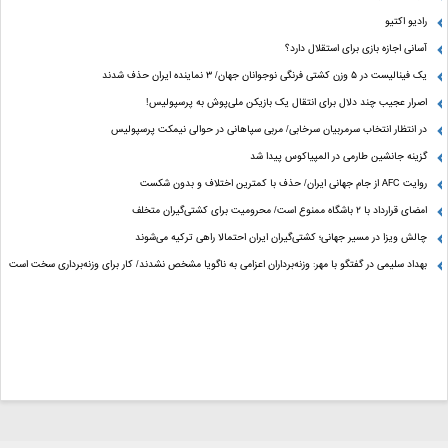
رادیو اکتیو
آسانی اجازه بازی برای استقلال دارد؟
یک فینالیست در ۵ وزن کشتی فرنگی نوجوانان جهان/ ۳ نماینده ایران حذف شدند
اصرار عجیب چند دلال برای انتقال یک بازیکن ملی‌پوش به پرسپولیس!
در انتظار انتخاب سرمربیان سرخابی/ مربی سپاهانی در حوالی نیمکت پرسپولیس
گزینه جانشین طارمی در المپیاکوس پیدا شد
روایت AFC از جام جهانی ایران/ حذف با کمترین اختلاف و بدون شکست
امضای قرارداد با ۲ باشگاه ممنوع است/ محرومیت برای کشتی‌گیران متخلف
چالش ویزا در مسیر جهانی؛ کشتی‌گیران ایران احتمالا راهی ترکیه می‌شوند
بهداد سلیمی در گفتگو با مهر: وزنه‌برداران اعزامی به ناگویا مشخص نشدند/ کار برای وزنه‌برداری سخت است