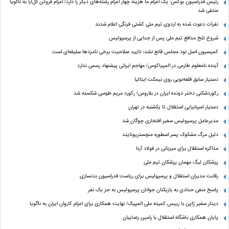
رئیس فدراسیون بوکس: یک اعزام ما هزینه چهار اعزام رشته‌های دیگر را دارد/ اعزام فروتن گل‌آرا به ناگویا
منتفی شد
نفرات دعوت شده به اردوی تیم ملی کشتی فرنگی اعلام شدند
شروع تلخ مدافع تیم ملی پس از جدایی از پرسپولیس
کمیسیون اصل نود مجلس قانع نشد؛ تایید صلاحیت برخی نامزدها سلیقه‌ای است
آینده نامعلوم طارمی در المپیاکوس/ مهاجم ایرانی پیشنهاد رسمی ندارد
دستیار سابق قلعه‌نویی روی نیمکت ایتالیا
رکوردشکنی دختر دونده ایران در بلاروس/ رکورد مریم طوسی شکسته شد
دستیار اسپانیایی استقلال تا یکشنبه در تهران
مدیرعامل پرسپولیس سفیر افتخاری چوگان شد
دلیل مرگ مشکوک پسر اسطوره منچستریونایتد
مذاکره استقلال برای میزبانی در فولاد آرنا
پزشکان لیگ مهمان پزشکان تیم ملی
رقابت مدیران استقلال و پرسپولیس برای ریاست فدراسیون بدنسازی
پاسخ منفی حدادی به بازیکنان جوانان پرسپولیس به جز یک نفر
دیدار سفیر ژاپن با رییس کمیته ملی المپیک/ نهایت همکاری برای اعزام کاروان ایران به ناگویا
پایان همکاری باشگاه استقلال با رامین رضاییان