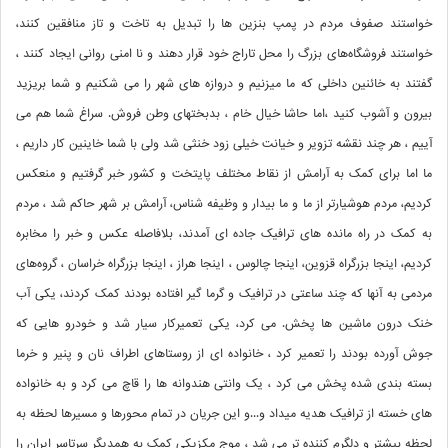
خواستند صفوف مردم در پمپ بنزین ها را تبدیل به تاخت و تاز منافقین کنند،
خواستند فروشگاه‌های بزرگ را محل تاراج خود قرار دهند و نا امنی روانی ایجاد کنند ،
گفتند به خائنین داخلی که ما میزنیم و دروازه های شهر را می شکنیم و شما بریزید
بیرون و آشوب کنید ،اما حاشا خیال خام ، بدبختهای وطن فروش. سراغ شما هم می
آییم ، هر چند نقشه تزویر و خیانت خیلی زود خنثی شد ولی با شما خاینین کار داریم ،
ما اما برای کمک به آرامش از نقاط مختلف پایتخت و کشور خبر گرفتیم و منعکس
کردیم، مردم هوشیارتر از ما و ما بیدار و وظیفه شناس، آرامش بر شهر حاکم شد ، مردم
به کمک در راه مانده های ترافیک جاده ای آمدند، بلافاصله عکس و خبر را مخابره
کردیم، اینجا بزرگراه قزوین، اینجا چالوس ، اینجا هراز ، اینجا بزرگراه خراسان ، گروه‌های
مردمی به آنها که چند ساعتی در ترافیک و گرما گیر افتاده بودند کمک کردند، یکی آب
خنک درون ماشین ها پخش. می کرد، یکی تعمیرکار سیار شد و خودرو هایی که
جوش آورده بودند را تعمیر کرد ، خانواده ای از روستاهای اطراف نان و پنیر و خرما
بسته بندی شده پخش می کرد ، یک وانتی هندوانه ها را قاچ می کرد و به خانواده
های خسته از ترافیک هدیه میداد و...و این جریان در تمام محورها و مسیرها لحظه به
لحظه بیشتر و دلگرم کننده تر می شد ، موج مکزیکی کمک به همدیگر سرتاسر ایران را