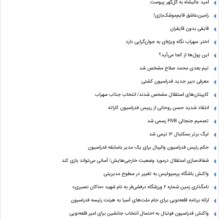
امید عالیشاه به گل‌گهر پیوست
رامین،عاشق قایم‌موشک‌بازی!
قایقی بدون قایقران
اختر: سهراب نگاه ویژه‌ای به جوان‌گرایی دارد
این پول‌ها از کجا می‌آید؟
تیم بعدی محمد صلاح مشخص شد
معرفی دبیر جدید فدراسیون کشتی
کاپیتان‌های استقلال مشخص شدند/ انتخاب جذاب سهراب
انتقاد شدید حسن روحانی از رییس فدراسیون کاراته
تصمیم جنجالی FIVB رسمی شد
لیگ برتر بسکتبال ۱۲ تیمی شد
حکم رئیس فدراسیون والیبال برای یک مدیر باسابقه فدراسیون
شفاف‌سازی استقلال درمورد وضعیت خارجی‌هایش/ آسانی می‌تواند بازی کند
واکنش باشگاه پرسپولیس به تغییر در سطوح مدیریتی
نامگذاری زمین شماره ۲ ورزشگاه درفشی‌فر به نام شهید «ماکان نصیری»
ارائه برنامه‌ قلعه‌نویی برای جام ملت‌های آسیا به هیئت رئیسه فدراسیون
واکنش فدراسیون فوتبال به احتمال انتخاب جانشین برای امیر قلعه‌نویی