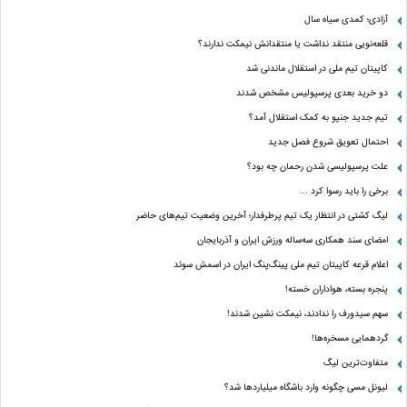
آزادی؛ کمدی سیاه سال
قلعه‌نویی منتقد نداشت یا منتقدانش نیمکت ندارند؟
کاپیتان تیم ملی در استقلال ماندنی شد
دو خرید بعدی پرسپولیس مشخص شدند
تیم جدید جنپو به کمک استقلال آمد؟
احتمال تعویق شروع فصل جدید
علت پرسپولیسی شدن رحمان چه بود؟
برخی را باید رسوا کرد …
لیگ کشتی در انتظار یک تیم پرطرفدار؛ آخرین وضعیت تیم‌های حاضر
امضای سند همکاری سه‌ساله ورزش ایران و آذربایجان
اعلام قرعه کاپیتان تیم ملی پینگ‌پنگ ایران در اسمش سوئد
پنجره بسته، هواداران خسته!
سهم سیدورف را ندادند، نیمکت نشین شدند!
گردهمایی مسخره‌ها!
متفاوت‌ترین لیگ
لیونل مسی چگونه وارد باشگاه میلیاردها شد؟