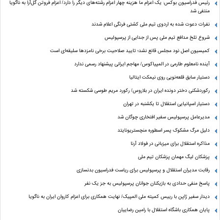
رئیس فدراسیون بوکس: یک اعزام ما هزینه چهار اعزام رشته‌های دیگر را دارد/ اعزام فروتن گل‌آرا به ناگویا
منتفی شد
نفرات دعوت شده به اردوی تیم ملی کشتی فرنگی اعلام شدند
شروع تلخ مدافع تیم ملی پس از جدایی از پرسپولیس
کمیسیون اصل نود مجلس قانع نشد؛ تایید صلاحیت برخی نامزدها سلیقه‌ای است
آینده نامعلوم طارمی در المپیاکوس/ مهاجم ایرانی پیشنهاد رسمی ندارد
دستیار سابق قلعه‌نویی روی نیمکت ایتالیا
رکوردشکنی دختر دونده ایران در بلاروس/ رکورد مریم طوسی شکسته شد
دستیار اسپانیایی استقلال تا یکشنبه در تهران
مدیرعامل پرسپولیس سفیر افتخاری چوگان شد
دلیل مرگ مشکوک پسر اسطوره منچستریونایتد
مذاکره استقلال برای میزبانی در فولاد آرنا
پزشکان لیگ مهمان پزشکان تیم ملی
رقابت مدیران استقلال و پرسپولیس برای ریاست فدراسیون بدنسازی
پاسخ منفی حدادی به بازیکنان جوانان پرسپولیس به جز یک نفر
دیدار سفیر ژاپن با رییس کمیته ملی المپیک/ نهایت همکاری برای اعزام کاروان ایران به ناگویا
پایان همکاری باشگاه استقلال با رامین رضاییان