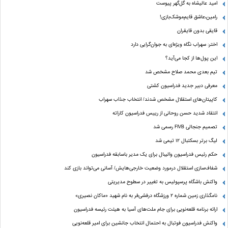
امید عالیشاه به گل‌گهر پیوست
رامین،عاشق قایم‌موشک‌بازی!
قایقی بدون قایقران
اختر: سهراب نگاه ویژه‌ای به جوان‌گرایی دارد
این پول‌ها از کجا می‌آید؟
تیم بعدی محمد صلاح مشخص شد
معرفی دبیر جدید فدراسیون کشتی
کاپیتان‌های استقلال مشخص شدند/ انتخاب جذاب سهراب
انتقاد شدید حسن روحانی از رییس فدراسیون کاراته
تصمیم جنجالی FIVB رسمی شد
لیگ برتر بسکتبال ۱۲ تیمی شد
حکم رئیس فدراسیون والیبال برای یک مدیر باسابقه فدراسیون
شفاف‌سازی استقلال درمورد وضعیت خارجی‌هایش/ آسانی می‌تواند بازی کند
واکنش باشگاه پرسپولیس به تغییر در سطوح مدیریتی
نامگذاری زمین شماره ۲ ورزشگاه درفشی‌فر به نام شهید «ماکان نصیری»
ارائه برنامه‌ قلعه‌نویی برای جام ملت‌های آسیا به هیئت رئیسه فدراسیون
واکنش فدراسیون فوتبال به احتمال انتخاب جانشین برای امیر قلعه‌نویی