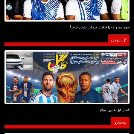
سهم سیدورف را ندادند، نیمکت نشین شدند!
گل تاریخی
4سال قبل همین موقع
نوستالژی