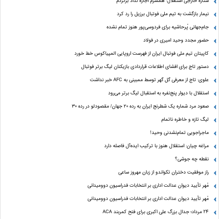
ستاره خارجی استقلال: همسرم اجازه نداد برگردم
نیمار بازگشت به تیم ملی فوتبال برزیل را رد کرد
جام‌جهانی پُرحاشیه برای فردوسی‌پور هنوز تمام نشده
حضور مجدد وحید امیری در فولاد
کاپیتان تیم ملی فوتبال ایران از فهرست اروپایی المپیاکوس خط خورد
دستور تاج برای افشای اطلاعات قراردادی بازیکنان لیگ برتر فوتبال
علوی: تاج از معرفی گل گهر توسط ممبینی به AFC خبر نداشت
استقلال با دیوار پنج‌نفره به استقبال لیگ برتر می‌رود
صعود مرد شماره یک شطرنج ایران به رده ۲۰ جهان/ مقصودلو در رده ۳۰
لیگ تازه و خاطره ناتمام
ماجراجویی تمام‌نشدنی وحید!
مراغه چیان: استقلال هنوز با ترکیب ایده‌آل فاصله دارد
نقطه چه جوشی؟
راز موفقیت دختران تکواندو از زبان مهروز ساعی
مُهر تأیید دیوان عدالت اداری بر انتخابات فدراسیون دوومیدانی
مُهر تأیید دیوان عدالت اداری بر انتخابات فدراسیون دوومیدانی
24 مرداد؛ جدال بزرگ علی‌ اکبری برای فتح کمربند ACA