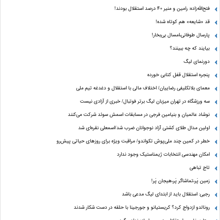
فتح‌الله‌زاده: رامین و منیر 40 درصد استقلال بودند!
قد «شایعه» هم کوتاه شده!
پارسال طوفانی،امسال بی‌بخار!
بیایند که چه ببینند؟
دورنمای لیگ
پنجره‌ استقلال قفل کتابی خورده
معمای بلاتکلیفی رضاییان/ اختلاف مالی با استقلال و دغدغه تیم ملی
سه ورزشگاه در تهران میزبان لیگ برتر فوتبال/ خبری از آزادی نیست
نوشاد عالمیان و بنیامین فرجی در مسابقات اسمش سوئد شرکت می‌کنند
اولین مدال طلای کشتی آزاد نوجوانان ضرب شد/اسمعلی نقره‌ای شد
خطر در کمین چند ملی‌پوش تکواندو/ مراقبت ویژه برای روزهای حیاتی پیش‌رو
امکان مهندسی انتخابات ژیمناستیک وجود ندارد
تاج تباهی
زمین پَر،تماشاگر پَر،هیجان پَر!
رجبی: استقلال باید از ابتدای لیگ مدعی باشد
رونالدو ازدواج کرد؟ کریستیانو و جورجینا با حلقه در دست شکار شدند