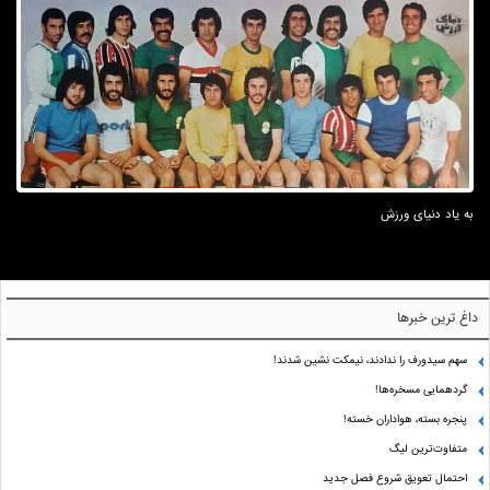
به یاد دنیای ورزش
داغ ترین خبرها
سهم سیدورف را ندادند، نیمکت نشین شدند!
گردهمایی مسخره‌ها!
پنجره بسته، هواداران خسته!
متفاوت‌ترین لیگ
احتمال تعویق شروع فصل جدید