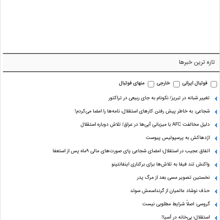
تازه ترین خبرها
فوتبال ایرانی
خارجی
منهای فوتبال
تغییر شبانه در تبریز/ نکونام به جای ربیعی در تراکتور
شجاعی: به خاطر پیش رفتن کارهای استقلال، نامه‌ها را امضا می‌کردم!
دلیل مخالفت AFC با میزبانی آبی‌ها در عراق/ تلاش دوباره استقلال
اژدهاکش به پرسپولیس پیوست
اتفاق عجیب در استقلال؛ امضای شجاعی پای صورت‌های مالی ٩ماه پس از استعفا
واکنش تند فیفا به تلاش‌ها برای برکناری اینفانتینو
نخستین تصویر مسی بعد از مرگ پدر
حذف نوشاد عالمیان از گرنداسمش سوئد
گروسی: اصلاً شرایط مطلوبی نیست
استقلال؛ بی‌خانه در آسیا!