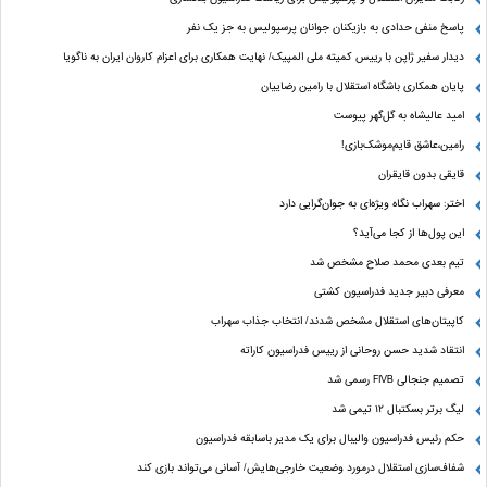
پاسخ منفی حدادی به بازیکنان جوانان پرسپولیس به جز یک نفر
دیدار سفیر ژاپن با رییس کمیته ملی المپیک/ نهایت همکاری برای اعزام کاروان ایران به ناگویا
پایان همکاری باشگاه استقلال با رامین رضاییان
امید عالیشاه به گل‌گهر پیوست
رامین،عاشق قایم‌موشک‌بازی!
قایقی بدون قایقران
اختر: سهراب نگاه ویژه‌ای به جوان‌گرایی دارد
این پول‌ها از کجا می‌آید؟
تیم بعدی محمد صلاح مشخص شد
معرفی دبیر جدید فدراسیون کشتی
کاپیتان‌های استقلال مشخص شدند/ انتخاب جذاب سهراب
انتقاد شدید حسن روحانی از رییس فدراسیون کاراته
تصمیم جنجالی FIVB رسمی شد
لیگ برتر بسکتبال ۱۲ تیمی شد
حکم رئیس فدراسیون والیبال برای یک مدیر باسابقه فدراسیون
شفاف‌سازی استقلال درمورد وضعیت خارجی‌هایش/ آسانی می‌تواند بازی کند