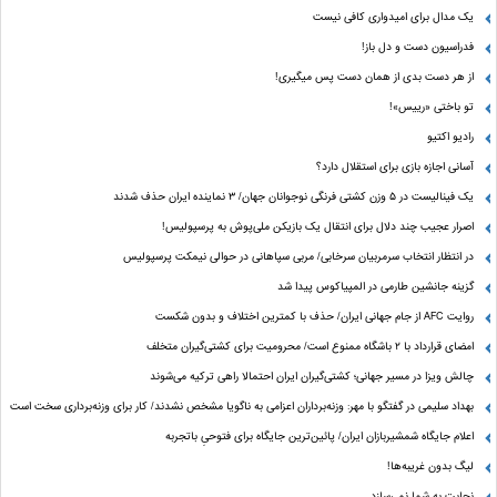
یک مدال برای امیدواری کافی نیست
فدراسیون دست‌ و دل باز!
از هر دست بدی از همان دست پس میگیری!
تو باختی «رییس»!
رادیو اکتیو
آسانی اجازه بازی برای استقلال دارد؟
یک فینالیست در ۵ وزن کشتی فرنگی نوجوانان جهان/ ۳ نماینده ایران حذف شدند
اصرار عجیب چند دلال برای انتقال یک بازیکن ملی‌پوش به پرسپولیس!
در انتظار انتخاب سرمربیان سرخابی/ مربی سپاهانی در حوالی نیمکت پرسپولیس
گزینه جانشین طارمی در المپیاکوس پیدا شد
روایت AFC از جام جهانی ایران/ حذف با کمترین اختلاف و بدون شکست
امضای قرارداد با ۲ باشگاه ممنوع است/ محرومیت برای کشتی‌گیران متخلف
چالش ویزا در مسیر جهانی؛ کشتی‌گیران ایران احتمالا راهی ترکیه می‌شوند
بهداد سلیمی در گفتگو با مهر: وزنه‌برداران اعزامی به ناگویا مشخص نشدند/ کار برای وزنه‌برداری سخت است
اعلام جایگاه شمشیربازان ایران/ پائین‌ترین جایگاه برای فتوحیِ باتجربه
لیگ بدون غریبه‌ها!
نجابت به شما نمی‌سازد...