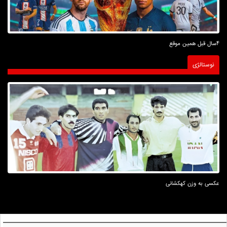
4سال قبل همین موقع
نوستالژی
عکسی به وزن کهکشانی