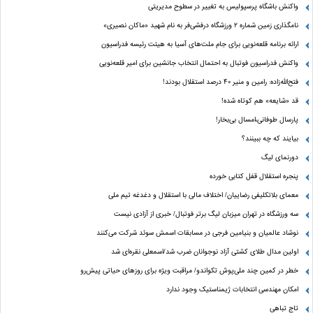
واکنش باشگاه پرسپولیس به تغییر در سطوح مدیریتی
نامگذاری زمین شماره ۲ ورزشگاه درفشی‌فر به نام شهید «ماکان نصیری»
ارائه برنامه‌ قلعه‌نویی برای جام ملت‌های آسیا به هیئت رئیسه فدراسیون
واکنش فدراسیون فوتبال به احتمال انتخاب جانشین برای امیر قلعه‌نویی
فتح‌الله‌زاده: رامین و منیر 40 درصد استقلال بودند!
قد «شایعه» هم کوتاه شده!
پارسال طوفانی،امسال بی‌بخار!
بیایند که چه ببینند؟
دورنمای لیگ
پنجره‌ استقلال قفل کتابی خورده
معمای بلاتکلیفی رضاییان/ اختلاف مالی با استقلال و دغدغه تیم ملی
سه ورزشگاه در تهران میزبان لیگ برتر فوتبال/ خبری از آزادی نیست
نوشاد عالمیان و بنیامین فرجی در مسابقات اسمش سوئد شرکت می‌کنند
اولین مدال طلای کشتی آزاد نوجوانان ضرب شد/اسمعلی نقره‌ای شد
خطر در کمین چند ملی‌پوش تکواندو/ مراقبت ویژه برای روزهای حیاتی پیش‌رو
امکان مهندسی انتخابات ژیمناستیک وجود ندارد
تاج تباهی