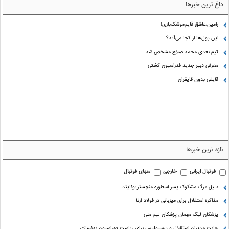
داغ ترین خبرها
رامین،عاشق قایم‌موشک‌بازی!
این پول‌ها از کجا می‌آید؟
تیم بعدی محمد صلاح مشخص شد
معرفی دبیر جدید فدراسیون کشتی
قایقی بدون قایقران
تازه ترین خبرها
فوتبال ایرانی
خارجی
منهای فوتبال
دلیل مرگ مشکوک پسر اسطوره منچستریونایتد
مذاکره استقلال برای میزبانی در فولاد آرنا
پزشکان لیگ مهمان پزشکان تیم ملی
رقابت مدیران استقلال و پرسپولیس برای ریاست فدراسیون بدنسازی