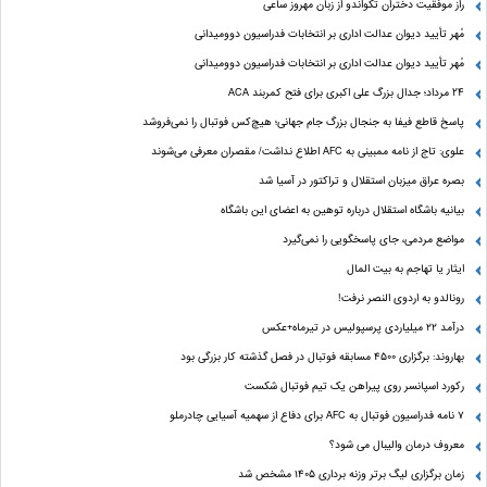
راز موفقیت دختران تکواندو از زبان مهروز ساعی
مُهر تأیید دیوان عدالت اداری بر انتخابات فدراسیون دوومیدانی
مُهر تأیید دیوان عدالت اداری بر انتخابات فدراسیون دوومیدانی
24 مرداد؛ جدال بزرگ علی‌ اکبری برای فتح کمربند ACA
پاسخ قاطع فیفا به جنجال بزرگ جام جهانی؛ هیچ‌کس فوتبال را نمی‌فروشد
علوی: تاج از نامه ممبینی به AFC اطلاع نداشت/ مقصران معرفی می‌شوند
بصره عراق میزبان استقلال و تراکتور در آسیا شد
بیانیه باشگاه استقلال درباره توهین به اعضای این باشگاه
مواضع مردمی، جای پاسخگویی را نمی‌گیرد
ایثار یا تهاجم به بیت المال
رونالدو به اردوی النصر نرفت!
درآمد ۲۲ میلیاردی پرسپولیس در تیرماه+عکس
بهاروند: برگزاری ۴۵۰۰ مسابقه فوتبال در فصل گذشته کار بزرگی بود
رکورد اسپانسر روی پیراهن یک تیم فوتبال شکست
۷ نامه فدراسیون فوتبال به AFC برای دفاع از سهمیه آسیایی چادرملو
معروف درمان والیبال می شود؟
زمان برگزاری لیگ برتر وزنه برداری ۱۴۰۵ مشخص شد