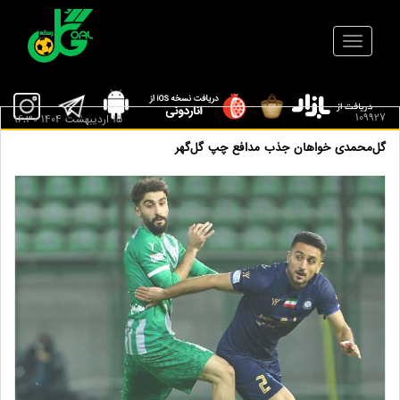
109927
15 ارديبهشت 1404 16:30
گل‌محمدی خواهان جذب مدافع چپ گل‌گهر