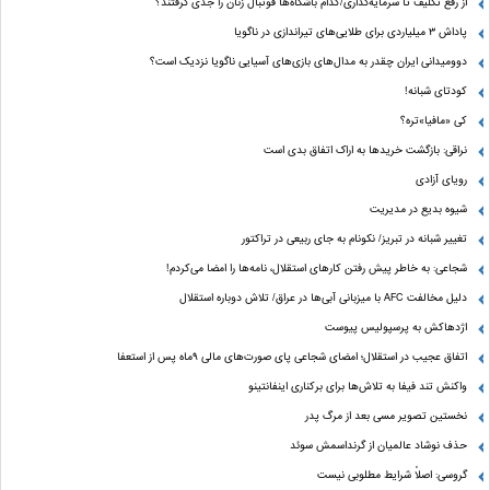
از رفع تکلیف تا سرمایه‌گذاری/کدام باشگاه‌ها فوتبال زنان را جدی گرفتند؟
پاداش ۳ میلیاردی برای طلایی‌های تیراندازی در ناگویا
دوومیدانی ایران چقدر به مدال‌های بازی‌های آسیایی ناگویا نزدیک است؟
کودتای شبانه!
کی «مافیا»تره؟
نراقی: بازگشت خریدها به اراک اتفاق بدی است
رویای آزادی
شیوه بدیع در مدیریت
تغییر شبانه در تبریز/ نکونام به جای ربیعی در تراکتور
شجاعی: به خاطر پیش رفتن کارهای استقلال، نامه‌ها را امضا می‌کردم!
دلیل مخالفت AFC با میزبانی آبی‌ها در عراق/ تلاش دوباره استقلال
اژدهاکش به پرسپولیس پیوست
اتفاق عجیب در استقلال؛ امضای شجاعی پای صورت‌های مالی ٩ماه پس از استعفا
واکنش تند فیفا به تلاش‌ها برای برکناری اینفانتینو
نخستین تصویر مسی بعد از مرگ پدر
حذف نوشاد عالمیان از گرنداسمش سوئد
گروسی: اصلاً شرایط مطلوبی نیست