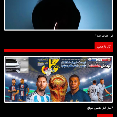
کی «مافیا»تره؟
گل تاریخی
4سال قبل همین موقع