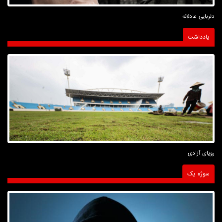
دلربایی عادلانه
یادداشت
رویای آزادی
سوژه یک