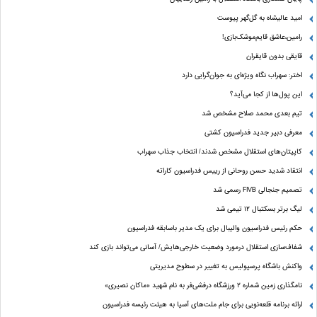
امید عالیشاه به گل‌گهر پیوست
رامین،عاشق قایم‌موشک‌بازی!
قایقی بدون قایقران
اختر: سهراب نگاه ویژه‌ای به جوان‌گرایی دارد
این پول‌ها از کجا می‌آید؟
تیم بعدی محمد صلاح مشخص شد
معرفی دبیر جدید فدراسیون کشتی
کاپیتان‌های استقلال مشخص شدند/ انتخاب جذاب سهراب
انتقاد شدید حسن روحانی از رییس فدراسیون کاراته
تصمیم جنجالی FIVB رسمی شد
لیگ برتر بسکتبال ۱۲ تیمی شد
حکم رئیس فدراسیون والیبال برای یک مدیر باسابقه فدراسیون
شفاف‌سازی استقلال درمورد وضعیت خارجی‌هایش/ آسانی می‌تواند بازی کند
واکنش باشگاه پرسپولیس به تغییر در سطوح مدیریتی
نامگذاری زمین شماره ۲ ورزشگاه درفشی‌فر به نام شهید «ماکان نصیری»
ارائه برنامه‌ قلعه‌نویی برای جام ملت‌های آسیا به هیئت رئیسه فدراسیون