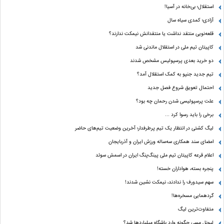
استقلال؛ بی‌خانه در آسیا!
آزادی؛ کمدی سیاه سال
قلعه‌نویی منتقد نداشت یا منتقدانش نیمکت ندارند؟
کاپیتان تیم ملی در استقلال ماندنی شد
دو خرید بعدی پرسپولیس مشخص شدند
تیم جدید جنپو به کمک استقلال آمد؟
احتمال تعویق شروع فصل جدید
علت پرسپولیسی شدن رحمان چه بود؟
برخی را باید رسوا کرد …
لیگ کشتی در انتظار یک تیم پرطرفدار؛ آخرین وضعیت تیم‌های حاضر
امضای سند همکاری سه‌ساله ورزش ایران و آذربایجان
اعلام قرعه کاپیتان تیم ملی پینگ‌پنگ ایران در اسمش سوئد
پنجره بسته، هواداران خسته!
سهم سیدورف را ندادند، نیمکت نشین شدند!
گردهمایی مسخره‌ها!
متفاوت‌ترین لیگ
لیونل مسی چگونه وارد باشگاه میلیاردها شد؟