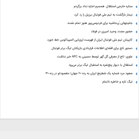
ستاره خارجی استقلال: همسرم اجازه نداد برگردم
نیمار بازگشت به تیم ملی فوتبال برزیل را رد کرد
جام‌جهانی پُرحاشیه برای فردوسی‌پور هنوز تمام نشده
حضور مجدد وحید امیری در فولاد
کاپیتان تیم ملی فوتبال ایران از فهرست اروپایی المپیاکوس خط خورد
دستور تاج برای افشای اطلاعات قراردادی بازیکنان لیگ برتر فوتبال
علوی: تاج از معرفی گل گهر توسط ممبینی به AFC خبر نداشت
استقلال با دیوار پنج‌نفره به استقبال لیگ برتر می‌رود
صعود مرد شماره یک شطرنج ایران به رده ۲۰ جهان/ مقصودلو در رده ۳۰
لیگ تازه و خاطره ناتمام
مالکیت فکری و معنوی سایت برای روزنامه گل محفوظ است