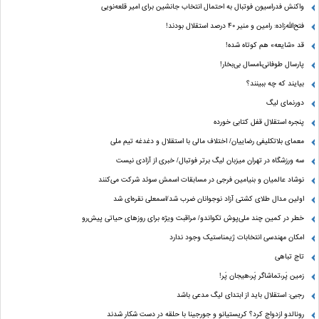
واکنش فدراسیون فوتبال به احتمال انتخاب جانشین برای امیر قلعه‌نویی
فتح‌الله‌زاده: رامین و منیر 40 درصد استقلال بودند!
قد «شایعه» هم کوتاه شده!
پارسال طوفانی،امسال بی‌بخار!
بیایند که چه ببینند؟
دورنمای لیگ
پنجره‌ استقلال قفل کتابی خورده
معمای بلاتکلیفی رضاییان/ اختلاف مالی با استقلال و دغدغه تیم ملی
سه ورزشگاه در تهران میزبان لیگ برتر فوتبال/ خبری از آزادی نیست
نوشاد عالمیان و بنیامین فرجی در مسابقات اسمش سوئد شرکت می‌کنند
اولین مدال طلای کشتی آزاد نوجوانان ضرب شد/اسمعلی نقره‌ای شد
خطر در کمین چند ملی‌پوش تکواندو/ مراقبت ویژه برای روزهای حیاتی پیش‌رو
امکان مهندسی انتخابات ژیمناستیک وجود ندارد
تاج تباهی
زمین پَر،تماشاگر پَر،هیجان پَر!
رجبی: استقلال باید از ابتدای لیگ مدعی باشد
رونالدو ازدواج کرد؟ کریستیانو و جورجینا با حلقه در دست شکار شدند