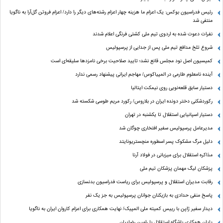
رئیس فدراسیون بوکس: یک اعزام ما هزینه چهار اعزام رشته‌های دیگر را دارد/ اعزام فروتن گل‌آرا به ناگویا
منتفی شد
نفرات دعوت شده به اردوی تیم ملی کشتی فرنگی اعلام شدند
شروع تلخ مدافع تیم ملی پس از جدایی از پرسپولیس
کمیسیون اصل نود مجلس قانع نشد؛ تایید صلاحیت برخی نامزدها سلیقه‌ای است
آینده نامعلوم طارمی در المپیاکوس/ مهاجم ایرانی پیشنهاد رسمی ندارد
دستیار سابق قلعه‌نویی روی نیمکت ایتالیا
رکوردشکنی دختر دونده ایران در بلاروس/ رکورد مریم طوسی شکسته شد
دستیار اسپانیایی استقلال تا یکشنبه در تهران
مدیرعامل پرسپولیس سفیر افتخاری چوگان شد
دلیل مرگ مشکوک پسر اسطوره منچستریونایتد
مذاکره استقلال برای میزبانی در فولاد آرنا
پزشکان لیگ مهمان پزشکان تیم ملی
رقابت مدیران استقلال و پرسپولیس برای ریاست فدراسیون بدنسازی
پاسخ منفی حدادی به بازیکنان جوانان پرسپولیس به جز یک نفر
دیدار سفیر ژاپن با رییس کمیته ملی المپیک/ نهایت همکاری برای اعزام کاروان ایران به ناگویا
پایان همکاری باشگاه استقلال با رامین رضاییان