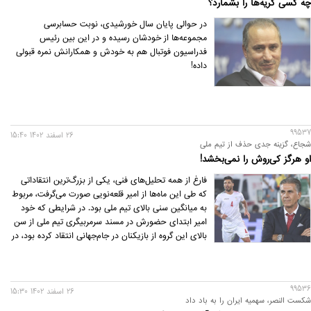
چه کسی گریه‌ها را بشمارد؟
در حوالی پایان سال خورشیدی، نوبت حسابرسی
مجموعه‌ها از خودشان رسیده و در این بین رئیس
فدراسیون فوتبال هم به خودش و همکارانش نمره قبولی
داده!
99537
26 اسفند 1402 15:40
شجاع، گزینه جدی حذف از تیم ملی
او هرگز کی‌روش را نمی‌بخشد!
فارغ از همه تحلیل‌های فنی، یکی از بزرگ‌ترین انتقاداتی
که طی این ماه‌ها از امیر قلعه‌نویی صورت می‌گرفت، مربوط
به میانگین سنی بالای تیم ملی بود. در شرایطی که خود
امیر ابتدای حضورش در مسند سرمربیگری تیم ملی از سن
بالای این گروه از بازیکنان در جام‌جهانی انتقاد کرده بود، در
نهایت شخصا حتی تیمی پیرتر را راهی جام‌ملت‌های آسیا
در قطر کرد!
99536
26 اسفند 1402 15:30
شکست النصر، سهمیه ایران را به باد داد