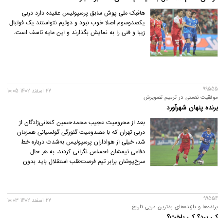
هافبک ملی پوش سابق پرسپولیس عقیده دارد دربی
یکصدوسوم اصلا خوب نبود و دوتیم نتواستند یک فوتبال
زیبا و فنی را به نمایش بگذارند و این مایه تاسف است.
99555
27 اسفند 1402 10:05
موفقیت نعمتی در ترمیم تصویرش
برنده پنهان شهرآورد
بعد از محرومیت عجیب محمدحسین کنعانی‌زادگان از
دربی تهران که با مصدومیت گئورگی گولسیانی همزمان
شد، خیلی از هواداران پرسپولیس به‌شدت درباره خط
دفاعی تیمشان احساس نگرانی کردند. به هر حال
سرخ‌پوشان برابر تیم فرصت‌طلب استقلال باید بدون
مدافعان میانی اصلی خود به میدان می‌رفتند و ریسک این
موضوع بالا بود. حتی تا آخرین لحظات این امیدواری
وجود داشت که گولسیانی به بازی برسد، اما زمان اعلام
99554
ترکیب همه متوجه شدند فرشاد فرجی و علی نعمتی زوج
27 اسفند 1402 10:03
برنده‌ها و بازنده‌های بدترین دربی تاریخ
اصلی خط دفاعی هستند.
کی برد؟ کی باخت؟