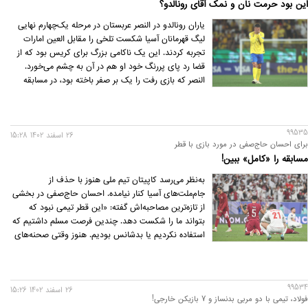
این بود حرمت نان و نمک آقای رونالدو؟
یاران رونالدو در النصر عربستان در مرحله یک‌چهارم نهایی
لیگ قهرمانان آسیا شکست تلخی را مقابل العین امارات
تجربه کردند. این یک ناکامی بزرگ برای کریس بود که از
قضا رد پای پررنگ خود او هم در آن به چشم می‌خورد.
النصر که بازی رفت را یک بر صفر باخته بود، در مسابقه
برگشت 4 بر 3 پیروز شد اما در ضربات پنالتی عرصه را به
حریف اماراتی واگذار کرد.
99535
26 اسفند 1402 15:28
برای احسان حاج‌صفی در مورد بازی با قطر
مسابقه را «کامل» ببین!
به‌نظر می‌رسد کاپیتان تیم ملی هنوز با حذف از
جام‌ملت‌های آسیا کنار نیامده. احسان حاج‌صفی در بخشی
از تازه‌ترین مصاحبه‌اش گفته: «این قطر تیمی نبود که
بتواند ما را شکست دهد. چندین فرصت مسلم داشتیم که
استفاده نکردیم یا بدشانس بودیم. هنوز وقتی صحنه‌های
بازی را می‌بینم، مثل موقعیتی که طارمی داشت یا ضربه‌ای
که جهانبخش به تیر زد یا فرصت عالی‌ای که کنعانی‌زادگان
نزد، اشکم را درمی‌آورد.»
99534
26 اسفند 1402 15:26
فولاد، تیمی با دو مربی بدنساز و 7 بازیکن خارجی!