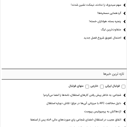
سهم سیدورف را ندادند، نیمکت نشین شدند!
گردهمایی مسخره‌ها!
پنجره بسته، هواداران خسته!
متفاوت‌ترین لیگ
احتمال تعویق شروع فصل جدید
تازه ترین خبرها
فوتبال ایرانی
خارجی
منهای فوتبال
شجاعی: به خاطر پیش رفتن کارهای استقلال، نامه‌ها را امضا می‌کردم!
دلیل مخالفت AFC با میزبانی آبی‌ها در عراق/ تلاش دوباره استقلال
اژدهاکش به پرسپولیس پیوست
اتفاق عجیب در استقلال؛ امضای شجاعی پای صورت‌های مالی ٩ماه پس از استعفا