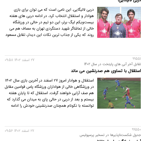
دربی لالیگایی!
دربی لالیگایی. این نامی است که می توان برای بازی
هوادار و استقلال انتخاب کرد. در ادامه دربی های هفته
بیست‌ویکم لیگ برتر، این دو تیم در حالی در ورزشگاه
خالی از تماشاگر شهید دستگردی تهران به مصاف هم می
روند که یکی از جذاب ترین نکات این دیدار، تقابل مسعود
شجاعی و جواد نکونام با یکدیگر است.
99551
27 اسفند 1402 09:58
تقابل آخر آبی های پایتخت در سال 1402
استقلال با تساوی هم صدرنشین می ماند
استقلال و هوادار امروز 27 اسفند در آخرین بازی سال 1402
در ورزشگاهی خالی از هواداران ورزشگاه پاس قوامین مقابل
هم صف آرایی خواهند گرفت. استقلال که تا پایان هفته
بیستم و بعد از دربی در حالی پای به میدان می گذارد که
توانسته با نکونام همچنان صدرنشینی خودش را ادامه
دهد و در این بازی هم به چیزی جز این اتفاق و ادامه
روند صدرنشینی خودش است.
99550
27 اسفند 1402 09:56
جدول شکست‌ناپذیرها در تسخیر پرسپولیس