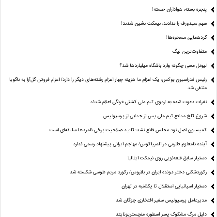
پنجره بسته، هواداران خسته!
سهم سیدورف را ندادند، نیمکت نشین شدند!
گردهمایی مسخره‌ها!
متفاوت‌ترین لیگ
لیونل مسی چگونه وارد باشگاه میلیاردها شد؟
رئیس فدراسیون بوکس: یک اعزام ما هزینه چهار اعزام رشته‌های دیگر را دارد/ اعزام فروتن گل‌آرا به ناگویا
منتفی شد
نفرات دعوت شده به اردوی تیم ملی کشتی فرنگی اعلام شدند
شروع تلخ مدافع تیم ملی پس از جدایی از پرسپولیس
کمیسیون اصل نود مجلس قانع نشد؛ تایید صلاحیت برخی نامزدها سلیقه‌ای است
آینده نامعلوم طارمی در المپیاکوس/ مهاجم ایرانی پیشنهاد رسمی ندارد
دستیار سابق قلعه‌نویی روی نیمکت ایتالیا
رکوردشکنی دختر دونده ایران در بلاروس/ رکورد مریم طوسی شکسته شد
دستیار اسپانیایی استقلال تا یکشنبه در تهران
مدیرعامل پرسپولیس سفیر افتخاری چوگان شد
دلیل مرگ مشکوک پسر اسطوره منچستریونایتد