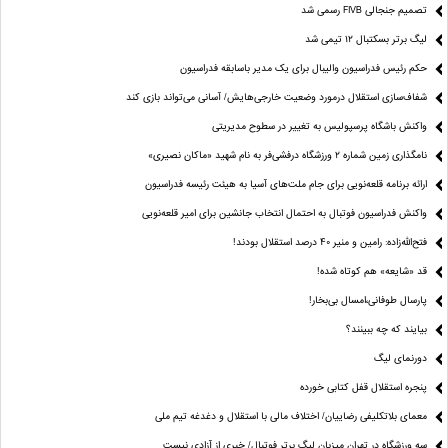
تصمیم جنجالی FIVB رسمی شد
لیگ برتر بسکتبال ۱۲ تیمی شد
حکم رئیس فدراسیون والیبال برای یک مدیر باسابقه فدراسیون
شفاف‌سازی استقلال درمورد وضعیت خارجی‌هایش/ آسانی می‌تواند بازی کند
واکنش باشگاه پرسپولیس به تغییر در سطوح مدیریتی
نامگذاری زمین شماره ۲ ورزشگاه درفشی‌فر به نام شهید «ماکان نصیری»
ارائه برنامه‌ قلعه‌نویی برای جام ملت‌های آسیا به هیئت رئیسه فدراسیون
واکنش فدراسیون فوتبال به احتمال انتخاب جانشین برای امیر قلعه‌نویی
فتح‌الله‌زاده: رامین و منیر 40 درصد استقلال بودند!
قد «شایعه» هم کوتاه شده!
پارسال طوفانی،امسال بی‌بخار!
بیایند که چه ببینند؟
دورنمای لیگ
پنجره‌ استقلال قفل کتابی خورده
معمای بلاتکلیفی رضاییان/ اختلاف مالی با استقلال و دغدغه تیم ملی
سه ورزشگاه در تهران میزبان لیگ برتر فوتبال/ خبری از آزادی نیست