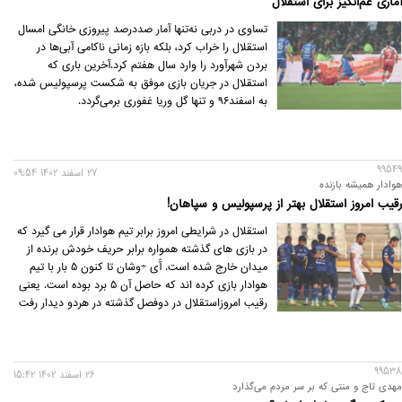
آماری غم‌انگیز برای استقلال
تساوی در دربی نه‌تنها آمار صددرصد پیروزی خانگی امسال
استقلال را خراب کرد، بلکه بازه زمانی ناکامی آبی‌ها در
بردن شهرآورد را وارد سال هفتم کرد.آخرین باری که
استقلال در جریان بازی موفق به شکست پرسپولیس شده،
به اسفند۹۶ و تنها گل وریا غفوری برمی‌گردد.
99549
27 اسفند 1402 09:54
هوادار همیشه بازنده
رقیب امروز استقلال بهتر از پرسپولیس و سپاهان!
استقلال در شرایطی امروز برابر تیم هوادار قرار می گیرد که
در بازی های گذشته همواره برابر حریف خودش برنده از
میدان خارج شده است. آّی ÷وشان تا کنون 5 بار با تیم
هوادار بازی کرده اند که حاصل آن 5 برد بوده است. یعنی
رقیب امروزاستقلال در دوفصل گذشته در هردو دیدار رفت
و برگشت بازنده بوده و در دیدار رفت هم هرچند با پیش
افتادن 2 گل تا آستانه کسب اولین برد یا دست کم مساوی
پیش رفت، اما استقلالی ها در یک کامبک شگفت انگیز با
99538
زدن 3 گل به بازی برگشتند و هر 3 امتیاز را از آن خودشان
26 اسفند 1402 15:42
مهدی تاج و منتی که بر سر مردم می‌گذارد
کردند.