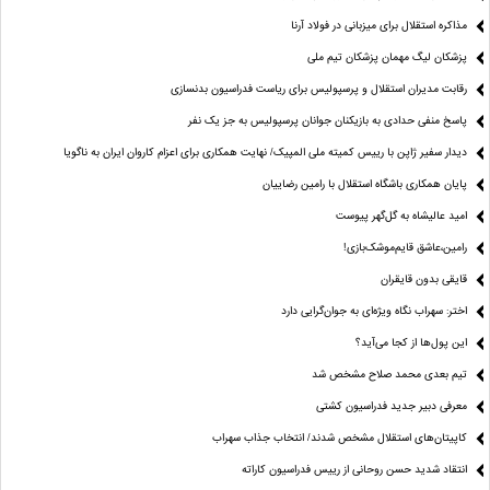
مذاکره استقلال برای میزبانی در فولاد آرنا
پزشکان لیگ مهمان پزشکان تیم ملی
رقابت مدیران استقلال و پرسپولیس برای ریاست فدراسیون بدنسازی
پاسخ منفی حدادی به بازیکنان جوانان پرسپولیس به جز یک نفر
دیدار سفیر ژاپن با رییس کمیته ملی المپیک/ نهایت همکاری برای اعزام کاروان ایران به ناگویا
پایان همکاری باشگاه استقلال با رامین رضاییان
امید عالیشاه به گل‌گهر پیوست
رامین،عاشق قایم‌موشک‌بازی!
قایقی بدون قایقران
اختر: سهراب نگاه ویژه‌ای به جوان‌گرایی دارد
این پول‌ها از کجا می‌آید؟
تیم بعدی محمد صلاح مشخص شد
معرفی دبیر جدید فدراسیون کشتی
کاپیتان‌های استقلال مشخص شدند/ انتخاب جذاب سهراب
انتقاد شدید حسن روحانی از رییس فدراسیون کاراته