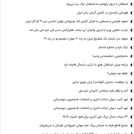
استقلال با دیوار پنج‌نفره به استقبال لیگ برتر می‌رود
قهرمانی مازندران در کشتی آلیش زنان ایران
صعود فراستی و اسمعلی به فینال کشتی آزاد نوجوانان جهان/ شانس برنز ۳ آزادکار ایران
بازدید معاون وزیر از اردوی والیبال/ لی نیامد، طلوع‌کیان مدیر فنی تیم ملی زنان شد
صعود مرد شماره یک شطرنج ایران به رده ۲۰ جهان/ مقصودلو در رده ۳۰
لیگ تازه و خاطره ناتمام
ماجراجویی تمام‌نشدنی وحید!
مراغه چیان: استقلال هنوز با ترکیب ایده‌آل فاصله دارد
نقطه چه جوشی؟
راز موفقیت دختران تکواندو از زبان مهروز ساعی
آمار و ارقام علیه منتقدان کاپیتان تیم ملی
مُهر تأیید دیوان عدالت اداری بر انتخابات فدراسیون دوومیدانی
مُهر تأیید دیوان عدالت اداری بر انتخابات فدراسیون دوومیدانی
24 مرداد؛ جدال بزرگ علی‌ اکبری برای فتح کمربند ACA
پاسخ قاطع فیفا به جنجال بزرگ جام جهانی؛ هیچ‌کس فوتبال را نمی‌فروشد