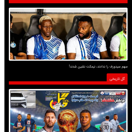
سهم سیدورف را ندادند، نیمکت نشین شدند!
گل تاریخی