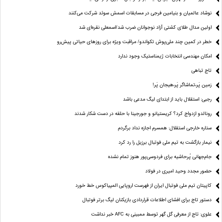
نوشاد عالمیان و بنیامین فرجی در مسابقات اسمش سوئد شرکت می‌کنند
اولین مدال طلای کشتی آزاد نوجوانان ضرب شد/اسمعلی نقره‌ای شد
خطر در کمین چند ملی‌پوش تکواندو/ مراقبت ویژه برای روزهای حیاتی پیش‌رو
امکان مهندسی انتخابات ژیمناستیک وجود ندارد
تاج تباهی
زمین پَر،تماشاگر پَر،هیجان پَر!
رجبی: استقلال باید از ابتدای لیگ مدعی باشد
رونالدو ازدواج کرد؟ کریستیانو و جورجینا با حلقه در دست شکار شدند
ستاره خارجی استقلال: همسرم اجازه نداد برگردم
نیمار بازگشت به تیم ملی فوتبال برزیل را رد کرد
جام‌جهانی پُرحاشیه برای فردوسی‌پور هنوز تمام نشده
حضور مجدد وحید امیری در فولاد
کاپیتان تیم ملی فوتبال ایران از فهرست اروپایی المپیاکوس خط خورد
دستور تاج برای افشای اطلاعات قراردادی بازیکنان لیگ برتر فوتبال
علوی: تاج از معرفی گل گهر توسط ممبینی به AFC خبر نداشت