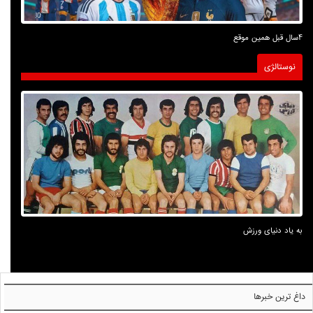
4سال قبل همین موقع
نوستالژی
به یاد دنیای ورزش
داغ ترین خبرها