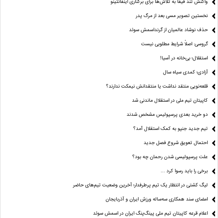
واکنش تند فیفا به تلاش‌ها برای برکناری اینفانتینو
نخستین تصویر مسی بعد از مرگ پدر
حذف نوشاد عالمیان از گرنداسمش سوئد
گروسی: اصلاً شرایط مطلوبی نیست
استقلال؛ بی‌خانه در آسیا!
آزادی؛ کمدی سیاه سال
قلعه‌نویی منتقد نداشت یا منتقدانش نیمکت ندارند؟
کاپیتان تیم ملی در استقلال ماندنی شد
دو خرید بعدی پرسپولیس مشخص شدند
تیم جدید جنپو به کمک استقلال آمد؟
احتمال تعویق شروع فصل جدید
علت پرسپولیسی شدن رحمان چه بود؟
برخی را باید رسوا کرد …
لیگ کشتی در انتظار یک تیم پرطرفدار؛ آخرین وضعیت تیم‌های حاضر
امضای سند همکاری سه‌ساله ورزش ایران و آذربایجان
اعلام قرعه کاپیتان تیم ملی پینگ‌پنگ ایران در اسمش سوئد