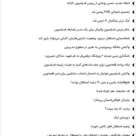
انتقاد شدید حسن روحانی از رییس فدراسیون کاراته
تصمیم جنجالی FIVB رسمی شد
لیگ برتر بسکتبال ۱۲ تیمی شد
حکم رئیس فدراسیون والیبال برای یک مدیر باسابقه فدراسیون
شفاف‌سازی استقلال درمورد وضعیت خارجی‌هایش/ آسانی می‌تواند بازی کند
واکنش باشگاه پرسپولیس به تغییر در سطوح مدیریتی
نامگذاری زمین شماره ۲ ورزشگاه درفشی‌فر به نام شهید «ماکان نصیری»
ارائه برنامه‌ قلعه‌نویی برای جام ملت‌های آسیا به هیئت رئیسه فدراسیون
واکنش فدراسیون فوتبال به احتمال انتخاب جانشین برای امیر قلعه‌نویی
فتح‌الله‌زاده: رامین و منیر 40 درصد استقلال بودند!
قد «شایعه» هم کوتاه شده!
پارسال طوفانی،امسال بی‌بخار!
بیایند که چه ببینند؟
دورنمای لیگ
پنجره‌ استقلال قفل کتابی خورده
معمای بلاتکلیفی رضاییان/ اختلاف مالی با استقلال و دغدغه تیم ملی