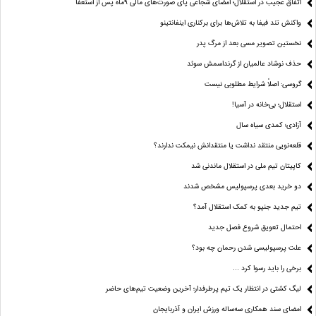
اتفاق عجیب در استقلال؛ امضای شجاعی پای صورت‌های مالی ٩ماه پس از استعفا
واکنش تند فیفا به تلاش‌ها برای برکناری اینفانتینو
نخستین تصویر مسی بعد از مرگ پدر
حذف نوشاد عالمیان از گرنداسمش سوئد
گروسی: اصلاً شرایط مطلوبی نیست
استقلال؛ بی‌خانه در آسیا!
آزادی؛ کمدی سیاه سال
قلعه‌نویی منتقد نداشت یا منتقدانش نیمکت ندارند؟
کاپیتان تیم ملی در استقلال ماندنی شد
دو خرید بعدی پرسپولیس مشخص شدند
تیم جدید جنپو به کمک استقلال آمد؟
احتمال تعویق شروع فصل جدید
علت پرسپولیسی شدن رحمان چه بود؟
برخی را باید رسوا کرد …
لیگ کشتی در انتظار یک تیم پرطرفدار؛ آخرین وضعیت تیم‌های حاضر
امضای سند همکاری سه‌ساله ورزش ایران و آذربایجان