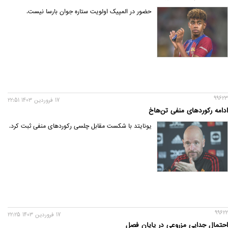
حضور در المپیک اولویت ستاره جوان بارسا نیست.
99623
17 فروردين 1403 22:51
ادامه رکوردهای منفی تن‌هاخ
یونایتد با شکست مقابل چلسی رکوردهای منفی ثبت کرد.
99622
17 فروردين 1403 22:25
احتمال جدایی مزروعی در پایان فصل