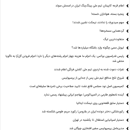
اعلام قرعه کاپیتان تیم ملی پینگ‌پنگ ایران در اسمش سوئد
پنجره بسته، هواداران خسته!
سهم سیدورف را ندادند، نیمکت نشین شدند!
گردهمایی مسخره‌ها!
متفاوت‌ترین لیگ
لیونل مسی چگونه وارد باشگاه میلیاردها شد؟
رئیس فدراسیون بوکس: یک اعزام ما هزینه چهار اعزام رشته‌های دیگر را دارد/ اعزام فروتن گل‌آرا به ناگویا
منتفی شد
نفرات دعوت شده به اردوی تیم ملی کشتی فرنگی اعلام شدند
شروع تلخ مدافع تیم ملی پس از جدایی از پرسپولیس
کمیسیون اصل نود مجلس قانع نشد؛ تایید صلاحیت برخی نامزدها سلیقه‌ای است
آینده نامعلوم طارمی در المپیاکوس/ مهاجم ایرانی پیشنهاد رسمی ندارد
دستیار سابق قلعه‌نویی روی نیمکت ایتالیا
رکوردشکنی دختر دونده ایران در بلاروس/ رکورد مریم طوسی شکسته شد
دستیار اسپانیایی استقلال تا یکشنبه در تهران
مدیرعامل پرسپولیس سفیر افتخاری چوگان شد