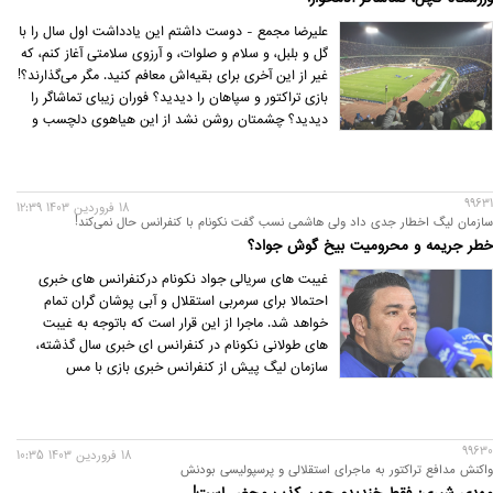
علیرضا مجمع - دوست داشتم این یادداشت اول سال را با
گل و بلبل، و سلام و صلوات، و آرزوی سلامتی آغاز کنم، که
غیر از این آخری برای بقیه‌اش معافم کنید. مگر می‌گذارند؟!
بازی تراکتور و سپاهان را دیدید؟ فوران زیبای تماشاگر را
دیدید؟ چشمتان روشن نشد از این هیاهوی دلچسب و
سمفونی شیرین فوتبال؟ اگر دیدید و باز هم بر سیاق قبل
سکوهای آزادی را خودی و غیر خودی می‌کنید که دشمن‌تر
از شما برای این فوتبال تاریخ به خودش ندیده است.
99631
18 فروردين 1403 12:39
سازمان لیگ اخطار جدی داد ولی هاشمی نسب گفت نکونام با کنفرانس حال نمی‌کند!
خطر جریمه و محرومیت بیخ گوش جواد؟
غیبت های سریالی جواد نکونام درکنفرانس های خبری
احتمالا برای سرمربی استقلال و آبی پوشان گران تمام
خواهد شد. ماجرا از این قرار است که باتوجه به غیبت
های طولانی نکونام در کنفرانس ای خبری سال گذشته،
سازمان لیگ پیش از کنفرانس خبری بازی با مس
رفسنجان به باشگاه استقلال هشدار داده بود که در صورت
ادامه دار بودن غیبت های سرمربی این تیم در کنفرانس
های خبری قبل از بازی ها، جواد نکونام طبق قوانین با
99630
جریمه و محرومیت مواجه خواهد شد.
18 فروردين 1403 10:35
واکنش مدافع تراکتور به ماجرای استقلالی و پرسپولیسی بودنش