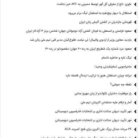
علوی: تاج از معرفی گل گهر توسط ممبینی به AFC خبر نداشت
استقلال با دیوار پنج‌نفره به استقبال لیگ برتر می‌رود
قهرمانی مازندران در کشتی آلیش زنان ایران
صعود فراستی و اسمعلی به فینال کشتی آزاد نوجوانان جهان/ شانس برنز ۳ آزادکار ایران
بازدید معاون وزیر از اردوی والیبال/ لی نیامد، طلوع‌کیان مدیر فنی تیم ملی زنان شد
صعود مرد شماره یک شطرنج ایران به رده ۲۰ جهان/ مقصودلو در رده ۳۰
لیگ تازه و خاطره ناتمام
ماجراجویی تمام‌نشدنی وحید!
مراغه چیان: استقلال هنوز با ترکیب ایده‌آل فاصله دارد
نقطه چه جوشی؟
راز موفقیت دختران تکواندو از زبان مهروز ساعی
آمار و ارقام علیه منتقدان کاپیتان تیم ملی
مُهر تأیید دیوان عدالت اداری بر انتخابات فدراسیون دوومیدانی
مُهر تأیید دیوان عدالت اداری بر انتخابات فدراسیون دوومیدانی
24 مرداد؛ جدال بزرگ علی‌ اکبری برای فتح کمربند ACA