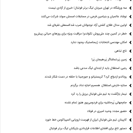
سه ورزشگاه در تهران میزبان لیگ برتر فوتبال/ خبری از آزادی نیست
نوشاد عالمیان و بنیامین فرجی در مسابقات اسمش سوئد شرکت می‌کنند
اولین مدال طلای کشتی آزاد نوجوانان ضرب شد/اسمعلی نقره‌ای شد
خطر در کمین چند ملی‌پوش تکواندو/ مراقبت ویژه برای روزهای حیاتی پیش‌رو
امکان مهندسی انتخابات ژیمناستیک وجود ندارد
تاج تباهی
زمین پَر،تماشاگر پَر،هیجان پَر!
رجبی: استقلال باید از ابتدای لیگ مدعی باشد
رونالدو ازدواج کرد؟ کریستیانو و جورجینا با حلقه در دست شکار شدند
ستاره خارجی استقلال: همسرم اجازه نداد برگردم
نیمار بازگشت به تیم ملی فوتبال برزیل را رد کرد
جام‌جهانی پُرحاشیه برای فردوسی‌پور هنوز تمام نشده
حضور مجدد وحید امیری در فولاد
کاپیتان تیم ملی فوتبال ایران از فهرست اروپایی المپیاکوس خط خورد
دستور تاج برای افشای اطلاعات قراردادی بازیکنان لیگ برتر فوتبال