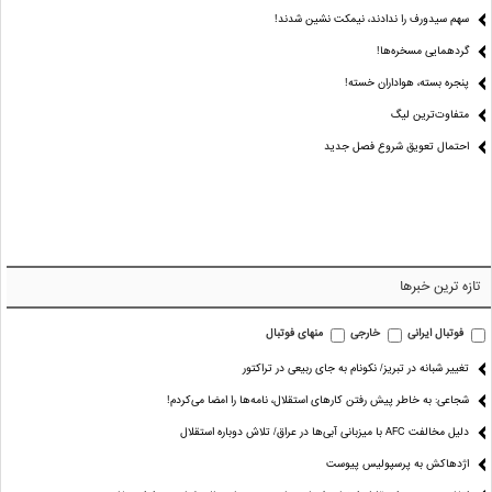
سهم سیدورف را ندادند، نیمکت نشین شدند!
گردهمایی مسخره‌ها!
پنجره بسته، هواداران خسته!
متفاوت‌ترین لیگ
احتمال تعویق شروع فصل جدید
تازه ترین خبرها
فوتبال ایرانی
خارجی
منهای فوتبال
تغییر شبانه در تبریز/ نکونام به جای ربیعی در تراکتور
شجاعی: به خاطر پیش رفتن کارهای استقلال، نامه‌ها را امضا می‌کردم!
دلیل مخالفت AFC با میزبانی آبی‌ها در عراق/ تلاش دوباره استقلال
اژدهاکش به پرسپولیس پیوست