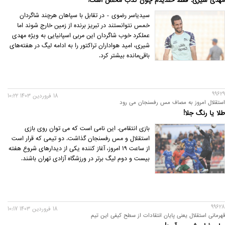
مهدی شیری: فقط خندیدم چون کذب محض است!
سیدیاسر رضوی - در تقابل با سپاهان هرچند شاگردان
خمس نتوانستند در تبریز برنده از زمین خارج شوند اما
عملکرد خوب شاگردان این مربی اسپانیایی به ویژه مهدی
شیری، امید هواداران تراکتور را به ادامه لیگ در هفته‌های
باقی‌مانده بیشتر کرد.
99629
18 فروردين 1403 10:22
استقلال امروز به مصاف مس رفسنجان می رود
طلا یا رنگ جلا!
بازی انتقامی. این نامی است که می توان روی بازی
استقلال و مس رفسنجان گذاشت. دو تیمی که قرار است
از ساعت 19 امروز، آغاز کننده یکی از دیدارهای شروع هفته
بیست و دوم لیگ برتر در ورزشگاه آزادی تهران باشند.
99628
18 فروردين 1403 10:17
قهرمانی استقلال یعنی پایان انتقادات از سطح کیفی این تیم