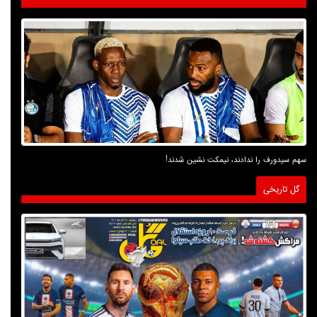
سهم سیدورف را ندادند، نیمکت نشین شدند!
گل تاریخی