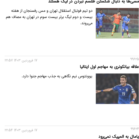
مسی‌ها به دنبال شکستن طلسم نبردن در لیگ هستند
دو تیم فوتبال استقلال تهران و مس رفسنجان از هفته
بیست و دوم لیگ برتر بیست سوم در تهران به مصاف هم
می‌روند.
99625
17 فروردين 1403 22:57
علاقه بیانکونری به مهاجم اول ایتالیا
یوونتوس نیم نگاهی به جذب مهاجم جنوا دارد.
99624
17 فروردين 1403 22:54
یامال به المپیک نمی‌رود