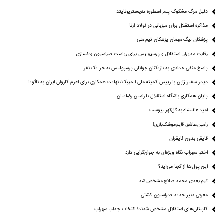
دلیل مرگ مشکوک پسر اسطوره منچستریونایتد
مذاکره استقلال برای میزبانی در فولاد آرنا
پزشکان لیگ مهمان پزشکان تیم ملی
رقابت مدیران استقلال و پرسپولیس برای ریاست فدراسیون بدنسازی
پاسخ منفی حدادی به بازیکنان جوانان پرسپولیس به جز یک نفر
دیدار سفیر ژاپن با رییس کمیته ملی المپیک/ نهایت همکاری برای اعزام کاروان ایران به ناگویا
پایان همکاری باشگاه استقلال با رامین رضاییان
امید عالیشاه به گل‌گهر پیوست
رامین،عاشق قایم‌موشک‌بازی!
قایقی بدون قایقران
اختر: سهراب نگاه ویژه‌ای به جوان‌گرایی دارد
این پول‌ها از کجا می‌آید؟
تیم بعدی محمد صلاح مشخص شد
معرفی دبیر جدید فدراسیون کشتی
کاپیتان‌های استقلال مشخص شدند/ انتخاب جذاب سهراب