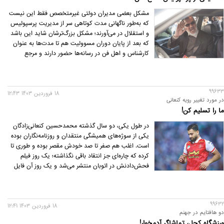
مشکل بعضی مدیران دولتی غیرمتخصص فقط این نیست
که به‌طور ناگهانی مدت کوتاهی سر از مدیریت پرسپولیس
و استقلال در می‌آورند؛ مشکل بزرگ‌ترشان شاید این باشد
که بعد از پایان دوران مسوولیت هم تا مدت‌ها به عنوان
کارشناس و اهل فن در رسانه‌ها حضور دارند و مرجع
پرسش و پاسخ لقب می‌گیرند.
99633
18 فروردين 1403 12:43
در مورد تغییر رویه کنعانی
ما را تسلیم کن!
در طول یکی، دو سال گذشته محمد‌حسین کنعانی‌زادگان
یکی از سوژه‌های همیشگی منتقدان و روزنامه‌نگاران بوده
است. اغلب هم صفر تا صد خودش مقصر بوده و طوری تا
کرده که چاره‌ای جز انتقاد باقی نگذاشته؛ یک روز فیلم
فحش‌دادنش در اتوبان منتشر می‌شد و یک روز آن فایل
صوتی عجیب و غریب، یک روز در مورد خودروی
100میلیاردی‌اش مصاحبه می‌کرد و روزی دیگر پای پله‌های
اتوبوس دعوا راه می‌انداخت. این اواخر اما به‌نظر می‌رسد
99632
کنعانی کمی تغییر رویه داده؛ در زمین نرمال‌تر است و
18 فروردين 1403 12:41
دو هافتایم در جهنم
بیرون از میدان هم کارهای سنجیده‌تری انجام می‌دهد.
ورزشگاه کچل، تماشاگر آدمخوار!