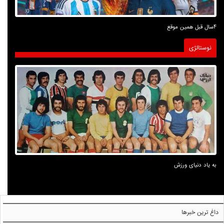
4سال قبل همین موقع
نوستالژی
به یاد دنیای ورزش
داغ ترین خبرها