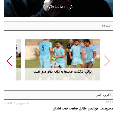
کی «مافیا»تره؟
تیتر دو
نراقی: بازگشت خریدها به اراک اتفاق بدی است
آخرین اخبار
99687
19 فروردين 1403 16:17
محرومیت مورایس مقابل صنعت نفت آبادان