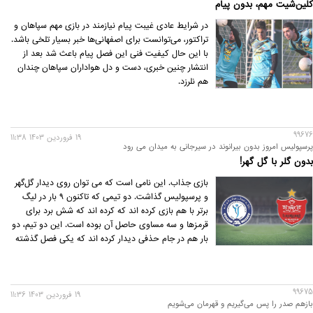
کلین‌شیت مهم، بدون پیام
در شرایط عادی غیبت پیام نیازمند در بازی مهم سپاهان و
تراکتور، می‌توانست برای اصفهانی‌ها خبر بسیار تلخی باشد.
با این حال کیفیت فنی این فصل پیام باعث شد بعد از
انتشار چنین خبری، دست و دل هواداران سپاهان چندان
هم نلرزد.
99676
19 فروردين 1403 11:38
پرسپولیس امروز بدون بیرانوند در سیرجانی به میدان می رود
بدون گلر با گل گهر!
‌بازی جذاب. این نامی است که می توان روی دیدار گل‌گهر
و پرسپولیس گذاشت. دو تیمی که تاکنون 9 بار در لیگ
برتر با هم بازی کرده اند که کرده اند که شش برد برای
قرمزها و سه مساوی حاصل آن بوده است. این دو تیم، دو
بار هم در جام حذفی دیدار کرده اند که یکی فصل گذشته
بود که دو بر یک به سود پرسپولیس به پایان رسید و
دیگری هم در فصل 94-1393 بود که پس از تساوی یک بر
یک در وقت های قانونی و اضافه، پرسپولیس در ضربات
99675
پنالتی سه بر دو برنده شد.
19 فروردين 1403 11:36
بازهم صدر را پس می‌گیریم و قهرمان می‌شویم