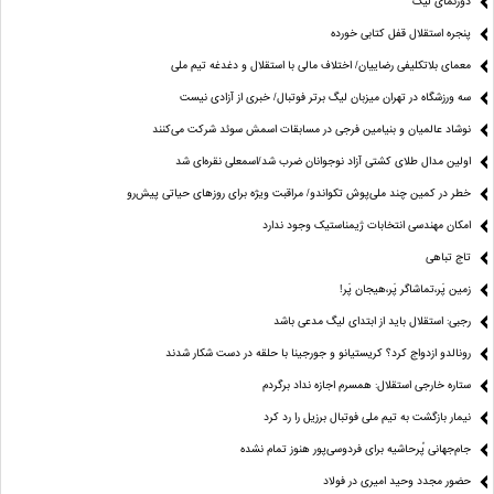
دورنمای لیگ
پنجره‌ استقلال قفل کتابی خورده
معمای بلاتکلیفی رضاییان/ اختلاف مالی با استقلال و دغدغه تیم ملی
سه ورزشگاه در تهران میزبان لیگ برتر فوتبال/ خبری از آزادی نیست
نوشاد عالمیان و بنیامین فرجی در مسابقات اسمش سوئد شرکت می‌کنند
اولین مدال طلای کشتی آزاد نوجوانان ضرب شد/اسمعلی نقره‌ای شد
خطر در کمین چند ملی‌پوش تکواندو/ مراقبت ویژه برای روزهای حیاتی پیش‌رو
امکان مهندسی انتخابات ژیمناستیک وجود ندارد
تاج تباهی
زمین پَر،تماشاگر پَر،هیجان پَر!
رجبی: استقلال باید از ابتدای لیگ مدعی باشد
رونالدو ازدواج کرد؟ کریستیانو و جورجینا با حلقه در دست شکار شدند
ستاره خارجی استقلال: همسرم اجازه نداد برگردم
نیمار بازگشت به تیم ملی فوتبال برزیل را رد کرد
جام‌جهانی پُرحاشیه برای فردوسی‌پور هنوز تمام نشده
حضور مجدد وحید امیری در فولاد