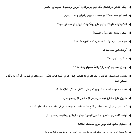
لیگ کشتی در انتظار یک تیم پرطرفدار؛ آخرین وضعیت تیم‌های حاضر
امضای سند همکاری سه‌ساله ورزش ایران و آذربایجان
اعلام قرعه کاپیتان تیم ملی پینگ‌پنگ ایران در اسمش سوئد
پنجره بسته، هواداران خسته!
سهم سیدورف را ندادند، نیمکت نشین شدند!
گردهمایی مسخره‌ها!
متفاوت‌ترین لیگ
لیونل مسی چگونه وارد باشگاه میلیاردها شد؟
رئیس فدراسیون بوکس: یک اعزام ما هزینه چهار اعزام رشته‌های دیگر را دارد/ اعزام فروتن گل‌آرا به ناگویا
منتفی شد
نفرات دعوت شده به اردوی تیم ملی کشتی فرنگی اعلام شدند
شروع تلخ مدافع تیم ملی پس از جدایی از پرسپولیس
کمیسیون اصل نود مجلس قانع نشد؛ تایید صلاحیت برخی نامزدها سلیقه‌ای است
آینده نامعلوم طارمی در المپیاکوس/ مهاجم ایرانی پیشنهاد رسمی ندارد
دستیار سابق قلعه‌نویی روی نیمکت ایتالیا
رکوردشکنی دختر دونده ایران در بلاروس/ رکورد مریم طوسی شکسته شد