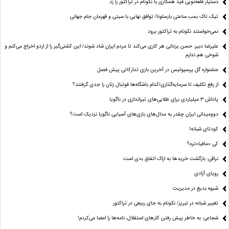
دستیار قلعه‌نویی قید همکاری با نکونام در تراکتور را زد
تیک تاک بمب ساعتی بارسلونا/ توافق نهایی با سیتی و قهرمان جام جهانی
نمی‌خواستند نکونام به تراکتور برود
علیرضا دبیر: حسن یزدانی هر کاری می‌کند تا مردم ایران شاد شوند/ این کشتی‌گیر را از اردو اخراج می‌کنم و
شوخی هم ندارم
جشنواره گل پرسپولیس در آخرین بازی تدارکاتی پیش فصل
از رفع تکلیف تا سرمایه‌گذاری/کدام باشگاه‌ها فوتبال زنان را جدی گرفتند؟
پاداش ۳ میلیاردی برای طلایی‌های تیراندازی در ناگویا
دوومیدانی ایران چقدر به مدال‌های بازی‌های آسیایی ناگویا نزدیک است؟
کودتای شبانه!
کی «مافیا»تره؟
نراقی: بازگشت خریدها به اراک اتفاق بدی است
رویای آزادی
شیوه بدیع در مدیریت
تغییر شبانه در تبریز/ نکونام به جای ربیعی در تراکتور
شجاعی: به خاطر پیش رفتن کارهای استقلال، نامه‌ها را امضا می‌کردم!