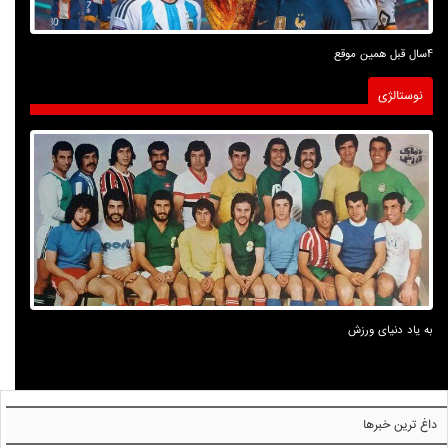
4سال قبل همین موقع
نوستالژی
به یاد دنیای ورزش
داغ ترین خبرها