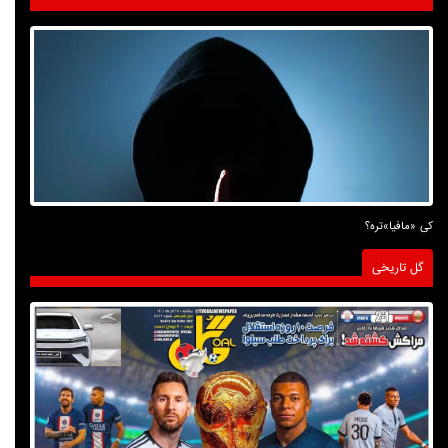
کی «مافیا»تره؟
گل تاریخی