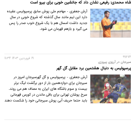
شاه محمدی: رفیعی نشان داد که جانشین خوبی برای بیرو است
آرش جعفری - مهاجم ملی پوش سابق پرسپولیس عقیده
دارد این تیم مانند سال گذشته که شروع خوبی در سال
جدید داشت امسال هم با یک شروع خوب صدر را پس
می گیرد و بازهم قهرمان می شود.
99674
19 فروردين 1403 11:34
سیرجان در آرزوی پیروزی
پرسپولیس به دنبال هشتمین برد مقابل گل گهر
آرش جعفری - پرسپولیس و گل گهرسیرجان امروز در
سیرجان برای دوازدهمین بار از دور برگشت لیگ برتر
بیست و سوم باشگاه های ایران به مصاف هم می روند.
سرخ پوشان تهرانی برای باقی ماندن در کورس قهرمانی
باید حتما حریف آبی پوش سیرجانی خود را شکست دهند
و در مقابل سیرجانی ها هم برای بهبود بخشیدن به
وضعیت خود و باقی ماندن در بالای جدول نمی خواهد
امتیاز از دست بدهد.