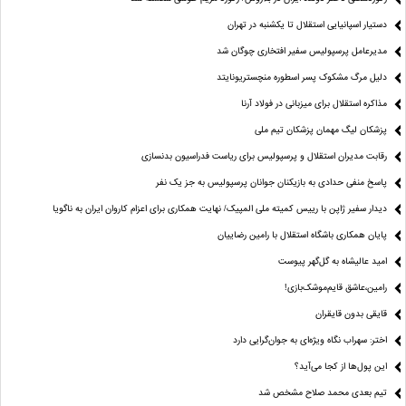
دستیار اسپانیایی استقلال تا یکشنبه در تهران
مدیرعامل پرسپولیس سفیر افتخاری چوگان شد
دلیل مرگ مشکوک پسر اسطوره منچستریونایتد
مذاکره استقلال برای میزبانی در فولاد آرنا
پزشکان لیگ مهمان پزشکان تیم ملی
رقابت مدیران استقلال و پرسپولیس برای ریاست فدراسیون بدنسازی
پاسخ منفی حدادی به بازیکنان جوانان پرسپولیس به جز یک نفر
دیدار سفیر ژاپن با رییس کمیته ملی المپیک/ نهایت همکاری برای اعزام کاروان ایران به ناگویا
پایان همکاری باشگاه استقلال با رامین رضاییان
امید عالیشاه به گل‌گهر پیوست
رامین،عاشق قایم‌موشک‌بازی!
قایقی بدون قایقران
اختر: سهراب نگاه ویژه‌ای به جوان‌گرایی دارد
این پول‌ها از کجا می‌آید؟
تیم بعدی محمد صلاح مشخص شد