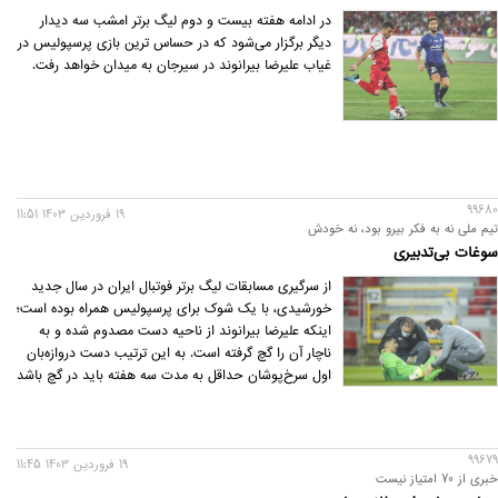
در ادامه هفته بیست و دوم لیگ برتر امشب سه دیدار
دیگر برگزار می‌شود که در حساس ترین بازی پرسپولیس در
غیاب علیرضا بیرانوند در سیرجان به میدان خواهد رفت.
99680
19 فروردين 1403 11:51
تیم ملی نه به فکر بیرو بود، نه خودش
سوغات بی‌تدبیری
از سر‏‏‌گیری مسابقات لیگ برتر فوتبال ایران در سال جدید
خورشیدی، با یک شوک برای پرسپولیس همراه بوده است؛
اینکه علیرضا بیرانوند از ناحیه دست مصدوم شده و به
ناچار آن را گچ گرفته است. به این ترتیب دست دروازه‏‏‌بان
اول سرخ‏‏‌پوشان حداقل به مدت سه هفته باید در گچ باشد
و ممکن است او چیزی حدود ۶ بازی تیمش را از دست
بدهد.
99679
19 فروردين 1403 11:45
خبری از 70 امتیاز نیست