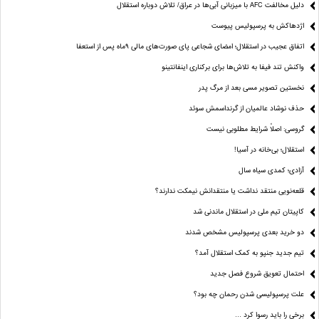
دلیل مخالفت AFC با میزبانی آبی‌ها در عراق/ تلاش دوباره استقلال
اژدهاکش به پرسپولیس پیوست
اتفاق عجیب در استقلال؛ امضای شجاعی پای صورت‌های مالی ٩ماه پس از استعفا
واکنش تند فیفا به تلاش‌ها برای برکناری اینفانتینو
نخستین تصویر مسی بعد از مرگ پدر
حذف نوشاد عالمیان از گرنداسمش سوئد
گروسی: اصلاً شرایط مطلوبی نیست
استقلال؛ بی‌خانه در آسیا!
آزادی؛ کمدی سیاه سال
قلعه‌نویی منتقد نداشت یا منتقدانش نیمکت ندارند؟
کاپیتان تیم ملی در استقلال ماندنی شد
دو خرید بعدی پرسپولیس مشخص شدند
تیم جدید جنپو به کمک استقلال آمد؟
احتمال تعویق شروع فصل جدید
علت پرسپولیسی شدن رحمان چه بود؟
برخی را باید رسوا کرد …