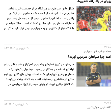
رویای بر باد رفته طلایی‌ها
شکل بازی سپاهان در ورزشگاه پر از جمعیت تبریز شاید
نشان می‌داد این تیم از کسب یک مساوی برابر تراکتور
راضی است، اما این تساوی بدون گل در جدول رده‌بندی
مسابقات، نمای چندان جالبی نداشته است. حالا سپاهان
با 38‌امتیاز از 20‌بازی در رده چهارم جدول قرار دارد و اگر آن
مسابقه عقب‌افتاده را هم ببرند، با 41‌امتیاز به رده سوم
صعود خواهند کرد. این یعنی 5‌امتیاز کمتر از استقلال
صدرنشین و 2‌امتیاز پایین‌تر از پرسپولیس. احتمالا ابتدای
99678
فصل سپاهانی‌ها برای امروز خودشان جایگاه و وضعیت
19 فروردين 1403 11:43
جمله جالب آقای مورایس
بهتری متصور بودند.
اصلا چرا سپاهان سرمربی آورده؟
سپاهان در تبریز نمایش چندان چشم‌نواز و قابل‌دفاعی برابر
تراکتور نداشت و به‌نظر می‌رسید صرفا برای گرفتن یک
مساوی راهی آذربایجان شده است. برخی بازیکنان این تیم
حتی در مقاطعی از مسابقه اقدام به اتلاف وقت می‌کردند
که اتفاق جالبی نبود. در پایان دیدار از ژوزه مورایس در
مورد ضعف بازی‌سازی تیم سؤال شد و اینکه چرا زردپوشان
نتوانستند فوتبالی که از آنها انتظار می‌رفت را بازی کنند.
99677
19 فروردين 1403 11:41
نکته فرعی دوئل تبریز