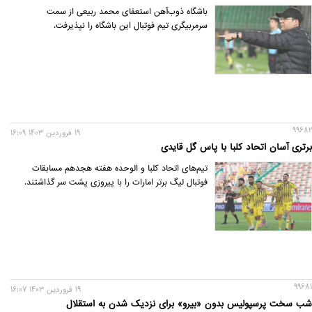
باشگاه ذوب‌آهن استعفای محمد ربیعی از سمت
سرمربیگری تیم فوتبال این باشگاه را نپذیرفت.
99682
19 فروردين 1403 16:09
برتری آسان اتحاد کلبا با پاس گل قایدی
تیم‌های اتحاد کلبا و الوحده هفته هجدهم مسابقات
فوتبال لیگ برتر امارات را با پیروزی پشت سر گذاشتند.
99681
19 فروردين 1403 16:07
شب سخت پرسپولیس بدون «بیرو» برای نزدیک شدن به استقلال