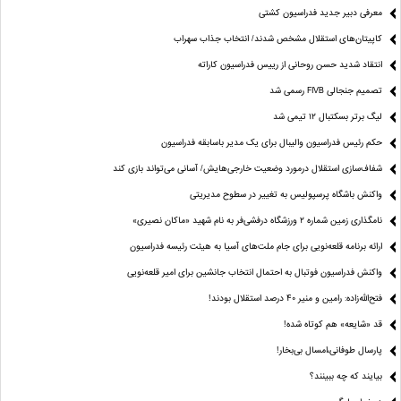
معرفی دبیر جدید فدراسیون کشتی
کاپیتان‌های استقلال مشخص شدند/ انتخاب جذاب سهراب
انتقاد شدید حسن روحانی از رییس فدراسیون کاراته
تصمیم جنجالی FIVB رسمی شد
لیگ برتر بسکتبال ۱۲ تیمی شد
حکم رئیس فدراسیون والیبال برای یک مدیر باسابقه فدراسیون
شفاف‌سازی استقلال درمورد وضعیت خارجی‌هایش/ آسانی می‌تواند بازی کند
واکنش باشگاه پرسپولیس به تغییر در سطوح مدیریتی
نامگذاری زمین شماره ۲ ورزشگاه درفشی‌فر به نام شهید «ماکان نصیری»
ارائه برنامه‌ قلعه‌نویی برای جام ملت‌های آسیا به هیئت رئیسه فدراسیون
واکنش فدراسیون فوتبال به احتمال انتخاب جانشین برای امیر قلعه‌نویی
فتح‌الله‌زاده: رامین و منیر 40 درصد استقلال بودند!
قد «شایعه» هم کوتاه شده!
پارسال طوفانی،امسال بی‌بخار!
بیایند که چه ببینند؟