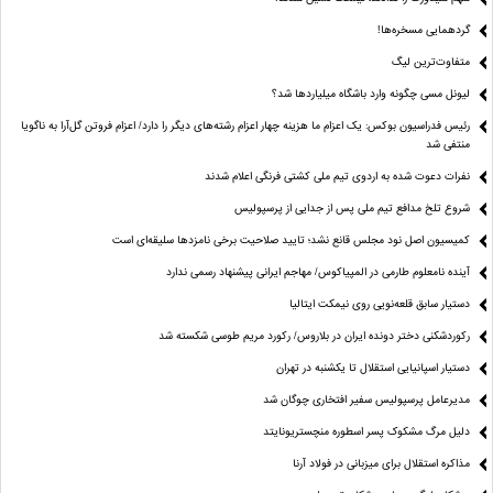
گردهمایی مسخره‌ها!
متفاوت‌ترین لیگ
لیونل مسی چگونه وارد باشگاه میلیاردها شد؟
رئیس فدراسیون بوکس: یک اعزام ما هزینه چهار اعزام رشته‌های دیگر را دارد/ اعزام فروتن گل‌آرا به ناگویا
منتفی شد
نفرات دعوت شده به اردوی تیم ملی کشتی فرنگی اعلام شدند
شروع تلخ مدافع تیم ملی پس از جدایی از پرسپولیس
کمیسیون اصل نود مجلس قانع نشد؛ تایید صلاحیت برخی نامزدها سلیقه‌ای است
آینده نامعلوم طارمی در المپیاکوس/ مهاجم ایرانی پیشنهاد رسمی ندارد
دستیار سابق قلعه‌نویی روی نیمکت ایتالیا
رکوردشکنی دختر دونده ایران در بلاروس/ رکورد مریم طوسی شکسته شد
دستیار اسپانیایی استقلال تا یکشنبه در تهران
مدیرعامل پرسپولیس سفیر افتخاری چوگان شد
دلیل مرگ مشکوک پسر اسطوره منچستریونایتد
مذاکره استقلال برای میزبانی در فولاد آرنا