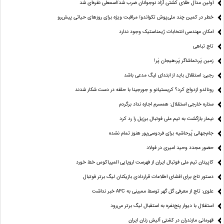
اولین مدال طلای کشتی آزاد نوجوانان ضرب شد/اسمعلی نقره‌ای شد
خطر در کمین چند ملی‌پوش تکواندو/ مراقبت ویژه برای روزهای حیاتی پیش‌رو
امکان مهندسی انتخابات ژیمناستیک وجود ندارد
تاج تباهی
زمین پَر،تماشاگر پَر،هیجان پَر!
رجبی: استقلال باید از ابتدای لیگ مدعی باشد
رونالدو ازدواج کرد؟ کریستیانو و جورجینا با حلقه در دست شکار شدند
ستاره خارجی استقلال: همسرم اجازه نداد برگردم
نیمار بازگشت به تیم ملی فوتبال برزیل را رد کرد
جام‌جهانی پُرحاشیه برای فردوسی‌پور هنوز تمام نشده
حضور مجدد وحید امیری در فولاد
کاپیتان تیم ملی فوتبال ایران از فهرست اروپایی المپیاکوس خط خورد
دستور تاج برای افشای اطلاعات قراردادی بازیکنان لیگ برتر فوتبال
علوی: تاج از معرفی گل گهر توسط ممبینی به AFC خبر نداشت
استقلال با دیوار پنج‌نفره به استقبال لیگ برتر می‌رود
قهرمانی مازندران در کشتی آلیش زنان ایران