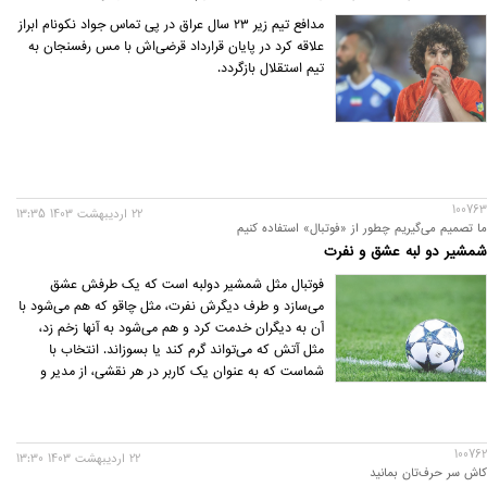
مدافع تیم زیر ۲۳ سال عراق در پی تماس جواد نکونام ابراز
علاقه کرد در پایان قرارداد قرضی‌اش با مس رفسنجان به
تیم استقلال بازگردد.
100763
22 ارديبهشت 1403 13:35
ما تصمیم می‌گیریم چطور از «فوتبال» استفاده کنیم
شمشیر دو لبه عشق و نفرت
فوتبال مثل شمشیر دولبه است که یک‌ طرفش عشق
می‌سازد و طرف دیگرش نفرت، مثل چاقو که هم می‌شود با
آن به دیگران خدمت کرد و هم می‌شود به آنها زخم زد،
مثل آتش که می‌تواند گرم کند یا بسوزاند. انتخاب با
شماست که به عنوان یک کاربر در هر نقشی، از مدیر و
مربی و بازیکن تا هوادار، چه استفاده‌ای از این پدیده
بکنید.
100762
22 ارديبهشت 1403 13:30
کاش سر حرف‌تان بمانید