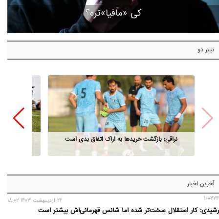
کی «مافیا»تره؟
تیتر دو
نراقی: بازگشت خریدها به اراک اتفاق بدی است
آخرین اخبار
100774
22 ارديبهشت 1403 18:02
رشیدی: کار استقلال سخت‌تر شده اما شانس قهرمانی‌اش بیشتر است