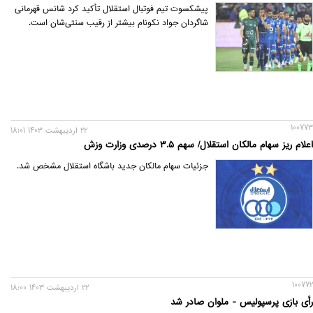
پیشکسوت تیم فوتبال استقلال تأکید کرد شانس قهرمانی
شاگردان جواد نکونام بیشتر از رقیب سنتی‌شان است.
100773
22 ارديبهشت 1403 18:01
اعلام ریز سهام مالکان استقلال/ سهم ۳.۵ درصدی وزارت وزش
جزئیات سهام مالکان جدید باشگاه استقلال مشخص شد.
100772
22 ارديبهشت 1403 18:00
رأی بازی پرسپولیس - ملوان صادر شد