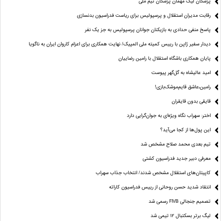
پزشکان لیگ مهمان پزشکان تیم ملی
رقابت مدیران استقلال و پرسپولیس برای ریاست فدراسیون بدنسازی
پاسخ منفی حدادی به بازیکنان جوانان پرسپولیس به جز یک نفر
دیدار سفیر ژاپن با رییس کمیته ملی المپیک/ نهایت همکاری برای اعزام کاروان ایران به ناگویا
پایان همکاری باشگاه استقلال با رامین رضاییان
امید عالیشاه به گل‌گهر پیوست
رامین،عاشق قایم‌موشک‌بازی!
قایقی بدون قایقران
اختر: سهراب نگاه ویژه‌ای به جوان‌گرایی دارد
این پول‌ها از کجا می‌آید؟
تیم بعدی محمد صلاح مشخص شد
معرفی دبیر جدید فدراسیون کشتی
کاپیتان‌های استقلال مشخص شدند/ انتخاب جذاب سهراب
انتقاد شدید حسن روحانی از رییس فدراسیون کاراته
تصمیم جنجالی FIVB رسمی شد
لیگ برتر بسکتبال ۱۲ تیمی شد