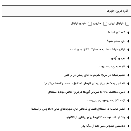
تازه ترین خبرها
فوتبال ایرانی
خارجی
منهای فوتبال
کودتای شبانه!
کی «مافیا»تره؟
نراقی: بازگشت خریدها به اراک اتفاق بدی است
رویای آزادی
شیوه بدیع در مدیریت
تغییر شبانه در تبریز/ نکونام به جای ربیعی در تراکتور
شجاعی: به خاطر پیش رفتن کارهای استقلال، نامه‌ها را امضا می‌کردم!
دلیل مخالفت AFC با میزبانی آبی‌ها در عراق/ تلاش دوباره استقلال
اژدهاکش به پرسپولیس پیوست
اتفاق عجیب در استقلال؛ امضای شجاعی پای صورت‌های مالی ٩ماه پس از استعفا
واکنش تند فیفا به تلاش‌ها برای برکناری اینفانتینو
نخستین تصویر مسی بعد از مرگ پدر