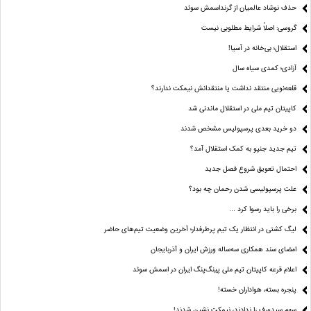
حذف نوشاد عالمیان از گرنداسمش سوئد
گروسی: اصلاً شرایط مطلوبی نیست
استقلال؛ بی‌خانه در آسیا!
آزادی؛ کمدی سیاه سال
قلعه‌نویی منتقد نداشت یا منتقدانش نیمکت ندارند؟
کاپیتان تیم ملی در استقلال ماندنی شد
دو خرید بعدی پرسپولیس مشخص شدند
تیم جدید جنپو به کمک استقلال آمد؟
احتمال تعویق شروع فصل جدید
علت پرسپولیسی شدن رحمان چه بود؟
برخی را باید رسوا کرد …
لیگ کشتی در انتظار یک تیم پرطرفدار؛ آخرین وضعیت تیم‌های حاضر
امضای سند همکاری سه‌ساله ورزش ایران و آذربایجان
اعلام قرعه کاپیتان تیم ملی پینگ‌پنگ ایران در اسمش سوئد
پنجره بسته، هواداران خسته!
سهم سیدورف را ندادند، نیمکت نشین شدند!