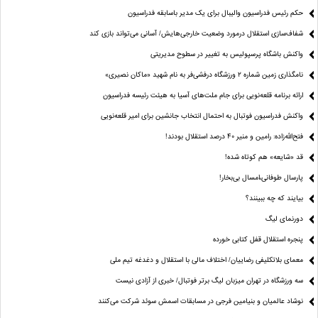
حکم رئیس فدراسیون والیبال برای یک مدیر باسابقه فدراسیون
شفاف‌سازی استقلال درمورد وضعیت خارجی‌هایش/ آسانی می‌تواند بازی کند
واکنش باشگاه پرسپولیس به تغییر در سطوح مدیریتی
نامگذاری زمین شماره ۲ ورزشگاه درفشی‌فر به نام شهید «ماکان نصیری»
ارائه برنامه‌ قلعه‌نویی برای جام ملت‌های آسیا به هیئت رئیسه فدراسیون
واکنش فدراسیون فوتبال به احتمال انتخاب جانشین برای امیر قلعه‌نویی
فتح‌الله‌زاده: رامین و منیر 40 درصد استقلال بودند!
قد «شایعه» هم کوتاه شده!
پارسال طوفانی،امسال بی‌بخار!
بیایند که چه ببینند؟
دورنمای لیگ
پنجره‌ استقلال قفل کتابی خورده
معمای بلاتکلیفی رضاییان/ اختلاف مالی با استقلال و دغدغه تیم ملی
سه ورزشگاه در تهران میزبان لیگ برتر فوتبال/ خبری از آزادی نیست
نوشاد عالمیان و بنیامین فرجی در مسابقات اسمش سوئد شرکت می‌کنند