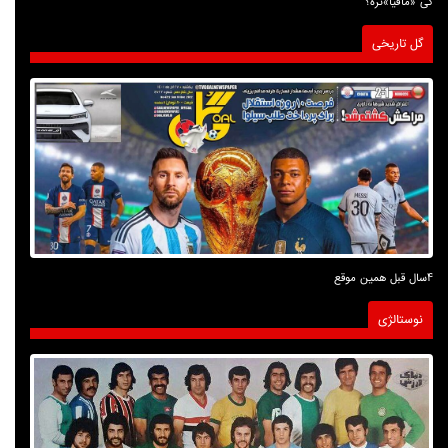
کی «مافیا»تره؟
گل تاریخی
4سال قبل همین موقع
نوستالژی