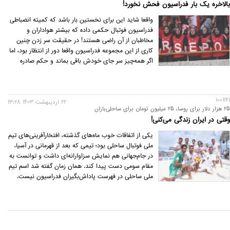
بالاخره یک بار فدراسیون فحش نخورد!
واقعا شاید این برای نخستین بار باشد که کمیته انضباطی
فدراسیون فوتبال حکمی داده که بیشتر هواداران و
مخاطبان از آن راضی هستند! در حقیقت سر زدن چنین
کاری از این مجموعه فدراسیون واقعا دور از انتظار بود، اما
اگر همه‌چیز سر جای خودش باقی بماند و حکم صادره
اجرایی شود، دو بازی فصل آینده پرسپولیس و سپاهان
تنها با حضور هواداران خانم برگزار خواهد شد.
100761
22 ارديبهشت 1403 13:28
25 هزار دلار برای روسا، 25 میلیون تومان برای ساحلی‌بازان
وقتی در ایران زندگی می‌کنی!
یکی از اتفاقات خوب ماه‌های گذشته، افتخارآفرینی‌های تیم
ملی فوتبال ساحلی بود؛ تیمی که بعد از قهرمانی در آسیا،
در جام‌جهانی هم نمایش سزاوارانه‌ای داشت و توانست به
مقام سومی دست پیدا کند. همان زمان گفته شد اسم تیم
ملی ساحلی در فهرست پاداش‌بگیران فدراسیون نیست.