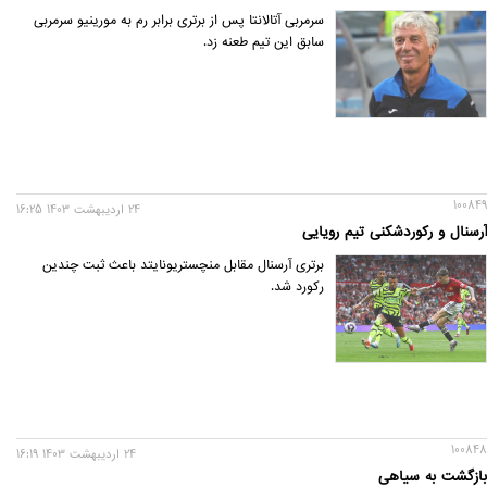
سرمربی آتالانتا پس از برتری برابر رم به مورینیو سرمربی
سابق این تیم طعنه زد.
100849
24 ارديبهشت 1403 16:25
آرسنال و رکوردشکنی تیم رویایی
برتری آرسنال مقابل منچستریونایتد باعث ثبت چندین
رکورد شد.
100848
24 ارديبهشت 1403 16:19
بازگشت به سیاهی