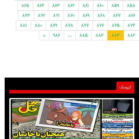
865
864
863
862
861
860
859
858
873
872
871
870
869
868
867
866
881
880
879
878
877
876
875
874
»
986
...
885
884
883
882
کیوسک