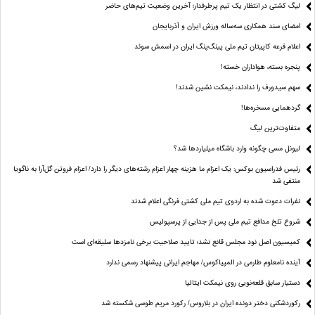
لیگ کشتی در انتظار یک تیم پرطرفدار؛ آخرین وضعیت تیم‌های حاضر
امضای سند همکاری سه‌ساله ورزش ایران و آذربایجان
اعلام قرعه کاپیتان تیم ملی پینگ‌پنگ ایران در اسمش سوئد
پنجره بسته، هواداران خسته!
سهم سیدورف را ندادند، نیمکت نشین شدند!
گردهمایی مسخره‌ها!
متفاوت‌ترین لیگ
لیونل مسی چگونه وارد باشگاه میلیاردها شد؟
رئیس فدراسیون بوکس: یک اعزام ما هزینه چهار اعزام رشته‌های دیگر را دارد/ اعزام فروتن گل‌آرا به ناگویا
منتفی شد
نفرات دعوت شده به اردوی تیم ملی کشتی فرنگی اعلام شدند
شروع تلخ مدافع تیم ملی پس از جدایی از پرسپولیس
کمیسیون اصل نود مجلس قانع نشد؛ تایید صلاحیت برخی نامزدها سلیقه‌ای است
آینده نامعلوم طارمی در المپیاکوس/ مهاجم ایرانی پیشنهاد رسمی ندارد
دستیار سابق قلعه‌نویی روی نیمکت ایتالیا
رکوردشکنی دختر دونده ایران در بلاروس/ رکورد مریم طوسی شکسته شد