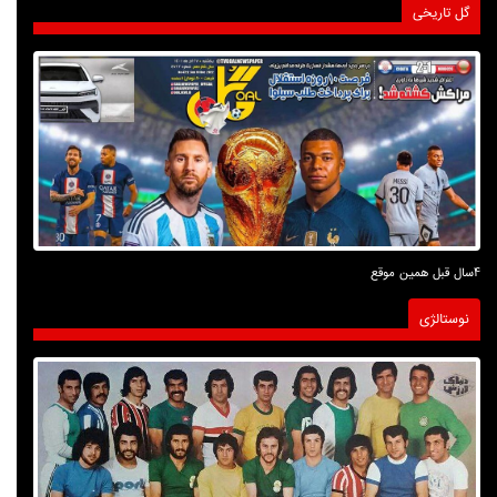
گل تاریخی
4سال قبل همین موقع
نوستالژی