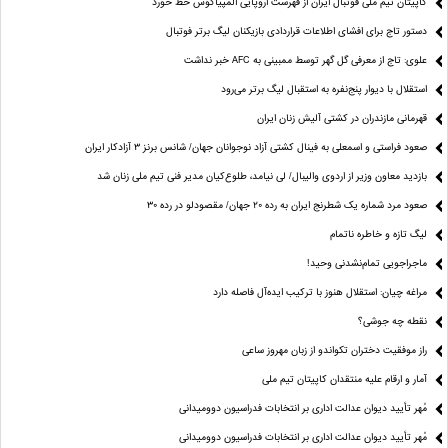
کاپیتان تیم ملی فوتبال ایران از فهرست اروپایی المپیاکوس خط خورد
دستور تاج برای افشای اطلاعات قراردادی بازیکنان لیگ برتر فوتبال
علوی: تاج از معرفی گل گهر توسط ممبینی به AFC خبر نداشت
استقلال با دیوار پنج‌نفره به استقبال لیگ برتر می‌رود
قهرمانی مازندران در کشتی آلیش زنان ایران
صعود فراستی و اسمعلی به فینال کشتی آزاد نوجوانان جهان/ شانس برنز ۳ آزادکار ایران
بازدید معاون وزیر از اردوی والیبال/ لی نیامد، طلوع‌کیان مدیر فنی تیم ملی زنان شد
صعود مرد شماره یک شطرنج ایران به رده ۲۰ جهان/ مقصودلو در رده ۳۰
لیگ تازه و خاطره ناتمام
ماجراجویی تمام‌نشدنی وحید!
مراغه چیان: استقلال هنوز با ترکیب ایده‌آل فاصله دارد
نقطه چه جوشی؟
راز موفقیت دختران تکواندو از زبان مهروز ساعی
آمار و ارقام علیه منتقدان کاپیتان تیم ملی
مُهر تأیید دیوان عدالت اداری بر انتخابات فدراسیون دوومیدانی
مُهر تأیید دیوان عدالت اداری بر انتخابات فدراسیون دوومیدانی