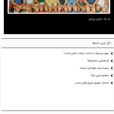
به یاد دنیای ورزش
داغ ترین خبرها
سهم سیدورف را ندادند، نیمکت نشین شدند!
گردهمایی مسخره‌ها!
پنجره بسته، هواداران خسته!
متفاوت‌ترین لیگ
احتمال تعویق شروع فصل جدید