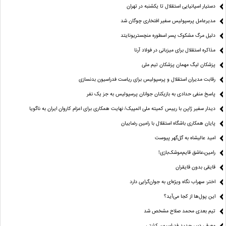
دستیار اسپانیایی استقلال تا یکشنبه در تهران
مدیرعامل پرسپولیس سفیر افتخاری چوگان شد
دلیل مرگ مشکوک پسر اسطوره منچستریونایتد
مذاکره استقلال برای میزبانی در فولاد آرنا
پزشکان لیگ مهمان پزشکان تیم ملی
رقابت مدیران استقلال و پرسپولیس برای ریاست فدراسیون بدنسازی
پاسخ منفی حدادی به بازیکنان جوانان پرسپولیس به جز یک نفر
دیدار سفیر ژاپن با رییس کمیته ملی المپیک/ نهایت همکاری برای اعزام کاروان ایران به ناگویا
پایان همکاری باشگاه استقلال با رامین رضاییان
امید عالیشاه به گل‌گهر پیوست
رامین،عاشق قایم‌موشک‌بازی!
قایقی بدون قایقران
اختر: سهراب نگاه ویژه‌ای به جوان‌گرایی دارد
این پول‌ها از کجا می‌آید؟
تیم بعدی محمد صلاح مشخص شد
معرفی دبیر جدید فدراسیون کشتی