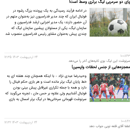
پای دو سرمربی لیگ برتری وسط است!
در ادامه فرآیند رسیدگی به یک پرونده بزرگ رشوه در
فوتبال ایران که چند مدیر فدراسیون نیز به‌عنوان متهم در
آن حضور دارند؛ یک مدیر اجرایی ارشد فدراسیون و
سازمان لیگ، یکی از مسئولان پیشین سازمان لیگ که
چندی پیش به‌عنوان مشاور رئیس فدراسیون منصوب شد
و یک چهره مشهور رسانه‌ای در دادگاهی واقع در یکی از
استان‌های جنوب شرقی کشور حضور یافتند.
100843
24 ارديبهشت 1403 12:35
سرنوشت این لیگ بوی ثانیه‌های آخر را می‌دهد
معجزه‌هایی از جنس لحظات واپسین!
وحیدرضا عبدی نژاد - با اینکه همچنان چند هفته ای به
خط پایان لیگ برتر مانده است و هر بازی حکم فینال را
دارد و همه با جمله تکراری غیرقابل پیش بینی بودن
فوتبال آشناییم ولی علاوه بر حس مان ، تجربه می‌گوید که
سرنوشت قهرمانی سرخابی‌ها در لیگ برتر امسال به بازی
آخر و حتی دقایق و شاید ثانیه‌های پایانی آن بکشد که اگر
این چنین شود هیجان ناب فوتبالی را به طرفداران فوتبال
مان و مخصوصاً سرخابی‌ها هدیه کرده است ، به بهانه
100842
همین احتمال خاص گریزی می‌زنیم به ادوار گذشته لیگ
24 ارديبهشت 1403 12:32
لطفا آقای قلعه نویی جواب دهد
برتر که در برخی از همین دوره‌ها سرنوشت به بازی آخر و