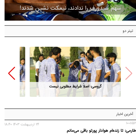
سهم سیدورف را ندادند، نیمکت نشین شدند!
تیتر دو
گروسی: اصلاً شرایط مطلوبی نیست
آخرین اخبار
100856
24 ارديبهشت 1403 18:40
طارمی: تا زنده‌ام هوادار پورتو باقی می‌مانم