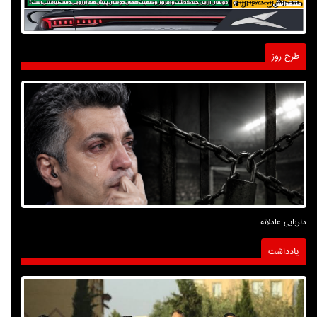
طرح روز
دلربایی عادلانه
یادداشت