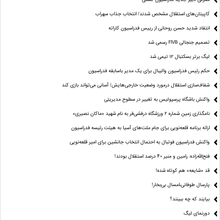
کاپیتان‌های استقلال مشخص شدند/ انتخاب جذاب سهراب
انتقاد شدید حسن روحانی از رییس فدراسیون کاراته
تصمیم جنجالی FIVB رسمی شد
لیگ برتر بسکتبال ۱۲ تیمی شد
حکم رئیس فدراسیون والیبال برای یک مدیر باسابقه فدراسیون
شفاف‌سازی استقلال درمورد وضعیت خارجی‌هایش/ آسانی می‌تواند بازی کند
واکنش باشگاه پرسپولیس به تغییر در سطوح مدیریتی
نامگذاری زمین شماره ۲ ورزشگاه درفشی‌فر به نام شهید «ماکان نصیری»
ارائه برنامه‌ قلعه‌نویی برای جام ملت‌های آسیا به هیئت رئیسه فدراسیون
واکنش فدراسیون فوتبال به احتمال انتخاب جانشین برای امیر قلعه‌نویی
فتح‌الله‌زاده: رامین و منیر 40 درصد استقلال بودند!
قد «شایعه» هم کوتاه شده!
پارسال طوفانی،امسال بی‌بخار!
بیایند که چه ببینند؟
دورنمای لیگ