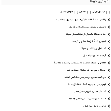
تازه ترین خبرها
فوتبال ایرانی
خارجی
منهای فوتبال
واکنش تند فیفا به تلاش‌ها برای برکناری اینفانتینو
نخستین تصویر مسی بعد از مرگ پدر
حذف نوشاد عالمیان از گرنداسمش سوئد
گروسی: اصلاً شرایط مطلوبی نیست
استقلال؛ بی‌خانه در آسیا!
آزادی؛ کمدی سیاه سال
قلعه‌نویی منتقد نداشت یا منتقدانش نیمکت ندارند؟
کاپیتان تیم ملی در استقلال ماندنی شد
دو خرید بعدی پرسپولیس مشخص شدند
تیم جدید جنپو به کمک استقلال آمد؟
احتمال تعویق شروع فصل جدید
علت پرسپولیسی شدن رحمان چه بود؟
برخی را باید رسوا کرد …