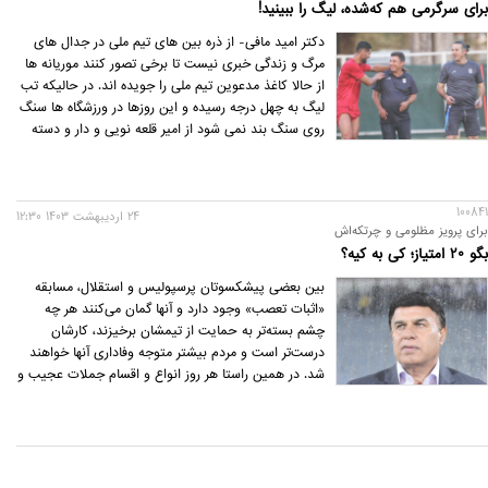
برای سرگرمی هم‌ که‌شده، لیگ را ببینید!
حتی دقیقه‌های آخر بازی کشید و چه ورق های قهرمانی
که برنگشت!
دکتر امید مافی- از ذره بین های تیم ملی در جدال های
مرگ و زندگی خبری نیست تا برخی تصور کنند موریانه ها
از حالا کاغذ مدعوین تیم ملی را جویده اند. در حالیکه تب
لیگ به چهل درجه رسیده و این روزها در ورزشگاه ها سنگ
روی سنگ بند نمی شود از امیر قلعه نویی و دار و دسته
اش خبر دندان گیری به گوش نمی رسد و کادر فنی تیم
ملی خواسته یا ناخواسته به محاق رفته است.
100841
24 ارديبهشت 1403 12:30
برای پرویز مظلومی و چرتکه‌اش
بگو 20 امتیاز؛ کی به کیه؟
بین بعضی پیشکسوتان پرسپولیس و استقلال، مسابقه
«اثبات تعصب» وجود دارد و آنها گمان می‌کنند هر چه
چشم بسته‌تر به حمایت از تیمشان برخیزند، کارشان
درست‌تر است و مردم بیشتر متوجه وفاداری آنها خواهند
شد. در همین راستا هر روز انواع و اقسام جملات عجیب و
غریب تولید می‌شود.