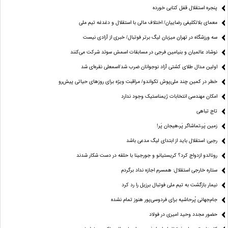
پنجره‌ استقلال قفل کتابی خورده
معمای بلاتکلیفی رضاییان/ اختلاف مالی با استقلال و دغدغه تیم ملی
سه ورزشگاه در تهران میزبان لیگ برتر فوتبال/ خبری از آزادی نیست
نوشاد عالمیان و بنیامین فرجی در مسابقات اسمش سوئد شرکت می‌کنند
اولین مدال طلای کشتی آزاد نوجوانان ضرب شد/اسمعلی نقره‌ای شد
خطر در کمین چند ملی‌پوش تکواندو/ مراقبت ویژه برای روزهای حیاتی پیش‌رو
امکان مهندسی انتخابات ژیمناستیک وجود ندارد
تاج تباهی
زمین پَر،تماشاگر پَر،هیجان پَر!
رجبی: استقلال باید از ابتدای لیگ مدعی باشد
رونالدو ازدواج کرد؟ کریستیانو و جورجینا با حلقه در دست شکار شدند
ستاره خارجی استقلال: همسرم اجازه نداد برگردم
نیمار بازگشت به تیم ملی فوتبال برزیل را رد کرد
جام‌جهانی پُرحاشیه برای فردوسی‌پور هنوز تمام نشده
حضور مجدد وحید امیری در فولاد