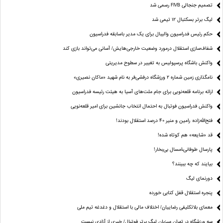
تصمیم جنجالی FIVB رسمی شد
لیگ برتر بسکتبال ۱۲ تیمی شد
حکم رئیس فدراسیون والیبال برای یک مدیر باسابقه فدراسیون
شفاف‌سازی استقلال درمورد وضعیت خارجی‌هایش/ آسانی می‌تواند بازی کند
واکنش باشگاه پرسپولیس به تغییر در سطوح مدیریتی
نامگذاری زمین شماره ۲ ورزشگاه درفشی‌فر به نام شهید «ماکان نصیری»
ارائه برنامه‌ قلعه‌نویی برای جام ملت‌های آسیا به هیئت رئیسه فدراسیون
واکنش فدراسیون فوتبال به احتمال انتخاب جانشین برای امیر قلعه‌نویی
فتح‌الله‌زاده: رامین و منیر 40 درصد استقلال بودند!
قد «شایعه» هم کوتاه شده!
پارسال طوفانی،امسال بی‌بخار!
بیایند که چه ببینند؟
دورنمای لیگ
پنجره‌ استقلال قفل کتابی خورده
معمای بلاتکلیفی رضاییان/ اختلاف مالی با استقلال و دغدغه تیم ملی
سه ورزشگاه در تهران میزبان لیگ برتر فوتبال/ خبری از آزادی نیست