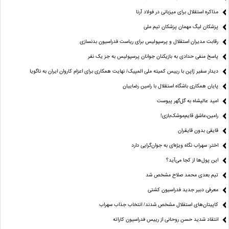
مذاکره استقلال برای میزبانی در فولاد آرنا
پزشکان لیگ مهمان پزشکان تیم ملی
رقابت مدیران استقلال و پرسپولیس برای ریاست فدراسیون بدنسازی
پاسخ منفی حدادی به بازیکنان جوانان پرسپولیس به جز یک نفر
دیدار سفیر ژاپن با رییس کمیته ملی المپیک/ نهایت همکاری برای اعزام کاروان ایران به ناگویا
پایان همکاری باشگاه استقلال با رامین رضاییان
امید عالیشاه به گل‌گهر پیوست
رامین،عاشق قایم‌موشک‌بازی!
قایقی بدون قایقران
اختر: سهراب نگاه ویژه‌ای به جوان‌گرایی دارد
این پول‌ها از کجا می‌آید؟
تیم بعدی محمد صلاح مشخص شد
معرفی دبیر جدید فدراسیون کشتی
کاپیتان‌های استقلال مشخص شدند/ انتخاب جذاب سهراب
انتقاد شدید حسن روحانی از رییس فدراسیون کاراته