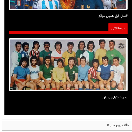
4سال قبل همین موقع
نوستالژی
به یاد دنیای ورزش
داغ ترین خبرها