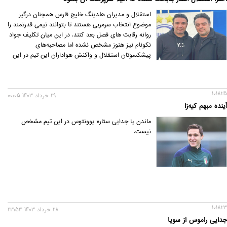
استقلال و مدیران هلدینگ خلیج فارس همچنان درگیر
موضوع انتخاب سرمربی هستند تا بتوانند تیمی قدرتمند را
روانه رقابت های فصل بعد کنند. در این میان تکلیف جواد
نکونام نیز هنوز مشخص نشده اما مصاحبه‌های
پیشکسوتان استقلال و واکنش هواداران این تیم در این
مدت به نحوی است که نشان می‌دهد آنها از عملکرد
سرمربی فصل قبل خودشان راضی نیستد و او را گزینه
مناسبی برای نیمکت آبی پوشان پایتخت در لیگ بیست و
101825
چهارم، نمی‌دانند.
29 خرداد 1403 00:05
آینده مبهم کیه‌زا
ماندن یا جدایی ستاره یوونتوس در این تیم مشخص
نیست.
101823
28 خرداد 1403 23:53
جدایی راموس از سویا