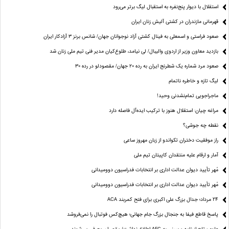
استقلال با دیوار پنج‌نفره به استقبال لیگ برتر می‌رود
قهرمانی مازندران در کشتی آلیش زنان ایران
صعود فراستی و اسمعلی به فینال کشتی آزاد نوجوانان جهان/ شانس برنز ۳ آزادکار ایران
بازدید معاون وزیر از اردوی والیبال/ لی نیامد، طلوع‌کیان مدیر فنی تیم ملی زنان شد
صعود مرد شماره یک شطرنج ایران به رده ۲۰ جهان/ مقصودلو در رده ۳۰
لیگ تازه و خاطره ناتمام
ماجراجویی تمام‌نشدنی وحید!
مراغه چیان: استقلال هنوز با ترکیب ایده‌آل فاصله دارد
نقطه چه جوشی؟
راز موفقیت دختران تکواندو از زبان مهروز ساعی
آمار و ارقام علیه منتقدان کاپیتان تیم ملی
مُهر تأیید دیوان عدالت اداری بر انتخابات فدراسیون دوومیدانی
مُهر تأیید دیوان عدالت اداری بر انتخابات فدراسیون دوومیدانی
24 مرداد؛ جدال بزرگ علی‌ اکبری برای فتح کمربند ACA
پاسخ قاطع فیفا به جنجال بزرگ جام جهانی؛ هیچ‌کس فوتبال را نمی‌فروشد