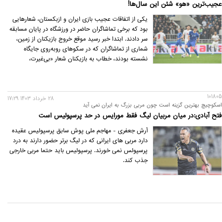
عجیب‌ترین «هو» شئن این سال‌ها!
یکی از اتفاقات عجیب بازی ایران و ازبکستان، شعارهایی
بود که برخی تماشاگران حاضر در ورزشگاه در پایان مسابقه
سر دادند. ابتدا خبر رسید موقع خروج بازیکنان از زمین،
شماری از تماشاگران که در سکوهای روبه‌روی جایگاه
نشسته بودند، خطاب به بازیکنان شعار «بی‌غیرت،
بی‌غیرت» سر داده‌اند.
101805
28 خرداد 1403 17:29
اسکوچیچ بهترین گزینه است چون مربی بزرگ به ایران نمی آید
فتح آبادی:در میان مربیان لیگ فقط مورایس در حد پرسپولیس است
آرش جعفری - مهاجم ملی پوش سابق پرسپولیس عقیده
دارد مربی های ایرانی که در لیگ برتر حضور دارند به درد
پرسپولس نمی خورند. پرسپولیس باید حتما مربی خارجی
جذب کند.