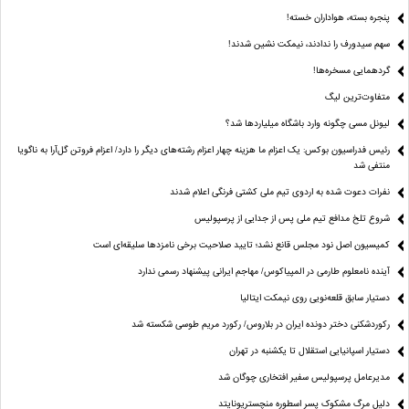
پنجره بسته، هواداران خسته!
سهم سیدورف را ندادند، نیمکت نشین شدند!
گردهمایی مسخره‌ها!
متفاوت‌ترین لیگ
لیونل مسی چگونه وارد باشگاه میلیاردها شد؟
رئیس فدراسیون بوکس: یک اعزام ما هزینه چهار اعزام رشته‌های دیگر را دارد/ اعزام فروتن گل‌آرا به ناگویا
منتفی شد
نفرات دعوت شده به اردوی تیم ملی کشتی فرنگی اعلام شدند
شروع تلخ مدافع تیم ملی پس از جدایی از پرسپولیس
کمیسیون اصل نود مجلس قانع نشد؛ تایید صلاحیت برخی نامزدها سلیقه‌ای است
آینده نامعلوم طارمی در المپیاکوس/ مهاجم ایرانی پیشنهاد رسمی ندارد
دستیار سابق قلعه‌نویی روی نیمکت ایتالیا
رکوردشکنی دختر دونده ایران در بلاروس/ رکورد مریم طوسی شکسته شد
دستیار اسپانیایی استقلال تا یکشنبه در تهران
مدیرعامل پرسپولیس سفیر افتخاری چوگان شد
دلیل مرگ مشکوک پسر اسطوره منچستریونایتد