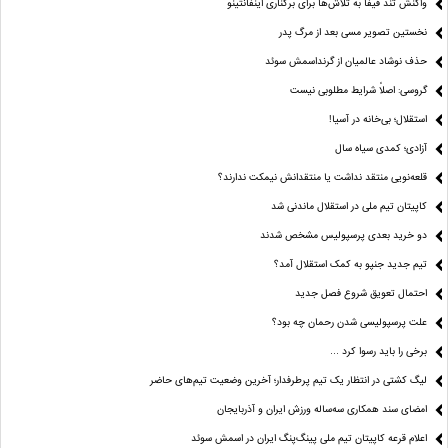
واکنش تند فیفا به تلاش‌ها برای برکناری اینفانتینو
نخستین تصویر مسی بعد از مرگ پدر
حذف نوشاد عالمیان از گرنداسمش سوئد
گروسی: اصلاً شرایط مطلوبی نیست
استقلال؛ بی‌خانه در آسیا!
آزادی؛ کمدی سیاه سال
قلعه‌نویی منتقد نداشت یا منتقدانش نیمکت ندارند؟
کاپیتان تیم ملی در استقلال ماندنی شد
دو خرید بعدی پرسپولیس مشخص شدند
تیم جدید جنپو به کمک استقلال آمد؟
احتمال تعویق شروع فصل جدید
علت پرسپولیسی شدن رحمان چه بود؟
برخی را باید رسوا کرد …
لیگ کشتی در انتظار یک تیم پرطرفدار؛ آخرین وضعیت تیم‌های حاضر
امضای سند همکاری سه‌ساله ورزش ایران و آذربایجان
اعلام قرعه کاپیتان تیم ملی پینگ‌پنگ ایران در اسمش سوئد