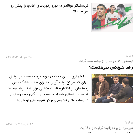
کریستیانو رونالدو در یورو رکوردهای زیادی را پیش رو
خواهد داشت.
101811
28 خرداد 1403 17:41
نیمه‌شبی که خواب را از چشم همه گرفت
واقعا هیچ‌کس نمی‌دانست؟
آیدا شهبازی - این مدت در مورد پرونده فساد در فوتبال
ایران که سر نخ اولیه آن را مدیران جدید باشگاه مس
رفسنجان در اختیار مقامات قضایی قرار دادند زیاد صبحت
شده، اما داستان بامداد جمعه چیز دیگری بود؛ ویدئویی
که رسانه عادل فردوسی‌پور در هم‌صحبتی او با رضا
جاودانی منتشر کرد و اطلاعاتی تکان‌دهنده در دل داشت.
101810
28 خرداد 1403 17:38
بنویسید یورو بخوانید؛ کیفیت و جذابیت