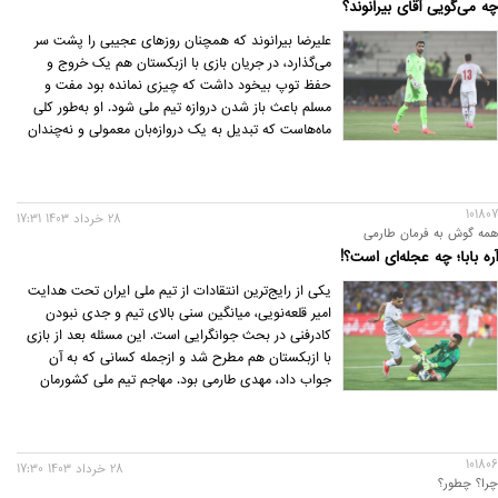
چه می‌گویی آقای بیرانوند؟
علیرضا بیرانوند که همچنان روزهای عجیبی را پشت سر
می‌گذارد، در جریان بازی با ازبکستان هم یک خروج و
حفظ توپ بیخود داشت که چیزی نمانده بود مفت و
مسلم باعث باز شدن دروازه تیم ملی شود. او به‌طور کلی
ماه‌هاست که تبدیل به یک دروازه‌بان معمولی و ‌نه‌چندان
قابل اعتماد شده.
101807
28 خرداد 1403 17:31
همه گوش به فرمان طارمی
آره بابا؛ چه عجله‌ای است؟!
یکی از رایج‌ترین انتقادات از تیم ملی ایران تحت هدایت
امیر قلعه‌نویی، میانگین سنی بالای تیم و ‌جدی نبودن
کادرفنی در بحث جوانگرایی است. این مسئله بعد از بازی
با ازبکستان هم مطرح شد و ازجمله کسانی که به آن
جواب داد، مهدی طارمی بود. مهاجم تیم ملی کشورمان
گفت: «تغییر نسل نیاز به زمان دارد. باید صبور باشید. در
رشته‌های دیگر هم که تغییر نسل صورت گرفته، دیدید که
اتفاق خوبی رخ نداده است.»
101806
28 خرداد 1403 17:30
چرا؟ چطور؟