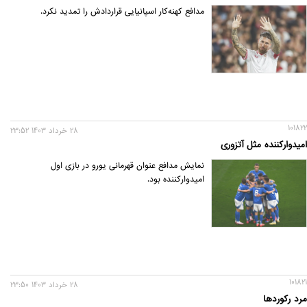
مدافع کهنه‌کار اسپانیایی قراردادش را تمدید نکرد.
101822
28 خرداد 1403 23:52
امیدوارکننده مثل آتزوری
نمایش مدافع عنوان قهرمانی یورو در بازی اول
امیدوارکننده بود.
101821
28 خرداد 1403 23:50
مرد رکوردها