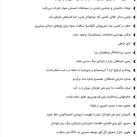
نوشاد عالمیان و بنیامین فرجی در مسابقات اسمش سوئد شرکت می‌کنند
اولین مدال طلای کشتی آزاد نوجوانان ضرب شد/اسمعلی نقره‌ای شد
خطر در کمین چند ملی‌پوش تکواندو/ مراقبت ویژه برای روزهای حیاتی پیش‌رو
امکان مهندسی انتخابات ژیمناستیک وجود ندارد
تاج تباهی
زمین پَر،تماشاگر پَر،هیجان پَر!
رجبی: استقلال باید از ابتدای لیگ مدعی باشد
رونالدو ازدواج کرد؟ کریستیانو و جورجینا با حلقه در دست شکار شدند
ستاره خارجی استقلال: همسرم اجازه نداد برگردم
نیمار بازگشت به تیم ملی فوتبال برزیل را رد کرد
جام‌جهانی پُرحاشیه برای فردوسی‌پور هنوز تمام نشده
حضور مجدد وحید امیری در فولاد
کاپیتان تیم ملی فوتبال ایران از فهرست اروپایی المپیاکوس خط خورد
دستور تاج برای افشای اطلاعات قراردادی بازیکنان لیگ برتر فوتبال
علوی: تاج از معرفی گل گهر توسط ممبینی به AFC خبر نداشت