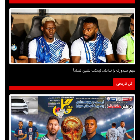
سهم سیدورف را ندادند، نیمکت نشین شدند!
گل تاریخی