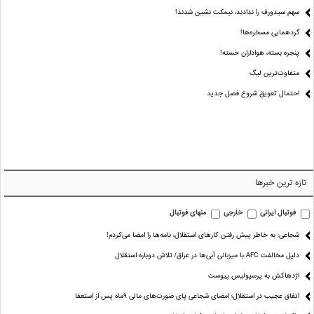
سهم سیدورف را ندادند، نیمکت نشین شدند!
گردهمایی مسخره‌ها!
پنجره بسته، هواداران خسته!
متفاوت‌ترین لیگ
احتمال تعویق شروع فصل جدید
تازه ترین خبرها
فوتبال ایرانی
خارجی
منهای فوتبال
شجاعی: به خاطر پیش رفتن کارهای استقلال، نامه‌ها را امضا می‌کردم!
دلیل مخالفت AFC با میزبانی آبی‌ها در عراق/ تلاش دوباره استقلال
اژدهاکش به پرسپولیس پیوست
اتفاق عجیب در استقلال؛ امضای شجاعی پای صورت‌های مالی ٩ماه پس از استعفا