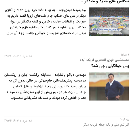
سکانس های جدید و ماندگار ...
وحیدرضا عبدی‌نژاد - به بهانه افتتاحیه یورو ۲۰۲۴ و آغازی
دیگر از سریالهای جذاب جام ملت‌های اروپا قصد داریم به
حوادث و اتفاقات جالب ، خاص و البته ماندگار در ادوار
مختلف یورو اشاره کنیم که در کنار خاطره بازی خواندن
برخی از صحنه‌های عجیب و حواشی جالب توجه آن برای
شما خالی از لطف نخواهد بود.
101809
28 خرداد 1403 17:37
عقب‌نشینی فوری قلعه‌نویی از یک ایده
پس جوانگرایی چی شد؟
مهندس دیاکو پاشازاده - مسابقه برگشت ایران و ازبکستان
در مرحله پیش‌مقدماتی جام‌جهانی در حالی بدون گل به
پایان رسید که این بازی واجد ارزش‌های قابل تحلیل
چندانی نبود. هر دو تیم پیش از این صعودشان به مرحله
بعد را قطعی کرده بودند و مسابقه تشریفاتی محسوب
می‌شد. ازبکستان به کسب یک تساوی مقابل ایران راضی
بود و از اینکه در ادامه مسیر رو به رشدش توانست بعد از
12سال در بازی با تیم کشورمان کلین‌شیت کند، خرسند
101808
به‌نظر می‌رسید.
28 خرداد 1403 17:34
گلر تیم ملی و یک جمله غریب دیگر